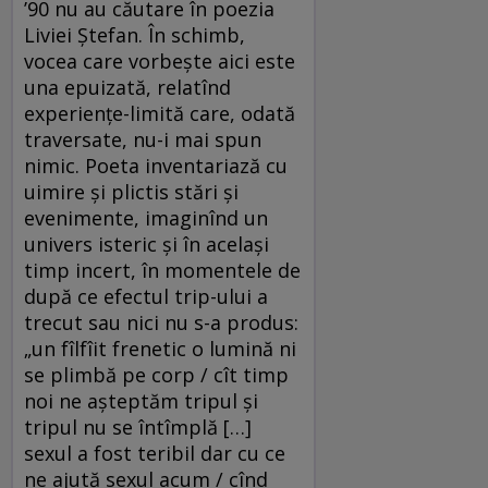
’90 nu au căutare în poezia
Liviei Ștefan. În schimb,
vocea care vorbește aici este
una epuizată, relatînd
experiențe-limită care, odată
traversate, nu-i mai spun
nimic. Poeta inventariază cu
uimire și plictis stări și
evenimente, imaginînd un
univers isteric și în același
timp incert, în momentele de
după ce efectul trip-ului a
trecut sau nici nu s-a produs:
„un fîlfîit frenetic o lumină ni
se plimbă pe corp / cît timp
noi ne așteptăm tripul și
tripul nu se întîmplă […]
sexul a fost teribil dar cu ce
ne ajută sexul acum / cînd