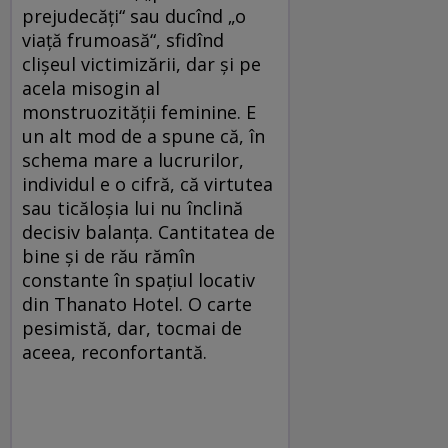
prejudecăți“ sau ducînd „o
viață frumoasă“, sfidînd
clișeul victimizării, dar și pe
acela misogin al
monstruozității feminine. E
un alt mod de a spune că, în
schema mare a lucrurilor,
individul e o cifră, că virtutea
sau ticăloșia lui nu înclină
decisiv balanța. Cantitatea de
bine și de rău rămîn
constante în spațiul locativ
din Thanato Hotel. O carte
pesimistă, dar, tocmai de
aceea, reconfortantă.