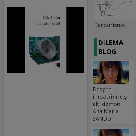
Barburisme
DILEMA
BLOG
Despre
îmbătrînire și
alți demoni
Ana Maria
SANDU