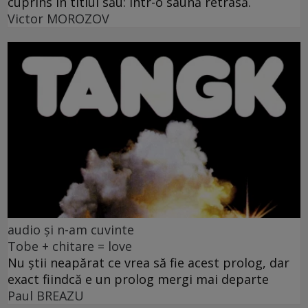
cuprins în titlul său: într-o saună retrasă.
Victor MOROZOV
audio și n-am cuvinte
Tobe + chitare = love
Nu știi neapărat ce vrea să fie acest prolog, dar
exact fiindcă e un prolog mergi mai departe
Paul BREAZU