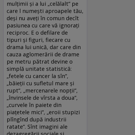
mulțimii și a lui „celălalt“ pe
care l numești aproapele tău,
deși nu aveți în comun decît
pasiunea cu care vă ignorați
reciproc. E o defilare de
tipuri și figuri, fiecare cu
drama lui unică, dar care din
cauza aglomerării de drame
pe metru pătrat devine o
simplă unitate statistică:
„fetele cu cancer la sîn“,
„băieții cu sufletul mare și
rupt“, „mercenarele nopții“,
„învinsele de vîrsta a doua“,
„curvele în paiete din
piațetele mici“, „eroii stupizi
plîngînd după industrii
ratate“. Sînt imagini ale
dezagregării sociale și