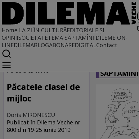
Home
LA ZI ÎN CULTURĂ
EDITORIALE ȘI
OPINII
SOCIETATE
TEMA SĂPTĂMÎNII
DILEME ON-
LINE
DILEMABLOG
ABONARE
DIGITAL
Contact
Home
CARICATU
La zi în cultură
Pe de altă carte
SĂPTĂMÎNI
Carte
Păcatele clasei de
mijloc
Doris MIRONESCU
Publicat în Dilema Veche nr.
800 din 19-25 iunie 2019