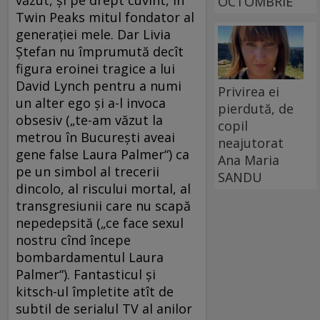
văzut, și pe drept cuvînt, în
OCTOMBRIE
Twin Peaks mitul fondator al
generației mele. Dar Livia
Ștefan nu împrumută decît
figura eroinei tragice a lui
David Lynch pentru a numi
Privirea ei
un alter ego și a-l invoca
pierdută, de
obsesiv („te-am văzut la
copil
metrou în București aveai
neajutorat
gene false Laura Palmer“) ca
Ana Maria
pe un simbol al trecerii
SANDU
dincolo, al riscului mortal, al
transgresiunii care nu scapă
nepedepsită („ce face sexul
nostru cînd începe
bombardamentul Laura
Palmer“). Fantasticul și
kitsch-ul împletite atît de
subtil de serialul TV al anilor