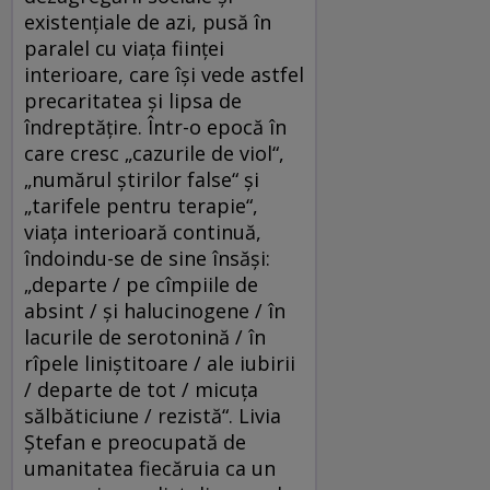
existențiale de azi, pusă în
paralel cu viața ființei
interioare, care își vede astfel
precaritatea și lipsa de
îndreptățire. Într-o epocă în
care cresc „cazurile de viol“,
„numărul știrilor false“ și
„tarifele pentru terapie“,
viața interioară continuă,
îndoindu-se de sine însăși:
„departe / pe cîmpiile de
absint / și halucinogene / în
lacurile de serotonină / în
rîpele liniștitoare / ale iubirii
/ departe de tot / micuța
sălbăticiune / rezistă“. Livia
Ștefan e preocupată de
umanitatea fiecăruia ca un