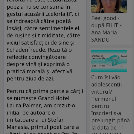
poezia nu se consumă în
gestul acuzării „celorlalți“, ci
Feel good -
se îndreaptă către poetă
după FILIT -
însăși, către sentimentele ei
Ana Maria
de rușine și timiditate, către
SANDU
viciul satisfacției de sine și
Schadenfreude. Rezultă o
reflecție convingătoare
despre vină și exprimă o
pratică morală și afectivă
Cum își văd
pentru ziua de azi.
adolescenții
Pentru că prima parte a cărții
viitorul? -
se numește Grand Hotel.
Termenul
Laura Palmer, am crezut-o
pentru
inițial pe autoare o
înscrieri s-a
imitatoare a lui Ștefan
prelungit până
Manasia, primul poet care a
la data de 11