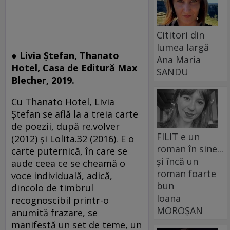
Cititori din
lumea largă
● Livia Ștefan, Thanato
Ana Maria
Hotel, Casa de Editură Max
SANDU
Blecher, 2019.
Cu Thanato Hotel, Livia
Ștefan se află la a treia carte
de poezii, după re.volver
FILIT e un
(2012) și Lolita.32 (2016). E o
roman în sine...
carte puternică, în care se
și încă un
aude ceea ce se cheamă o
roman foarte
voce individuală, adică,
bun
dincolo de timbrul
Ioana
recognoscibil printr-o
MOROȘAN
anumită frazare, se
manifestă un set de teme, un