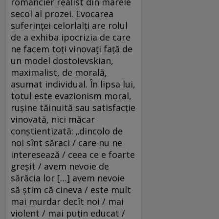
romancier realist din marele
secol al prozei. Evocarea
suferinței celorlalți are rolul
de a exhiba ipocrizia de care
ne facem toți vinovați față de
un model dostoievskian,
maximalist, de morală,
asumat individual. În lipsa lui,
totul este evazionism moral,
rușine tăinuită sau satisfacție
vinovată, nici măcar
conștientizată: „dincolo de
noi sînt săraci / care nu ne
interesează / ceea ce e foarte
greșit / avem nevoie de
sărăcia lor […] avem nevoie
să știm că cineva / este mult
mai murdar decît noi / mai
violent / mai puțin educat /