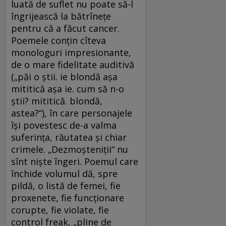
luată de suflet nu poate să-l
îngrijească la bătrînețe
pentru că a făcut cancer.
Poemele conțin cîteva
monologuri impresionante,
de o mare fidelitate auditivă
(„păi o știi. ie blondă așa
mititică așa ie. cum să n-o
știi? mititică. blondă,
astea?“), în care personajele
își povestesc de-a valma
suferința, răutatea și chiar
crimele. „Dezmoșteniții“ nu
sînt niște îngeri. Poemul care
închide volumul dă, spre
pildă, o listă de femei, fie
proxenete, fie funcționare
corupte, fie violate, fie
control freak, „pline de