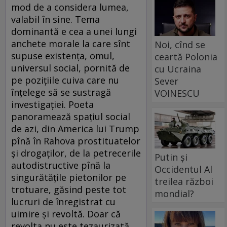
mod de a considera lumea,
valabil în sine. Tema
dominantă e cea a unei lungi
anchete morale la care sînt
Noi, cînd se
supuse existența, omul,
ceartă Polonia
universul social, pornită de
cu Ucraina
pe pozițiile cuiva care nu
Sever
înțelege să se sustragă
VOINESCU
investigației. Poeta
panoramează spațiul social
de azi, din America lui Trump
pînă în Rahova prostituatelor
și drogaților, de la petrecerile
Putin și
autodistructive pînă la
Occidentul Al
singurătățile pietonilor pe
treilea război
trotuare, găsind peste tot
mondial?
lucruri de înregistrat cu
uimire și revoltă. Doar că
revolta nu este tezaurizată,