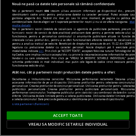
audio şi n-am cuvinte
Nouă ne pasă ca datele tale personale să rămână confidențiale
Liric & ludic
Noi și partenerii noștri
606
stocăm și/sau accesăm informații pe dispozitivul dvs., precum
identificatorii cookie unici pentru prelucrarea datelor cu caracter personal. Puteți accepta sau
Esența oscilează între melancolie și idealism
gestiona alegerile dvs. făcând clic mai jos sau în orice moment, pe pagina cu politica de
confidențialitate. Aceste alegeri vor fi raportate partenerilor noștri și nu vă vor afecta navigarea.
Mai
romantic.
multe detalii
Noi si partenerii nostri (retelele de socializare si agentiile de publicitate partenere, precum si
Aron BIRO
furnizorii nostri de servicii de date analitice) prelucram date pentru a permite website-ului sa
functioneze, pentru a personaliza continutul si anunturile publicitare afisate in functie de
interesele si/sau profilul dvs., pentru a va oferi functionalitati aferente retelelor de socializare si
pentru a analiza traficul pe website. Beneficiati de drepturile prevazute de art. 15-22 din GDPR in
legatura cu prelucrarea datelor cu caracter personal. Aceste drepturi pot fi exercitate prin
modalitatea indicata
aici
. Prin click pe “ACCEPT TOATE”, acceptati folosirea tuturor Tehnologiilor de
tip Cookie, care implica inclusiv acceptul dvs. cu privire la stocarea/accesarea informatiilor de catre
Vendor-ii cu care colaboram. Prin click pe “VREAU SA MODIFIC SETARILE INDIVIDUAL” puteti
schimba preferintele in mod individual, mai putin cele legate de cookie strict necesare pentru
functionarea website-ului.
Atât noi, cât și partenerii noștri prelucrăm datele pentru a oferi:
Dezvoltarea și îmbunătățirea serviciilor. Măsurarea performanței reclamelor. Stocarea și/sau
accesarea informațiilor de pe un dispozitiv. Utilizarea profilurilor pentru selectarea conținutului
personalizat. Crearea profilurilor de conținut personalizat. Utilizarea profilurilor pentru selectarea
publicității personalizate. Crearea profilurilor pentru publicitate personalizată. Măsurarea
performanței conținutului. Înțelegerea publicului prin statistici sau combinații de date din surse
diferite. Utilizarea de date limitate pentru a selecta publicitatea. Utilizarea datelor limitate pentru
a selecta conținutul. Date precise de geolocație și identificarea prin scanarea dispozitivului.
Listă parteneri (furnizori)
ACCEPT TOATE
VREAU SA MODIFIC SETARILE INDIVIDUAL
FRONT: expoziție de fotografie de război, cu
Vadim Ghirda și Larisa Kalik