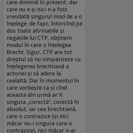
care domină în prezent, dar
care nu e şi nici n-a fost
vreodată singurul mod de a o
înţelege; de fapt, întorcînd pe
dos toate afirmaţiile şi
negaţiile lui CTP, obţinem
modul în care o înţelegea
Brecht. Sigur, CTP are tot
dreptul să nu simpatizeze cu
înţelegerea brechtiană a
actoriei şi să adere la
cealaltă. Dar în momentul în
care vorbeşte ca şi cînd
aceasta din urmă ar fi
singura „corectă“, corectă în
absolut, iar cea brechtiană,
care o contrazice (şi nici
măcar nu-i singura care o
contrazice), nici măcar n-ar