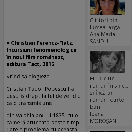
Cititori din
lumea largă
Ana Maria
SANDU
● Christian Ferencz-Flatz,
Incursiuni fenomenologice
în noul film românesc,
editura Tact, 2015.
Vrînd să elogieze
FILIT e un
roman în sine...
Cristian Tudor Popescu l-a
și încă un
descris drept la fel de veridic
roman foarte
ca o transmisiune
bun
Ioana
din Valahia anului 1835, cu o
MOROȘAN
cameră aruncată peste timp.
Care e problema cu această