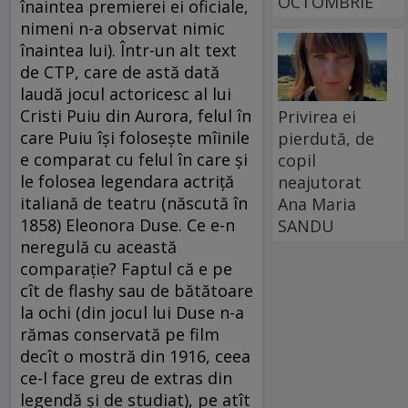
OCTOMBRIE
înaintea premierei ei oficiale,
nimeni n-a observat nimic
înaintea lui). Într-un alt text
de CTP, care de astă dată
laudă jocul actoricesc al lui
Cristi Puiu din Aurora, felul în
Privirea ei
care Puiu îşi foloseşte mîinile
pierdută, de
e comparat cu felul în care şi
copil
le folosea legendara actriţă
neajutorat
italiană de teatru (născută în
Ana Maria
1858) Eleonora Duse. Ce e-n
SANDU
neregulă cu această
comparaţie? Faptul că e pe
cît de flashy sau de bătătoare
la ochi (din jocul lui Duse n-a
rămas conservată pe film
decît o mostră din 1916, ceea
ce-l face greu de extras din
legendă şi de studiat), pe atît