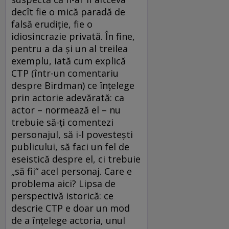
decît fie o mică paradă de
falsă erudiţie, fie o
idiosincrazie privată. În fine,
pentru a da şi un al treilea
exemplu, iată cum explică
CTP (într-un comentariu
despre Birdman) ce înţelege
prin actorie adevărată: ca
actor – normează el – nu
trebuie să-ţi comentezi
personajul, să i-l povesteşti
publicului, să faci un fel de
eseistică despre el, ci trebuie
„să fii“ acel personaj. Care e
problema aici? Lipsa de
perspectivă istorică: ce
descrie CTP e doar un mod
de a înţelege actoria, unul