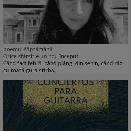
poemul săptămânii
Orice sfârșit e un nou început
Când faci febră, când plângi din senin, când râzi
cu toată gura știrbă.