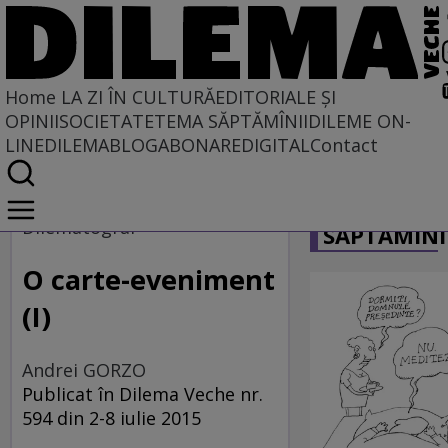
Home
LA ZI ÎN CULTURĂ
EDITORIALE ȘI
OPINII
SOCIETATE
TEMA SĂPTĂMÎNII
DILEME ON-
LINE
DILEMABLOG
ABONARE
DIGITAL
Contact
Home
CARICATU
La zi în cultură
Dilematograf
SĂPTĂMÎNI
Carte
O carte-eveniment
(I)
Andrei GORZO
Publicat în Dilema Veche nr.
594 din 2-8 iulie 2015