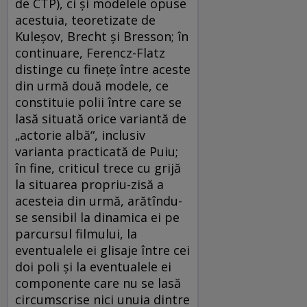
de CTP), ci şi modelele opuse
acestuia, teoretizate de
Kuleşov, Brecht şi Bresson; în
continuare, Ferencz-Flatz
distinge cu fineţe între aceste
din urmă două modele, ce
constituie polii între care se
lasă situată orice variantă de
„actorie albă“, inclusiv
varianta practicată de Puiu;
în fine, criticul trece cu grijă
la situarea propriu-zisă a
acesteia din urmă, arătîndu-
se sensibil la dinamica ei pe
parcursul filmului, la
eventualele ei glisaje între cei
doi poli şi la eventualele ei
componente care nu se lasă
circumscrise nici unuia dintre