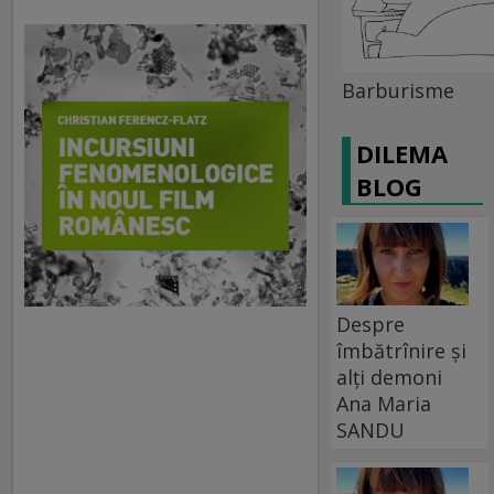
Barburisme
DILEMA
BLOG
Despre
îmbătrînire și
alți demoni
Ana Maria
SANDU