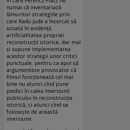
în care Ferencz-Flatz nu
numai că inventariază
lămuritor strategiile prin
care Radu Jude a încercat să
scoată în evidenţă
artificialitatea propriei
reconstrucţii istorice, dar mai
şi supune implementarea
acestor strategii unor critici
punctuale, pentru ca apoi să
argumenteze provocator că
filmul funcţionează cel mai
bine nu atunci cînd pune
piedici în calea imersiunii
publicului în reconstrucţia
istorică, ci atunci cînd se
foloseşte de această
imersiune.