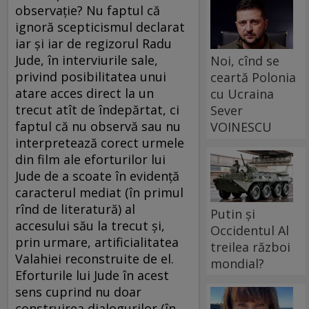
observaţie? Nu faptul că
ignoră scepticismul declarat
iar şi iar de regizorul Radu
Jude, în interviurile sale,
Noi, cînd se
privind posibilitatea unui
ceartă Polonia
atare acces direct la un
cu Ucraina
trecut atît de îndepărtat, ci
Sever
faptul că nu observă sau nu
VOINESCU
interpretează corect urmele
din film ale eforturilor lui
Jude de a scoate în evidenţă
caracterul mediat (în primul
rînd de literatură) al
Putin și
accesului său la trecut şi,
Occidentul Al
prin urmare, artificialitatea
treilea război
Valahiei reconstruite de el.
mondial?
Eforturile lui Jude în acest
sens cuprind nu doar
construirea dialogurilor (în