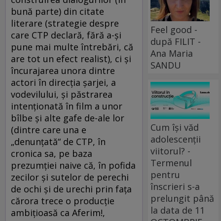
bună parte) din citate
literare (strategie despre
Feel good -
care CTP declară, fără a-şi
după FILIT -
pune mai multe întrebări, că
Ana Maria
are tot un efect realist), ci şi
SANDU
încurajarea unora dintre
actori în direcţia şarjei, a
vodevilului, şi păstrarea
intenţionată în film a unor
bîlbe şi alte gafe de-ale lor
Cum își văd
(dintre care una e
adolescenții
„denunţată“ de CTP, în
viitorul? -
cronica sa, pe baza
Termenul
prezumţiei naive că, în pofida
pentru
zecilor şi sutelor de perechi
înscrieri s-a
de ochi şi de urechi prin faţa
prelungit până
cărora trece o producţie
la data de 11
ambiţioasă ca Aferim!,