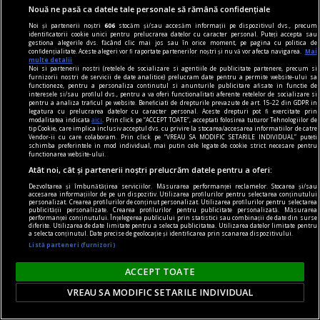
Aron BIRO
Nouă ne pasă ca datele tale personale să rămână confidențiale
Noi și partenerii noștri
606
stocăm și/sau accesăm informații pe dispozitivul dvs., precum
identificatorii cookie unici pentru prelucrarea datelor cu caracter personal. Puteți accepta sau
gestiona alegerile dvs. făcând clic mai jos sau în orice moment, pe pagina cu politica de
confidențialitate. Aceste alegeri vor fi raportate partenerilor noștri și nu vă vor afecta navigarea.
Mai
multe detalii
Noi si partenerii nostri (retelele de socializare si agentiile de publicitate partenere, precum si
furnizorii nostri de servicii de date analitice) prelucram date pentru a permite website-ului sa
functioneze, pentru a personaliza continutul si anunturile publicitare afisate in functie de
interesele si/sau profilul dvs., pentru a va oferi functionalitati aferente retelelor de socializare si
pentru a analiza traficul pe website. Beneficiati de drepturile prevazute de art. 15-22 din GDPR in
legatura cu prelucrarea datelor cu caracter personal. Aceste drepturi pot fi exercitate prin
modalitatea indicata
aici
. Prin click pe “ACCEPT TOATE”, acceptati folosirea tuturor Tehnologiilor de
tip Cookie, care implica inclusiv acceptul dvs. cu privire la stocarea/accesarea informatiilor de catre
Vendor-ii cu care colaboram. Prin click pe “VREAU SA MODIFIC SETARILE INDIVIDUAL” puteti
schimba preferintele in mod individual, mai putin cele legate de cookie strict necesare pentru
functionarea website-ului.
Atât noi, cât și partenerii noștri prelucrăm datele pentru a oferi:
Dezvoltarea și îmbunătățirea serviciilor. Măsurarea performanței reclamelor. Stocarea și/sau
accesarea informațiilor de pe un dispozitiv. Utilizarea profilurilor pentru selectarea conținutului
personalizat. Crearea profilurilor de conținut personalizat. Utilizarea profilurilor pentru selectarea
publicității personalizate. Crearea profilurilor pentru publicitate personalizată. Măsurarea
performanței conținutului. Înțelegerea publicului prin statistici sau combinații de date din surse
FRONT: expoziție de fotografie de război, cu
diferite. Utilizarea de date limitate pentru a selecta publicitatea. Utilizarea datelor limitate pentru
a selecta conținutul. Date precise de geolocație și identificarea prin scanarea dispozitivului.
Vadim Ghirda și Larisa Kalik
Listă parteneri (furnizori)
Vineri, 23 februarie, de la ora 19:00, la doi ani de
ACCEPT TOATE
la începerea războiului din Ucraina, se deschide
VREAU SA MODIFIC SETARILE INDIVIDUAL
expoziția de fotografie de război FRONT, la
Rezidența9 (I.L. Caragiale 32) din București.