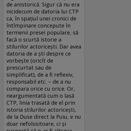
de anistorică. Sigur că nu era
nicidecum de datoria lui CTP
ca, în spaţiul unei cronici de
întîmpinare concepute în
termenii presei populare, să
facă o scurtă istorie a
stilurilor actoriceşti. Dar avea
datoria de a şti despre ce
vorbeşte (oricît de
prescurtat sau de
simplificat), de a fi reflexiv,
responsabil etc. – de a nu
compara orice cu orice. Or,
neargumentată cum o lasă
CTP, linia trasată de el prin
istoria stilurilor actoriceşti,
de la Duse direct la Puiu, e nu
doar nefolositoare, ci şi
suspectă că n-ar fi altceva