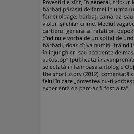
Povestirile sînt, în general, trip-uri
bărbaţi părăsiţi de femei în urma un
femei oloage, bărbaţi camarazi sau 
violuri şi chiar crime. Mediul vagab
cartierul general al rataţilor, depo
cînd nu e vorba de un spital de und
bărbaţii, doar cîţiva numiţi, trăind
în înjunghieri sau accidente de maş
autostop“ (publicată în avanpremieră
selectată în faimoasa antologie Obj
the short story (2012), comentată c
felul în care „povestea nu-ţi vorbeşt
experienţă de parc-ar fi fost a ta“.