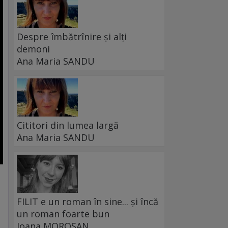
Despre îmbătrînire și alți
demoni
Ana Maria SANDU
Cititori din lumea largă
Ana Maria SANDU
FILIT e un roman în sine... și încă
un roman foarte bun
Ioana MOROȘAN