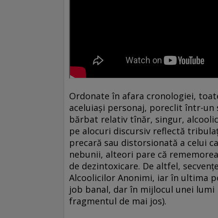
Ordonate în afara cronologiei, toate
aceluiaşi personaj, poreclit într-un
bărbat relativ tînăr, singur, alcooli
pe alocuri discursiv reflectă tribul
precară sau distorsionată a celui c
nebunii, alteori pare că rememore
de dezintoxicare. De altfel, secvenţ
Alcoolicilor Anonimi, iar în ultima p
job banal, dar în mijlocul unei lumi
fragmentul de mai jos).