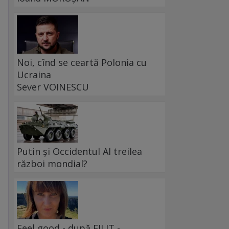
Noi, cînd se ceartă Polonia cu
Ucraina
Sever VOINESCU
Putin și Occidentul Al treilea
război mondial?
Feel good - după FILIT -