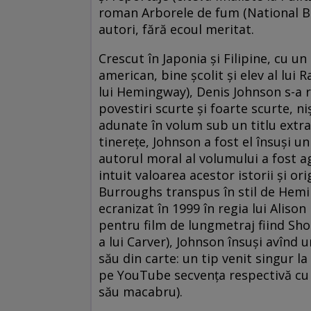
roman Arborele de fum (National Bo
autori, fără ecoul meritat.
Crescut în Japonia şi Filipine, cu 
american, bine şcolit şi elev al lui
lui Hemingway), Denis Johnson s-a 
povestiri scurte şi foarte scurte, n
adunate în volum sub un titlu extra
tinereţe, Johnson a fost el însuşi u
autorul moral al volumului a fost age
intuit valoarea acestor istorii şi or
Burroughs transpus în stil de Hemin
ecranizat în 1999 în regia lui Aliso
pentru film de lungmetraj fiind Sho
a lui Carver), Johnson însuşi avînd 
său din carte: un tip venit singur la
pe YouTube secvenţa respectivă cu 
său macabru).