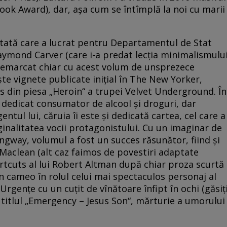
ok Award), dar, aşa cum se întîmplă la noi cu marii
un tată care a lucrat pentru Departamentul de Stat
 Raymond Carver (care i-a predat lecţia minimalismulu
remarcat chiar cu acest volum de unsprezece
işte vignete publicate iniţial în The New Yorker,
s din piesa „Heroin“ a trupei Velvet Underground. În
n dedicat consumator de alcool şi droguri, dar
ntul lui, căruia îi este şi dedicată cartea, cel care a
iginalitatea vocii protagonistului. Cu un imaginar de
gway, volumul a fost un succes răsunător, fiind şi
n Maclean (alt caz faimos de povestiri adaptate
rtcuts al lui Robert Altman după chiar proza scurtă
un cameo în rolul celui mai spectaculos personaj al
 Urgenţe cu un cuţit de vînătoare înfipt în ochi (găsiţ
titlul „Emergency – Jesus Son“, mărturie a umorului