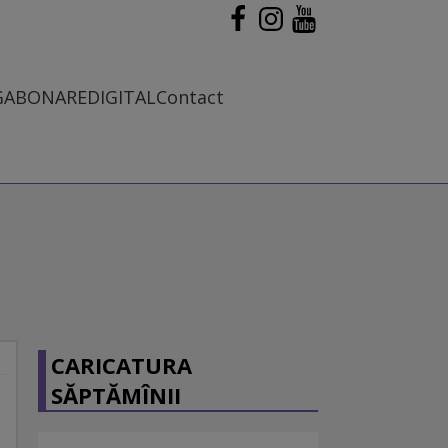
G
ABONARE
DIGITAL
Contact
CARICATURA
SĂPTĂMÎNII