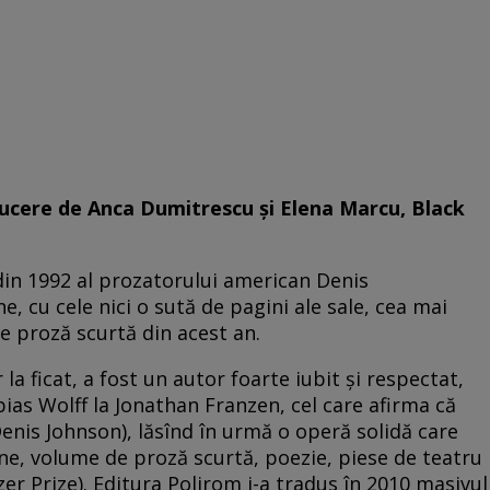
raducere de Anca Dumitrescu şi Elena Marcu, Black
din 1992 al prozatorului american Denis
e, cu cele nici o sută de pagini ale sale, cea mai
e proză scurtă din acest an.
 ficat, a fost un autor foarte iubit şi respectat,
obias Wolff la Jonathan Franzen, cel care afirma că
nis Johnson), lăsînd în urmă o operă solidă care
, volume de proză scurtă, poezie, piese de teatru
itzer Prize). Editura Polirom i-a tradus în 2010 masivul