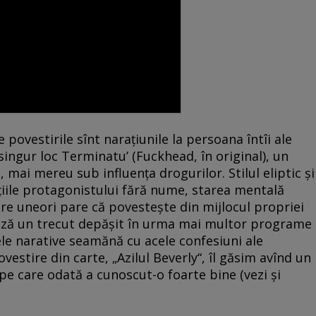
 povestirile sînt naraţiunile la persoana întîi ale
 singur loc Terminatu’ (Fuckhead, în original), un
c, mai mereu sub influenţa drogurilor. Stilul eliptic şi
aţiile protagonistului fără nume, starea mentală
are uneori pare că povesteşte din mijlocul propriei
ază un trecut depăşit în urma mai multor programe
ele narative seamănă cu acele confesiuni ale
ovestire din carte, „Azilul Beverly“, îl găsim avînd un
 pe care odată a cunoscut-o foarte bine (vezi şi