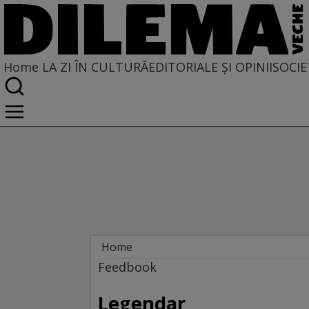
Home
LA ZI ÎN CULTURĂ
EDITORIALE ȘI OPINII
SOCIE
Home
La zi în cultură
Feedbook
Carte
Legendar