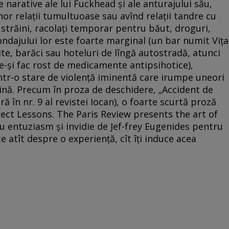
le narative ale lui Fuckhead şi ale anturajului său,
or relaţii tumultuoase sau avînd relaţii tandre cu
străini, racolaţi temporar pentru băut, droguri,
ondajului lor este foarte marginal (un bar numit Viţa
zite, barăci sau hoteluri de lîngă autostradă, atunci
e-şi fac rost de medicamente antipsihotice),
 într-o stare de violenţă iminentă care irumpe uneori
ină. Precum în proza de deschidere, „Accident de
 în nr. 9 al revistei Iocan), o foarte scurtă proză
ect Lessons. The Paris Review presents the art of
u entuziasm şi invidie de Jef-frey Eugenides pentru
e atît despre o experienţă, cît îţi induce acea