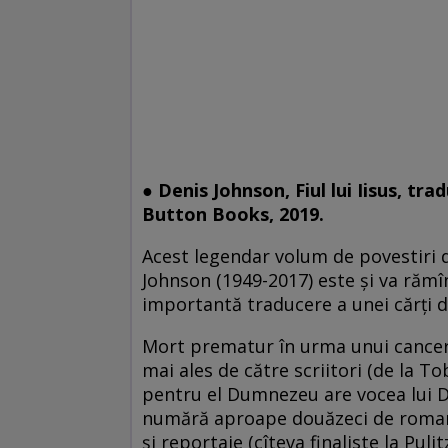
●
Denis Johnson, Fiul lui Iisus, t
Button Books, 2019.
Acest legendar volum de povestiri 
Johnson (1949-2017) este şi va rămîn
importantă traducere a unei cărţi d
Mort prematur în urma unui cancer la
mai ales de către scriitori (de la T
pentru el Dumnezeu are vocea lui De
numără aproape douăzeci de romane
şi reportaje (cîteva finaliste la Pul