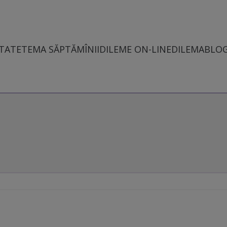
TATE
TEMA SĂPTĂMÎNII
DILEME ON-LINE
DILEMABLO