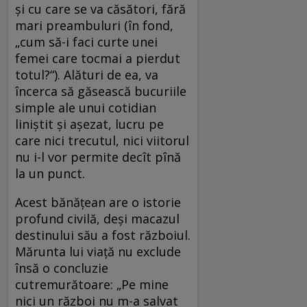
şi cu care se va căsători, fără
mari preambuluri (în fond,
„cum să-i faci curte unei
femei care tocmai a pierdut
totul?“). Alături de ea, va
încerca să găsească bucuriile
simple ale unui cotidian
liniştit şi aşezat, lucru pe
care nici trecutul, nici viitorul
nu i-l vor permite decît pînă
la un punct.
Acest bănăţean are o istorie
profund civilă, deşi macazul
destinului său a fost războiul.
Mărunta lui viaţă nu exclude
însă o concluzie
cutremurătoare: „Pe mine
nici un război nu m-a salvat