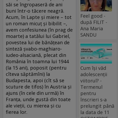
săi se îngropaseră de ani
buni într-o tăcere neagră.
Feel good -
Acum, în Lapte şi miere – tot
după FILIT -
un roman micuţ şi bibilit –,
Ana Maria
avem confesiunea (în prag de
SANDU
moarte) a tatălui lui Gabriel,
povestea lui de bănăţean de
sinteză şvabo-maghiaro-
iudeo-alsaciană, plecat din
România în toamna lui 1944
(la 15 ani), poposit (pentru
Cum își văd
cîteva săptămîni) la
adolescenții
Budapesta, apoi (cît să se
viitorul? -
scuture de tifos) în Austria şi
Termenul
ajuns (în cele din urmă) în
pentru
Franţa, unde gustă din toate
înscrieri s-a
ale vieţii, cu mierea şi cu
prelungit până
fierea lor.
la data de 11