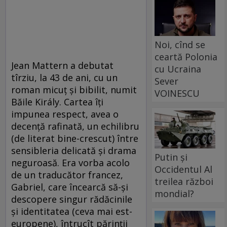
Noi, cînd se
ceartă Polonia
Jean Mattern a debutat
cu Ucraina
tîrziu, la 43 de ani, cu un
Sever
roman micuţ şi bibilit, numit
VOINESCU
Băile Király. Cartea îţi
impunea respect, avea o
decenţă rafinată, un echilibru
(de literat bine-crescut) între
sensibleria delicată şi drama
Putin și
neguroasă. Era vorba acolo
Occidentul Al
de un traducător francez,
treilea război
Gabriel, care încearcă să-şi
mondial?
descopere singur rădăcinile
şi identitatea (ceva mai est-
europene), întrucît părinţii