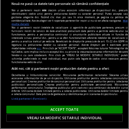
Nouă ne pasă ca datele tale personale să rămână confidențiale
Noi și partenerii noștri
606
stocăm și/sau accesăm informații pe dispozitivul dvs., precum
identificatorii cookie unici pentru prelucrarea datelor cu caracter personal. Puteți accepta sau
gestiona alegerile dvs. făcând clic mai jos sau în orice moment, pe pagina cu politica de
confidențialitate. Aceste alegeri vor fi raportate partenerilor noștri și nu vă vor afecta navigarea.
Mai
multe detalii
Noi si partenerii nostri (retelele de socializare si agentiile de publicitate partenere, precum si
furnizorii nostri de servicii de date analitice) prelucram date pentru a permite website-ului sa
functioneze, pentru a personaliza continutul si anunturile publicitare afisate in functie de
interesele si/sau profilul dvs., pentru a va oferi functionalitati aferente retelelor de socializare si
pentru a analiza traficul pe website. Beneficiati de drepturile prevazute de art. 15-22 din GDPR in
legatura cu prelucrarea datelor cu caracter personal. Aceste drepturi pot fi exercitate prin
modalitatea indicata
aici
. Prin click pe “ACCEPT TOATE”, acceptati folosirea tuturor Tehnologiilor de
dilematograf
tip Cookie, care implica inclusiv acceptul dvs. cu privire la stocarea/accesarea informatiilor de catre
Vendor-ii cu care colaboram. Prin click pe “VREAU SA MODIFIC SETARILE INDIVIDUAL” puteti
Plăcerea complotului
schimba preferintele in mod individual, mai putin cele legate de cookie strict necesare pentru
functionarea website-ului.
Pariser nu e naiv: Europa nu mai e aceeași.
Atât noi, cât și partenerii noștri prelucrăm datele pentru a oferi:
Victor MOROZOV
Dezvoltarea și îmbunătățirea serviciilor. Măsurarea performanței reclamelor. Stocarea și/sau
accesarea informațiilor de pe un dispozitiv. Utilizarea profilurilor pentru selectarea conținutului
personalizat. Crearea profilurilor de conținut personalizat. Utilizarea profilurilor pentru selectarea
publicității personalizate. Crearea profilurilor pentru publicitate personalizată. Măsurarea
Parteneri
performanței conținutului. Înțelegerea publicului prin statistici sau combinații de date din surse
diferite. Utilizarea de date limitate pentru a selecta publicitatea. Utilizarea datelor limitate pentru
a selecta conținutul. Date precise de geolocație și identificarea prin scanarea dispozitivului.
Listă parteneri (furnizori)
ACCEPT TOATE
VREAU SA MODIFIC SETARILE INDIVIDUAL