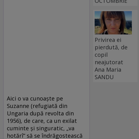
OCTOMBRIE
Privirea ei
pierdută, de
copil
neajutorat
Ana Maria
SANDU
Aici o va cunoaşte pe
Suzanne (refugiată din
Ungaria după revolta din
1956), de care, ca un exilat
cuminte şi singuratic, „va
hotărî“ să se îndrăgostească