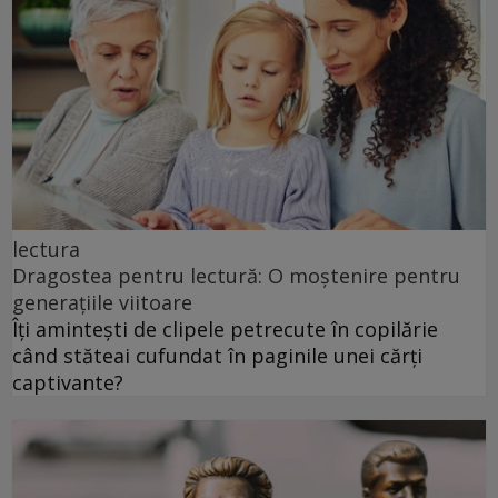
lectura
Dragostea pentru lectură: O moștenire pentru
generațiile viitoare
Îți amintești de clipele petrecute în copilărie
când stăteai cufundat în paginile unei cărți
captivante?