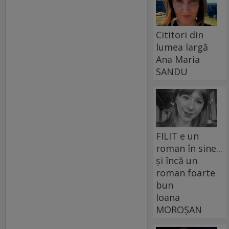
Cititori din
lumea largă
Ana Maria
SANDU
FILIT e un
roman în sine...
și încă un
roman foarte
bun
Ioana
MOROȘAN