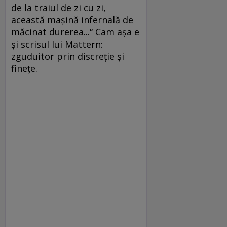
de la traiul de zi cu zi,
această maşină infernală de
măcinat durerea...“ Cam aşa e
şi scrisul lui Mattern:
zguduitor prin discreţie şi
fineţe.