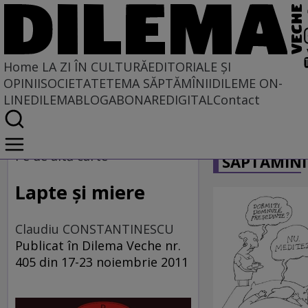
Home
LA ZI ÎN CULTURĂ
EDITORIALE ȘI
OPINII
SOCIETATE
TEMA SĂPTĂMÎNII
DILEME ON-
LINE
DILEMABLOG
ABONARE
DIGITAL
Contact
Home
CARICATU
La zi în cultură
Pe de altă carte
SĂPTĂMÎNI
Carte
Lapte şi miere
Claudiu CONSTANTINESCU
Publicat în Dilema Veche nr.
405 din 17-23 noiembrie 2011