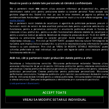
Nouă ne pasă ca datele tale personale să rămână confidențiale
Noi și partenerii noștri
606
stocăm și/sau accesăm informații pe dispozitivul dvs., precum
identificatorii cookie unici pentru prelucrarea datelor cu caracter personal. Puteți accepta sau
gestiona alegerile dvs. făcând clic mai jos sau în orice moment, pe pagina cu politica de
confidențialitate. Aceste alegeri vor fi raportate partenerilor noștri și nu vă vor afecta navigarea.
Mai
multe detalii
Noi si partenerii nostri (retelele de socializare si agentiile de publicitate partenere, precum si
furnizorii nostri de servicii de date analitice) prelucram date pentru a permite website-ului sa
functioneze, pentru a personaliza continutul si anunturile publicitare afisate in functie de
interesele si/sau profilul dvs., pentru a va oferi functionalitati aferente retelelor de socializare si
pentru a analiza traficul pe website. Beneficiati de drepturile prevazute de art. 15-22 din GDPR in
legatura cu prelucrarea datelor cu caracter personal. Aceste drepturi pot fi exercitate prin
modalitatea indicata
aici
. Prin click pe “ACCEPT TOATE”, acceptati folosirea tuturor Tehnologiilor de
tip Cookie, care implica inclusiv acceptul dvs. cu privire la stocarea/accesarea informatiilor de catre
Vendor-ii cu care colaboram. Prin click pe “VREAU SA MODIFIC SETARILE INDIVIDUAL” puteti
schimba preferintele in mod individual, mai putin cele legate de cookie strict necesare pentru
functionarea website-ului.
Atât noi, cât și partenerii noștri prelucrăm datele pentru a oferi:
Dezvoltarea și îmbunătățirea serviciilor. Măsurarea performanței reclamelor. Stocarea și/sau
accesarea informațiilor de pe un dispozitiv. Utilizarea profilurilor pentru selectarea conținutului
istoria comunismului
personalizat. Crearea profilurilor de conținut personalizat. Utilizarea profilurilor pentru selectarea
publicității personalizate. Crearea profilurilor pentru publicitate personalizată. Măsurarea
Istoria comunismului: lecturi esențiale pentru a
performanței conținutului. Înțelegerea publicului prin statistici sau combinații de date din surse
diferite. Utilizarea de date limitate pentru a selecta publicitatea. Utilizarea datelor limitate pentru
înțelege un fenomen global
a selecta conținutul. Date precise de geolocație și identificarea prin scanarea dispozitivului.
Listă parteneri (furnizori)
Comunismul a fost un fenomen global care a
influențat profund secolul XX, iar studiul său
ACCEPT TOATE
continuă să fie de mare interes pentru istorici,
VREAU SA MODIFIC SETARILE INDIVIDUAL
politologi și publicul larg.