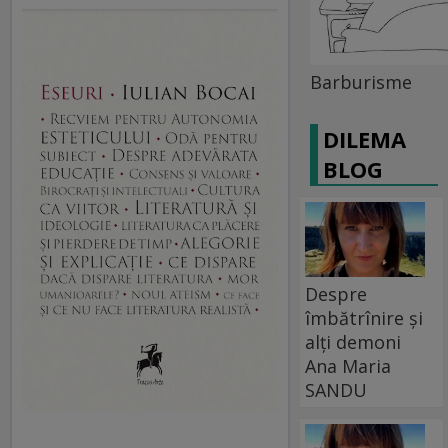
Barburisme
DILEMA
BLOG
Despre
îmbătrînire și
alți demoni
Ana Maria
SANDU