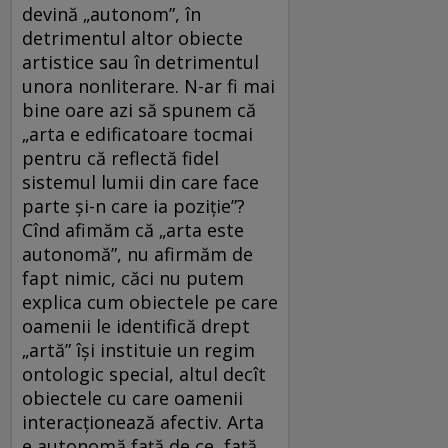
devină „autonom”, în
detrimentul altor obiecte
artistice sau în detrimentul
unora nonliterare. N-ar fi mai
bine oare azi să spunem că
„arta e edificatoare tocmai
pentru că reflectă fidel
sistemul lumii din care face
parte și-n care ia poziție”?
Cînd afimăm că „arta este
autonomă”, nu afirmăm de
fapt nimic, căci nu putem
explica cum obiectele pe care
oamenii le identifică drept
„artă” își instituie un regim
ontologic special, altul decît
obiectele cu care oamenii
interacționează afectiv. Arta
e autonomă față de ce, față