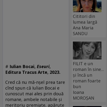
Cititori din
lumea largă
Ana Maria
SANDU
FILIT e un
#
Iulian Bocai,
Eseuri
,
roman în sine...
Editura Tracus Arte, 2023.
și încă un
roman foarte
Cred că nu mă-nșel prea tare
bun
cînd spun că Iulian Bocai e
Ioana
cunoscut mai ales prin două
MOROȘAN
romane, ambele notabile și
meritoriu premiate, apărute