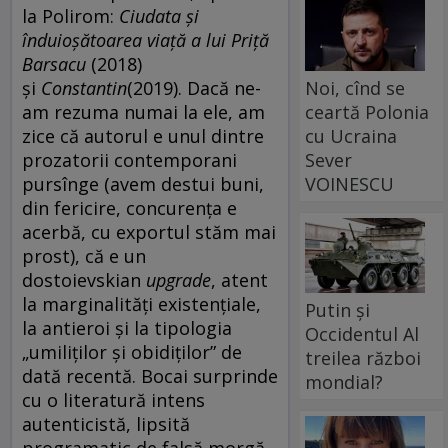
la Polirom:
Ciudata și
înduioșătoarea viață a lui Priță
Barsacu
(2018)
și
Constantin
(2019). Dacă ne-
Noi, cînd se
am rezuma numai la ele, am
ceartă Polonia
zice că autorul e unul dintre
cu Ucraina
prozatorii contemporani
Sever
pursînge (avem destui buni,
VOINESCU
din fericire, concurența e
acerbă, cu exportul stăm mai
prost), că e un
dostoievskian
upgrade
, atent
la marginalități existențiale,
Putin și
la antieroi și la tipologia
Occidentul Al
„umiliților și obidiților” de
treilea război
dată recentă. Bocai surprinde
mondial?
cu o literatură intens
autenticistă, lipsită
programatic de falsă morgă,