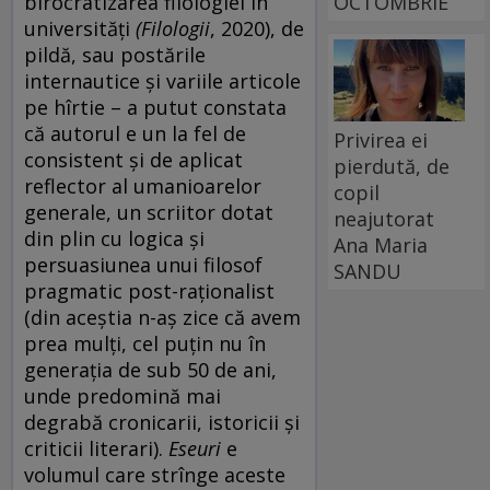
birocratizarea filologiei în
OCTOMBRIE
universități
(
Filologii
, 2020), de
pildă, sau postările
internautice și variile articole
pe hîrtie – a putut constata
că autorul e un la fel de
Privirea ei
consistent și de aplicat
pierdută, de
reflector al umanioarelor
copil
generale, un scriitor dotat
neajutorat
din plin cu logica și
Ana Maria
persuasiunea unui filosof
SANDU
pragmatic post-raționalist
(din aceștia n-aș zice că avem
prea mulți, cel puțin nu în
generația de sub 50 de ani,
unde predomină mai
degrabă cronicarii, istoricii și
criticii literari).
Eseuri
e
volumul care strînge aceste