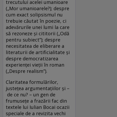
trecutului acelei umanioare
(„Mor umanioarele?); despre
cum exact solipsismul nu
trebuie căutat în poezie, ci
adevărurile unei lumi la care
să rezoneze și cititorii („Odă
pentru subiect”); despre
necesitatea de eliberare a
literaturii de artificialitate și
despre democratizarea
experienței vieții în roman
(„Despre realism”).
Claritatea formulărilor,
justețea argumentațiilor și –
de ce nu? – un gen de
frumusețe a frazării fac din
textele lui Iulian Bocai ocazii
speciale de a revizita vechi