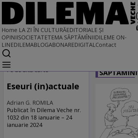
Home
LA ZI ÎN CULTURĂ
EDITORIALE ȘI
OPINII
SOCIETATE
TEMA SĂPTĂMÎNII
DILEME ON-
LINE
DILEMABLOG
ABONARE
DIGITAL
Contact
Home
CARICATU
La zi în cultură
Pe de altă carte
SĂPTĂMÎNI
Carte
Eseuri (in)actuale
Adrian G. ROMILA
Publicat în Dilema Veche nr.
1032 din 18 ianuarie – 24
ianuarie 2024