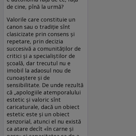
de cine, pînă la urmă?
Valorile care constituie un
canon sau o tradiție sînt
clasicizate prin consens și
repetare, prin decizia
succesivă a comunităților de
critici și a specialiștilor de
școală, dar trecutul nu e
imobil la adaosul nou de
cunoaștere și de
sensibilitate. De unde rezultă
că „apologiile atemporalului
estetic și valoric sînt
caricaturale, dacă un obiect
estetic este și un obiect
senzorial, atunci el nu există
ca atare decît «în carne și
oase» și capacitatea sa de a