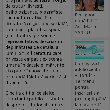
de trucuri livrești,
psihologizante, biografiste
Feel good -
sau metanarative. E o
după FILIT -
literatură cu „viziune socială”,
Ana Maria
cum i-ar fi plăcut să spună,
SANDU
„cu situații și personaje
reprezentative, descrise în
deplinătatea de detaliu a
lumii lor”, o literatură care
privește empatic existența
Cum își văd
umană în datele ei mărunte
adolescenții
și o pune în poveste cu o
viitorul? -
profundă tăietură veridică și
Termenul
dramatică.
pentru
Cine i-a citit și celelalte
înscrieri s-a
contribuții publice – studiul
prelungit până
despre instituționalizarea și
la data de 11