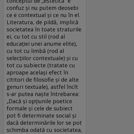
conceptul de „estetică” e
confuz și nu putem deosebi
ce e contextual și ce nu în el.
Literatura, de pildă, implică
societatea în toate straturile
ei, cu tot cu stil (rod al
educației unei anume elite),
cu tot cu limbă (rod al
selecțiilor contextuale) și cu
tot cu subiecte (tratate cu
aproape același efect în
cititori de filosofie și de alte
genuri textuale), astfel încît
s-ar putea naște întrebarea:
„Dacă și opțiunile poetice
formale și cele de subiect
pot fi determinate social și
dacă determinările lor se pot
schimba odată cu societatea,