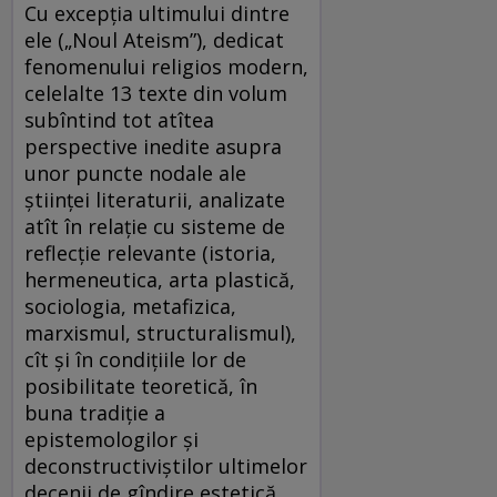
Cu excepția ultimului dintre
ele („Noul Ateism”), dedicat
fenomenului religios modern,
celelalte 13 texte din volum
subîntind tot atîtea
perspective inedite asupra
unor puncte nodale ale
științei literaturii, analizate
atît în relație cu sisteme de
reflecție relevante (istoria,
hermeneutica, arta plastică,
sociologia, metafizica,
marxismul, structuralismul),
cît și în condițiile lor de
posibilitate teoretică, în
buna tradiție a
epistemologilor și
deconstructiviștilor ultimelor
decenii de gîndire estetică