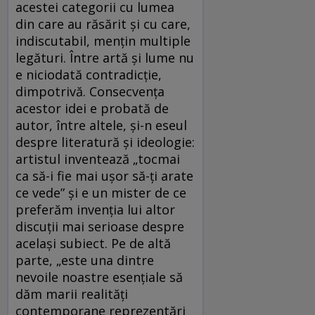
acestei categorii cu lumea
din care au răsărit și cu care,
indiscutabil, mențin multiple
legături. Între artă și lume nu
e niciodată contradicție,
dimpotrivă. Consecvența
acestor idei e probată de
autor, între altele, și-n eseul
despre literatură și ideologie:
artistul inventează „tocmai
ca să-i fie mai ușor să-ți arate
ce vede” și e un mister de ce
preferăm invenția lui altor
discuții mai serioase despre
același subiect. Pe de altă
parte, „este una dintre
nevoile noastre esențiale să
dăm marii realități
contemporane reprezentări