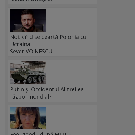
i
Noi, cînd se ceartă Polonia cu
Ucraina
Sever VOINESCU
Putin și Occidentul Al treilea
război mondial?
Feel good - după FILIT -