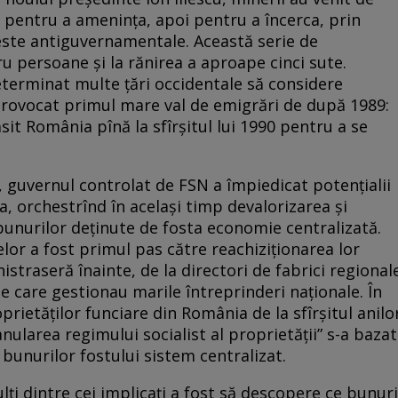
i pentru a amenința, apoi pentru a încerca, prin
este antiguvernamentale. Această serie de
 persoane și la rănirea a aproape cinci sute.
eterminat multe țări occidentale să considere
rovocat primul mare val de emigrări de după 1989:
t România pînă la sfîrșitul lui 1990 pentru a se
, guvernul controlat de FSN a împiedicat potențialii
ia, orchestrînd în același timp devalorizarea și
 bunurilor deținute de fosta economie centralizată.
lor a fost primul pas către reachiziționarea lor
istraseră înainte, de la directori de fabrici regional
e care gestionau marile întreprinderi naționale. În
oprietăților funciare din România de la sfîrșitul anilo
nularea regimului socialist al proprietății” s­-a bazat
 bunurilor fostului sistem centralizat.
ți dintre cei implicați a fost să descopere ce bunuri