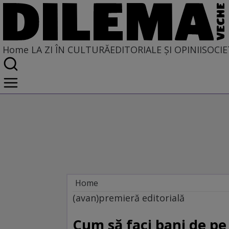
Home
LA ZI ÎN CULTURĂ
EDITORIALE ȘI OPINII
SOCIE
Home
La zi în cultură
(avan)premieră editorială
Carte
Cum să faci bani de pe