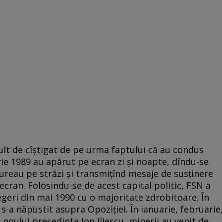
ult de cîștigat de pe urma faptului că au condus
rie 1989 au apărut pe ecran zi și noapte, dîndu-­se
ureau pe străzi și transmițînd mesaje de susținere
ecran. Folosindu­-se de acest capital politic, FSN a
egeri din mai 1990 cu o majoritate zdrobitoare. În
­-a năpustit asupra Opoziției. În ianuarie, februarie
 noului președinte Ion Iliescu, minerii au venit de