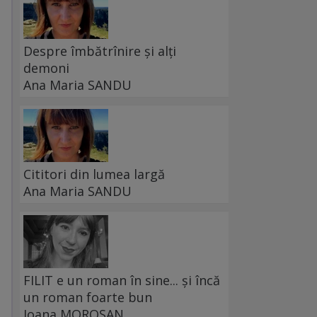
Despre îmbătrînire și alți
demoni
Ana Maria SANDU
Cititori din lumea largă
Ana Maria SANDU
FILIT e un roman în sine... și încă
un roman foarte bun
Ioana MOROȘAN