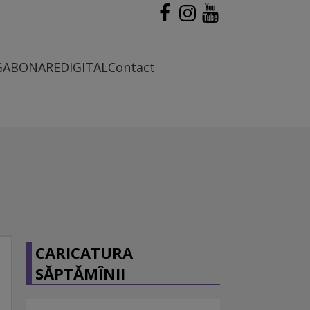
G
ABONARE
DIGITAL
Contact
CARICATURA
SĂPTĂMÎNII