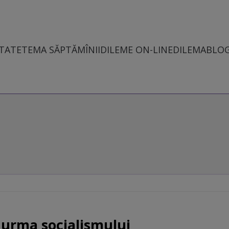
TATE
TEMA SĂPTĂMÎNII
DILEME ON-LINE
DILEMABLO
 urma socialismului