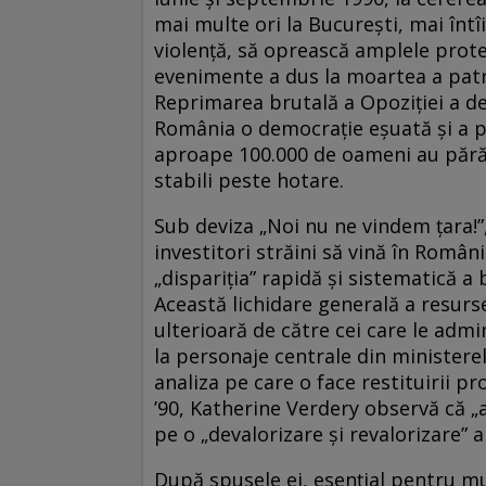
mai multe ori la București, mai întî
violență, să oprească amplele prot
evenimente a dus la moartea a patru
Reprimarea brutală a Opoziției a d
România o democrație eșuată și a p
aproape 100.000 de oameni au părăsi
stabili peste hotare.
Sub deviza „Noi nu ne vindem țara!”
investitori străini să vină în Român
„dispariția” rapidă și sistematică a
Această lichidare generală a resurse
ulterioară de către cei care le admin
la personaje centrale din ministerel
analiza pe care o face restituirii pr
’90, Katherine Verdery observă că „a
pe o „devalorizare și revalorizare” a
După spusele ei, esențial pentru mul