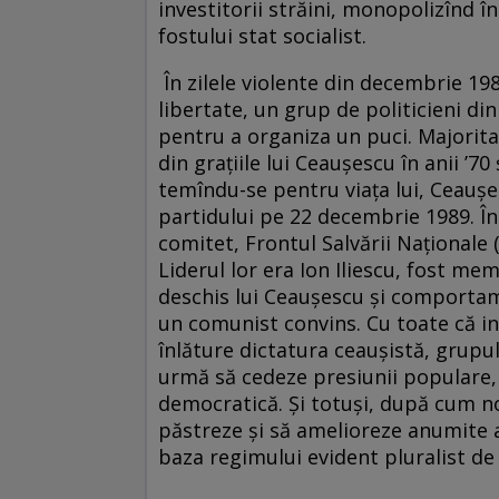
investitorii străini, monopolizînd î
fostului stat socialist.
În zilele violente din decembrie 198
libertate, un grup de politicieni din
pentru a organiza un puci. Majorita
din grațiile lui Ceaușescu în anii ’7
temîndu­-se pentru viața lui, Ceaușe
partidului pe 22 decembrie 1989. În 
comitet, Frontul Salvării Naționale
Liderul lor era Ion Iliescu, fost m
deschis lui Ceaușescu și comportame
un comunist convins. Cu toate că ini
înlăture dictatura ceaușistă, grupul
urmă să cedeze presiunii populare,
democratică. Și totuși, după cum no
păstreze și să amelioreze anumite 
baza regimului evident pluralist de 