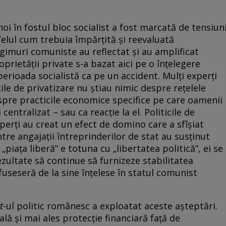
oi în fostul bloc socialist a fost marcată de tensiun
 felul cum trebuia împărțită și reevaluată
egimuri comuniste au reflectat și au amplificat
prietății private s­-a bazat aici pe o înțelegere
 perioada socialistă ca pe un accident. Mulți experți
ile de privatizare nu știau nimic despre rețelele
espre practicile economice specifice pe care oamenii
entralizat – sau ca reacție la el. Politicile de
erți au creat un efect de domino care a sfîșiat
ntre angajații întreprinderilor de stat au susținut
„piața liberă” e totuna cu „libertatea politică”, ei se
ultate să continue să furnizeze stabilitatea
 fuseseră de la sine înțelese în statul comunist
t
-ul politic românesc a exploatat aceste așteptări.
ală și mai ales protecție financiară față de