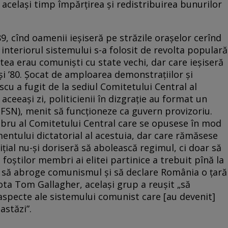
n același timp împărțirea și redistribuirea bunurilor
9, cînd oamenii ieșiseră pe străzile orașelor cerînd
 interiorul sistemului s­-a folosit de revolta populară
tea erau comuniști cu state vechi, dar care ieșiseră
0 și ’80. Șocat de amploarea demonstrațiilor și
scu a fugit de la sediul Comitetului Central al
aceeași zi, politicienii în dizgrație au format un
 (FSN), menit să funcționeze ca guvern provizoriu.
embru al Comitetului Central care se opusese în mod
ntului dictatorial al acestuia, dar care rămăsese
țial nu-­și doriseră să abolească regimul, ci doar să
 foștilor membri ai elitei partinice a trebuit pînă la
 să abroge comunismul și să declare România o țară
ta Tom Gallagher, același grup a reușit „să
aspecte ale sistemului comunist care [au devenit]
astăzi”.