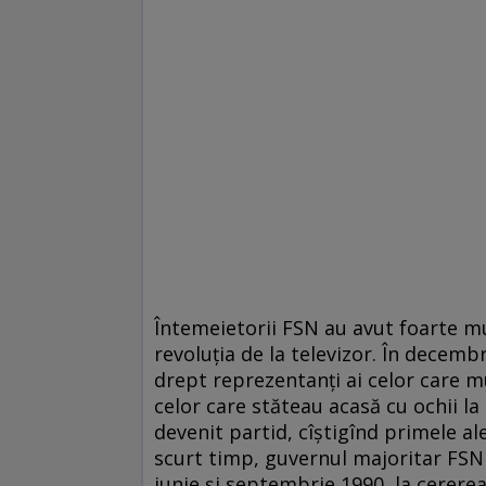
Întemeietorii FSN au avut foarte m
revoluția de la televizor. În decemb
drept reprezentanți ai celor care m
celor care stăteau acasă cu ochii la 
devenit partid, cîștigînd primele al
scurt timp, guvernul majoritar FSN s
iunie și septembrie 1990, la cererea