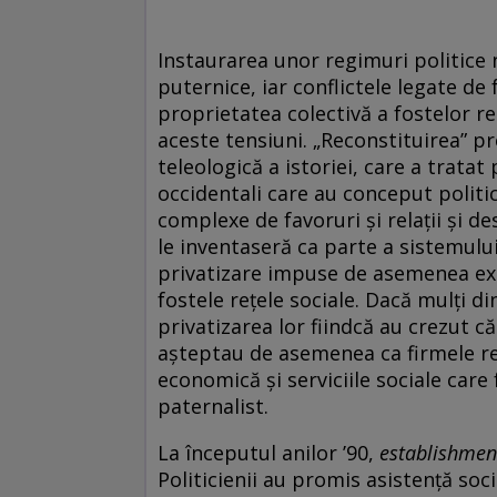
Instaurarea unor regimuri politice n
puternice, iar conflictele legate de
proprietatea colectivă a fostelor r
aceste tensiuni. „Reconstituirea” pro
teleologică a istoriei, care a tratat
occidentali care au conceput politic
complexe de favoruri și relații și d
le inventaseră ca parte a sistemului c
privatizare impuse de asemenea exp
fostele rețele sociale. Dacă mulți di
privatizarea lor fiindcă au crezut că 
așteptau de asemenea ca firmele rez
economică și serviciile sociale care
paternalist.
La începutul anilor ’90,
establishmen
Politicienii au promis asistență soci