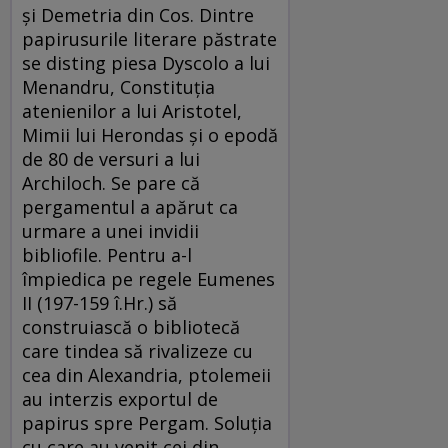
şi Demetria din Cos. Dintre
papirusurile literare păstrate
se disting piesa Dyscolo a lui
Menandru, Constituţia
atenienilor a lui Aristotel,
Mimii lui Herondas şi o epodă
de 80 de versuri a lui
Archiloch. Se pare că
pergamentul a apărut ca
urmare a unei invidii
bibliofile. Pentru a-l
împiedica pe regele Eumenes
II (197-159 î.Hr.) să
construiască o bibliotecă
care tindea să rivalizeze cu
cea din Alexandria, ptolemeii
au interzis exportul de
papirus spre Pergam. Soluţia
cu care au venit cei din