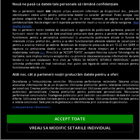
poemul săptămânii
Nouă ne pasă ca datele tale personale să rămână confidențiale
Orice sfârșit e un nou început
Noi și partenerii noștri
606
stocăm și/sau accesăm informații pe dispozitivul dvs., precum
Când faci febră, când plângi din senin, când râzi
identificatorii cookie unici pentru prelucrarea datelor cu caracter personal. Puteți accepta sau
gestiona alegerile dvs. făcând clic mai jos sau în orice moment, pe pagina cu politica de
cu toată gura știrbă.
confidențialitate. Aceste alegeri vor fi raportate partenerilor noștri și nu vă vor afecta navigarea.
Mai
multe detalii
Noi si partenerii nostri (retelele de socializare si agentiile de publicitate partenere, precum si
furnizorii nostri de servicii de date analitice) prelucram date pentru a permite website-ului sa
functioneze, pentru a personaliza continutul si anunturile publicitare afisate in functie de
interesele si/sau profilul dvs., pentru a va oferi functionalitati aferente retelelor de socializare si
pentru a analiza traficul pe website. Beneficiati de drepturile prevazute de art. 15-22 din GDPR in
legatura cu prelucrarea datelor cu caracter personal. Aceste drepturi pot fi exercitate prin
modalitatea indicata
aici
. Prin click pe “ACCEPT TOATE”, acceptati folosirea tuturor Tehnologiilor de
tip Cookie, care implica inclusiv acceptul dvs. cu privire la stocarea/accesarea informatiilor de catre
Vendor-ii cu care colaboram. Prin click pe “VREAU SA MODIFIC SETARILE INDIVIDUAL” puteti
schimba preferintele in mod individual, mai putin cele legate de cookie strict necesare pentru
functionarea website-ului.
Atât noi, cât și partenerii noștri prelucrăm datele pentru a oferi:
Dezvoltarea și îmbunătățirea serviciilor. Măsurarea performanței reclamelor. Stocarea și/sau
accesarea informațiilor de pe un dispozitiv. Utilizarea profilurilor pentru selectarea conținutului
personalizat. Crearea profilurilor de conținut personalizat. Utilizarea profilurilor pentru selectarea
publicității personalizate. Crearea profilurilor pentru publicitate personalizată. Măsurarea
performanței conținutului. Înțelegerea publicului prin statistici sau combinații de date din surse
diferite. Utilizarea de date limitate pentru a selecta publicitatea. Utilizarea datelor limitate pentru
a selecta conținutul. Date precise de geolocație și identificarea prin scanarea dispozitivului.
Listă parteneri (furnizori)
în oraș
ACCEPT TOATE
Martie este luna concertelor de chitară
VREAU SA MODIFIC SETARILE INDIVIDUAL
În perioada 16-30 martie 2024, Asociația