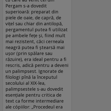
Pergam s-a dovedit
superioară: preparat din
piele de oaie, de capră, de
viţel sau chiar din antilopă,
pergamentul putea fi utilizat
pe ambele feţe şi, fiind mult
mai rezistent, căci cerneala
neagră putea fi ştearsă mai
uşor (prin spălare sau
răzuire), era ideal pentru a fi
rescris, adică pentru a deveni
un palimpsest. Ignorate de
filologi pînă la începutul
secolului al XIX-lea,
palimpsestele s-au dovedit
esenţiale pentru critica de
text ca forme intermediare
ale cópiilor: „Procedeul era