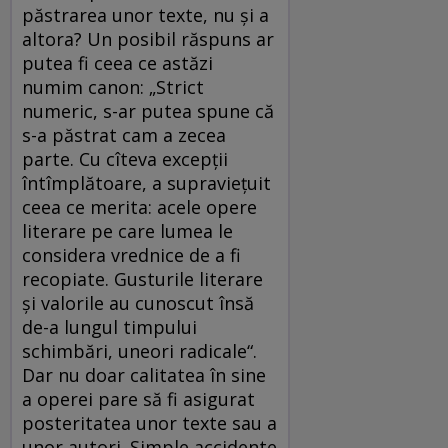
păstrarea unor texte, nu şi a
altora? Un posibil răspuns ar
putea fi ceea ce astăzi
numim canon: „Strict
numeric, s-ar putea spune că
s-a păstrat cam a zecea
parte. Cu cîteva excepţii
întîmplătoare, a supravieţuit
ceea ce merita: acele opere
literare pe care lumea le
considera vrednice de a fi
recopiate. Gusturile literare
şi valorile au cunoscut însă
de-a lungul timpului
schimbări, uneori radicale“.
Dar nu doar calitatea în sine
a operei pare să fi asigurat
posteritatea unor texte sau a
unor autori. Simple accidente