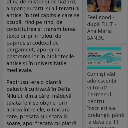
plină de mister şi de hazard,
a apariţiei cărţii şi a literaturii
antice, în trei capitole care se
Feel good -
ocupă, rînd pe rînd, de
după FILIT -
constituirea şi transmiterea
Ana Maria
textelor prin ruloul de
SANDU
papirus şi codexul de
pergament, apoi şi de
păstrarea lor în bibliotecile
antice şi în universităţile
medievale.
Cum își văd
adolescenții
Papirusul era o plantă
viitorul? -
palustră cultivată în Delta
Termenul
Nilului, din a cărei măduvă
pentru
tăiată felii se obţine, prin
înscrieri s-a
lipirea între ele, o textură
prelungit până
care, presată şi uscată la
la data de 11
soare, apoi frecată cu piatră