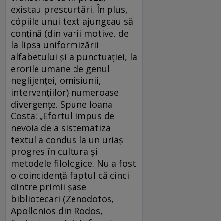
existau prescurtări. În plus,
cópiile unui text ajungeau să
conţină (din varii motive, de
la lipsa uniformizării
alfabetului şi a punctuaţiei, la
erorile umane de genul
neglijenţei, omisiunii,
intervenţiilor) numeroase
divergenţe. Spune Ioana
Costa: „Efortul impus de
nevoia de a sistematiza
textul a condus la un uriaş
progres în cultura şi
metodele filologice. Nu a fost
o coincidenţă faptul că cinci
dintre primii şase
bibliotecari (Zenodotos,
Apollonios din Rodos,