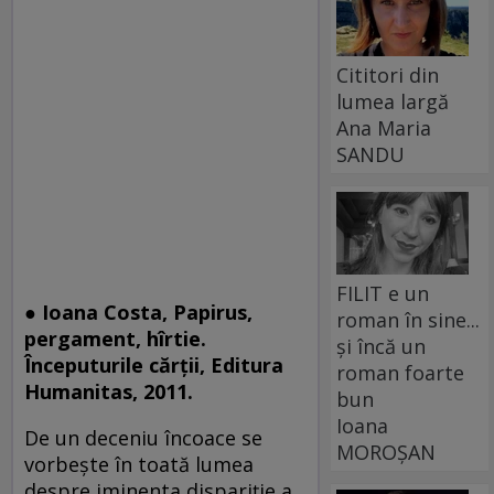
Cititori din
lumea largă
Ana Maria
SANDU
FILIT e un
● Ioana Costa, Papirus,
roman în sine...
pergament, hîrtie.
și încă un
Începuturile cărţii, Editura
roman foarte
Humanitas, 2011.
bun
Ioana
De un deceniu încoace se
MOROȘAN
vorbeşte în toată lumea
despre iminenta dispariţie a