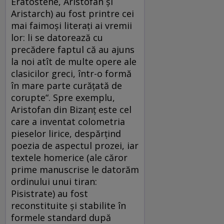
Eratostene, Aristofan şi
Aristarch) au fost printre cei
mai faimoşi literaţi ai vremii
lor: li se datorează cu
precădere faptul că au ajuns
la noi atît de multe opere ale
clasicilor greci, într-o formă
în mare parte curăţată de
corupte“. Spre exemplu,
Aristofan din Bizanţ este cel
care a inventat colometria
pieselor lirice, despărţind
poezia de aspectul prozei, iar
textele homerice (ale căror
prime manuscrise le datorăm
ordinului unui tiran:
Pisistrate) au fost
reconstituite şi stabilite în
formele standard după