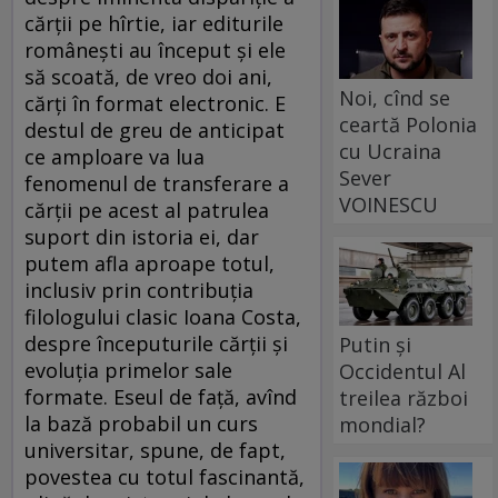
cărţii pe hîrtie, iar editurile
româneşti au început şi ele
să scoată, de vreo doi ani,
Noi, cînd se
cărţi în format electronic. E
ceartă Polonia
destul de greu de anticipat
cu Ucraina
ce amploare va lua
Sever
fenomenul de transferare a
VOINESCU
cărţii pe acest al patrulea
suport din istoria ei, dar
putem afla aproape totul,
inclusiv prin contribuţia
filologului clasic Ioana Costa,
despre începuturile cărţii şi
Putin și
evoluţia primelor sale
Occidentul Al
formate. Eseul de faţă, avînd
treilea război
la bază probabil un curs
mondial?
universitar, spune, de fapt,
povestea cu totul fascinantă,