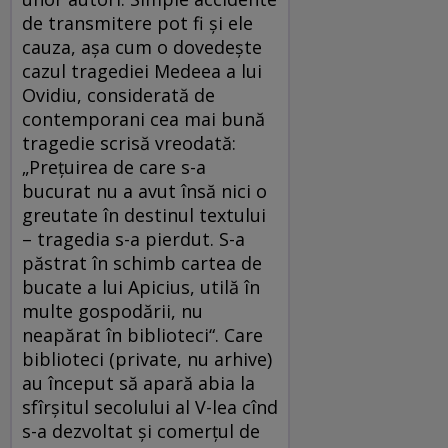
de transmitere pot fi şi ele
cauza, aşa cum o dovedeşte
cazul tragediei Medeea a lui
Ovidiu, considerată de
contemporani cea mai bună
tragedie scrisă vreodată:
„Preţuirea de care s-a
bucurat nu a avut însă nici o
greutate în destinul textului
– tragedia s-a pierdut. S-a
păstrat în schimb cartea de
bucate a lui Apicius, utilă în
multe gospodării, nu
neapărat în biblioteci“. Care
biblioteci (private, nu arhive)
au început să apară abia la
sfîrşitul secolului al V-lea cînd
s-a dezvoltat şi comerţul de