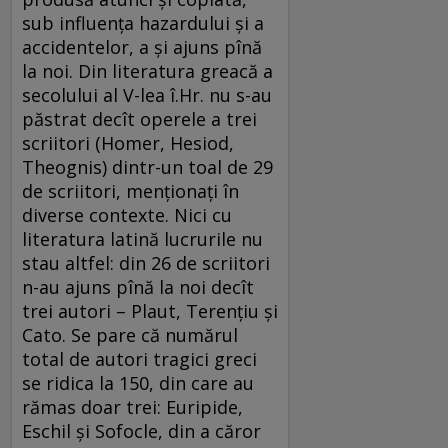
sub influenţa hazardului şi a
accidentelor, a şi ajuns pînă
la noi. Din literatura greacă a
secolului al V-lea î.Hr. nu s-au
păstrat decît operele a trei
scriitori (Homer, Hesiod,
Theognis) dintr-un toal de 29
de scriitori, menţionaţi în
diverse contexte. Nici cu
literatura latină lucrurile nu
stau altfel: din 26 de scriitori
n-au ajuns pînă la noi decît
trei autori – Plaut, Terenţiu şi
Cato. Se pare că numărul
total de autori tragici greci
se ridica la 150, din care au
rămas doar trei: Euripide,
Eschil şi Sofocle, din a căror