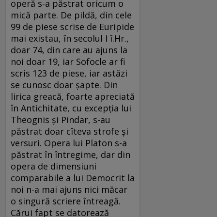
operă s-a păstrat oricum o
mică parte. De pildă, din cele
99 de piese scrise de Euripide
mai existau, în secolul I î.Hr.,
doar 74, din care au ajuns la
noi doar 19, iar Sofocle ar fi
scris 123 de piese, iar astăzi
se cunosc doar şapte. Din
lirica greacă, foarte apreciată
în Antichitate, cu excepţia lui
Theognis şi Pindar, s-au
păstrat doar cîteva strofe şi
versuri. Opera lui Platon s-a
păstrat în întregime, dar din
opera de dimensiuni
comparabile a lui Democrit la
noi n-a mai ajuns nici măcar
o singură scriere întreagă.
Cărui fapt se datorează