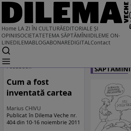
Home
LA ZI ÎN CULTURĂ
EDITORIALE ȘI
OPINII
SOCIETATE
TEMA SĂPTĂMÎNII
DILEME ON-
LINE
DILEMABLOG
ABONARE
DIGITAL
Contact
Home
CARICATU
La zi în cultură
Feedbook
SĂPTĂMÎNI
Carte
Cum a fost
inventată cartea
Marius CHIVU
Publicat în Dilema Veche nr.
404 din 10-16 noiembrie 2011