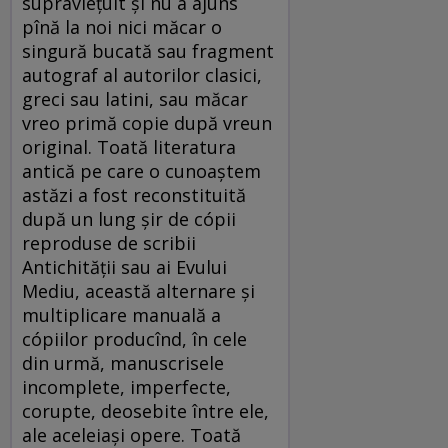
supravieţuit şi nu a ajuns
pînă la noi nici măcar o
singură bucată sau fragment
autograf al autorilor clasici,
greci sau latini, sau măcar
vreo primă copie după vreun
original. Toată literatura
antică pe care o cunoaştem
astăzi a fost reconstituită
după un lung şir de cópii
reproduse de scribii
Antichităţii sau ai Evului
Mediu, această alternare şi
multiplicare manuală a
cópiilor producînd, în cele
din urmă, manuscrisele
incomplete, imperfecte,
corupte, deosebite între ele,
ale aceleiaşi opere. Toată