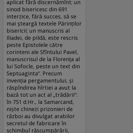
aplicat fără discernămînt; un
sinod bisericesc din 691
interzice, fără succes, să se
mai şteargă textele Părinţilor
bisericii; un manuscris al
Iliadei, de pildă, este rescris
peste Epistolele către
corinteni ale Sfîntului Pavel,
manuscrisul de la Florenţa al
lui Sofocle, peste un text din
Septuaginta“. Precum
invenţia pergamentului, şi
răspîndirea hîrtiei a avut la
bază tot un act al „trădării“:
în 751 d.Hr., la Samarcand,
nişte chinezi prizonieri de
război au divulgat arabilor
secretul de fabricare în
schimbul răscumpărării,