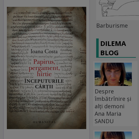
Barburisme
DILEMA
BLOG
Despre
îmbătrînire și
alți demoni
Ana Maria
SANDU