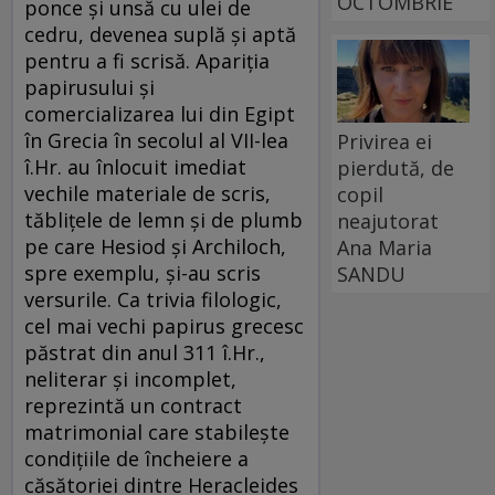
OCTOMBRIE
ponce şi unsă cu ulei de
cedru, devenea suplă şi aptă
pentru a fi scrisă. Apariţia
papirusului şi
comercializarea lui din Egipt
în Grecia în secolul al VII-lea
Privirea ei
î.Hr. au înlocuit imediat
pierdută, de
vechile materiale de scris,
copil
tăbliţele de lemn şi de plumb
neajutorat
pe care Hesiod şi Archiloch,
Ana Maria
spre exemplu, şi-au scris
SANDU
versurile. Ca trivia filologic,
cel mai vechi papirus grecesc
păstrat din anul 311 î.Hr.,
neliterar şi incomplet,
reprezintă un contract
matrimonial care stabileşte
condiţiile de încheiere a
căsătoriei dintre Heracleides