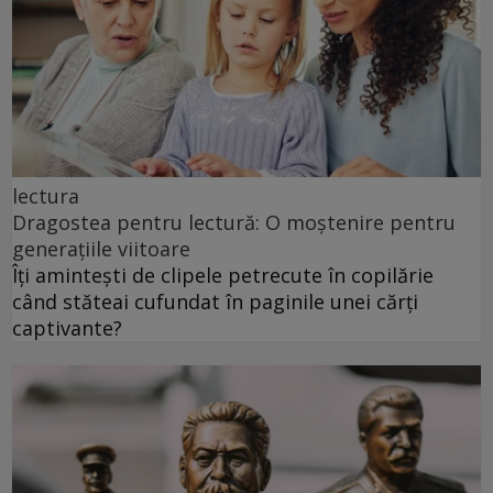
lectura
Dragostea pentru lectură: O moștenire pentru
generațiile viitoare
Îți amintești de clipele petrecute în copilărie
când stăteai cufundat în paginile unei cărți
captivante?