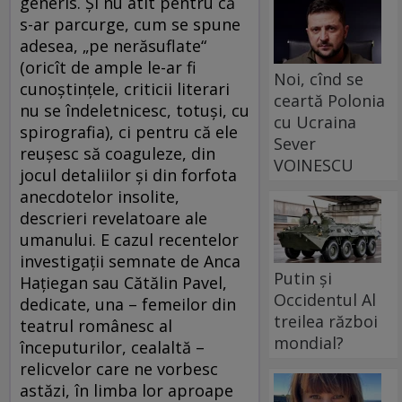
generis. Și nu atît pentru că
s-ar parcurge, cum se spune
adesea, „pe nerăsuflate“
(oricît de ample le-ar fi
Noi, cînd se
cunoștințele, criticii literari
ceartă Polonia
nu se îndeletnicesc, totuși, cu
cu Ucraina
spirografia), ci pentru că ele
Sever
reușesc să coaguleze, din
VOINESCU
jocul detaliilor și din forfota
anecdotelor insolite,
descrieri revelatoare ale
umanului. E cazul recentelor
investigații semnate de Anca
Putin și
Hațiegan sau Cătălin Pavel,
Occidentul Al
dedicate, una – femeilor din
treilea război
teatrul românesc al
mondial?
începuturilor, cealaltă –
relicvelor care ne vorbesc
astăzi, în limba lor aproape