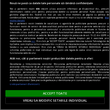
Nouă ne pasă ca datele tale personale să rămână confidențiale
realitatea distorsionată pe care o asamblează, ci
Noi și partenerii noștri
606
stocăm și/sau accesăm informații pe dispozitivul dvs., precum
îl face parte integrantă a acesteia.
identificatorii cookie unici pentru prelucrarea datelor cu caracter personal. Puteți accepta sau
gestiona alegerile dvs. făcând clic mai jos sau în orice moment, pe pagina cu politica de
Şerban AXINTE
confidențialitate. Aceste alegeri vor fi raportate partenerilor noștri și nu vă vor afecta navigarea.
Mai
multe detalii
Noi si partenerii nostri (retelele de socializare si agentiile de publicitate partenere, precum si
furnizorii nostri de servicii de date analitice) prelucram date pentru a permite website-ului sa
functioneze, pentru a personaliza continutul si anunturile publicitare afisate in functie de
interesele si/sau profilul dvs., pentru a va oferi functionalitati aferente retelelor de socializare si
pentru a analiza traficul pe website. Beneficiati de drepturile prevazute de art. 15-22 din GDPR in
legatura cu prelucrarea datelor cu caracter personal. Aceste drepturi pot fi exercitate prin
modalitatea indicata
aici
. Prin click pe “ACCEPT TOATE”, acceptati folosirea tuturor Tehnologiilor de
tip Cookie, care implica inclusiv acceptul dvs. cu privire la stocarea/accesarea informatiilor de catre
Vendor-ii cu care colaboram. Prin click pe “VREAU SA MODIFIC SETARILE INDIVIDUAL” puteti
schimba preferintele in mod individual, mai putin cele legate de cookie strict necesare pentru
functionarea website-ului.
Atât noi, cât și partenerii noștri prelucrăm datele pentru a oferi:
Dezvoltarea și îmbunătățirea serviciilor. Măsurarea performanței reclamelor. Stocarea și/sau
accesarea informațiilor de pe un dispozitiv. Utilizarea profilurilor pentru selectarea conținutului
personalizat. Crearea profilurilor de conținut personalizat. Utilizarea profilurilor pentru selectarea
publicității personalizate. Crearea profilurilor pentru publicitate personalizată. Măsurarea
performanței conținutului. Înțelegerea publicului prin statistici sau combinații de date din surse
diferite. Utilizarea de date limitate pentru a selecta publicitatea. Utilizarea datelor limitate pentru
a selecta conținutul. Date precise de geolocație și identificarea prin scanarea dispozitivului.
Listă parteneri (furnizori)
rosencrantz & co.
ACCEPT TOATE
Teatru de cartier
VREAU SA MODIFIC SETARILE INDIVIDUAL
Dorința de a surprinde tabloul social în
complexitatea lui, cu toate conexiunile dintre