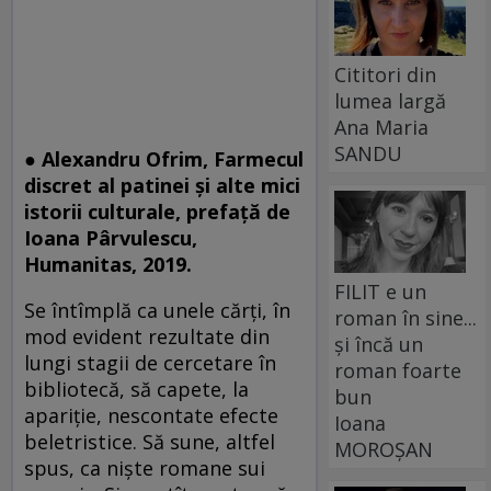
Cititori din
lumea largă
Ana Maria
SANDU
● Alexandru Ofrim, Farmecul
discret al patinei și alte mici
istorii culturale, prefață de
Ioana Pârvulescu,
Humanitas, 2019.
FILIT e un
Se întîmplă ca unele cărți, în
roman în sine...
mod evident rezultate din
și încă un
lungi stagii de cercetare în
roman foarte
bibliotecă, să capete, la
bun
apariție, nescontate efecte
Ioana
beletristice. Să sune, altfel
MOROȘAN
spus, ca niște romane sui