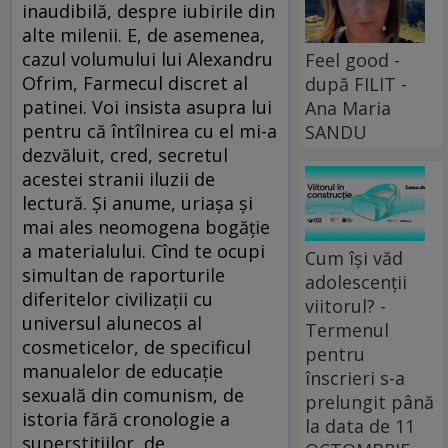
inaudibilă, despre iubirile din
alte milenii. E, de asemenea,
cazul volumului lui Alexandru
Feel good -
Ofrim, Farmecul discret al
după FILIT -
patinei. Voi insista asupra lui
Ana Maria
pentru că întîlnirea cu el mi-a
SANDU
dezvăluit, cred, secretul
acestei stranii iluzii de
lectură. Și anume, uriașa și
mai ales neomogena bogăție
a materialului. Cînd te ocupi
Cum își văd
simultan de raporturile
adolescenții
diferitelor civilizații cu
viitorul? -
universul alunecos al
Termenul
cosmeticelor, de specificul
pentru
manualelor de educație
înscrieri s-a
sexuală din comunism, de
prelungit până
istoria fără cronologie a
la data de 11
superstițiilor, de