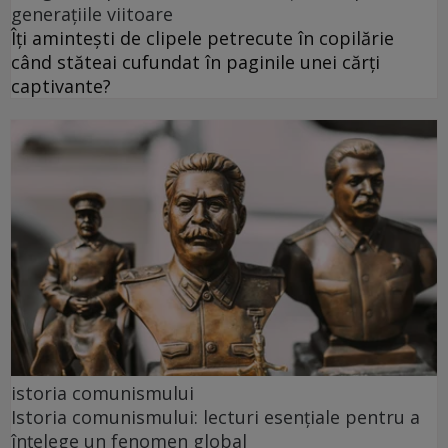
generațiile viitoare
Îți amintești de clipele petrecute în copilărie
când stăteai cufundat în paginile unei cărți
captivante?
istoria comunismului
Istoria comunismului: lecturi esențiale pentru a
înțelege un fenomen global