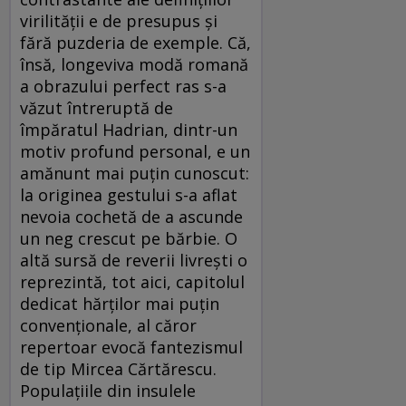
virilității e de presupus și
fără puzderia de exemple. Că,
însă, longeviva modă romană
a obrazului perfect ras s-a
văzut întreruptă de
împăratul Hadrian, dintr-un
motiv profund personal, e un
amănunt mai puțin cunoscut:
la originea gestului s-a aflat
nevoia cochetă de a ascunde
un neg crescut pe bărbie. O
altă sursă de reverii livrești o
reprezintă, tot aici, capitolul
dedicat hărților mai puțin
convenționale, al căror
repertoar evocă fantezismul
de tip Mircea Cărtărescu.
Populațiile din insulele