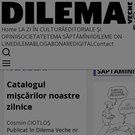
Home
LA ZI ÎN CULTURĂ
EDITORIALE ȘI
OPINII
SOCIETATE
TEMA SĂPTĂMÎNII
DILEME ON-
LINE
DILEMABLOG
ABONARE
DIGITAL
Contact
Home
CARICATU
La zi în cultură
Pe de altă carte
SĂPTĂMÎNI
Carte
Catalogul
mișcărilor noastre
zilnice
Cosmin CIOTLOŞ
Publicat în Dilema Veche nr.