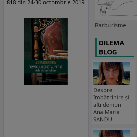
818 din 24-30 octombrie 2019
Barburisme
DILEMA
BLOG
Despre
îmbătrînire și
alți demoni
Ana Maria
SANDU