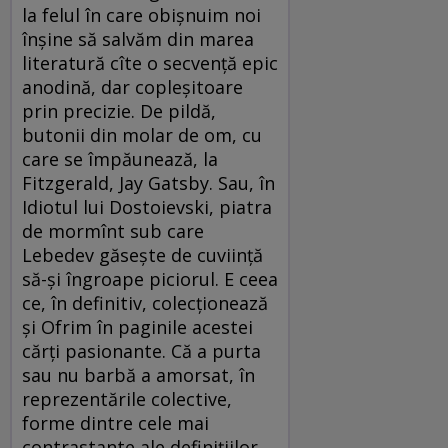
la felul în care obișnuim noi
înșine să salvăm din marea
literatură cîte o secvență epic
anodină, dar copleșitoare
prin precizie. De pildă,
butonii din molar de om, cu
care se împăunează, la
Fitzgerald, Jay Gatsby. Sau, în
Idiotul lui Dostoievski, piatra
de mormînt sub care
Lebedev găsește de cuviință
să-și îngroape piciorul. E ceea
ce, în definitiv, colecționează
și Ofrim în paginile acestei
cărți pasionante. Că a purta
sau nu barbă a amorsat, în
reprezentările colective,
forme dintre cele mai
contrastante ale definițiilor