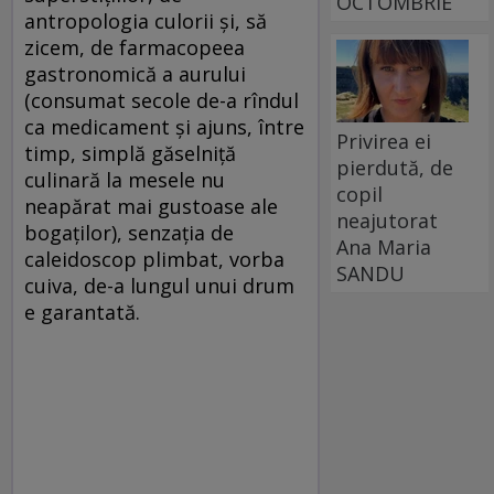
OCTOMBRIE
antropologia culorii și, să
zicem, de farmacopeea
gastronomică a aurului
(consumat secole de-a rîndul
ca medicament și ajuns, între
Privirea ei
timp, simplă găselniță
pierdută, de
culinară la mesele nu
copil
neapărat mai gustoase ale
neajutorat
bogaților), senzația de
Ana Maria
caleidoscop plimbat, vorba
SANDU
cuiva, de-a lungul unui drum
e garantată.