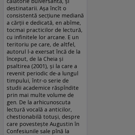
călătorie bulversantă, și
destinatarii. Așa încît o
consistentă secțiune mediană
a cărții e dedicată, en abîme,
tocmai practicilor de lectură,
cu infinitele lor arcane. E un
teritoriu pe care, de altfel,
autorul l-a exersat încă de la
început, de la Cheia și
psaltirea (2001), și la care a
revenit periodic de-a lungul
timpului, într-o serie de
studii academice răspîndite
prin mai multe volume de
gen. De la arhicunoscuta
lectură vocală a anticilor,
chestionabilă totuși, despre
care povestește Augustin în
Confesiunile sale pînă la