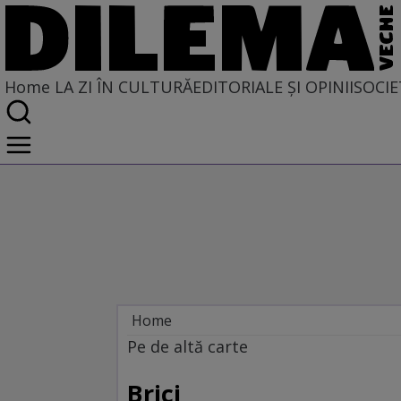
Home
LA ZI ÎN CULTURĂ
EDITORIALE ȘI OPINII
SOCIE
Home
La zi în cultură
Pe de altă carte
Carte
Brici