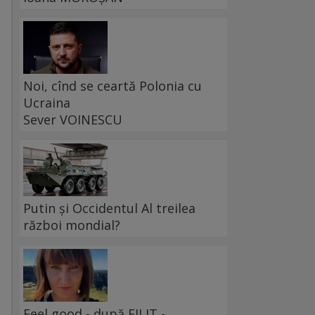
Noi, cînd se ceartă Polonia cu
Ucraina
Sever VOINESCU
Putin și Occidentul Al treilea
război mondial?
Feel good - după FILIT -