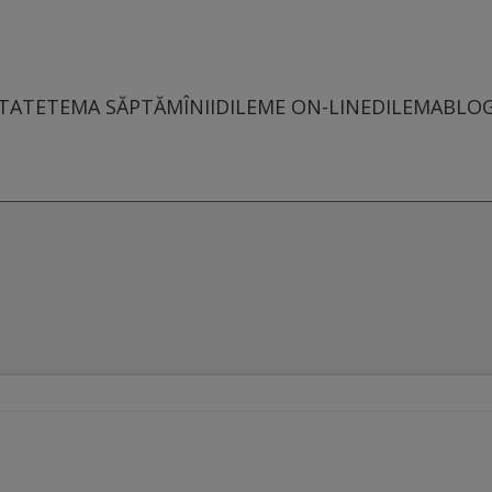
TATE
TEMA SĂPTĂMÎNII
DILEME ON-LINE
DILEMABLO