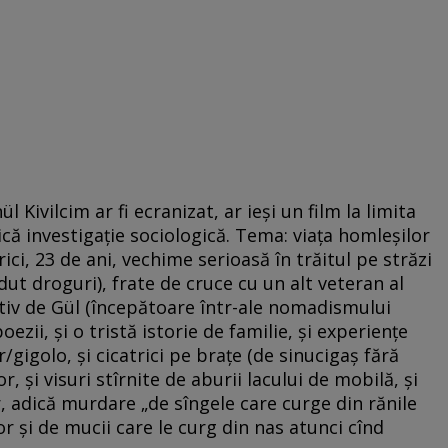
l Kivilcim ar fi ecranizat, ar ieşi un film la limita
ă investigaţie sociologică. Tema: viaţa homleşilor
ici, 23 de ani, vechime serioasă în trăitul pe străzi
ndut droguri), frate de cruce cu un alt veteran al
nitiv de Gül (începătoare într-ale nomadismului
oezii, şi o tristă istorie de familie, şi experienţe
igolo, şi cicatrici pe braţe (de sinucigaş fără
or, şi visuri stîrnite de aburii lacului de mobilă, şi
r, adică murdare „de sîngele care curge din rănile
or şi de mucii care le curg din nas atunci cînd