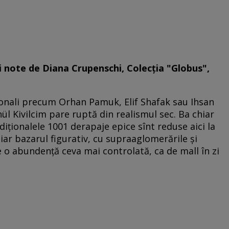
şi note de Diana Crupenschi, Colecţia "Globus",
onali precum Orhan Pamuk, Elif Shafak sau Ihsan
ül Kivilcim pare ruptă din realismul sec. Ba chiar
adiţionalele 1001 derapaje epice sînt reduse aici la
, iar bazarul figurativ, cu supraaglomerările şi
de o abundenţă ceva mai controlată, ca de mall în zi