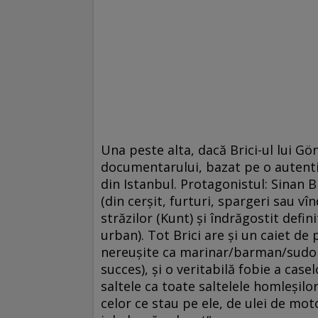
Una peste alta, dacă Brici-ul lui Gönü
documentarului, bazat pe o autentic
din Istanbul. Protagonistul: Sinan Br
(din cerşit, furturi, spargeri sau vî
străzilor (Kunt) şi îndrăgostit defi
urban). Tot Brici are şi un caiet de p
nereuşite ca marinar/barman/sudor/g
succes), şi o veritabilă fobie a casel
saltele ca toate saltelele homleşilo
celor ce stau pe ele, de ulei de mot