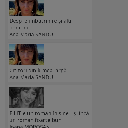
Despre îmbătrînire și alți
demoni
Ana Maria SANDU
Cititori din lumea largă
Ana Maria SANDU
FILIT e un roman în sine... și încă
un roman foarte bun
Ioana MOROȘAN