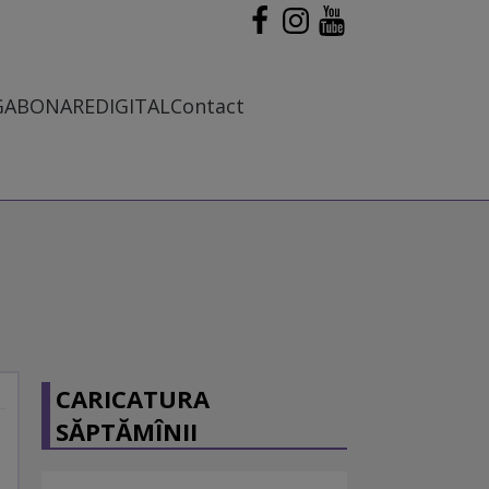
G
ABONARE
DIGITAL
Contact
CARICATURA
SĂPTĂMÎNII