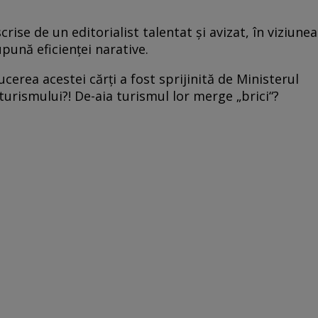
rise de un editorialist talentat şi avizat, în viziunea
upună eficienţei narative.
cerea acestei cărţi a fost sprijinită de Ministerul
 turismului?! De-aia turismul lor merge „brici“?