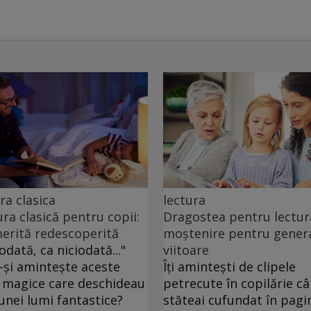
ra clasica
lectura
ura clasică pentru copii:
Dragostea pentru lectur
erită redescoperită
moștenire pentru genera
odată, ca niciodată..."
viitoare
-și amintește aceste
Îți amintești de clipele
 magice care deschideau
petrecute în copilărie c
 unei lumi fantastice?
stăteai cufundat în pagin