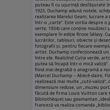
puteau fi cu ușurință desfășurate în 
1923, Duchamp adună notele, schițe
realizarea Marelui Geam, lucrare a c
într-o „carte“. Este vorba despre o 
verte, 1934) care conține nouăzeci ș
exemplare în ediție Rrose Sélavy. Cu
lucrărilor, tablouri, obiecte și des
fotografii și, pentru fiecare exemp
artist. Duchamp confecționează un di
între ele. Realizînd Cutia verde, ar
putea să încapă într-o mică valiză“. 
fiind mai degrabă o anagramă a nume
(Marcel Duchamp – Abécé-daire, Fl
realizează mai multe „cutii-valiză“
dimensiuni reduse, un „muzeu porta
făcută de firma Louis Vuitton care r
Bibliothèque) sau geamantan „ideal“
franceză va realiza comanda „bibliot