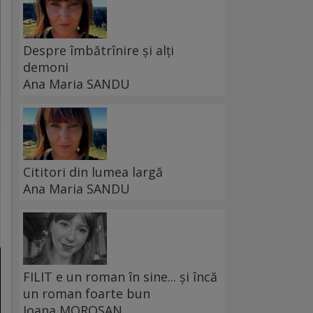
Despre îmbătrînire și alți
demoni
Ana Maria SANDU
Cititori din lumea largă
Ana Maria SANDU
FILIT e un roman în sine... și încă
un roman foarte bun
Ioana MOROȘAN