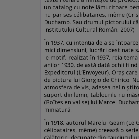
un catalog cu note lămuritoare pentr
nu par ses célibataires, même (Cris
Duchamp. Sau drumul pictorului că
Institutului Cultural Român, 2007).
În 1937, cu intenția de a se întoarc
mici dimensiuni, lucrări destinate să
le motif, realizat în 1937, reia tem
anilor 1930, de astă dată ochii fiin
Expeditorul (L’Envoyeur), Oraș care 
de pictura lui Giorgio de Chirico. N
atmosfera de vis, adesea neliniștit
suport din lemn, tablourile nu măsoa
(Boîtes en valise) lui Marcel Ducham
miniatură.
În 1918, autorul Marelui Geam (Le 
célibataires, même) creează o serie 
călătorie, decupate din cauciucul uno