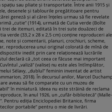
spațiu sau pliate și transportate. Între anii 1915 și
le, desenele și tablourile pregătitoare pentru
ărei geneză și al cărei înțeles urmau să fie revelate
primă „cutie“ (1914), urmată de Cutia verde (Boîte
i trei de itemuri, editată în trei sute douăzeci de
tia verde (33,2 x 28 x 2,5 cm) conține reproduceri ale
ene, note și comentarii, planuri, crochiuri, scheme,
lar, reproducerea unui original colorată de mînă de
spozitiv inedit prin care relaționează lucrările
tistul declară că „tot ceea ce făcuse mai important
Cuvîntul „valiză“ (valise) nu este ales întîmplător,
lui Sélavy, „dublul“ feminin inventat de artist
ammarion, 2018). În decursul anilor, Marcel Ducham
, care aveau să fie comparate cu un muzeu de
bil“ în miniatură. Ideea nu este străină de reclama
eproduce, în anul 1926, un „cufăr-bibliotecă“ (Malle-
. Pentru ediția Enciclopediei Britanice, firma
ecilor portabile“ pentru o mie de livrări.