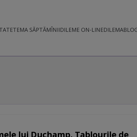
TATE
TEMA SĂPTĂMÎNII
DILEME ON-LINE
DILEMABLO
mele lui Duchamp. Tablourile de