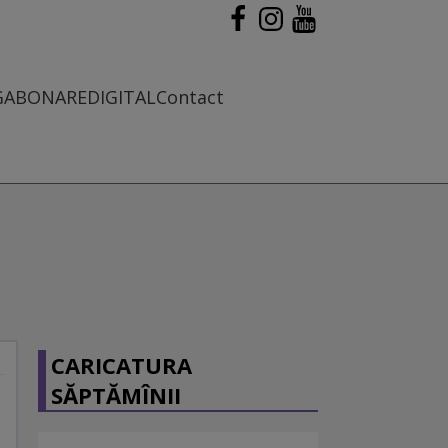
G
ABONARE
DIGITAL
Contact
CARICATURA
SĂPTĂMÎNII