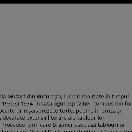
la Mozart din București, lucrări realizate în timpul
i 1930 și 1934. În catalogul expoziției, compus din foi
nlocuite prin șaisprezece texte, poeme în proză și
adevărate extensii literare ale tablourilor
 Procedeul prin care Brauner asociază tablourilor
ul prin care Marcel Duchamp intenționa să constitui