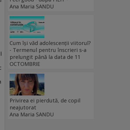
Ana Maria SANDU
Cum își văd adolescenții viitorul?
- Termenul pentru înscrieri s-a
l
prelungit până la data de 11
OCTOMBRIE
c
n
Privirea ei pierdută, de copil
neajutorat
Ana Maria SANDU