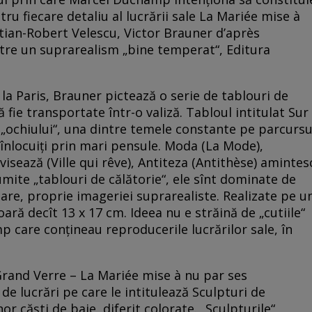
u fiecare detaliu al lucrării sale La Mariée mise à
tian-Robert Velescu, Victor Brauner d’après
tre un suprarealism „bine temperat“, Editura
e la Paris, Brauner pictează o serie de tablouri de
 fie transportate într-o valiză. Tabloul intitulat Sur
a „ochiului“, una dintre temele constante pe parcursu
d înlocuiți prin mari pensule. Moda (La Mode),
visează (Ville qui rêve), Antiteza (Antithèse) amintes
umite „tablouri de călătorie“, ele sînt dominate de
oare, proprie imageriei suprarealiste. Realizate pe u
ră decît 13 x 17 cm. Ideea nu e străină de „cutiile“
p care conțineau reproducerile lucrărilor sale, în
Grand Verre – La Mariée mise à nu par ses
de lucrări pe care le intitulează Sculpturi de
r căști de baie, diferit colorate. „Sculpturile“