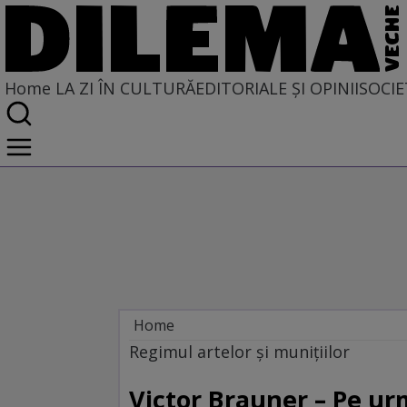
Home
LA ZI ÎN CULTURĂ
EDITORIALE ȘI OPINII
SOCIE
Home
La zi în cultură
Regimul artelor şi muniţiilor
ARTE VIZUALE
Victor Brauner – Pe ur