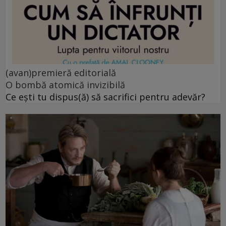
(avan)premieră editorială
O bombă atomică invizibilă
Ce ești tu dispus(ă) să sacrifici pentru adevăr?