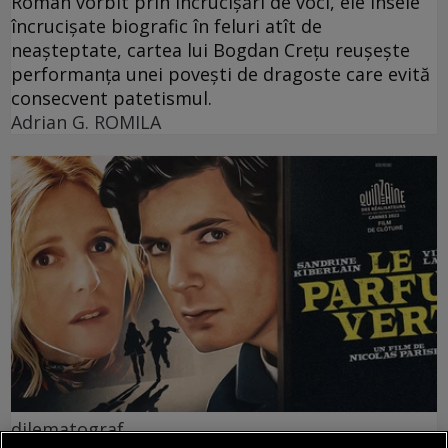
Roman vorbit prin încrucișări de voci, ele însele
încrucișate biografic în feluri atît de
neașteptate, cartea lui Bogdan Crețu reușește
performanța unei povești de dragoste care evită
consecvent patetismul.
Adrian G. ROMILA
dilematograf