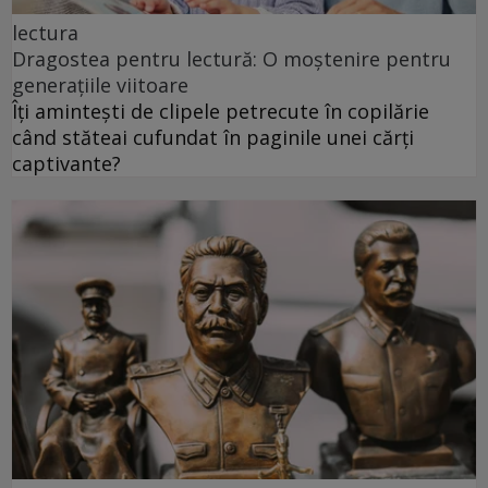
lectura
Dragostea pentru lectură: O moștenire pentru
generațiile viitoare
Îți amintești de clipele petrecute în copilărie
când stăteai cufundat în paginile unei cărți
captivante?