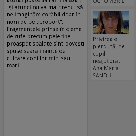
OCTOMBRIE
„şi atunci nu va mai trebui să
ne imaginăm corăbii doar în
norii de pe aeroport“.
Fragmentele prinse în cleme
de rufe precum pelerine
Privirea ei
proaspăt spălate sînt poveşti
pierdută, de
spuse seara înainte de
copil
culcare copiilor mici sau
neajutorat
mari.
Ana Maria
SANDU