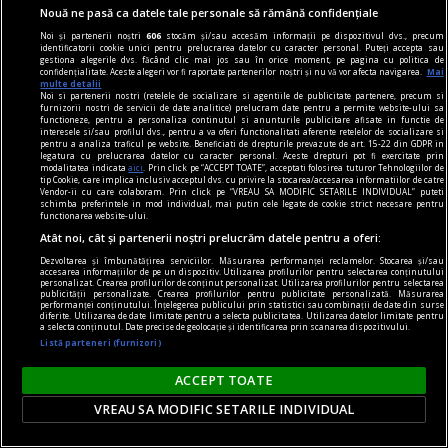
Plăcerea complotului
Nouă ne pasă ca datele tale personale să rămână confidențiale
Pariser nu e naiv: Europa nu mai e aceeași.
Noi și partenerii noștri
606
stocăm și/sau accesăm informații pe dispozitivul dvs., precum
Victor MOROZOV
identificatorii cookie unici pentru prelucrarea datelor cu caracter personal. Puteți accepta sau
gestiona alegerile dvs. făcând clic mai jos sau în orice moment, pe pagina cu politica de
confidențialitate. Aceste alegeri vor fi raportate partenerilor noștri și nu vă vor afecta navigarea.
Mai
multe detalii
Noi si partenerii nostri (retelele de socializare si agentiile de publicitate partenere, precum si
Parteneri
furnizorii nostri de servicii de date analitice) prelucram date pentru a permite website-ului sa
functioneze, pentru a personaliza continutul si anunturile publicitare afisate in functie de
interesele si/sau profilul dvs., pentru a va oferi functionalitati aferente retelelor de socializare si
pentru a analiza traficul pe website. Beneficiati de drepturile prevazute de art. 15-22 din GDPR in
legatura cu prelucrarea datelor cu caracter personal. Aceste drepturi pot fi exercitate prin
modalitatea indicata
aici
. Prin click pe “ACCEPT TOATE”, acceptati folosirea tuturor Tehnologiilor de
tip Cookie, care implica inclusiv acceptul dvs. cu privire la stocarea/accesarea informatiilor de catre
Vendor-ii cu care colaboram. Prin click pe “VREAU SA MODIFIC SETARILE INDIVIDUAL” puteti
schimba preferintele in mod individual, mai putin cele legate de cookie strict necesare pentru
functionarea website-ului.
Atât noi, cât și partenerii noștri prelucrăm datele pentru a oferi:
Dezvoltarea și îmbunătățirea serviciilor. Măsurarea performanței reclamelor. Stocarea și/sau
accesarea informațiilor de pe un dispozitiv. Utilizarea profilurilor pentru selectarea conținutului
personalizat. Crearea profilurilor de conținut personalizat. Utilizarea profilurilor pentru selectarea
publicității personalizate. Crearea profilurilor pentru publicitate personalizată. Măsurarea
performanței conținutului. Înțelegerea publicului prin statistici sau combinații de date din surse
diferite. Utilizarea de date limitate pentru a selecta publicitatea. Utilizarea datelor limitate pentru
a selecta conținutul. Date precise de geolocație și identificarea prin scanarea dispozitivului.
Listă parteneri (furnizori)
ACCEPT TOATE
VREAU SA MODIFIC SETARILE INDIVIDUAL
Delicii pe vreme de caniculă, fantastic de