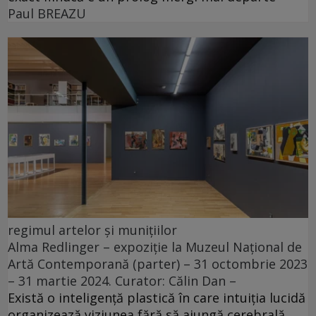
Paul BREAZU
regimul artelor și munițiilor
Alma Redlinger – expoziție la Muzeul Național de
Artă Contemporană (parter) – 31 octombrie 2023
– 31 martie 2024. Curator: Călin Dan –
Există o inteligență plastică în care intuiția lucidă
organizează viziunea fără să ajungă cerebrală.