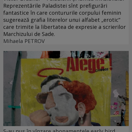
Reprezentările Paladistei sînt prefigurări
fantastice în care contururile corpului feminin
sugerează grafia literelor unui alfabet „erotic“
care trimite la libertatea de expresie a scrierilor
Marchizului de Sade.
Mihaela PETROV
S-au pus în vînzare abonamentele early bird