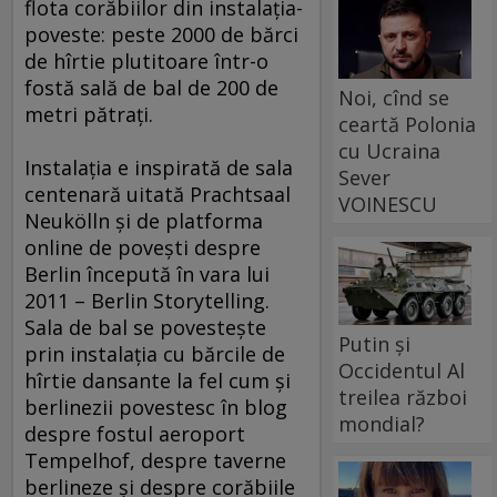
flota corăbiilor din instalaţia-
poveste: peste 2000 de bărci
de hîrtie plutitoare într-o
fostă sală de bal de 200 de
Noi, cînd se
metri pătraţi.
ceartă Polonia
cu Ucraina
Instalaţia e inspirată de sala
Sever
centenară uitată Prachtsaal
VOINESCU
Neukölln şi de platforma
online de poveşti despre
Berlin începută în vara lui
2011 – Berlin Storytelling.
Sala de bal se povesteşte
Putin și
prin instalaţia cu bărcile de
Occidentul Al
hîrtie dansante la fel cum şi
treilea război
berlinezii povestesc în blog
mondial?
despre fostul aeroport
Tempelhof, despre taverne
berlineze şi despre corăbiile