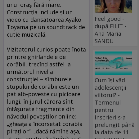
unui oraş fără mare.
Construcţia include şi un
Feel good -
video cu dansatoarea Ayako
după FILIT -
Toyama pe un soundtrack de
Ana Maria
cutie muzicală.
SANDU
Vizitatorul curios poate înota
printre ghirlandele de
corăbii, trecînd astfel la
următorul nivel al
construcţiei – sîmburele
Cum își văd
stupului de corăbii este un
adolescenții
pat alb-poveste cu picioare
viitorul? -
lungi, în jurul cărora sînt
Termenul
înfăşurate fragmente din
pentru
năvodul poveştilor online:
înscrieri s-a
„gheaţa a încorsetat corabia
prelungit până
piraţilor“, „dacă rămîne aşa,
la data de 11
atunci poate să rămînă aşa“,