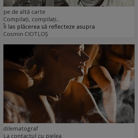
pe de altă carte
Compilați, compilați...
Îi las plăcerea să reflecteze asupra
Cosmin CIOTLOŞ
dilematograf
La contactul cu pielea