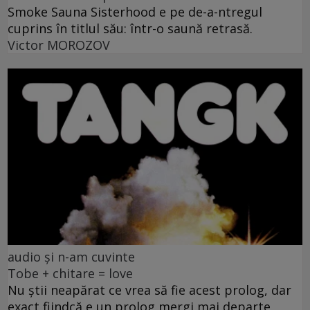
Smoke Sauna Sisterhood e pe de-a-ntregul
cuprins în titlul său: într-o saună retrasă.
Victor MOROZOV
audio și n-am cuvinte
Tobe + chitare = love
Nu știi neapărat ce vrea să fie acest prolog, dar
exact fiindcă e un prolog mergi mai departe