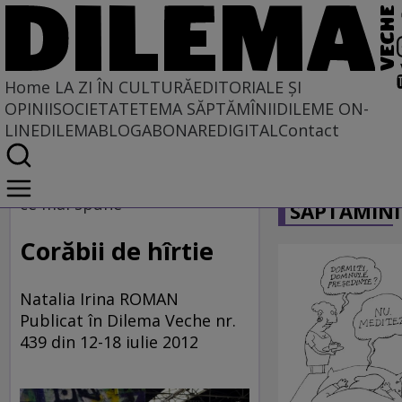
Home
LA ZI ÎN CULTURĂ
EDITORIALE ȘI
OPINII
SOCIETATE
TEMA SĂPTĂMÎNII
DILEME ON-
LINE
DILEMABLOG
ABONARE
DIGITAL
Contact
Home
CARICATU
La zi în cultură
ce mai spune
SĂPTĂMÎNI
ARTE VIZUALE
Corăbii de hîrtie
Natalia Irina ROMAN
Publicat în Dilema Veche nr.
439 din 12-18 iulie 2012