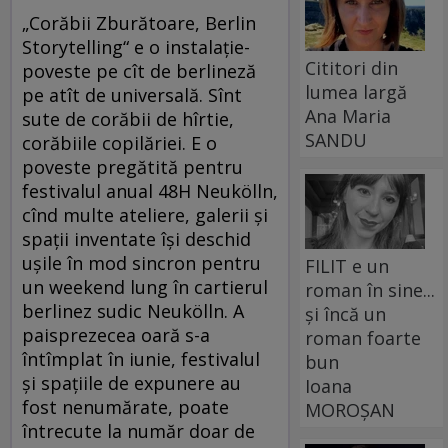
„Corăbii Zburătoare, Berlin
Storytelling“ e o instalaţie-
Cititori din
poveste pe cît de berlineză
lumea largă
pe atît de universală. Sînt
Ana Maria
sute de corăbii de hîrtie,
SANDU
corăbiile copilăriei. E o
poveste pregătită pentru
festivalul anual 48H Neukölln,
cînd multe ateliere, galerii şi
spaţii inventate îşi deschid
uşile în mod sincron pentru
FILIT e un
un weekend lung în cartierul
roman în sine...
berlinez sudic Neukölln. A
și încă un
paisprezecea oară s-a
roman foarte
întîmplat în iunie, festivalul
bun
şi spaţiile de expunere au
Ioana
fost nenumărate, poate
MOROȘAN
întrecute la număr doar de