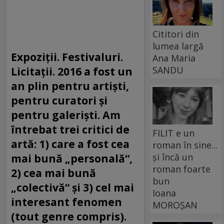
Cititori din
lumea largă
Expoziţii. Festivaluri.
Ana Maria
SANDU
Licitaţii. 2016 a fost un
an plin pentru artişti,
pentru curatori şi
pentru galerişti. Am
întrebat trei critici de
FILIT e un
artă: 1) care a fost cea
roman în sine...
și încă un
mai bună „personală“,
roman foarte
2) cea mai bună
bun
„colectivă“ şi 3) cel mai
Ioana
interesant fenomen
MOROȘAN
(tout genre compris).