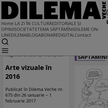
Home
LA ZI ÎN CULTURĂ
EDITORIALE ȘI
OPINII
SOCIETATE
TEMA SĂPTĂMÎNII
DILEME ON-
LINE
DILEMABLOG
ABONARE
DIGITAL
Contact
Home
CARICATU
La zi în cultură
Regimul artelor şi muniţiilor
SĂPTĂMÎNI
ARTE VIZUALE
Arte vizuale în
2016
Publicat în Dilema Veche nr.
675 din 26 ianuarie – 1
februarie 2017