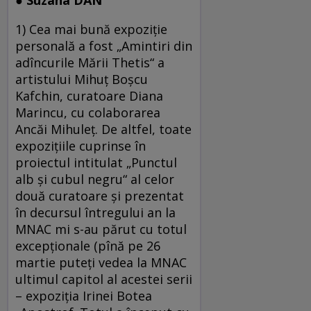
● Suzana DAN
1) Cea mai bună expoziție
personală a fost „Amintiri din
adîncurile Mării Thetis“ a
artistului Mihuț Boșcu
Kafchin, curatoare Diana
Marincu, cu colaborarea
Ancăi Mihuleț. De altfel, toate
expozițiile cuprinse în
proiectul intitulat „Punctul
alb şi cubul negru“ al celor
două curatoare și prezentat
în decursul întregului an la
MNAC mi s-au părut cu totul
excepționale (pînă pe 26
martie puteți vedea la MNAC
ultimul capitol al acestei serii
– expoziția Irinei Botea