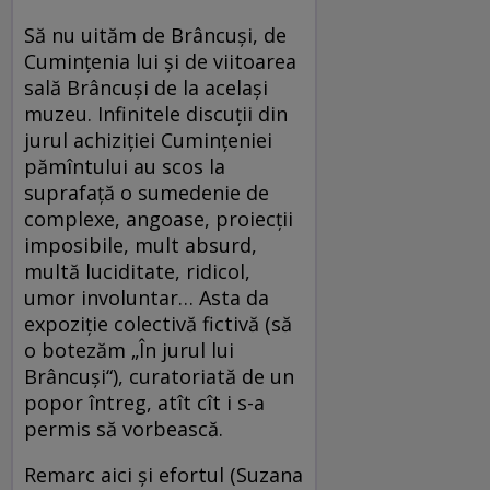
Să nu uităm de Brâncuşi, de
Cuminţenia lui şi de viitoarea
sală Brâncuşi de la acelaşi
muzeu. Infinitele discuţii din
jurul achiziţiei Cuminţeniei
pămîntului au scos la
suprafaţă o sumedenie de
complexe, angoase, proiecţii
imposibile, mult absurd,
multă luciditate, ridicol,
umor involuntar… Asta da
expoziţie colectivă fictivă (să
o botezăm „În jurul lui
Brâncuşi“), curatoriată de un
popor întreg, atît cît i s-a
permis să vorbească.
Remarc aici şi efortul (Suzana