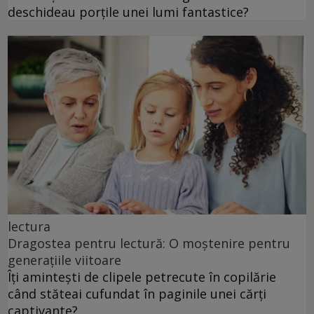
deschideau porțile unei lumi fantastice?
lectura
Dragostea pentru lectură: O moștenire pentru
generațiile viitoare
Îți amintești de clipele petrecute în copilărie
când stăteai cufundat în paginile unei cărți
captivante?