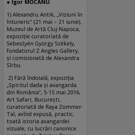
● Igor MOCANU
1) Alexandru Antik, „Viziuni în
întuneric“ (21 mai – 21 iunie),
Muzeul de Artă Cluj-Napoca,
expoziție curatoriată de
Sebestyén György Székely,
fondatorul Z Angles Gallery,
și comisionată de Alexandra
Sîrbu.
2) Fără îndoială, expoziția
„Spiritul dada și avangarda
din România“, 5-15 mai 2016,
Art Safari, București,
curatoriată de Raya Zommer-
Tal, avînd expusă, practic,
toată istoria avangardei
vizuale, cu lucrări canonice