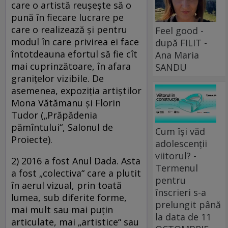
care o artistă reuşeşte să o
pună în fiecare lucrare pe
care o realizează şi pentru
Feel good -
modul în care privirea ei face
după FILIT -
întotdeauna efortul să fie cît
Ana Maria
mai cuprinzătoare, în afara
SANDU
graniţelor vizibile. De
asemenea, expoziţia artiştilor
Mona Vătămanu şi Florin
Tudor („Prăpădenia
pămîntului“, Salonul de
Cum își văd
Proiecte).
adolescenții
viitorul? -
2) 2016 a fost Anul Dada. Asta
Termenul
a fost „colectiva“ care a plutit
pentru
în aerul vizual, prin toată
înscrieri s-a
lumea, sub diferite forme,
prelungit până
mai mult sau mai puţin
la data de 11
articulate, mai „artistice“ sau