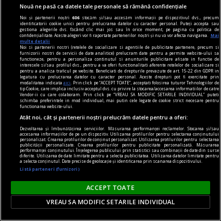
Nouă ne pasă ca datele tale personale să rămână confidențiale
One World Romania – Focus Ucraina: proiecție
Noi și partenerii noștri
606
stocăm și/sau accesăm informații pe dispozitivul dvs., precum
identificatorii cookie unici pentru prelucrarea datelor cu caracter personal. Puteți accepta sau
„Photophobia”
gestiona alegerile dvs. făcând clic mai jos sau în orice moment, pe pagina cu politica de
confidențialitate. Aceste alegeri vor fi raportate partenerilor noștri și nu vă vor afecta navigarea.
Mai
„Photophobia” marchează doi ani de la începerea
multe detalii
Noi si partenerii nostri (retelele de socializare si agentiile de publicitate partenere, precum si
războiului în Ucraina și va avea loc pe 24
furnizorii nostri de servicii de date analitice) prelucram date pentru a permite website-ului sa
functioneze, pentru a personaliza continutul si anunturile publicitare afisate in functie de
februarie la Cinema Elvire Popesco.
interesele si/sau profilul dvs., pentru a va oferi functionalitati aferente retelelor de socializare si
pentru a analiza traficul pe website. Beneficiati de drepturile prevazute de art. 15-22 din GDPR in
legatura cu prelucrarea datelor cu caracter personal. Aceste drepturi pot fi exercitate prin
modalitatea indicata
aici
. Prin click pe “ACCEPT TOATE”, acceptati folosirea tuturor Tehnologiilor de
tip Cookie, care implica inclusiv acceptul dvs. cu privire la stocarea/accesarea informatiilor de catre
Vendor-ii cu care colaboram. Prin click pe “VREAU SA MODIFIC SETARILE INDIVIDUAL” puteti
schimba preferintele in mod individual, mai putin cele legate de cookie strict necesare pentru
functionarea website-ului.
Atât noi, cât și partenerii noștri prelucrăm datele pentru a oferi:
Dezvoltarea și îmbunătățirea serviciilor. Măsurarea performanței reclamelor. Stocarea și/sau
accesarea informațiilor de pe un dispozitiv. Utilizarea profilurilor pentru selectarea conținutului
personalizat. Crearea profilurilor de conținut personalizat. Utilizarea profilurilor pentru selectarea
publicității personalizate. Crearea profilurilor pentru publicitate personalizată. Măsurarea
performanței conținutului. Înțelegerea publicului prin statistici sau combinații de date din surse
diferite. Utilizarea de date limitate pentru a selecta publicitatea. Utilizarea datelor limitate pentru
a selecta conținutul. Date precise de geolocație și identificarea prin scanarea dispozitivului.
Listă parteneri (furnizori)
ACCEPT TOATE
VREAU SA MODIFIC SETARILE INDIVIDUAL
(avan)premieră editorială