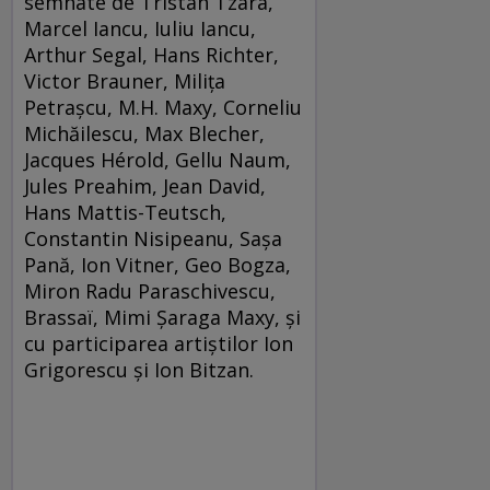
semnate de Tristan Tzara,
Marcel Iancu, Iuliu Iancu,
Arthur Segal, Hans Richter,
Victor Brauner, Milița
Petrașcu, M.H. Maxy, Corneliu
Michăilescu, Max Blecher,
Jacques Hérold, Gellu Naum,
Jules Preahim, Jean David,
Hans Mattis-Teutsch,
Constantin Nisipeanu, Sașa
Pană, Ion Vitner, Geo Bogza,
Miron Radu Paraschivescu,
Brassaï, Mimi Șaraga Maxy, și
cu participarea artiștilor Ion
Grigorescu și Ion Bitzan.