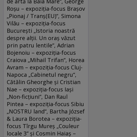
de artă la Baia Mare“, George
Roșu – expoziția-focus Brașov
„Pionaj / Tranș(EU)“, Simona
Vilău – expoziția-focus
București „Istoria noastră
despre alții. Un oraș văzut
prin patru lentile“, Adrian
Bojenoiu – expoziția-focus
Craiova „Mihail Trifan“, Horea
Avram – expoziția-focus Cluj-
Napoca „Cabinetul negru“,
Cătălin Gheorghe și Cristian
Nae – expoziția-focus Iași
„Non-ficțiuni“, Dan Raul
Pintea – expoziția-focus Sibiu
„NOSTRU land“, Bartha József
& Laura Borotea – expoziția-
focus Tîrgu Mureș „Couleur
locale 3“ și Cosmin Haiaș –