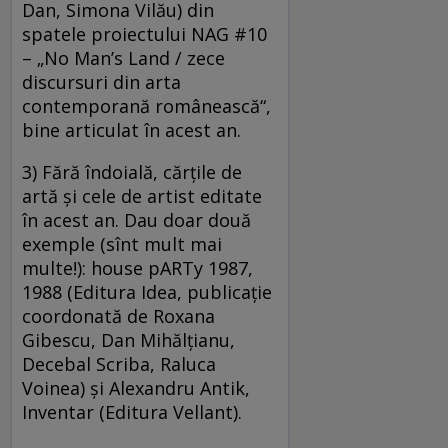
Dan, Simona Vilău) din
spatele proiectului NAG #10
– „No Man’s Land / zece
discursuri din arta
contemporană românească“,
bine articulat în acest an.
3) Fără îndoială, cărţile de
artă şi cele de artist editate
în acest an. Dau doar două
exemple (sînt mult mai
multe!): house pARTy 1987,
1988 (Editura Idea, publicaţie
coordonată de Roxana
Gibescu, Dan Mihălţianu,
Decebal Scriba, Raluca
Voinea) şi Alexandru Antik,
Inventar (Editura Vellant).