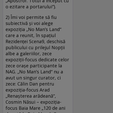
„Apostrof. Totul a început cu
o ezitare a portarului“).
2) Îmi voi permite să fiu
subiectivă și voi alege
expoziția „No Man’s Land“
care a reunit, în spațiul
Rezidenței Scena9, deschisă
publicului cu prilejul Nopții
albe a galeriilor, zece
expoziții-focus dedicate celor
zece orașe participante la
NAG. „No Man’s Land“ nu a
avut un singur curator, ci
zece: Călin Dan pentru
expoziția-focus Arad
„Renașterea arădeană“,
Cosmin Năsui – expoziția-
focus Baia Mare „120 de ani