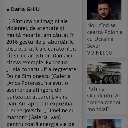
● Daria GHIU
1) Bîntuită de imagini ale
Noi, cînd se
violenţei, de atentate şi
ceartă Polonia
multă moarte, am căutat în
cu Ucraina
2016 gesturile şi abordările
Sever
discrete, atît ale curatorilor,
VOINESCU
cît şi ale artiştilor. Dau aici
cîteva exemple. Expoziţia
„Linia copacului“ a regretatei
Doina Simionescu (Galeria
„Anca Poteraşu“) a avut o
Putin și
asemenea atingere din
Occidentul Al
partea curatoarei Liviana
treilea război
Dan. Am apreciat expoziţia
mondial?
Liei Perjovschi, „Timeline cu
martori“ (Galeria Ivan),
pentru toată energia vie pe