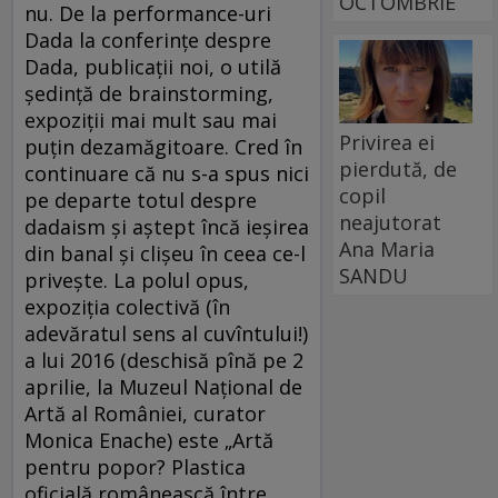
OCTOMBRIE
nu. De la performance-uri
Dada la conferinţe despre
Dada, publicaţii noi, o utilă
şedinţă de brainstorming,
expoziţii mai mult sau mai
Privirea ei
puţin dezamăgitoare. Cred în
pierdută, de
continuare că nu s-a spus nici
copil
pe departe totul despre
neajutorat
dadaism şi aştept încă ieşirea
Ana Maria
din banal şi clişeu în ceea ce-l
SANDU
priveşte. La polul opus,
expoziţia colectivă (în
adevăratul sens al cuvîntului!)
a lui 2016 (deschisă pînă pe 2
aprilie, la Muzeul Naţional de
Artă al României, curator
Monica Enache) este „Artă
pentru popor? Plastica
oficială românească între