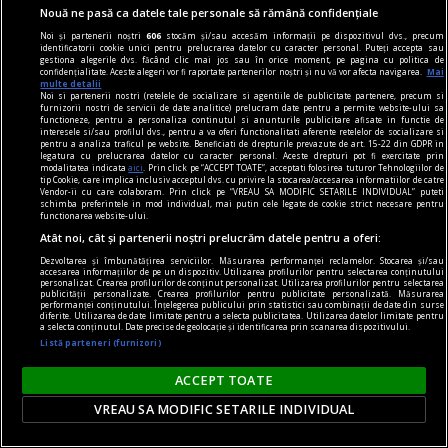
Nouă ne pasă ca datele tale personale să rămână confidențiale
Noi și partenerii noștri
606
stocăm și/sau accesăm informații pe dispozitivul dvs., precum
identificatorii cookie unici pentru prelucrarea datelor cu caracter personal. Puteți accepta sau
(avan)premieră editorială
gestiona alegerile dvs. făcând clic mai jos sau în orice moment, pe pagina cu politica de
confidențialitate. Aceste alegeri vor fi raportate partenerilor noștri și nu vă vor afecta navigarea.
Mai
O bombă atomică invizibilă
multe detalii
Noi si partenerii nostri (retelele de socializare si agentiile de publicitate partenere, precum si
Ce ești tu dispus(ă) să sacrifici pentru adevăr?
furnizorii nostri de servicii de date analitice) prelucram date pentru a permite website-ului sa
functioneze, pentru a personaliza continutul si anunturile publicitare afisate in functie de
interesele si/sau profilul dvs., pentru a va oferi functionalitati aferente retelelor de socializare si
pentru a analiza traficul pe website. Beneficiati de drepturile prevazute de art. 15-22 din GDPR in
legatura cu prelucrarea datelor cu caracter personal. Aceste drepturi pot fi exercitate prin
modalitatea indicata
aici
. Prin click pe “ACCEPT TOATE”, acceptati folosirea tuturor Tehnologiilor de
tip Cookie, care implica inclusiv acceptul dvs. cu privire la stocarea/accesarea informatiilor de catre
Vendor-ii cu care colaboram. Prin click pe “VREAU SA MODIFIC SETARILE INDIVIDUAL” puteti
schimba preferintele in mod individual, mai putin cele legate de cookie strict necesare pentru
functionarea website-ului.
Atât noi, cât și partenerii noștri prelucrăm datele pentru a oferi:
Dezvoltarea și îmbunătățirea serviciilor. Măsurarea performanței reclamelor. Stocarea și/sau
accesarea informațiilor de pe un dispozitiv. Utilizarea profilurilor pentru selectarea conținutului
personalizat. Crearea profilurilor de conținut personalizat. Utilizarea profilurilor pentru selectarea
publicității personalizate. Crearea profilurilor pentru publicitate personalizată. Măsurarea
performanței conținutului. Înțelegerea publicului prin statistici sau combinații de date din surse
diferite. Utilizarea de date limitate pentru a selecta publicitatea. Utilizarea datelor limitate pentru
a selecta conținutul. Date precise de geolocație și identificarea prin scanarea dispozitivului.
Listă parteneri (furnizori)
ACCEPT TOATE
dilemtatograf
VREAU SA MODIFIC SETARILE INDIVIDUAL
Spectacol culinar