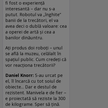
fi fost o experienţă
interesantă – dar nu s-a
putut. Robotul va „înghite“
banii de la trecători, el va
avea deci o dublă valoare: cea
a operei de artă şi cea a
banilor dinăuntru.
Aţi produs doi roboţi – unul
se află la muzeu, celălalt în
spaţiul public. Cum credeţi că
vor reacţiona trecătorii?
Daniel Knorr:
S-au urcat pe
el, îl încarcă cu tot soiul de
obiecte... Dar e destul de
rezistent. Manivela e de fier –
e proiectată să reziste la 300
de kilograme. Sper să ţină.