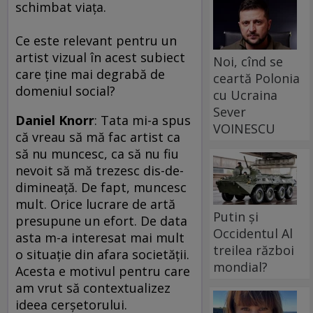
schimbat viaţa.
Ce este relevant pentru un
artist vizual în acest subiect
Noi, cînd se
care ţine mai degrabă de
ceartă Polonia
domeniul social?
cu Ucraina
Sever
Daniel Knorr
: Tata mi-a spus
VOINESCU
că vreau să mă fac artist ca
să nu muncesc, ca să nu fiu
nevoit să mă trezesc dis-de-
dimineaţă. De fapt, muncesc
mult. Orice lucrare de artă
Putin și
presupune un efort. De data
Occidentul Al
asta m-a interesat mai mult
treilea război
o situaţie din afara societăţii.
mondial?
Acesta e motivul pentru care
am vrut să contextualizez
ideea cerşetorului.