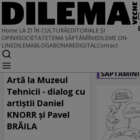
Home
LA ZI ÎN CULTURĂ
EDITORIALE ȘI
OPINII
SOCIETATE
TEMA SĂPTĂMÎNII
DILEME ON-
LINE
DILEMABLOG
ABONARE
DIGITAL
Contact
Home
CARICATU
La zi în cultură
SĂPTĂMÎNI
ARTE VIZUALE
Artă la Muzeul
Tehnicii - dialog cu
artiştii Daniel
KNORR şi Pavel
BRĂILA