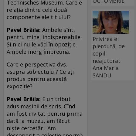
OCTOMBRIE
Technisches Museum. Care e
relaţia dintre cele două
componente ale titlului?
Pavel Brăila:
Ambele sînt,
pentru mine, indispensabile.
Privirea ei
Şi nici nu le văd în opoziţie.
pierdută, de
Ambele merg împreună.
copil
neajutorat
Care e perspectiva dvs.
Ana Maria
asupra subiectului? Ce aţi
SANDU
produs pentru această
expoziţie?
Pavel Brăila:
E un tribut
adus maşinii de scris. Cînd
am fost invitat pentru prima
dată la muzeu, am făcut
nişte cercetări. Am
descoperit o colecţie enormă