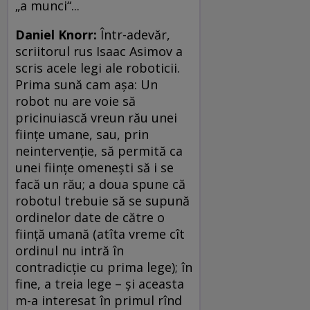
„a munci“...
Daniel Knorr:
Într-adevăr,
scriitorul rus Isaac Asimov a
scris acele legi ale roboticii.
Prima sună cam aşa: Un
robot nu are voie să
pricinuiască vreun rău unei
fiinţe umane, sau, prin
neintervenţie, să permită ca
unei fiinţe omeneşti să i se
facă un rău; a doua spune că
robotul trebuie să se supună
ordinelor date de către o
fiinţă umană (atîta vreme cît
ordinul nu intră în
contradicţie cu prima lege); în
fine, a treia lege – şi aceasta
m-a interesat în primul rînd