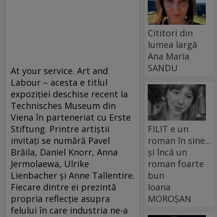
Cititori din
lumea largă
Ana Maria
SANDU
At your service. Art and
Labour – acesta e titlul
expoziţiei deschise recent la
Technisches Museum din
Viena în parteneriat cu Erste
FILIT e un
Stiftung. Printre artiştii
roman în sine...
invitaţi se numără Pavel
și încă un
Brăila, Daniel Knorr, Anna
roman foarte
Jermolaewa, Ulrike
bun
Lienbacher şi Anne Tallentire.
Ioana
Fiecare dintre ei prezintă
MOROȘAN
propria reflecţie asupra
felului în care industria ne-a