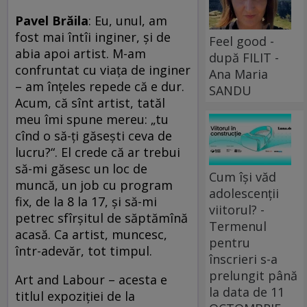
Pavel Brăila
: Eu, unul, am
fost mai întîi inginer, şi de
Feel good -
abia apoi artist. M-am
după FILIT -
confruntat cu viaţa de inginer
Ana Maria
– am înţeles repede că e dur.
SANDU
Acum, că sînt artist, tatăl
meu îmi spune mereu: „tu
cînd o să-ţi găseşti ceva de
lucru?“. El crede că ar trebui
să-mi găsesc un loc de
Cum își văd
muncă, un job cu program
adolescenții
fix, de la 8 la 17, şi să-mi
viitorul? -
petrec sfîrşitul de săptămînă
Termenul
acasă. Ca artist, muncesc,
pentru
într-adevăr, tot timpul.
înscrieri s-a
prelungit până
Art and Labour – acesta e
la data de 11
titlul expoziţiei de la