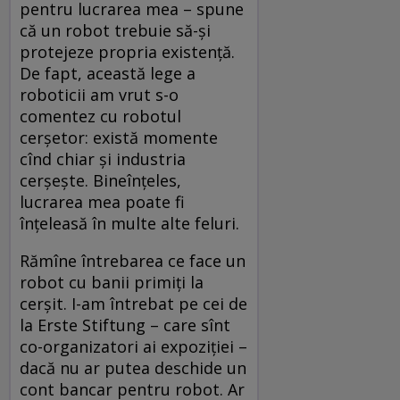
pentru lucrarea mea – spune
că un robot trebuie să-şi
protejeze propria existenţă.
De fapt, această lege a
roboticii am vrut s-o
comentez cu robotul
cerşetor: există momente
cînd chiar şi industria
cerşeşte. Bineînţeles,
lucrarea mea poate fi
înţeleasă în multe alte feluri.
Rămîne întrebarea ce face un
robot cu banii primiţi la
cerşit. I-am întrebat pe cei de
la Erste Stiftung – care sînt
co-organizatori ai expoziţiei –
dacă nu ar putea deschide un
cont bancar pentru robot. Ar