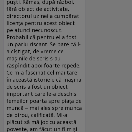
puşti. Rămas, după război,
fără obiect de activitate,
directorul uzinei a cumpărat
licenţa pentru acest obiect
pe atunci necunoscut.
Probabil că pentru el a fost
un pariu riscant. Se pare că l-
a cîştigat, de vreme ce
maşinile de scris s-au
răspîndit apoi foarte repede.
Ce m-a fascinat cel mai tare
în această istorie e că maşina
de scris a fost un obiect
important care le-a deschis
femeilor poarta spre piaţa de
muncă – mai ales spre munca
de birou, calificată. Mi-a
plăcut să mă joc cu această
poveste, am făcut un film şi