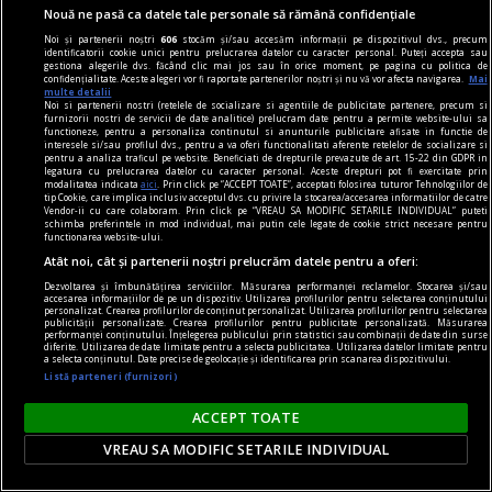
Nouă ne pasă ca datele tale personale să rămână confidențiale
Noi și partenerii noștri
606
stocăm și/sau accesăm informații pe dispozitivul dvs., precum
identificatorii cookie unici pentru prelucrarea datelor cu caracter personal. Puteți accepta sau
gestiona alegerile dvs. făcând clic mai jos sau în orice moment, pe pagina cu politica de
confidențialitate. Aceste alegeri vor fi raportate partenerilor noștri și nu vă vor afecta navigarea.
Mai
multe detalii
Noi si partenerii nostri (retelele de socializare si agentiile de publicitate partenere, precum si
dilemtatograf
furnizorii nostri de servicii de date analitice) prelucram date pentru a permite website-ului sa
functioneze, pentru a personaliza continutul si anunturile publicitare afisate in functie de
Spectacol culinar
interesele si/sau profilul dvs., pentru a va oferi functionalitati aferente retelelor de socializare si
pentru a analiza traficul pe website. Beneficiati de drepturile prevazute de art. 15-22 din GDPR in
Dincolo de ținuta posh, respectabilă și cam
legatura cu prelucrarea datelor cu caracter personal. Aceste drepturi pot fi exercitate prin
modalitatea indicata
aici
. Prin click pe “ACCEPT TOATE”, acceptati folosirea tuturor Tehnologiilor de
balonată, a filmului, care amenință să îl conducă
tip Cookie, care implica inclusiv acceptul dvs. cu privire la stocarea/accesarea informatiilor de catre
Vendor-ii cu care colaboram. Prin click pe “VREAU SA MODIFIC SETARILE INDIVIDUAL” puteti
într-o zonă pur decorativă, cineastul găsește aici
schimba preferintele in mod individual, mai putin cele legate de cookie strict necesare pentru
functionarea website-ului.
materia unei intime disperări.
Atât noi, cât și partenerii noștri prelucrăm datele pentru a oferi:
Victor MOROZOV
Dezvoltarea și îmbunătățirea serviciilor. Măsurarea performanței reclamelor. Stocarea și/sau
accesarea informațiilor de pe un dispozitiv. Utilizarea profilurilor pentru selectarea conținutului
personalizat. Crearea profilurilor de conținut personalizat. Utilizarea profilurilor pentru selectarea
publicității personalizate. Crearea profilurilor pentru publicitate personalizată. Măsurarea
performanței conținutului. Înțelegerea publicului prin statistici sau combinații de date din surse
diferite. Utilizarea de date limitate pentru a selecta publicitatea. Utilizarea datelor limitate pentru
a selecta conținutul. Date precise de geolocație și identificarea prin scanarea dispozitivului.
Listă parteneri (furnizori)
ACCEPT TOATE
VREAU SA MODIFIC SETARILE INDIVIDUAL