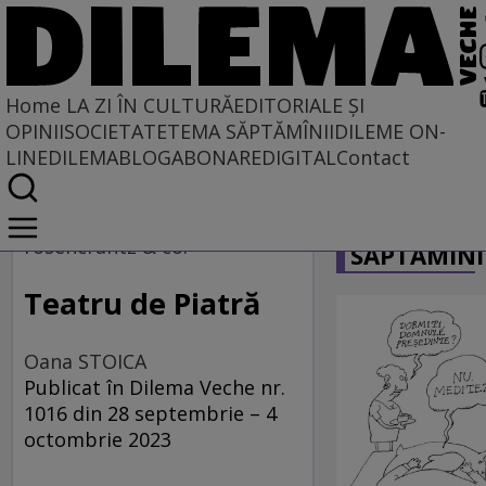
Home
LA ZI ÎN CULTURĂ
EDITORIALE ȘI
OPINII
SOCIETATE
TEMA SĂPTĂMÎNII
DILEME ON-
LINE
DILEMABLOG
ABONARE
DIGITAL
Contact
Home
CARICATU
La zi în cultură
rosencrantz & co.
SĂPTĂMÎNI
ARTE PERFORMATIVE
Teatru de Piatră
Oana STOICA
Publicat în Dilema Veche nr.
1016 din 28 septembrie – 4
octombrie 2023