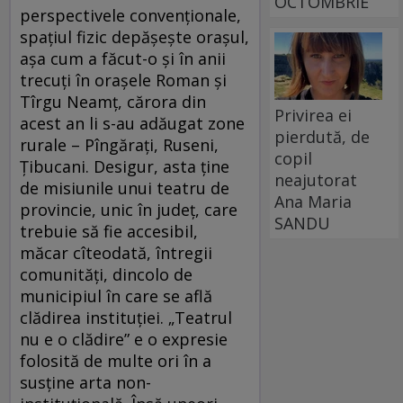
OCTOMBRIE
perspectivele convenționale,
spațiul fizic depășește orașul,
așa cum a făcut-o și în anii
trecuți în orașele Roman și
Tîrgu Neamț, cărora din
Privirea ei
acest an li s-au adăugat zone
pierdută, de
rurale – Pîngărați, Ruseni,
copil
Țibucani. Desigur, asta ține
neajutorat
de misiunile unui teatru de
Ana Maria
provincie, unic în județ, care
SANDU
trebuie să fie accesibil,
măcar cîteodată, întregii
comunități, dincolo de
municipiul în care se află
clădirea instituției. „Teatrul
nu e o clădire” e o expresie
folosită de multe ori în a
susține arta non-