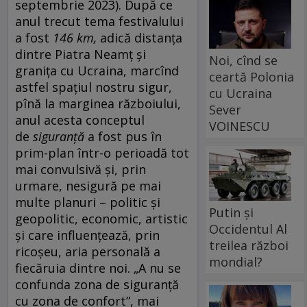
septembrie 2023). După ce
anul trecut tema festivalului
a fost
146 km
,
adică distanța
dintre Piatra Neamț și
Noi, cînd se
granița cu Ucraina, marcînd
ceartă Polonia
astfel spațiul nostru sigur,
cu Ucraina
pînă la marginea războiului,
Sever
anul acesta conceptul
VOINESCU
de
siguranță
a fost pus în
prim-plan într-o perioadă tot
mai convulsivă și, prin
urmare, nesigură pe mai
multe planuri – politic și
Putin și
geopolitic, economic, artistic
Occidentul Al
și care influențează, prin
treilea război
ricoșeu, aria personală a
mondial?
fiecăruia dintre noi. „A nu se
confunda zona de siguranță
cu zona de confort”, mai