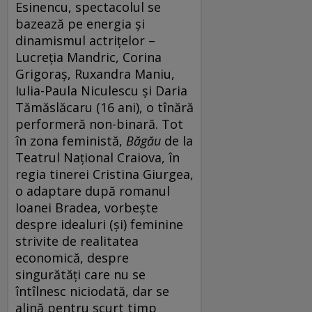
Esinencu, spectacolul se
bazează pe energia și
dinamismul actrițelor –
Lucreția Mandric, Corina
Grigoraș, Ruxandra Maniu,
Iulia-Paula Niculescu și Daria
Tămăslăcaru (16 ani), o tînără
performeră non-binară. Tot
în zona feministă,
Băgău
de la
Teatrul Național Craiova, în
regia tinerei Cristina Giurgea,
o adaptare după romanul
Ioanei Bradea, vorbește
despre idealuri (și) feminine
strivite de realitatea
economică, despre
singurătăți care nu se
întîlnesc niciodată, dar se
alină pentru scurt timp