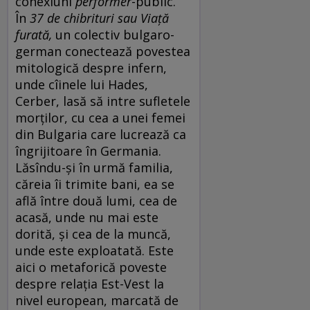
conexiuni
performer
-public.
În
37 de chibrituri sau Viață
furată
,
un colectiv bulgaro-
german conectează povestea
mitologică despre infern,
unde cîinele lui Hades,
Cerber, lasă să intre sufletele
morților, cu cea a unei femei
din Bulgaria care lucrează ca
îngrijitoare în Germania.
Lăsîndu-și în urmă familia,
căreia îi trimite bani, ea se
află între două lumi, cea de
acasă, unde nu mai este
dorită, și cea de la muncă,
unde este exploatată. Este
aici o metaforică poveste
despre relația Est-Vest la
nivel european, marcată de