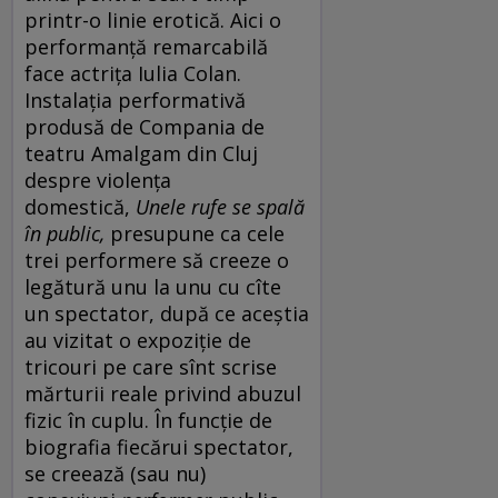
printr-o linie erotică. Aici o
performanță remarcabilă
face actrița Iulia Colan.
Instalația performativă
produsă de Compania de
teatru Amalgam din Cluj
despre violența
domestică,
Unele rufe se spală
în public
,
presupune ca cele
trei performere să creeze o
legătură unu la unu cu cîte
un spectator, după ce aceștia
au vizitat o expoziție de
tricouri pe care sînt scrise
mărturii reale privind abuzul
fizic în cuplu. În funcție de
biografia fiecărui spectator,
se creează (sau nu)