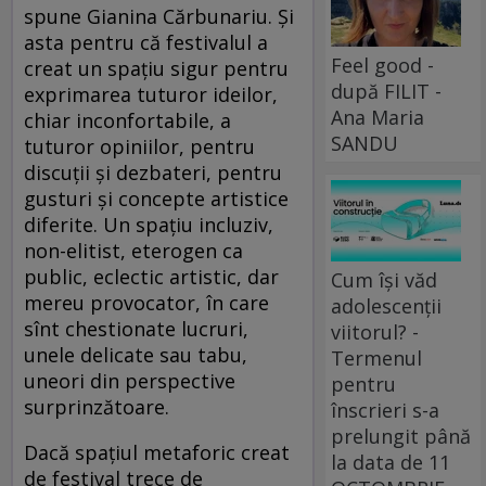
spune Gianina Cărbunariu. Și
asta pentru că festivalul a
Feel good -
creat un spațiu sigur pentru
după FILIT -
exprimarea tuturor ideilor,
Ana Maria
chiar inconfortabile, a
SANDU
tuturor opiniilor, pentru
discuții și dezbateri, pentru
gusturi și concepte artistice
diferite. Un spațiu incluziv,
non-elitist, eterogen ca
public, eclectic artistic, dar
Cum își văd
mereu provocator, în care
adolescenții
sînt chestionate lucruri,
viitorul? -
unele delicate sau tabu,
Termenul
uneori din perspective
pentru
surprinzătoare.
înscrieri s-a
prelungit până
Dacă spațiul metaforic creat
la data de 11
de festival trece de