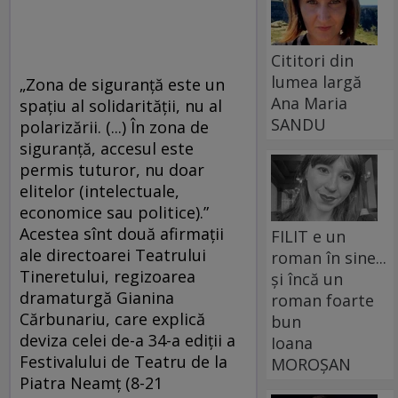
Cititori din
lumea largă
„Zona de siguranță este un
Ana Maria
spațiu al solidarității, nu al
SANDU
polarizării. (...) În zona de
siguranță, accesul este
permis tuturor, nu doar
elitelor (intelectuale,
economice sau politice).”
Acestea sînt două afirmații
FILIT e un
ale directoarei Teatrului
roman în sine...
Tineretului, regizoarea
și încă un
dramaturgă Gianina
roman foarte
Cărbunariu, care explică
bun
deviza celei de-a 34-a ediții a
Ioana
Festivalului de Teatru de la
MOROȘAN
Piatra Neamț (8-21