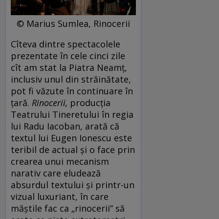
© Marius Sumlea, Rinocerii
Cîteva dintre spectacolele
prezentate în cele cinci zile
cît am stat la Piatra Neamț,
inclusiv unul din străinătate,
pot fi văzute în continuare în
țară.
Rinocerii
,
producția
Teatrului Tineretului în regia
lui Radu Iacoban, arată că
textul lui Eugen Ionescu este
teribil de actual și o face prin
crearea unui mecanism
narativ care eludează
absurdul textului și printr-un
vizual luxuriant, în care
măștile fac ca „rinocerii” să