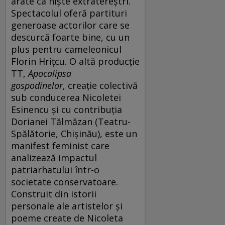
arate ca niște extratereștri.
Spectacolul oferă partituri
generoase actorilor care se
descurcă foarte bine, cu un
plus pentru cameleonicul
Florin Hrițcu. O altă producție
TT,
Apocalipsa
gospodinelor
, creație colectivă
sub conducerea Nicoletei
Esinencu și cu contribuția
Dorianei Tălmăzan (Teatru-
Spălătorie, Chișinău), este un
manifest feminist care
analizează impactul
patriarhatului într-o
societate conservatoare.
Construit din istorii
personale ale artistelor și
poeme create de Nicoleta