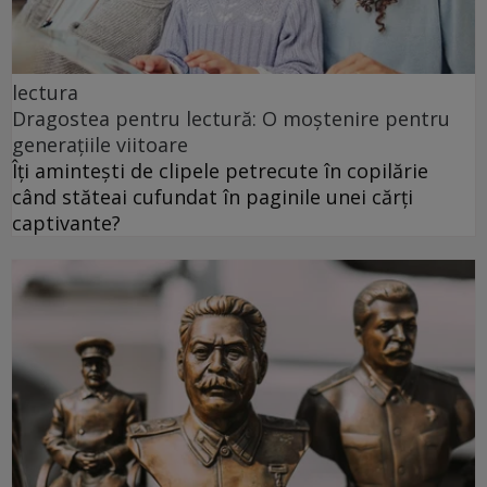
lectura
Dragostea pentru lectură: O moștenire pentru
generațiile viitoare
Îți amintești de clipele petrecute în copilărie
când stăteai cufundat în paginile unei cărți
captivante?