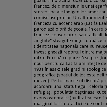
goală, „îmbrăcată“ doar cu o coroană
francez, de dimensiunile unei eşarf
stereotipe ale indigenilor americani
comise asupra lor. Un alt moment se
franceză cu accent arab (Latifa Laâ
parodiază o oră de şcoală, în care p
francezi conservatori sau radicali 
„înghite“ steagul Franţei, după ce a 
(identitatea naţională care nu reuş
investighează raportul dintre major
într-o Europă ce pare să se poziţion
nou“ pentru că Latifa aminteşte de c
1931 în aşa-zisele grădini zoologice
geografice (spaţiul de joc este deli
muzeu). Performance-ul discută pred
acordării unui statut egal „celorlalţ
refugiaţi, populaţia băştinaşă, cucer
expus ostentativ (nuditatea este fro
marginalilor cu practicile de contro