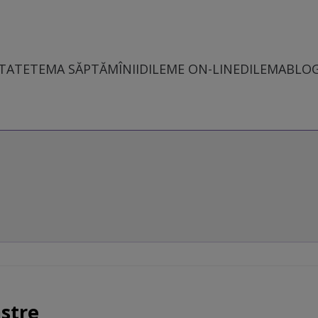
TATE
TEMA SĂPTĂMÎNII
DILEME ON-LINE
DILEMABLO
astre