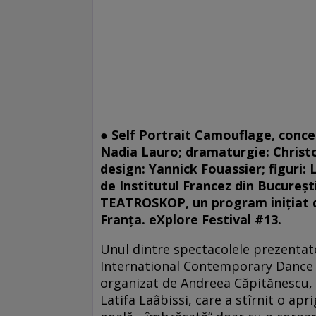
● Self Portrait Camouflage, concep
Nadia Lauro; dramaturgie: Christo
design: Yannick Fouassier; figuri:
de Institutul Francez din București
TEATROSKOP, un program inițiat de
Franța. eXplore Festival #13.
Unul dintre spectacolele prezentate
International Contemporary Dance 
organizat de Andreea Căpitănescu, 
Latifa Laâbissi, care a stîrnit o ap