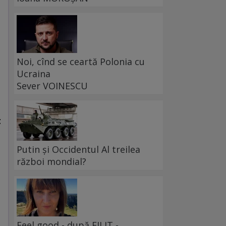
Noi, cînd se ceartă Polonia cu
Ucraina
Sever VOINESCU
t
Putin și Occidentul Al treilea
război mondial?
Feel good - după FILIT -