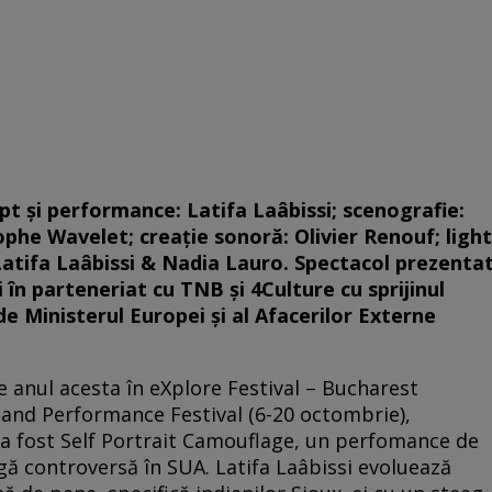
t și performance: Latifa Laâbissi; scenografie:
phe Wavelet; creație sonoră: Olivier Renouf; light
 Latifa Laâbissi & Nadia Lauro. Spectacol prezenta
 în parteneriat cu TNB și 4Culture cu sprijinul
 Ministerul Europei și al Afacerilor Externe
 anul acesta în eXplore Festival – Bucharest
and Performance Festival (6-20 octombrie),
a fost Self Portrait Camouflage, un perfomance de
rigă controversă în SUA. Latifa Laâbissi evoluează