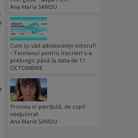
Ana Maria SANDU
r
n
Cum își văd adolescenții viitorul?
- Termenul pentru înscrieri s-a
prelungit până la data de 11
OCTOMBRIE
e
Privirea ei pierdută, de copil
neajutorat
Ana Maria SANDU