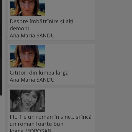
Despre îmbătrînire și alți
demoni
Ana Maria SANDU
Cititori din lumea largă
Ana Maria SANDU
FILIT e un roman în sine... și încă
un roman foarte bun
Ioana MOROȘAN