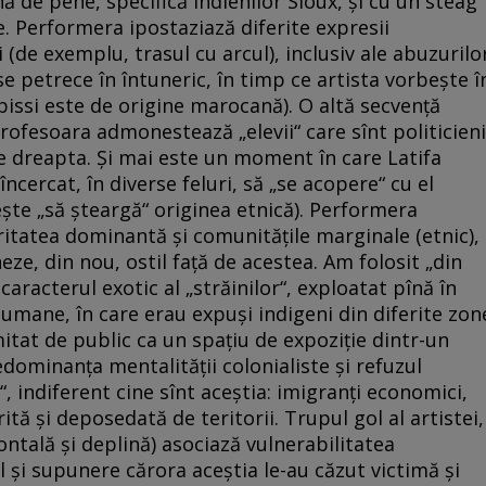
 de pene, specifică indienilor Sioux, şi cu un steag
e. Performera ipostaziază diferite expresii
 (de exemplu, trasul cu arcul), inclusiv ale abuzurilo
 petrece în întuneric, în timp ce artista vorbeşte î
bissi este de origine marocană). O altă secvenţă
rofesoara admonestează „elevii“ care sînt politicieni
de dreapta. Şi mai este un moment în care Latifa
încercat, în diverse feluri, să „se acopere“ cu el
eşte „să şteargă“ originea etnică). Performera
itatea dominantă şi comunităţile marginale (etnic),
eze, din nou, ostil faţă de acestea. Am folosit „din
aracterul exotic al „străinilor“, exploatat pînă în
 umane, în care erau expuşi indigeni din diferite zon
mitat de public ca un spaţiu de expoziţie dintr-un
ominanţa mentalităţii colonialiste şi refuzul
i“, indiferent cine sînt aceştia: imigranţi economici,
ită şi deposedată de teritorii. Trupul gol al artistei,
ntală şi deplină) asociază vulnerabilitatea
l şi supunere cărora aceştia le-au căzut victimă şi