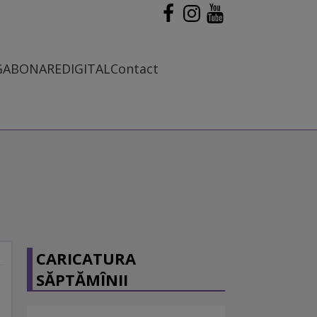
G
ABONARE
DIGITAL
Contact
CARICATURA
SĂPTĂMÎNII