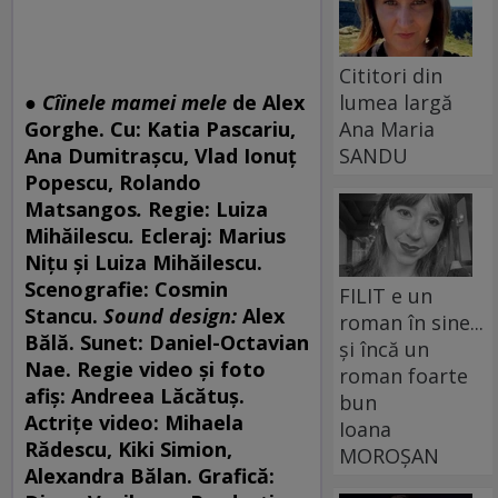
Cititori din
●
Cîinele mamei mele
de Alex
lumea largă
Gorghe. Cu: Katia Pascariu,
Ana Maria
Ana Dumitrașcu, Vlad Ionuț
SANDU
Popescu, Rolando
Matsangos
.
Regie: Luiza
Mihăilescu
.
Ecleraj: Marius
Nițu și Luiza Mihăilescu.
Scenografie: Cosmin
FILIT e un
Stancu.
Sound design:
Alex
roman în sine...
Bălă. Sunet: Daniel-Octavian
și încă un
Nae. Regie video și foto
roman foarte
afiș: Andreea Lăcătuș.
bun
Actrițe video: Mihaela
Ioana
Rădescu, Kiki Simion,
MOROȘAN
Alexandra Bălan. Grafică: