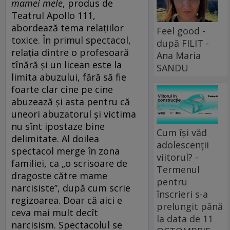
mamei mele
, produs de
Teatrul Apollo 111,
abordează tema relațiilor
Feel good -
toxice. În primul spectacol,
după FILIT -
relația dintre o profesoară
Ana Maria
tînără și un licean este la
SANDU
limita abuzului, fără să fie
foarte clar cine pe cine
abuzează și asta pentru că
uneori abuzatorul și victima
nu sînt ipostaze bine
Cum își văd
delimitate. Al doilea
adolescenții
spectacol merge în zona
viitorul? -
familiei, ca „o scrisoare de
Termenul
dragoste către mame
pentru
narcisiste”, după cum scrie
înscrieri s-a
regizoarea. Doar că aici e
prelungit până
ceva mai mult decît
la data de 11
narcisism. Spectacolul se