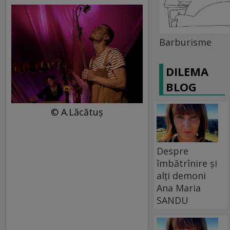
Barburisme
DILEMA
BLOG
© A.Lăcătuș
Despre
îmbătrînire și
alți demoni
Ana Maria
SANDU