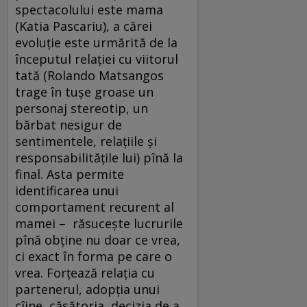
spectacolului este mama
(Katia Pascariu), a cărei
evoluție este urmărită de la
începutul relației cu viitorul
tată (Rolando Matsangos
trage în tușe groase un
personaj stereotip, un
bărbat nesigur de
sentimentele, relațiile și
responsabilitățile lui) pînă la
final. Asta permite
identificarea unui
comportament recurent al
mamei – răsucește lucrurile
pînă obține nu doar ce vrea,
ci exact în forma pe care o
vrea. Forțează relația cu
partenerul, adopția unui
cîine, căsătoria, decizia de a