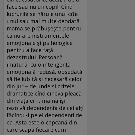
face sau nu un copil. Cînd
lucrurile se năruie unul cîte
unul sau mai multe deodată,
mama se prăbușește pentru
că nu are instrumentele
emoționale și psihologice
pentru a face față
dezastrului. Persoană
imatură, cu o inteligență
emoțională redusă, obsedată
să fie iubită și necesară celor
din jur – de unde și crizele
dramatice cînd cineva pleacă
din viața ei –, mama își
rezolvă dependența de ceilalți
făcîndu-i pe ei dependenți de
ea. Asta este o capcană din
care scapă fiecare cum