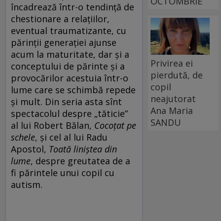
OCTOMBRIE
încadrează într-o tendință de
chestionare a relațiilor,
eventual traumatizante, cu
părinții generației ajunse
acum la maturitate, dar și a
Privirea ei
conceptului de părinte și a
pierdută, de
provocărilor acestuia într-o
copil
lume care se schimbă repede
neajutorat
și mult. Din seria asta sînt
Ana Maria
spectacolul despre „tăticie”
SANDU
al lui Robert Bălan,
Cocoțat pe
schele
, și cel al lui Radu
Apostol,
Toată liniștea din
lume
, despre greutatea de a
fi părintele unui copil cu
autism.