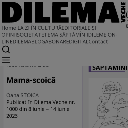
Home
LA ZI ÎN CULTURĂ
EDITORIALE ȘI
OPINII
SOCIETATE
TEMA SĂPTĂMÎNII
DILEME ON-
LINE
DILEMABLOG
ABONARE
DIGITAL
Contact
Home
CARICATU
La zi în cultură
rosencrantz & co.
SĂPTĂMÎNI
ARTE PERFORMATIVE
Mama-scoică
Oana STOICA
Publicat în Dilema Veche nr.
1000 din 8 iunie – 14 iunie
2023