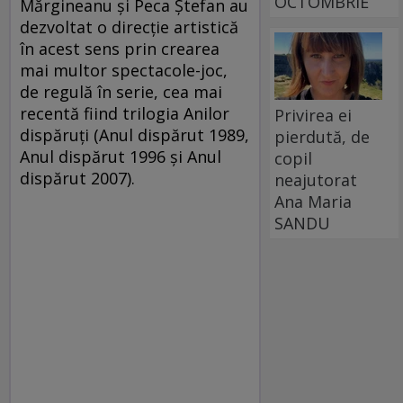
OCTOMBRIE
Mărgineanu şi Peca Ştefan au
dezvoltat o direcţie artistică
în acest sens prin crearea
mai multor spectacole-joc,
de regulă în serie, cea mai
recentă fiind trilogia Anilor
Privirea ei
dispăruţi (Anul dispărut 1989,
pierdută, de
Anul dispărut 1996 şi Anul
copil
dispărut 2007).
neajutorat
Ana Maria
SANDU