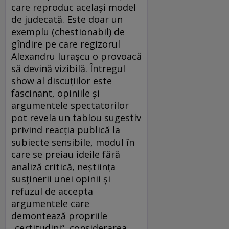
care reproduc acelaşi model
de judecată. Este doar un
exemplu (chestionabil) de
gîndire pe care regizorul
Alexandru Iuraşcu o provoacă
să devină vizibilă. Întregul
show al discuţiilor este
fascinant, opiniile şi
argumentele spectatorilor
pot revela un tablou sugestiv
privind reacţia publică la
subiecte sensibile, modul în
care se preiau ideile fără
analiză critică, neştiinţa
susţinerii unei opinii şi
refuzul de accepta
argumentele care
demontează propriile
„certitudini“, considerarea