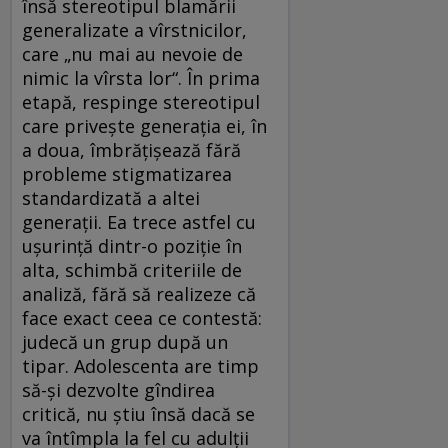
însă stereotipul blamării
generalizate a vîrstnicilor,
care „nu mai au nevoie de
nimic la vîrsta lor“. În prima
etapă, respinge stereotipul
care priveşte generaţia ei, în
a doua, îmbrăţişează fără
probleme stigmatizarea
standardizată a altei
generaţii. Ea trece astfel cu
uşurinţă dintr-o poziţie în
alta, schimbă criteriile de
analiză, fără să realizeze că
face exact ceea ce contestă:
judecă un grup după un
tipar. Adolescenta are timp
să-şi dezvolte gîndirea
critică, nu ştiu însă dacă se
va întîmpla la fel cu adulţii