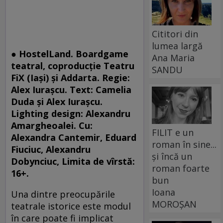
Cititori din
lumea largă
● HostelLand. Boardgame
Ana Maria
teatral, coproducție Teatru
SANDU
FiX (Iaşi) și Addarta. Regie:
Alex Iurașcu. Text: Camelia
Duda și Alex Iurașcu.
Lighting design: Alexandru
Amargheoalei. Cu:
FILIT e un
Alexandra Cantemir, Eduard
roman în sine...
Fiuciuc, Alexandru
și încă un
Dobynciuc, Limita de vîrstă:
roman foarte
16+.
bun
Ioana
Una dintre preocupările
MOROȘAN
teatrale istorice este modul
în care poate fi implicat