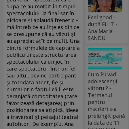
după ce au moţăit în timpul
spectacolului, la final sar în
Feel good -
picioare şi aplaudă frenetic –
după FILIT -
mă întreb ce au înţeles din ce
Ana Maria
se presupune că au văzut şi
SANDU
au apreciat atît de mult). Una
dintre formulele de captare a
publicului este structurarea
spectacolului ca un joc în
care spectatorul, într-un fel
Cum își văd
sau altul, devine participant
adolescenții
şi totodată atent, fie şi
viitorul? -
numai prin faptul că îi este
Termenul
deranjată comoditatea (care
pentru
favorizează detaşarea) prin
înscrieri s-a
poziţionarea sa atipică. Ideea
prelungit până
a traversat şi peisajul teatral
la data de 11
autohton. De exemplu, Ana