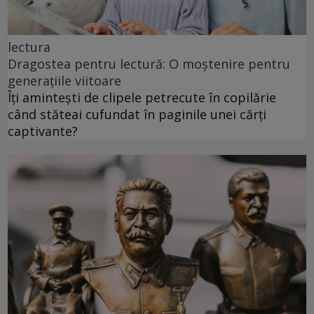
lectura
Dragostea pentru lectură: O moștenire pentru
generațiile viitoare
Îți amintești de clipele petrecute în copilărie
când stăteai cufundat în paginile unei cărți
captivante?