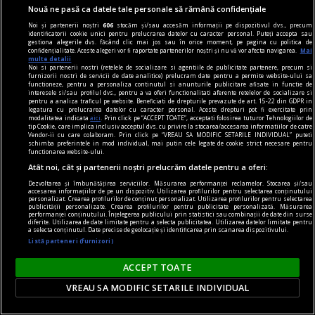
Nouă ne pasă ca datele tale personale să rămână confidențiale
Noi și partenerii noștri
606
stocăm și/sau accesăm informații pe dispozitivul dvs., precum
identificatorii cookie unici pentru prelucrarea datelor cu caracter personal. Puteți accepta sau
gestiona alegerile dvs. făcând clic mai jos sau în orice moment, pe pagina cu politica de
confidențialitate. Aceste alegeri vor fi raportate partenerilor noștri și nu vă vor afecta navigarea.
Mai
multe detalii
audio şi n-am cuvinte
Noi si partenerii nostri (retelele de socializare si agentiile de publicitate partenere, precum si
furnizorii nostri de servicii de date analitice) prelucram date pentru a permite website-ului sa
Liric & ludic
functioneze, pentru a personaliza continutul si anunturile publicitare afisate in functie de
interesele si/sau profilul dvs., pentru a va oferi functionalitati aferente retelelor de socializare si
Esența oscilează între melancolie și idealism
pentru a analiza traficul pe website. Beneficiati de drepturile prevazute de art. 15-22 din GDPR in
legatura cu prelucrarea datelor cu caracter personal. Aceste drepturi pot fi exercitate prin
romantic.
modalitatea indicata
aici
. Prin click pe “ACCEPT TOATE”, acceptati folosirea tuturor Tehnologiilor de
tip Cookie, care implica inclusiv acceptul dvs. cu privire la stocarea/accesarea informatiilor de catre
Aron BIRO
Vendor-ii cu care colaboram. Prin click pe “VREAU SA MODIFIC SETARILE INDIVIDUAL” puteti
schimba preferintele in mod individual, mai putin cele legate de cookie strict necesare pentru
functionarea website-ului.
Atât noi, cât și partenerii noștri prelucrăm datele pentru a oferi:
Dezvoltarea și îmbunătățirea serviciilor. Măsurarea performanței reclamelor. Stocarea și/sau
accesarea informațiilor de pe un dispozitiv. Utilizarea profilurilor pentru selectarea conținutului
personalizat. Crearea profilurilor de conținut personalizat. Utilizarea profilurilor pentru selectarea
publicității personalizate. Crearea profilurilor pentru publicitate personalizată. Măsurarea
performanței conținutului. Înțelegerea publicului prin statistici sau combinații de date din surse
diferite. Utilizarea de date limitate pentru a selecta publicitatea. Utilizarea datelor limitate pentru
a selecta conținutul. Date precise de geolocație și identificarea prin scanarea dispozitivului.
Listă parteneri (furnizori)
ACCEPT TOATE
VREAU SA MODIFIC SETARILE INDIVIDUAL