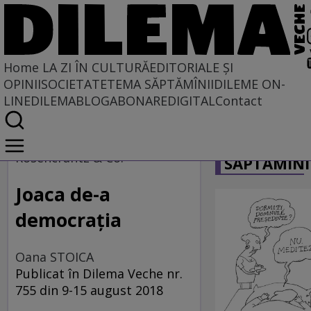
Home
LA ZI ÎN CULTURĂ
EDITORIALE ȘI
OPINII
SOCIETATE
TEMA SĂPTĂMÎNII
DILEME ON-
LINE
DILEMABLOG
ABONARE
DIGITAL
Contact
Home
CARICATU
La zi în cultură
Rosencrantz & Co.
SĂPTĂMÎNI
ARTE PERFORMATIVE
Joaca de-a
democraţia
Oana STOICA
Publicat în Dilema Veche nr.
755 din 9-15 august 2018