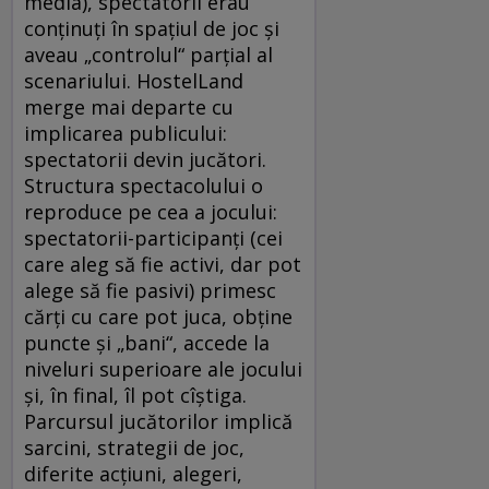
media), spectatorii erau
conţinuţi în spaţiul de joc şi
aveau „controlul“ parţial al
scenariului. HostelLand
merge mai departe cu
implicarea publicului:
spectatorii devin jucători.
Structura spectacolului o
reproduce pe cea a jocului:
spectatorii-participanţi (cei
care aleg să fie activi, dar pot
alege să fie pasivi) primesc
cărţi cu care pot juca, obţine
puncte şi „bani“, accede la
niveluri superioare ale jocului
şi, în final, îl pot cîştiga.
Parcursul jucătorilor implică
sarcini, strategii de joc,
diferite acţiuni, alegeri,