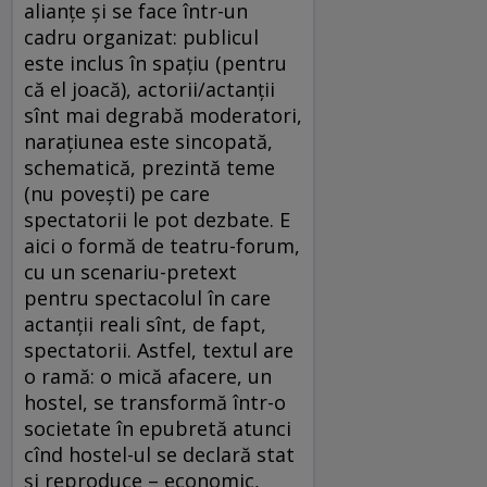
alianţe şi se face într-un
cadru organizat: publicul
este inclus în spaţiu (pentru
că el joacă), actorii/actanţii
sînt mai degrabă moderatori,
naraţiunea este sincopată,
schematică, prezintă teme
(nu poveşti) pe care
spectatorii le pot dezbate. E
aici o formă de teatru-forum,
cu un scenariu-pretext
pentru spectacolul în care
actanţii reali sînt, de fapt,
spectatorii. Astfel, textul are
o ramă: o mică afacere, un
hostel, se transformă într-o
societate în epubretă atunci
cînd hostel-ul se declară stat
şi reproduce – economic,