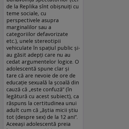
de la Replika sînt obişnuiţi cu
teme sociale, cu
perspectivele asupra
marginalilor sau a
categoriilor defavorizate
etc.), unele stereotipii
vehiculate în spaţiul public şi-
au găsit adepţi care nu au
cedat argumentelor logice. O
adolescentă spune clar şi
tare că are nevoie de ore de
educaţie sexuală la şcoală din
cauză că „este confuză“ (în
legătură cu acest subiect), ca
răspuns la certitudinea unui
adult cum că „ăştia micii ştiu
tot (despre sex) de la 12 ani“.
Aceeaşi adolescentă preia