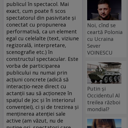
publicul în spectacol. Mai
exact, cum poate fi scos
spectatorul din pasivitate şi
conectat cu propunerea
Noi, cînd se
performativă, ca un element
ceartă Polonia
egal cu celelalte (text, viziune
cu Ucraina
regizorală, interpretare,
Sever
scenografie etc.) în
VOINESCU
constructul spectacular. Este
vorba de participarea
publicului nu numai prin
acţiuni concrete (adică să
interacţio-neze direct cu
Putin și
actanţii sau să acţioneze în
Occidentul Al
spaţiul de joc şi în interiorul
treilea război
convenţiei), ci şi de trezirea şi
mondial?
menţinerea atenţiei sale
active (am văzut, nu de
puţine ori, spectatori care,