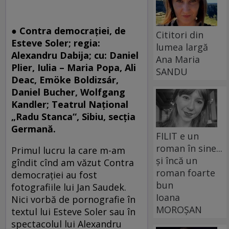
● Contra democraţiei, de
Cititori din
Esteve Soler; regia:
lumea largă
Alexandru Dabija; cu: Daniel
Ana Maria
Plier, Iulia – Maria Popa, Ali
SANDU
Deac, Emöke Boldizsár,
Daniel Bucher, Wolfgang
Kandler; Teatrul Naţional
„Radu Stanca“, Sibiu, secţia
Germană.
FILIT e un
roman în sine...
Primul lucru la care m-am
și încă un
gîndit cînd am văzut Contra
roman foarte
democraţiei au fost
bun
fotografiile lui Jan Saudek.
Ioana
Nici vorbă de pornografie în
MOROȘAN
textul lui Esteve Soler sau în
spectacolul lui Alexandru