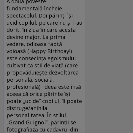
A doua poveste
fundamentală încheie
spectacolul. Doi părinţi îşi
ucid copilul, pe care nu şi l-au
dorit, în ziua în care acesta
devine major. La prima
vedere, odioasa faptă
voioasă (Happy Birthday!)
este consecinţa egoismului
cultivat ca stil de viaţă (care
propovăduieşte dezvoltarea
personală, socială,
profesională). Ideea este însă
aceea că orice părinte îşi
poate „ucide“ copilul, îi poate
distruge/anihila
personalitatea. În stilul
„Grand Guignol“, părinţii se
fotografiază cu cadavrul din