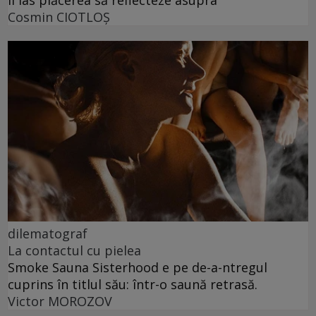
Îi las plăcerea să reflecteze asupra
Cosmin CIOTLOŞ
dilematograf
La contactul cu pielea
Smoke Sauna Sisterhood e pe de-a-ntregul
cuprins în titlul său: într-o saună retrasă.
Victor MOROZOV