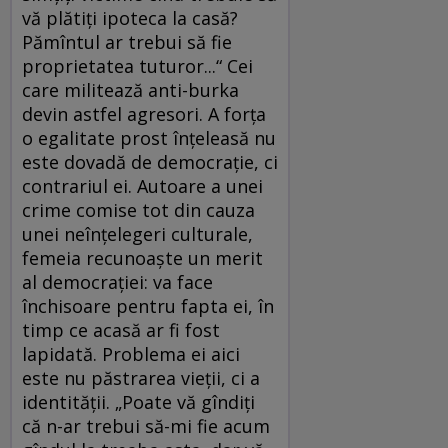
vă plătiţi ipoteca la casă?
Pămîntul ar trebui să fie
proprietatea tuturor...“ Cei
care militează anti-burka
devin astfel agresori. A forţa
o egalitate prost înţeleasă nu
este dovadă de democraţie, ci
contrariul ei. Autoare a unei
crime comise tot din cauza
unei neînţelegeri culturale,
femeia recunoaşte un merit
al democraţiei: va face
închisoare pentru fapta ei, în
timp ce acasă ar fi fost
lapidată. Problema ei aici
este nu păstrarea vieţii, ci a
identităţii. „Poate vă gîndiţi
că n-ar trebui să-mi fie acum