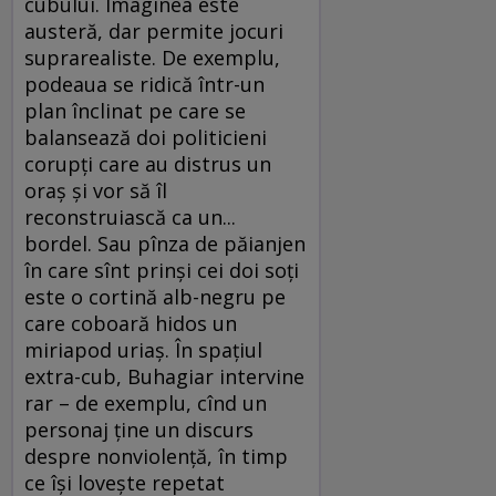
cubului. Imaginea este
austeră, dar permite jocuri
suprarealiste. De exemplu,
podeaua se ridică într-un
plan înclinat pe care se
balansează doi politicieni
corupţi care au distrus un
oraş şi vor să îl
reconstruiască ca un...
bordel. Sau pînza de păianjen
în care sînt prinşi cei doi soţi
este o cortină alb-negru pe
care coboară hidos un
miriapod uriaş. În spaţiul
extra-cub, Buhagiar intervine
rar – de exemplu, cînd un
personaj ţine un discurs
despre nonviolenţă, în timp
ce îşi loveşte repetat