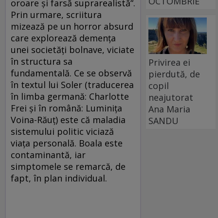
OCTOMBRIE
oroare şi farsă suprarealistă“.
Prin urmare, scriitura
mizează pe un horror absurd
care explorează demenţa
unei societăţi bolnave, viciate
în structura sa
Privirea ei
fundamentală. Ce se observă
pierdută, de
în textul lui Soler (traducerea
copil
în limba germană: Charlotte
neajutorat
Frei şi în română: Luminiţa
Ana Maria
Voina-Răuţ) este că maladia
SANDU
sistemului politic viciază
viaţa personală. Boala este
contaminantă, iar
simptomele se remarcă, de
fapt, în plan individual.