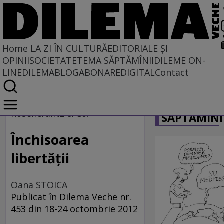
Home
LA ZI ÎN CULTURĂ
EDITORIALE ȘI
OPINII
SOCIETATE
TEMA SĂPTĂMÎNII
DILEME ON-
LINE
DILEMABLOG
ABONARE
DIGITAL
Contact
Home
CARICATU
La zi în cultură
Rosencrantz & Co.
SĂPTĂMÎNI
ARTE PERFORMATIVE
Închisoarea
libertăţii
Oana STOICA
Publicat în Dilema Veche nr.
453 din 18-24 octombrie 2012