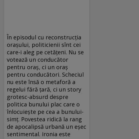
În episodul cu reconstrucţia
oraşului, politicienii sînt cei
care-i aleg pe cetăţeni. Nu se
votează un conducător
pentru oraş, ci un oraş
pentru conducători. Scheciul
nu este însă o metaforă a
regelui fără ţară, ci un story
grotesc-absurd despre
politica bunului plac care o
înlocuieşte pe cea a bunului-
simţ. Povestea ridică la rang
de apocalipsă urbană un eşec
sentimental. Ironia este