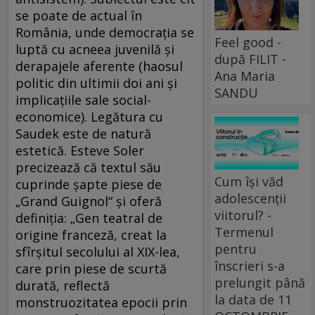
se poate de actual în
România, unde democraţia se
Feel good -
luptă cu acneea juvenilă şi
după FILIT -
derapajele aferente (haosul
Ana Maria
politic din ultimii doi ani şi
SANDU
implicaţiile sale social-
economice). Legătura cu
Saudek este de natură
estetică. Esteve Soler
precizează că textul său
Cum își văd
cuprinde şapte piese de
adolescenții
„Grand Guignol“ şi oferă
viitorul? -
definiţia: „Gen teatral de
Termenul
origine franceză, creat la
pentru
sfîrşitul secolului al XIX-lea,
înscrieri s-a
care prin piese de scurtă
prelungit până
durată, reflectă
la data de 11
monstruozitatea epocii prin