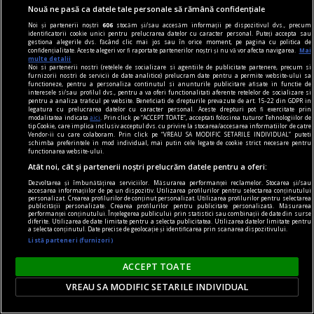
Nouă ne pasă ca datele tale personale să rămână confidențiale
Noi și partenerii noștri
606
stocăm și/sau accesăm informații pe dispozitivul dvs., precum
identificatorii cookie unici pentru prelucrarea datelor cu caracter personal. Puteți accepta sau
(avan)premieră editorială
gestiona alegerile dvs. făcând clic mai jos sau în orice moment, pe pagina cu politica de
confidențialitate. Aceste alegeri vor fi raportate partenerilor noștri și nu vă vor afecta navigarea.
Mai
O bombă atomică invizibilă
multe detalii
Noi si partenerii nostri (retelele de socializare si agentiile de publicitate partenere, precum si
Ce ești tu dispus(ă) să sacrifici pentru adevăr?
furnizorii nostri de servicii de date analitice) prelucram date pentru a permite website-ului sa
functioneze, pentru a personaliza continutul si anunturile publicitare afisate in functie de
interesele si/sau profilul dvs., pentru a va oferi functionalitati aferente retelelor de socializare si
pentru a analiza traficul pe website. Beneficiati de drepturile prevazute de art. 15-22 din GDPR in
legatura cu prelucrarea datelor cu caracter personal. Aceste drepturi pot fi exercitate prin
modalitatea indicata
aici
. Prin click pe “ACCEPT TOATE”, acceptati folosirea tuturor Tehnologiilor de
tip Cookie, care implica inclusiv acceptul dvs. cu privire la stocarea/accesarea informatiilor de catre
Vendor-ii cu care colaboram. Prin click pe “VREAU SA MODIFIC SETARILE INDIVIDUAL” puteti
schimba preferintele in mod individual, mai putin cele legate de cookie strict necesare pentru
functionarea website-ului.
Atât noi, cât și partenerii noștri prelucrăm datele pentru a oferi:
Dezvoltarea și îmbunătățirea serviciilor. Măsurarea performanței reclamelor. Stocarea și/sau
accesarea informațiilor de pe un dispozitiv. Utilizarea profilurilor pentru selectarea conținutului
personalizat. Crearea profilurilor de conținut personalizat. Utilizarea profilurilor pentru selectarea
publicității personalizate. Crearea profilurilor pentru publicitate personalizată. Măsurarea
performanței conținutului. Înțelegerea publicului prin statistici sau combinații de date din surse
diferite. Utilizarea de date limitate pentru a selecta publicitatea. Utilizarea datelor limitate pentru
a selecta conținutul. Date precise de geolocație și identificarea prin scanarea dispozitivului.
Listă parteneri (furnizori)
ACCEPT TOATE
VREAU SA MODIFIC SETARILE INDIVIDUAL
dilemtatograf
Spectacol culinar