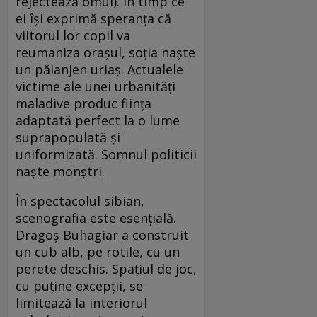
rejectează omul). În timp ce
ei îşi exprimă speranţa că
viitorul lor copil va
reumaniza oraşul, soţia naşte
un păianjen uriaş. Actualele
victime ale unei urbanităţi
maladive produc fiinţa
adaptată perfect la o lume
suprapopulată şi
uniformizată. Somnul politicii
naşte monştri.
În spectacolul sibian,
scenografia este esenţială.
Dragoş Buhagiar a construit
un cub alb, pe rotile, cu un
perete deschis. Spaţiul de joc,
cu puţine excepţii, se
limitează la interiorul