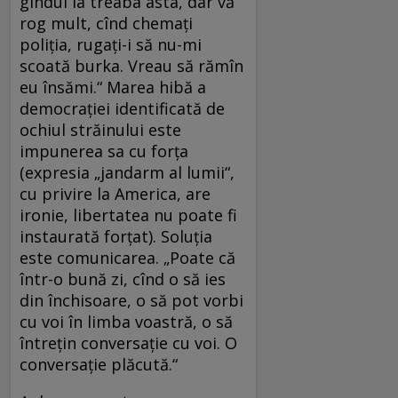
gîndul la treaba asta, dar vă
rog mult, cînd chemaţi
poliţia, rugaţi-i să nu-mi
scoată burka. Vreau să rămîn
eu însămi.“ Marea hibă a
democraţiei identificată de
ochiul străinului este
impunerea sa cu forţa
(expresia „jandarm al lumii“,
cu privire la America, are
ironie, libertatea nu poate fi
instaurată forţat). Soluţia
este comunicarea. „Poate că
într-o bună zi, cînd o să ies
din închisoare, o să pot vorbi
cu voi în limba voastră, o să
întreţin conversaţie cu voi. O
conversaţie plăcută.“