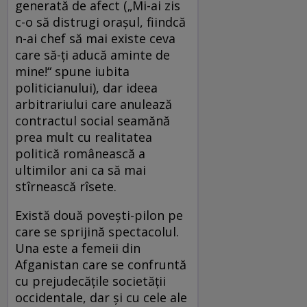
generată de afect („Mi-ai zis
c-o să distrugi oraşul, fiindcă
n-ai chef să mai existe ceva
care să-ţi aducă aminte de
mine!“ spune iubita
politicianului), dar ideea
arbitrariului care anulează
contractul social seamănă
prea mult cu realitatea
politică românească a
ultimilor ani ca să mai
stîrnească rîsete.
Există două poveşti-pilon pe
care se sprijină spectacolul.
Una este a femeii din
Afganistan care se confruntă
cu prejudecăţile societăţii
occidentale, dar şi cu cele ale