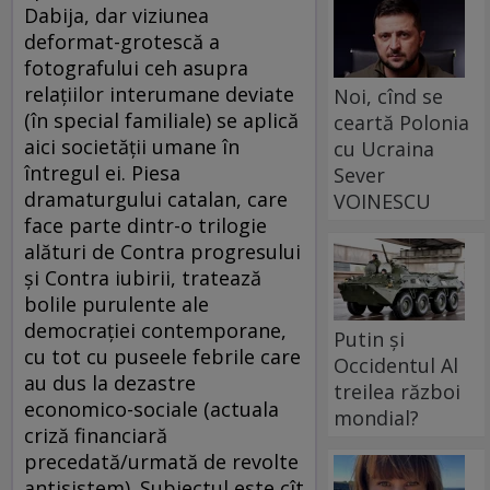
Dabija, dar viziunea
deformat-grotescă a
fotografului ceh asupra
relaţiilor interumane deviate
Noi, cînd se
(în special familiale) se aplică
ceartă Polonia
aici societăţii umane în
cu Ucraina
întregul ei. Piesa
Sever
dramaturgului catalan, care
VOINESCU
face parte dintr-o trilogie
alături de Contra progresului
şi Contra iubirii, tratează
bolile purulente ale
democraţiei contemporane,
Putin și
cu tot cu puseele febrile care
Occidentul Al
au dus la dezastre
treilea război
economico-sociale (actuala
mondial?
criză financiară
precedată/urmată de revolte
antisistem). Subiectul este cît