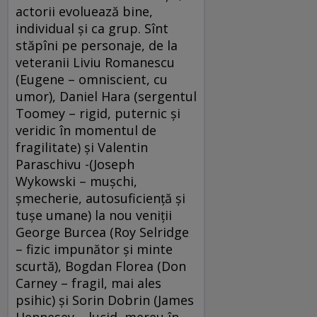
actorii evoluează bine,
individual şi ca grup. Sînt
stăpîni pe personaje, de la
veteranii Liviu Romanescu
(Eugene – omniscient, cu
umor), Daniel Hara (sergentul
Toomey – rigid, puternic şi
veridic în momentul de
fragilitate) şi Valentin
Paraschivu -(Joseph
Wykowski – muşchi,
şmecherie, autosuficienţă şi
tuşe umane) la nou veniţii
George Burcea (Roy Selridge
– fizic impunător şi minte
scurtă), Bogdan Florea (Don
Carney – fragil, mai ales
psihic) şi Sorin Dobrin (James