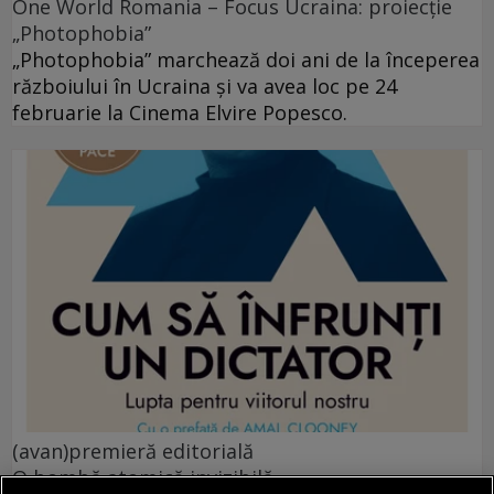
One World Romania – Focus Ucraina: proiecție
„Photophobia”
„Photophobia” marchează doi ani de la începerea
războiului în Ucraina și va avea loc pe 24
februarie la Cinema Elvire Popesco.
(avan)premieră editorială
O bombă atomică invizibilă