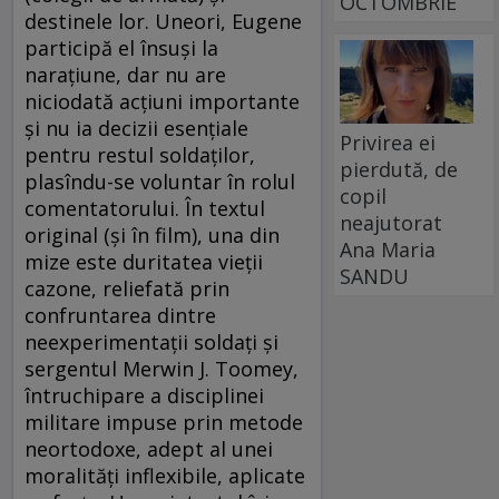
OCTOMBRIE
destinele lor. Uneori, Eugene
participă el însuşi la
naraţiune, dar nu are
niciodată acţiuni importante
şi nu ia decizii esenţiale
Privirea ei
pentru restul soldaţilor,
pierdută, de
plasîndu-se voluntar în rolul
copil
comentatorului. În textul
neajutorat
original (şi în film), una din
Ana Maria
mize este duritatea vieţii
SANDU
cazone, reliefată prin
confruntarea dintre
neexperimentaţii soldaţi şi
sergentul Merwin J. Toomey,
întruchipare a disciplinei
militare impuse prin metode
neortodoxe, adept al unei
moralităţi inflexibile, aplicate