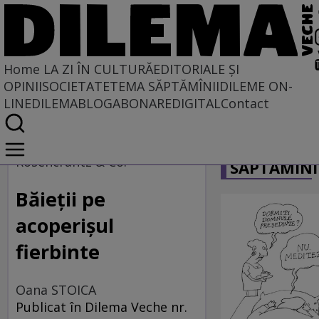
Home
LA ZI ÎN CULTURĂ
EDITORIALE ȘI
OPINII
SOCIETATE
TEMA SĂPTĂMÎNII
DILEME ON-
LINE
DILEMABLOG
ABONARE
DIGITAL
Contact
Home
CARICATU
La zi în cultură
Rosencrantz & Co.
SĂPTĂMÎNI
ARTE PERFORMATIVE
Băieţii pe
acoperişul
fierbinte
Oana STOICA
Publicat în Dilema Veche nr.