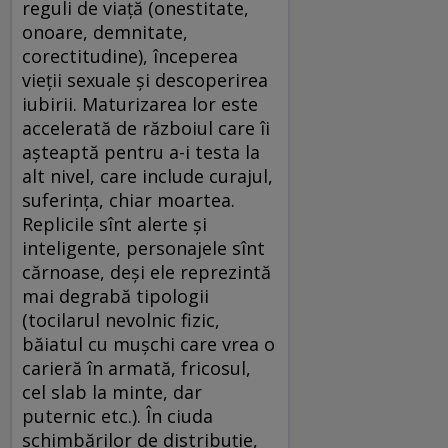
reguli de viaţă (onestitate,
onoare, demnitate,
corectitudine), începerea
vieţii sexuale şi descoperirea
iubirii. Maturizarea lor este
accelerată de războiul care îi
aşteaptă pentru a-i testa la
alt nivel, care include curajul,
suferinţa, chiar moartea.
Replicile sînt alerte şi
inteligente, personajele sînt
cărnoase, deşi ele reprezintă
mai degrabă tipologii
(tocilarul nevolnic fizic,
băiatul cu muşchi care vrea o
carieră în armată, fricosul,
cel slab la minte, dar
puternic etc.). În ciuda
schimbărilor de distribuţie,