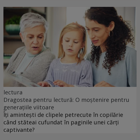
lectura
Dragostea pentru lectură: O moștenire pentru
generațiile viitoare
Îți amintești de clipele petrecute în copilărie
când stăteai cufundat în paginile unei cărți
captivante?