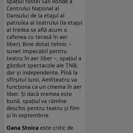
spaţiul fostei Săli Ronde a
Centrului Naţional al
Dansului de la etajul al
patrulea al teatrului (la etajul
al treilea se află acum o
cafenea cu terasă în aer
liber). Bine dotat tehnic –
sunet impecabil pentru
teatru în aer liber –, spaţiul a
găzduit spectacole ale TNB,
dar şi independente. Pînă la
sfîrşitul lunii, Amfiteatru va
funcţiona ca un cinema în aer
liber. Şi dacă vremea este
bună, spaţiul va rămîne
deschis pentru teatru şi film
şi în septembrie.
Oana Stoica
este critic de