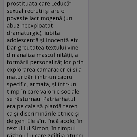
prostituata care „educă“
sexual recruţii şi are o
poveste lacrimogenă (un
abuz neexploatat
dramaturgic), iubita
adolescentă şi inocentă etc.
Dar greutatea textului vine
din analiza masculinităţii, a
formării personalităţilor prin
explorarea camaraderiei şi a
maturizării într-un cadru
specific, armata, şi într-un
timp în care valorile sociale
se răsturnau. Patriarhatul
era pe cale să piardă teren,
ca şi discriminările etnice şi
de gen. Ele sînt încă acolo, în
textul lui Simon, în timpul
războiului care zgîlţîia atunci