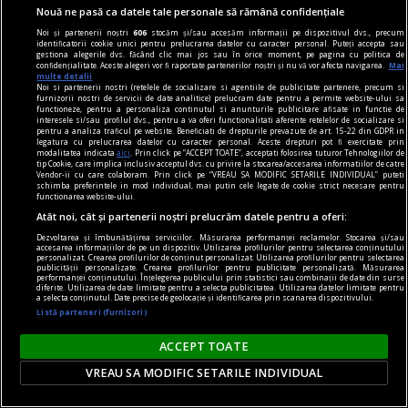
Ce ești tu dispus(ă) să sacrifici pentru adevăr?
Nouă ne pasă ca datele tale personale să rămână confidențiale
Noi și partenerii noștri
606
stocăm și/sau accesăm informații pe dispozitivul dvs., precum
identificatorii cookie unici pentru prelucrarea datelor cu caracter personal. Puteți accepta sau
gestiona alegerile dvs. făcând clic mai jos sau în orice moment, pe pagina cu politica de
confidențialitate. Aceste alegeri vor fi raportate partenerilor noștri și nu vă vor afecta navigarea.
Mai
multe detalii
Noi si partenerii nostri (retelele de socializare si agentiile de publicitate partenere, precum si
furnizorii nostri de servicii de date analitice) prelucram date pentru a permite website-ului sa
functioneze, pentru a personaliza continutul si anunturile publicitare afisate in functie de
interesele si/sau profilul dvs., pentru a va oferi functionalitati aferente retelelor de socializare si
pentru a analiza traficul pe website. Beneficiati de drepturile prevazute de art. 15-22 din GDPR in
legatura cu prelucrarea datelor cu caracter personal. Aceste drepturi pot fi exercitate prin
modalitatea indicata
aici
. Prin click pe “ACCEPT TOATE”, acceptati folosirea tuturor Tehnologiilor de
tip Cookie, care implica inclusiv acceptul dvs. cu privire la stocarea/accesarea informatiilor de catre
Vendor-ii cu care colaboram. Prin click pe “VREAU SA MODIFIC SETARILE INDIVIDUAL” puteti
schimba preferintele in mod individual, mai putin cele legate de cookie strict necesare pentru
functionarea website-ului.
Atât noi, cât și partenerii noștri prelucrăm datele pentru a oferi:
Dezvoltarea și îmbunătățirea serviciilor. Măsurarea performanței reclamelor. Stocarea și/sau
accesarea informațiilor de pe un dispozitiv. Utilizarea profilurilor pentru selectarea conținutului
personalizat. Crearea profilurilor de conținut personalizat. Utilizarea profilurilor pentru selectarea
publicității personalizate. Crearea profilurilor pentru publicitate personalizată. Măsurarea
performanței conținutului. Înțelegerea publicului prin statistici sau combinații de date din surse
dilemtatograf
diferite. Utilizarea de date limitate pentru a selecta publicitatea. Utilizarea datelor limitate pentru
a selecta conținutul. Date precise de geolocație și identificarea prin scanarea dispozitivului.
Spectacol culinar
Listă parteneri (furnizori)
Dincolo de ținuta posh, respectabilă și cam
ACCEPT TOATE
balonată, a filmului, care amenință să îl conducă
într-o zonă pur decorativă, cineastul găsește aici
VREAU SA MODIFIC SETARILE INDIVIDUAL
materia unei intime disperări.