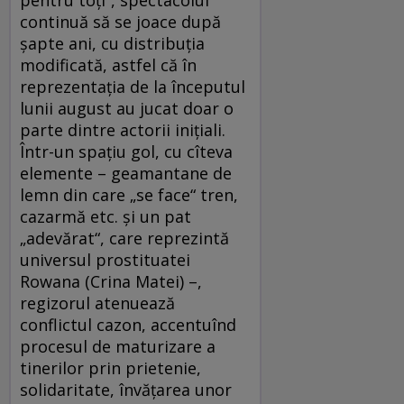
pentru toţi“, spectacolul
continuă să se joace după
șapte ani, cu distribuţia
modificată, astfel că în
reprezentaţia de la începutul
lunii august au jucat doar o
parte dintre actorii iniţiali.
Într-un spaţiu gol, cu cîteva
elemente – geamantane de
lemn din care „se face“ tren,
cazarmă etc. şi un pat
„adevărat“, care reprezintă
universul prostituatei
Rowana (Crina Matei) –,
regizorul atenuează
conflictul cazon, accentuînd
procesul de maturizare a
tinerilor prin prietenie,
solidaritate, învăţarea unor