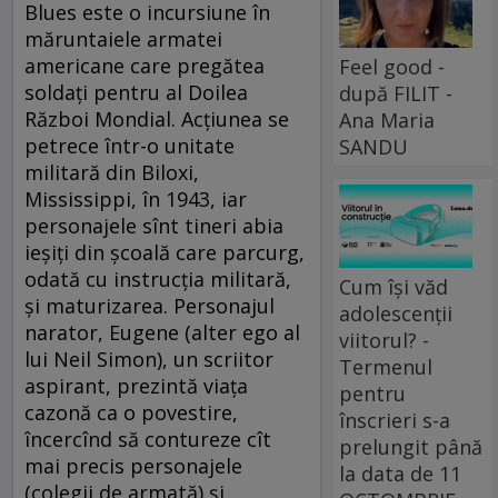
Blues este o incursiune în
măruntaiele armatei
americane care pregătea
Feel good -
soldaţi pentru al Doilea
după FILIT -
Război Mondial. Acţiunea se
Ana Maria
petrece într-o unitate
SANDU
militară din Biloxi,
Mississippi, în 1943, iar
personajele sînt tineri abia
ieşiţi din şcoală care parcurg,
odată cu instrucţia militară,
Cum își văd
şi maturizarea. Personajul
adolescenții
narator, Eugene (alter ego al
viitorul? -
lui Neil Simon), un scriitor
Termenul
aspirant, prezintă viaţa
pentru
cazonă ca o povestire,
înscrieri s-a
încercînd să contureze cît
prelungit până
mai precis personajele
la data de 11
(colegii de armată) şi