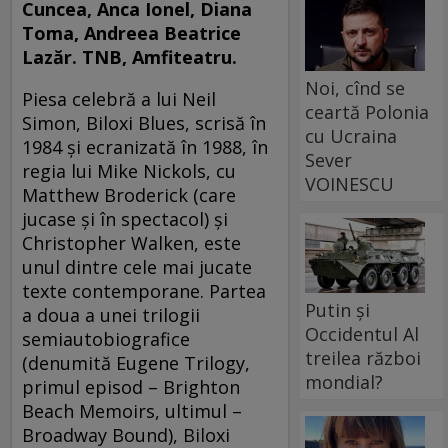
Cuncea, Anca Ionel, Diana
Toma, Andreea Beatrice
Lazăr. TNB, Amfiteatru.
Noi, cînd se
Piesa celebră a lui Neil
ceartă Polonia
Simon, Biloxi Blues, scrisă în
cu Ucraina
1984 şi ecranizată în 1988, în
Sever
regia lui Mike Nickols, cu
VOINESCU
Matthew Broderick (care
jucase şi în spectacol) şi
Christopher Walken, este
unul dintre cele mai jucate
texte contemporane. Partea
Putin și
a doua a unei trilogii
Occidentul Al
semiautobiografice
treilea război
(denumită Eugene Trilogy,
mondial?
primul episod – Brighton
Beach Memoirs, ultimul –
Broadway Bound), Biloxi