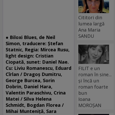
Cititori din
lumea largă
Ana Maria
SANDU
● Biloxi Blues, de Neil
Simon, traducere: Ştefan
Statnic, Regia: Mircea Rusu,
light design: Cristian
Ciopată, sunet: Daniel Nae.
Cu: Liviu Romanescu, Eduard
FILIT e un
Cîrlan / Dragoş Dumitru,
roman în sine...
George Burcea, Sorin
și încă un
Dobrin, Daniel Hara,
roman foarte
Valentin Paraschivu, Crina
bun
Matei / Silva Helena
Ioana
Schmidt, Bogdan Florea /
MOROȘAN
Mihai Munteniţă, Sara