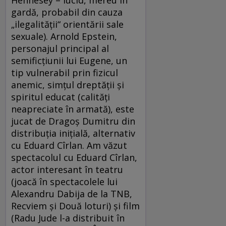
Hennesey – lucid, mereu în
gardă, probabil din cauza
„ilegalităţii“ orientării sale
sexuale). Arnold Epstein,
personajul principal al
semificţiunii lui Eugene, un
tip vulnerabil prin fizicul
anemic, simţul dreptăţii şi
spiritul educat (calităţi
neapreciate în armată), este
jucat de Dragoş Dumitru din
distribuţia iniţială, alternativ
cu Eduard Cîrlan. Am văzut
spectacolul cu Eduard Cîrlan,
actor interesant în teatru
(joacă în spectacolele lui
Alexandru Dabija de la TNB,
Recviem şi Două loturi) şi film
(Radu Jude l-a distribuit în