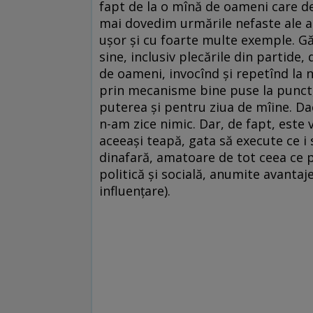
fapt de la o mînă de oameni care de
mai dovedim urmările nefaste ale ac
uşor şi cu foarte multe exemple. Gă
sine, inclusiv plecările din partide,
de oameni, invocînd şi repetînd la ne
prin mecanisme bine puse la punct, 
puterea şi pentru ziua de mîine. Dac
n-am zice nimic. Dar, de fapt, este
aceeaşi teapă, gata să execute ce i s
dinafară, amatoare de tot ceea ce po
politică şi socială, anumite avantaj
influenţare).