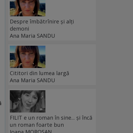
Despre îmbătrînire și alți
demoni
Ana Maria SANDU
Cititori din lumea largă
Ana Maria SANDU
ă
FILIT e un roman în sine... și încă
un roman foarte bun
Ioana MOROȘAN