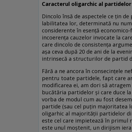
Caracterul oligarchic al partidelo
Dincolo însă de aspectele ce ţin de
labilitatea lor, determinată nu numa
considerente în esenţă economico-fi
incoerenţa cauzelor invocate la car
care dincolo de consistenţa argume
aşa ceva după 20 de ani de la evenim
intrinsecă a structurilor de partid 
Fără a ne ancora în consecinţele nefa
pentru toate partidele, fapt care a
modificarea ei, am dori să atragem
bucătăria partidelor şi care duce 
vorba de modul cum au fost desemnaţi
partide (sau cel puţin majoritatea l
oligarhic al majorităţii partidelor
este cel care impietează în primul rî
este unul moştenit, un dirijism ier