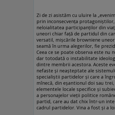
Zi de zi asistăm cu uluire la „eveni
prin inconsecvenţa protagoniştilor,
neloialitatea participanţilor din via
uneori chiar faţă de partidul din c
versatil, mişcările browniene uneori 
seamă în urma alegerilor, fie prezide
Ceea ce se poate observa este nu nu
dar totodată o instabilitate ideolog
dintre membrii acestora. Aceste ev
nefaste şi neaşteptate ale sistemul
specialiştii partidelor şi care a îngro
mînecă, din eşantionul doi sau trei, 
elementele locale specifice şi subi
a personajelor vieţii politice române
partid, care au dat chix într-un int
cadrul partidelor. Vina a fost şi a l