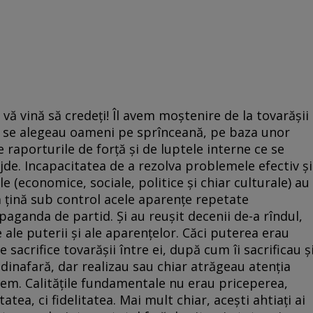
 vă vină să credeţi! Îl avem moştenire de la tovarăşii
tid se alegeau oameni pe sprînceană, pe baza unor
 raporturile de forţă şi de luptele interne ce se
jde. Incapacitatea de a rezolva problemele efectiv şi
 (economice, sociale, politice şi chiar culturale) au
ă ţină sub control acele aparenţe repetate
aganda de partid. Şi au reuşit decenii de-a rîndul,
ale puterii şi ale aparenţelor. Căci puterea erau
 sacrifice tovarăşii între ei, după cum îi sacrificau ş
dinafară, dar realizau sau chiar atrăgeau atenţia
tem. Calităţile fundamentale nu erau priceperea,
atea, ci fidelitatea. Mai mult chiar, aceşti ahtiaţi ai