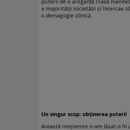
puterii de o aroganţă crasă manifes
a majorităţii societăţii şi încercau 
o demagogie zilnică.
Un singur scop: obţinerea puterii
Această moştenire n-am lăsat-o în 