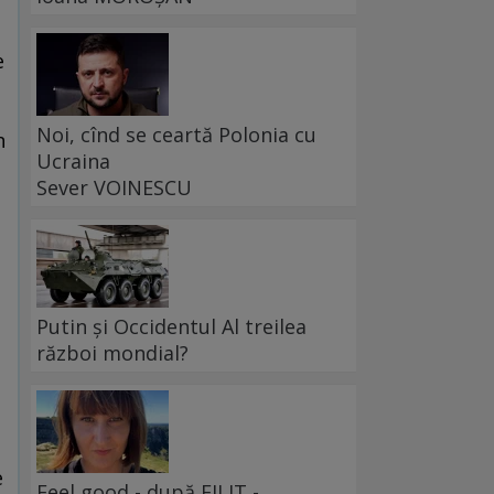
e
Noi, cînd se ceartă Polonia cu
n
Ucraina
Sever VOINESCU
Putin și Occidentul Al treilea
război mondial?
e
Feel good - după FILIT -