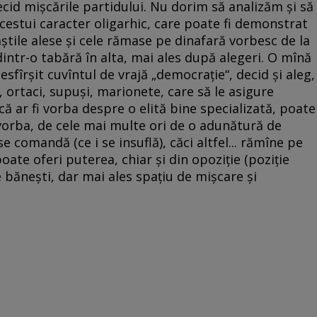
cid mişcările partidului. Nu dorim să analizăm şi să
estui caracter oligarhic, care poate fi demonstrat
ştile alese şi cele rămase pe dinafară vorbesc de la
 dintr-o tabără în alta, mai ales după alegeri. O mînă
sfîrşit cuvîntul de vrajă „democraţie“, decid şi aleg,
ortaci, supuşi, marionete, care să le asigure
ă ar fi vorba despre o elită bine specializată, poate
 vorba, de cele mai multe ori de o adunătură de
e comandă (ce i se insuflă), căci altfel... rămîne pe
ate oferi puterea, chiar şi din opoziţie (poziţie
e băneşti, dar mai ales spaţiu de mişcare şi