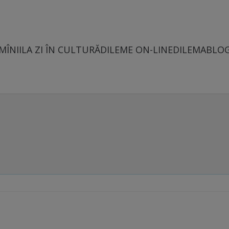
MÎNII
LA ZI ÎN CULTURĂ
DILEME ON-LINE
DILEMABLO