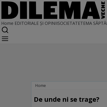
Home
EDITORIALE ȘI OPINII
SOCIETATE
TEMA SĂPTĂ
Home
Alternanţa la părere
De unde ni se trage?