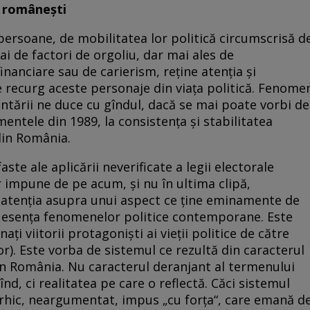
r româneşti
 persoane, de mobilitatea lor politică circumscrisă d
i de factori de orgoliu, dar mai ales de
nanciare sau de carierism, reţine atenţia şi
e recurg aceste personaje din viaţa politică. Fenome
ntării ne duce cu gîndul, dacă se mai poate vorbi de
entele din 1989, la consistenţa şi stabilitatea
din România.
ste ale aplicării neverificate a legii electorale
r impune de pe acum, şi nu în ultima clipă,
 atenţia asupra unui aspect ce ţine eminamente de
la esenţa fenomenelor politice contemporane. Este
 viitorii protagonişti ai vieţii politice de către
or). Este vorba de sistemul ce rezultă din caracterul
 din România. Nu caracterul deranjant al termenului
nd, ci realitatea pe care o reflectă. Căci sistemul
arhic, neargumentat, impus „cu forţa“, care emană d