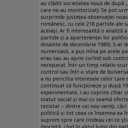
au clădit societatea nouă de după „
care ne-au monitorizat). Se pot urm
surprinde justeţea observaţiei noast
românesc, cu cele 218 partide ale sa
aceiaşi. Ar fi interesantă o analiză 
partide şi a apartenenţei lor politic
dinainte de decembrie 1989). S-ar 
numeroasă, a pus mîna pe acele part
erau sau au ajuns curînd sub control
nereparat. Într-un timp relativ scurt
control sau într-o stare de bulversa
a nu periclita interesele celor care
continuat să funcţioneze şi după 19
experimentate, i-au cuprins chiar şi
statut social şi mai cu seamă ofert
rezistat – dintre cei nou veniţi, căc
politică şi tot ceea ce însemna ea î
suprem spre care tindeau cei ce ştia
mocnită, cînd în văzul lumii din par