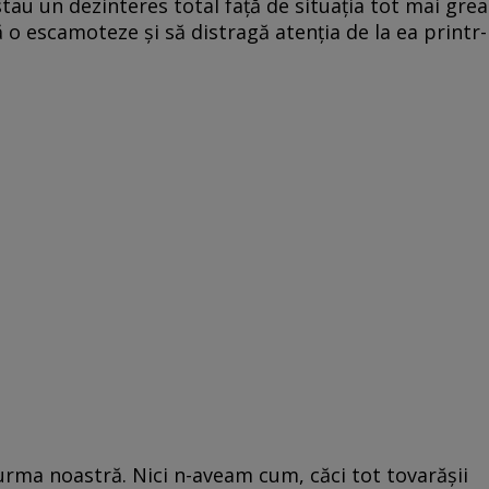
tau un dezinteres total faţă de situaţia tot mai grea
să o escamoteze şi să distragă atenţia de la ea printr-
urma noastră. Nici n-aveam cum, căci tot tovarăşii