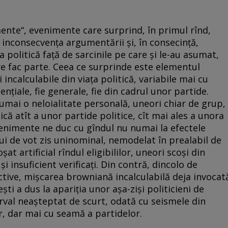
mente“, evenimente care surprind, în primul rînd,
 inconsecvenţa argumentării şi, în consecinţă,
ţa politică faţă de sarcinile pe care şi le-au asumat,
are fac parte. Ceea ce surprinde este elementul
incalculabile din viaţa politică, variabile mai cu
nţiale, fie generale, fie din cadrul unor partide.
mai o neloialitate personală, uneori chiar de grup,
ică atît a unor partide politice, cît mai ales a unora
enimente ne duc cu gîndul nu numai la efectele
ui de vot zis uninominal, nemodelat în prealabil de
şat artificial rîndul eligibililor, uneori scoşi din
şi insuficient verificaţi. Din contră, dincolo de
ective, mişcarea browniană incalculabilă deja invocat
şti a dus la apariţia unor aşa-zişi politicieni de
erval neaşteptat de scurt, odată cu seismele din
or, dar mai cu seamă a partidelor.