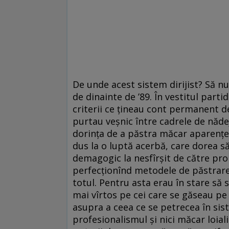
De unde acest sistem dirijist? Să nu
de dinainte de ’89. În vestitul par
criterii ce ţineau cont permanent de
purtau veşnic între cadrele de năde
dorinţa de a păstra măcar aparenţele
dus la o luptă acerbă, care dorea s
demagogic la nesfîrşit de către prop
perfecţionînd metodele de păstrare 
totul. Pentru asta erau în stare să se
mai vîrtos pe cei care se găseau pe 
asupra a ceea ce se petrecea în sis
profesionalismul şi nici măcar loialit