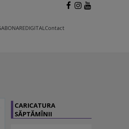
G
ABONARE
DIGITAL
Contact
CARICATURA
SĂPTĂMÎNII