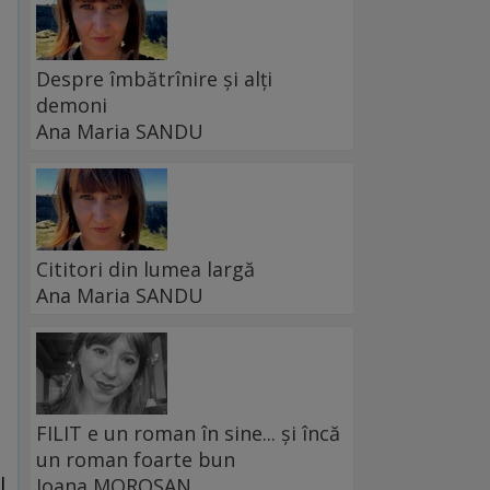
Despre îmbătrînire și alți
demoni
Ana Maria SANDU
i
Cititori din lumea largă
Ana Maria SANDU
FILIT e un roman în sine... și încă
un roman foarte bun
l
Ioana MOROȘAN