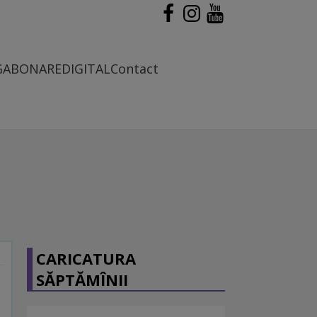
G
ABONARE
DIGITAL
Contact
CARICATURA
SĂPTĂMÎNII