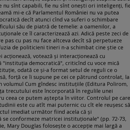
e nu sînt capabili, fie nu sînt oneşti ori inteligenţi, fi
a! Teamă mi-e că Parlamentul României nu va putea
ocratică decît atunci cînd va suferi o schimbare
ificului său de piatră de temelie: a oamenilor, a
tuţionale ce îl caracterizează azi. Adică peste zeci de
re pas cu pas nu face altceva decît să perpetueze
infuzia de politicieni tineri n-a schimbat cine ştie ce
 acţionează, votează şi interacţionează cu
ă "instituţia democratică", criticînd cu voce mică
ituţie, odată ce şi-a format setul de reguli ce o
să, forţă ce îi supune pe cei ce pătrund controlat, la
 În volumul Cum gîndesc instituţiile (Editura Polirom,
a trecutului este încorporată în regulile unei
tru ceea ce putem aştepta în viitor. Controlul pe car
itudinii este cu atît mai puternic cu cît ele reuşesc s
ctul imediat următor fiind acela că şi
 se conformeze matricei instituţionale" (pp. 72-73,
uţie, Mary Douglas foloseşte o accepţie mai largă a