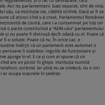
or regulamente). Şi o fac cu seninătate, fără
ale. Aici nu parlamentarii, luaţi separat, sînt de vină,
 său, ca instituţie vie, clădită strîmb. Dacă ar fi să
pune că atunci cînd s-a creat, Parlamentul României
 rezistentă de ciumă, care i-a contaminat pe toţi cei
însă o parte constitutivă a "ADN-ului" parlamentului
ale şi nu poate fi distrusă decît odată cu el. Poate că
 fi o soluţie. Poate că nu. În orice caz, e
 susţine îndîrjit că un parlament este automat o
e persoane îi stabilesc regulile de funcţionare şi
ine ajunge în el. E ca şi cum ai spune că un
cînd are un picior în ghips. Instituţia numită
taforic vorbind. Iar pînă nu se vindecă, nu e nici
i-ar ocupa scaunele în şedinţe.