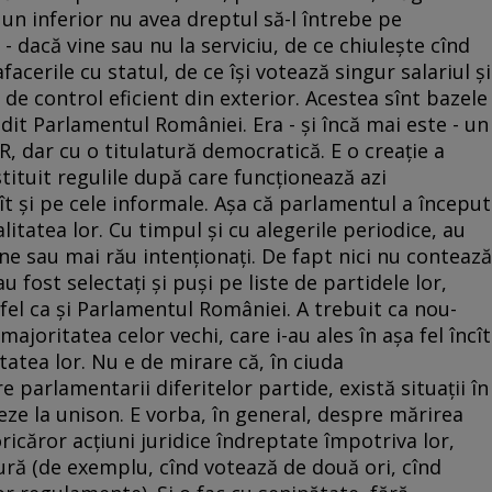
 un inferior nu avea dreptul să-l întrebe pe
 dacă vine sau nu la serviciu, de ce chiuleşte cînd
acerile cu statul, de ce îşi votează singur salariul şi
de control eficient din exterior. Acestea sînt bazele
lădit Parlamentul României. Era - şi încă mai este - un
R, dar cu o titulatură democratică. E o creaţie a
nstituit regulile după care funcţionează azi
ît şi pe cele informale. Aşa că parlamentul a început
itatea lor. Cu timpul şi cu alegerile periodice, au
ne sau mai rău intenţionaţi. De fapt nici nu contează
u fost selectaţi şi puşi pe liste de partidele lor,
i fel ca şi Parlamentul României. A trebuit ca nou-
 majoritatea celor vechi, care i-au ales în aşa fel încît
itatea lor. Nu e de mirare că, în ciuda
e parlamentarii diferitelor partide, există situaţii în
neze la unison. E vorba, în general, despre mărirea
oricăror acţiuni juridice îndreptate împotriva lor,
ră (de exemplu, cînd votează de două ori, cînd