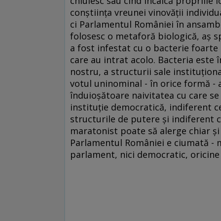
chiulesc sau cînd încalcă propriile l
conştiinţa vreunei vinovăţii individu
ci Parlamentul României în ansamblul
folosesc o metaforă biologică, aş s
a fost infestat cu o bacterie foarte
care au intrat acolo. Bacteria este 
nostru, a structurii sale instituţion
votul uninominal - în orice formă - ar
înduioşătoare naivitatea cu care se
instituţie democratică, indiferent c
structurile de putere şi indiferent c
maratonist poate să alerge chiar şi 
Parlamentul României e ciumată - me
parlament, nici democratic, oricine 