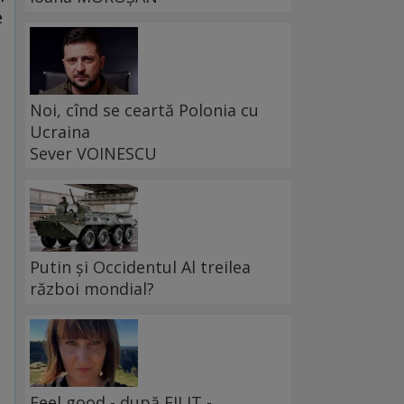
e
Noi, cînd se ceartă Polonia cu
Ucraina
Sever VOINESCU
Putin și Occidentul Al treilea
război mondial?
e
ă
Feel good - după FILIT -