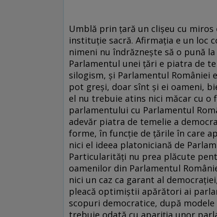
Umblă prin ţară un clişeu cu miros
instituţie sacră. Afirmaţia e un loc c
nimeni nu îndrăzneşte să o pună la 
Parlamentul unei ţări e piatra de te
silogism, şi Parlamentul României e 
pot greşi, doar sînt şi ei oameni, bi
el nu trebuie atins nici măcar cu o 
parlamentului cu Parlamentul Români
adevăr piatra de temelie a democra
forme, în funcţie de ţările în care 
nici el ideea platoniciană de Parlame
Particularităţi nu prea plăcute pent
oamenilor din Parlamentul României. 
nici un caz ca garant al democraţiei,
pleacă optimiştii apărători ai parla
scopuri democratice, după modele ca
trebuie odată cu apariţia unor parla