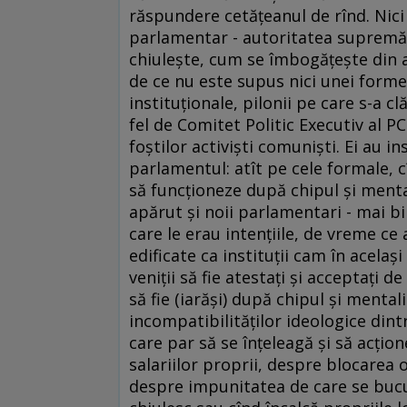
răspundere cetăţeanul de rînd. Nici
parlamentar - autoritatea supremă -
chiuleşte, cum se îmbogăţeşte din af
de ce nu este supus nici unei forme 
instituţionale, pilonii pe care s-a c
fel de Comitet Politic Executiv al PC
foştilor activişti comunişti. Ei au i
parlamentul: atît pe cele formale, c
să funcţioneze după chipul şi mental
apărut şi noii parlamentari - mai bi
care le erau intenţiile, de vreme ce a
edificate ca instituţii cam în acelaş
veniţii să fie atestaţi şi acceptaţi de
să fie (iarăşi) după chipul şi mental
incompatibilităţilor ideologice dintr
care par să se înţeleagă şi să acţio
salariilor proprii, despre blocarea 
despre impunitatea de care se bucu