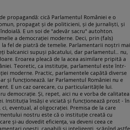
 de propagandă: cică Parlamentul României e o
omun, propagat şi de politicieni, şi de jurnalişti, şi
îndoială. E un soi de "adevăr sacru" autohton.
melie a democraţiei moderne. Deci, prin (fals)
la fel de piatră de temelie. Parlamentarii noştri ma
eţi balcanici supuşi păcatului, dar parlamentul... nu,
floare. Eroarea pleacă de la acea asimilare pripită a
ei. Teoretic, ca instituţie, parlamentul este într-
ţiei moderne. Practic, parlamentele capătă diverse
apar şi funcţionează. Iar Parlamentul României nu e
nt. E un caz oarecare, cu particularităţile lui.
ru democraţie. Şi, repet, aici nu e vorba de calitatea
Instituţia însăşi e viciată şi funcţionează prost - în
 ci, eventual, al oligocraţiei. Premisa de la care
mentului nostru este că o instituţie creată cu
re şi-au dovedit eficienţa, va deveni ceea ce
mentari oneşti, capabili şi inteligenţi, scăpînd astfe