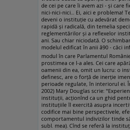
de cei pe care îi avem azi - şi care fi
nici-nici-nici... Ei, aici e problem
deveni o instituţie cu adevărat dem
rapidă şi radicală, din temelia spec
reglementărilor şi a reflexelor insti
ani. Sau chiar niciodată. O schimba
modelul edificat în anii â90 - căci 
modul în care Parlamentul României
prostimea ce l-a ales. Cei care apăr
oamenii din ea, omit un lucru: o inst
definesc, are o forţă de inerţie imen
perioade regulate, în interiorul ei.
2002) Mary Douglas scrie: "Experienţ
instituţii, acţionînd ca un ghid pen
instituţiile îl exercită asupra incert
codifice mai bine perspectivele, efe
comportamentul indivizilor tinde să
subl. mea). Cînd se referă la instit