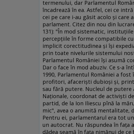
termenului, dar Parlamentul Românie
încadrează în ea. Astfel, cei ce in
cei pe care i-au găsit acolo şi care
parlament. Citez din nou din lucrar
131): "În mod sistematic, instituţiil
percepţiile în forme compatibile cu 
implicit corectitudinea şi îşi exped
prin toate nivelurile sistemului nost
Parlamentul României îşi asumă core
Dar o face în mod abuziv. Ce s-a în
1990, Parlamentul României a fost îm
profitori, afacerişti dubioşi şi, pri
sau fără putere. Nucleul de putere a
Naţionale, coordonat de activişti de
partid, de la Ion Iliescu pînă la mă
mic", avea o anumită mentalitate, 
Pentru ei, parlamentarul era tot un 
un autocrat. Nu răspundea în faţa al
dădea seamă în faţa nimănui de ce f