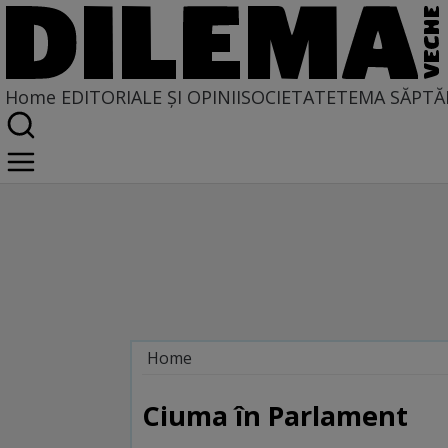
Home
EDITORIALE ȘI OPINII
SOCIETATE
TEMA SĂPTĂ
Home
Alternanţa la părere
Ciuma în Parlament