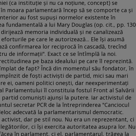
i (ca instituţie şi nu ca noţiune, concept) se
tră în moara parlamentară încep să se comporte ca şi
 anterior au fost supuşi normelor existente în
ea fundamentală a lui Mary Douglas (op. cit., pp. 130
e dirijează memoria individuală şi ne canalizează
eforturile pe care le autorizează... Ele îşi asumă
iază confirmarea lor reciprocă în cascadă, trecînd
ru de informaţii". Exact ce se întîmplă la noi.
ctitudinea pe baza idealului pe care îl reprezintă.
tîmplat de fapt? Încă din momentul său fondator, în
pînzit de foşti activişti de partid, mici sau mari
ntre ei, oameni politici oneşti, dar neexperimentaţi
l Parlamentului îl constituia fostul Front al Salvării
 partid comunişti ajunşi la putere. Iar activistul de
runtul secretar PCR de la întreprinderea "Canciocul
deloc adecvată la parlamentarismul democratic.
activist, dar pe stil nou. Nu era un reprezentant, ci
egătorilor, ci îşi exercita autoritatea asupra lor. Nu
ăcea în parlament, ci el, parlamentarul, trăgea la