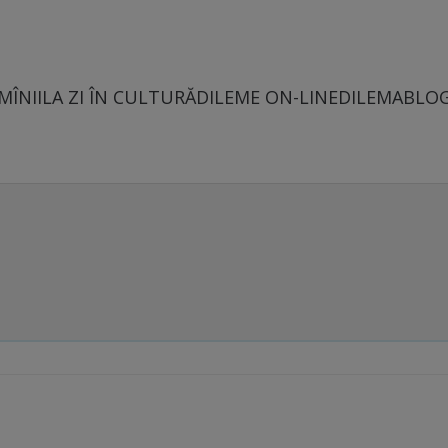
MÎNII
LA ZI ÎN CULTURĂ
DILEME ON-LINE
DILEMABLO