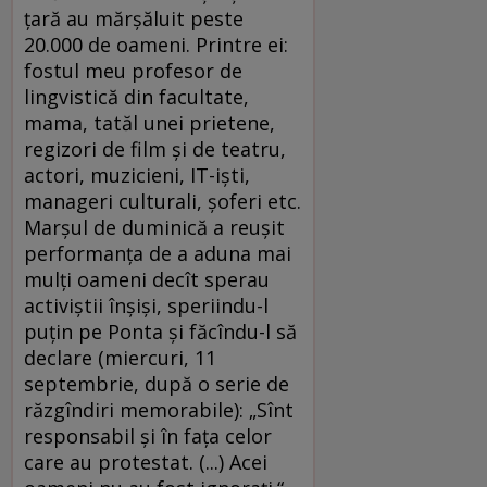
ţară au mărşăluit peste
20.000 de oameni. Printre ei:
fostul meu profesor de
lingvistică din facultate,
mama, tatăl unei prietene,
regizori de film şi de teatru,
actori, muzicieni, IT-işti,
manageri culturali, şoferi etc.
Marşul de duminică a reuşit
performanţa de a aduna mai
mulţi oameni decît sperau
activiştii înşişi, speriindu-l
puţin pe Ponta şi făcîndu-l să
declare (miercuri, 11
septembrie, după o serie de
răzgîndiri memorabile): „Sînt
responsabil şi în faţa celor
care au protestat. (...) Acei