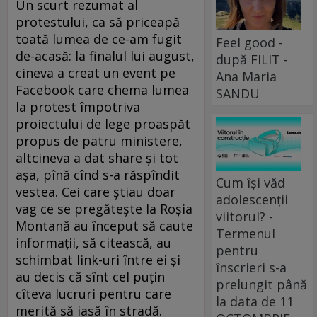
Un scurt rezumat al
protestului, ca să priceapă
toată lumea de ce-am fugit
Feel good -
de-acasă: la finalul lui august,
după FILIT -
cineva a creat un event pe
Ana Maria
Facebook care chema lumea
SANDU
la protest împotriva
proiectului de lege proaspăt
propus de patru ministere,
altcineva a dat share şi tot
aşa, pînă cînd s-a răspîndit
Cum își văd
vestea. Cei care ştiau doar
adolescenții
vag ce se pregăteşte la Roşia
viitorul? -
Montană au început să caute
Termenul
informaţii, să citească, au
pentru
schimbat link-uri între ei şi
înscrieri s-a
au decis că sînt cel puţin
prelungit până
cîteva lucruri pentru care
la data de 11
merită să iasă în stradă.