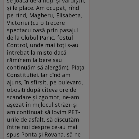
se joacă de-a hoţii şi vardiştii,
şi le place. Am ocupat, rînd
pe rînd, Magheru, Elisabeta,
Victoriei (cu o trecere
spectaculoasă prin pasajul
de la Clubul Panic, fostul
Control, unde mai toţi s-au
întrebat la mişto dacă
rămînem la bere sau
continuăm să alergăm), Piaţa
Constituţiei. Iar cînd am
ajuns, în sfîrşit, pe bulevard,
obosiţi după cîteva ore de
scandare şi zgomot, ne-am
aşezat în mijlocul străzii şi
am continuat să lovim PET-
urile de asfalt, să discutăm
între noi despre ce-au mai
spus Ponta şi Rovana, să ne