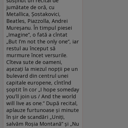
susţinut un recital de
jumătate de oră, cu
Metallica, Şostakovici,
Beatles, Piazzolla, Andrei
Mureşanu. În timpul piesei
„Imagine“, o fată a cîntat
„But I’m not the only one“, iar
restul au început să
murmure încet versurile.
Cîteva sute de oameni,
aşezaţi la miezul nopţii pe un
bulevard din centrul unei
capitale europene, cîntînd
şoptit în cor „I hope someday
you’ll join us / And the world
will live as one.“ După recital,
aplauze furtunoase şi minute
în şir de scandări „Uniţi,
salvăm Roşia Montană“ şi „Nu