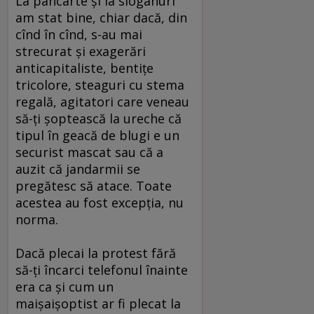
La pancarte şi la sloganuri
am stat bine, chiar dacă, din
cînd în cînd, s-au mai
strecurat şi exagerări
anticapitaliste, bentiţe
tricolore, steaguri cu stema
regală, agitatori care veneau
să-ţi şoptească la ureche că
tipul în geacă de blugi e un
securist mascat sau că a
auzit că jandarmii se
pregătesc să atace. Toate
acestea au fost excepţia, nu
norma.
Dacă plecai la protest fără
să-ţi încarci telefonul înainte
era ca şi cum un
maişaişoptist ar fi plecat la