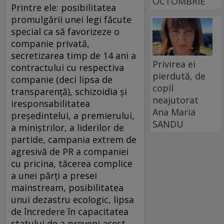
OCTOMBRIE
Printre ele: posibilitatea
promulgării unei legi făcute
special ca să favorizeze o
companie privată,
secretizarea timp de 14 ani a
Privirea ei
contractului cu respectiva
pierdută, de
companie (deci lipsa de
copil
transparenţă), schizoidia şi
neajutorat
iresponsabilitatea
Ana Maria
preşedintelui, a premierului,
SANDU
a miniştrilor, a liderilor de
partide, campania extrem de
agresivă de PR a companiei
cu pricina, tăcerea complice
a unei părţi a presei
mainstream, posibilitatea
unui dezastru ecologic, lipsa
de încredere în capacitatea
statului de a preveni acest