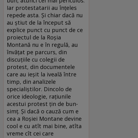
bun, atunci cel mai periculos.
Iar protestatarii au înţeles
repede asta. Şi chiar dacă nu
au ştiut de la început să
explice punct cu punct de ce
proiectul de la Roşia
Montană nu e în regulă, au
învăţat pe parcurs, din
discuţiile cu colegii de
protest, din documentele
care au ieşit la iveală între
timp, din analizele
specialiştilor. Dincolo de
orice ideologie, raţiunile
acestui protest ţin de bun-
simţ. Şi dacă o cauză cum e
cea a Roşiei Montane devine
cool e cu atît mai bine, atîta
vreme cît cei care