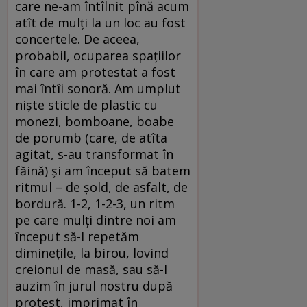
care ne-am întîlnit pînă acum
atît de mulţi la un loc au fost
concertele. De aceea,
probabil, ocuparea spaţiilor
în care am protestat a fost
mai întîi sonoră. Am umplut
nişte sticle de plastic cu
monezi, bomboane, boabe
de porumb (care, de atîta
agitat, s-au transformat în
făină) şi am început să batem
ritmul – de şold, de asfalt, de
bordură. 1-2, 1-2-3, un ritm
pe care mulţi dintre noi am
început să-l repetăm
dimineţile, la birou, lovind
creionul de masă, sau să-l
auzim în jurul nostru după
protest, imprimat în