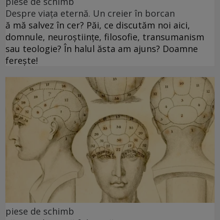
piese de schimb
Despre viața eternă. Un creier în borcan
ă mă salvez în cer? Păi, ce discutăm noi aici,
domnule, neuroștiințe, filosofie, transumanism
sau teologie? În halul ăsta am ajuns? Doamne
ferește!
piese de schimb