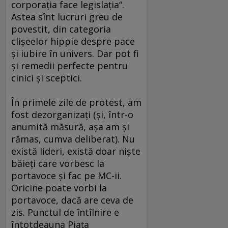
corporaţia face legislaţia“.
Astea sînt lucruri greu de
povestit, din categoria
clişeelor hippie despre pace
şi iubire în univers. Dar pot fi
şi remedii perfecte pentru
cinici şi sceptici.
În primele zile de protest, am
fost dezorganizaţi (şi, într-o
anumită măsură, aşa am şi
rămas, cumva deliberat). Nu
există lideri, există doar nişte
băieţi care vorbesc la
portavoce şi fac pe MC-ii.
Oricine poate vorbi la
portavoce, dacă are ceva de
zis. Punctul de întîlnire e
întotdeauna Piaţa