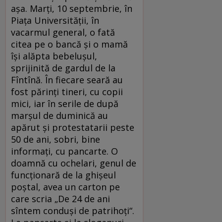
aşa. Marţi, 10 septembrie, în
Piaţa Universităţii, în
vacarmul general, o fată
citea pe o bancă şi o mamă
îşi alăpta bebeluşul,
sprijinită de gardul de la
Fîntînă. În fiecare seară au
fost părinţi tineri, cu copii
mici, iar în serile de după
marşul de duminică au
apărut şi protestatarii peste
50 de ani, sobri, bine
informaţi, cu pancarte. O
doamnă cu ochelari, genul de
funcţionară de la ghişeul
poştal, avea un carton pe
care scria „De 24 de ani
sîntem conduşi de patrihoţi“.