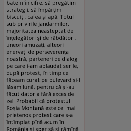
batem în cifre, să pregătim
strategii, să împărţim
biscuiţi, cafea şi apă. Totul
sub privirile jandarmilor,
majoritatea neaşteptat de
înţelegători şi de răbdători,
uneori amuzaţi, alteori
enervaţi de perseverenţa
noastră, parteneri de dialog
pe care i-am aplaudat serile,
după protest, în timp ce
făceam curat pe bulevard şi-l
lăsam lună, pentru că şi-au
făcut datoria fără exces de
zel. Probabil că protestul
Roşia Montană este cel mai
prietenos protest care s-a
întîmplat pînă acum în
România şi sper să şi rămînă