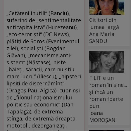
„Cetăţeni inutili“ (Banciu),
Cititori din
suferind de „sentimentalitate
lumea largă
anticapitalistă“ (Hurezeanu),
Ana Maria
„eco-terorişti“ (DC News),
SANDU
plătiţi de Soros (Evenimentul
zilei), socialişti (Bogdan
Glăvan), „mecanisme anti-
sistem“ (Năstase), nişte
„băieţi, săracii, care nu ştiu
mare lucru“ (Iliescu), „hipsteri
FILIT e un
lipsiţi de discernămînt“
roman în sine...
(Dragoş Paul Algică), cuprinşi
și încă un
de „filonul naţionalismului
roman foarte
politic sau economic“ (Dan
bun
Tapalagă), de extremă
Ioana
stînga, de extremă dreapta,
MOROȘAN
mototoli, dezorganizaţi,