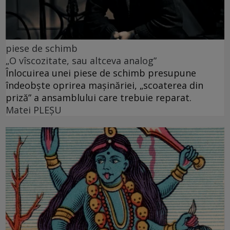
piese de schimb
„O vîscozitate, sau altceva analog”
Înlocuirea unei piese de schimb presupune
îndeobște oprirea mașinăriei, „scoaterea din
priză” a ansamblului care trebuie reparat.
Matei PLEŞU