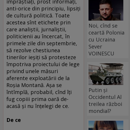
împrăştiaţi, prost informaţi,
anti-orice din principiu, lipsiţi
de cultură politică. Toate
acestea sînt etichete prin
Noi, cînd se
care analiştii, jurnaliştii,
ceartă Polonia
politicienii au încercat, în
cu Ucraina
primele zile din septembrie,
Sever
să rezolve chestiunea
VOINESCU
tinerilor ieşiţi să protesteze
împotriva proiectului de lege
privind unele măsuri
aferente exploatării de la
Roşia Montană. Aşa se
Putin și
întîmplă, probabil, cînd îţi
Occidentul Al
fug copiii prima oară de-
treilea război
acasă şi nu înţelegi de ce.
mondial?
De ce