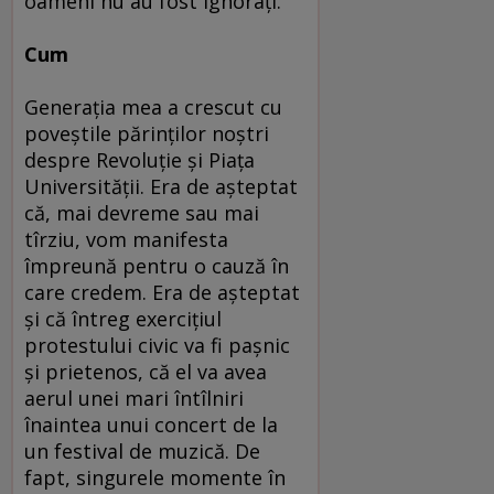
oameni nu au fost ignoraţi.“
Cum
Generaţia mea a crescut cu
poveştile părinţilor noştri
despre Revoluţie şi Piaţa
Universităţii. Era de aşteptat
că, mai devreme sau mai
tîrziu, vom manifesta
împreună pentru o cauză în
care credem. Era de aşteptat
şi că întreg exerciţiul
protestului civic va fi paşnic
şi prietenos, că el va avea
aerul unei mari întîlniri
înaintea unui concert de la
un festival de muzică. De
fapt, singurele momente în