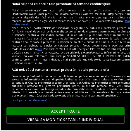
Nouă ne pasă ca datele tale personale să rămână confidențiale
Noi și partenerii noștri
606
stocăm și/sau accesăm informații pe dispozitivul dvs., precum
identificatorii cookie unici pentru prelucrarea datelor cu caracter personal. Puteți accepta sau
gestiona alegerile dvs. făcând clic mai jos sau în orice moment, pe pagina cu politica de
confidențialitate. Aceste alegeri vor fi raportate partenerilor noștri și nu vă vor afecta navigarea.
Mai
multe detalii
Noi si partenerii nostri (retelele de socializare si agentiile de publicitate partenere, precum si
furnizorii nostri de servicii de date analitice) prelucram date pentru a permite website-ului sa
functioneze, pentru a personaliza continutul si anunturile publicitare afisate in functie de
interesele si/sau profilul dvs., pentru a va oferi functionalitati aferente retelelor de socializare si
pentru a analiza traficul pe website. Beneficiati de drepturile prevazute de art. 15-22 din GDPR in
legatura cu prelucrarea datelor cu caracter personal. Aceste drepturi pot fi exercitate prin
modalitatea indicata
aici
. Prin click pe “ACCEPT TOATE”, acceptati folosirea tuturor Tehnologiilor de
tip Cookie, care implica inclusiv acceptul dvs. cu privire la stocarea/accesarea informatiilor de catre
Vendor-ii cu care colaboram. Prin click pe “VREAU SA MODIFIC SETARILE INDIVIDUAL” puteti
schimba preferintele in mod individual, mai putin cele legate de cookie strict necesare pentru
functionarea website-ului.
centenar - eugen barbu
Atât noi, cât și partenerii noștri prelucrăm datele pentru a oferi:
Cu ură și abjecție
Dezvoltarea și îmbunătățirea serviciilor. Măsurarea performanței reclamelor. Stocarea și/sau
Mă amuz și eu, dar constatativ, de un alt episod,
accesarea informațiilor de pe un dispozitiv. Utilizarea profilurilor pentru selectarea conținutului
personalizat. Crearea profilurilor de conținut personalizat. Utilizarea profilurilor pentru selectarea
grăitor, zic eu, cît zece.
publicității personalizate. Crearea profilurilor pentru publicitate personalizată. Măsurarea
performanței conținutului. Înțelegerea publicului prin statistici sau combinații de date din surse
Cosmin CIOTLOŞ
diferite. Utilizarea de date limitate pentru a selecta publicitatea. Utilizarea datelor limitate pentru
a selecta conținutul. Date precise de geolocație și identificarea prin scanarea dispozitivului.
Listă parteneri (furnizori)
ACCEPT TOATE
VREAU SA MODIFIC SETARILE INDIVIDUAL