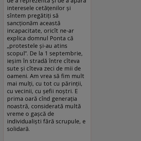
de a reprezenta şi de a apăra
interesele cetăţenilor şi
sîntem pregătiţi să
sancţionăm această
incapacitate, oricît ne-ar
explica domnul Ponta că
„protestele şi-au atins
scopul“. De la 1 septembrie,
ieşim în stradă între cîteva
sute şi cîteva zeci de mii de
oameni. Am vrea să fim mult
mai mulţi, cu tot cu părinţii,
cu vecinii, cu şefii noştri. E
prima oară cînd generaţia
noastră, considerată multă
vreme o gaşcă de
individualişti fără scrupule, e
solidară.