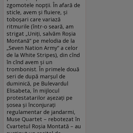
zgomotele nopţii. În afară de
sticle, avem şi fluiere, şi
toboşari care variază
ritmurile (într-o seară, am
strigat „Uniţi, salvăm Roşia
Montană“ pe melodia de la
„Seven Nation Army“ a celor
de la White Stripes), din cînd
în cînd avem şi un
trombonist. În primele două
seri de după marşul de
duminică, pe Bulevardul
Elisabeta, în mijlocul
protestatarilor aşezaţi pe
şosea şi înconjuraţi
regulamentar de jandarmi,
Muse Quartet – rebotezat în
Cvartetul Roşia Montată – au