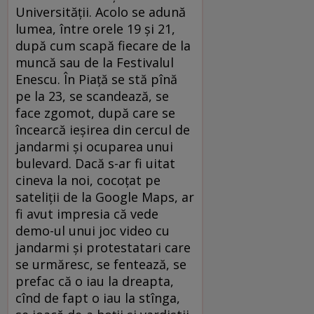
Universităţii. Acolo se adună
lumea, între orele 19 şi 21,
după cum scapă fiecare de la
muncă sau de la Festivalul
Enescu. În Piaţă se stă pînă
pe la 23, se scandează, se
face zgomot, după care se
încearcă ieşirea din cercul de
jandarmi şi ocuparea unui
bulevard. Dacă s-ar fi uitat
cineva la noi, cocoţat pe
sateliţii de la Google Maps, ar
fi avut impresia că vede
demo-ul unui joc video cu
jandarmi şi protestatari care
se urmăresc, se fentează, se
prefac că o iau la dreapta,
cînd de fapt o iau la stînga,