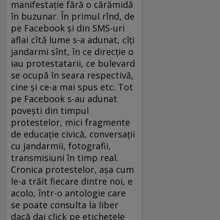
manifestaţie fără o cărămidă
în buzunar. În primul rînd, de
pe Facebook şi din SMS-uri
aflai cîtă lume s-a adunat, cîţi
jandarmi sînt, în ce direcţie o
iau protestatarii, ce bulevard
se ocupă în seara respectivă,
cine şi ce-a mai spus etc. Tot
pe Facebook s-au adunat
poveşti din timpul
protestelor, mici fragmente
de educaţie civică, conversaţii
cu jandarmii, fotografii,
transmisiuni în timp real.
Cronica protestelor, aşa cum
le-a trăit fiecare dintre noi, e
acolo, într-o antologie care
se poate consulta la liber
dacă dai click pe etichetele