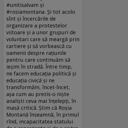
#unitisalvam şi
#rosiamontana. Şi tot acolo
sînt şi încercările de
organizare a protestelor
viitoare şi a unor grupuri de
voluntari care să meargă prin
cartiere şi să vorbească cu
oamenii despre raţiunile
pentru care continuăm să
ieşim în stradă. Între timp,
ne facem educaţia politică şi
educaţia civică şi ne
transformăm, încet-încet,
aşa cum au prezis-o nişte
analişti ceva mai înţelepţi, în
masă critică. Ştim că Roşia
Montană înseamnă, în primul
rînd, incapacitatea statului