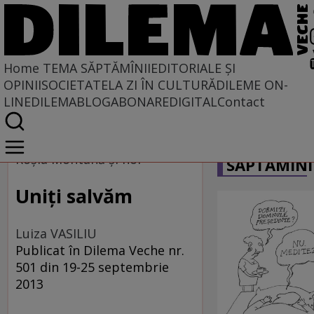
Home
TEMA SĂPTĂMÎNII
EDITORIALE ȘI
OPINII
SOCIETATE
LA ZI ÎN CULTURĂ
DILEME ON-
LINE
DILEMABLOG
ABONARE
DIGITAL
Contact
Home
CARICATU
Tema săptămînii
Roşia Montană şi noi
SĂPTĂMÎNI
Uniţi salvăm
Luiza VASILIU
Publicat în Dilema Veche nr.
501 din 19-25 septembrie
2013