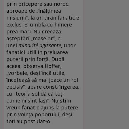
prin pricepere sau noroc,
aproape de „înălțimea
misiunii”, la un tiran fanatic e
exclus. El umblă cu himere
prea mari. Nu creează
așteptări „maselor”, ci
unei
minorité agissante
, unor
fanatici utili în preluarea
puterii prin forță. După
aceea, observa Hoffer,
„vorbele, deși încă utile,
încetează să mai joace un rol
decisiv”; apare constrîngerea,
cu „teoria solidă că toți
oamenii sînt lași”. Nu știm
vreun fanatic ajuns la putere
prin voința poporului, deși
toți au postulat-o.