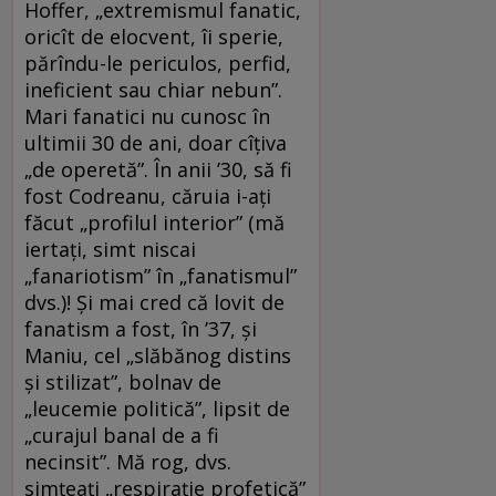
Hoffer, „extremismul fanatic,
oricît de elocvent, îi sperie,
părîndu-le periculos, perfid,
ineficient sau chiar nebun”.
Mari fanatici nu cunosc în
ultimii 30 de ani, doar cîțiva
„de operetă”. În anii ’30, să fi
fost Codreanu, căruia i-ați
făcut „profilul interior” (mă
iertați, simt niscai
„fanariotism” în „fanatismul”
dvs.)! Și mai cred că lovit de
fanatism a fost, în ’37, și
Maniu, cel „slăbănog distins
și stilizat”, bolnav de
„leucemie politică”, lipsit de
„curajul banal de a fi
necinsit”. Mă rog, dvs.
simțeați „respirație profetică”