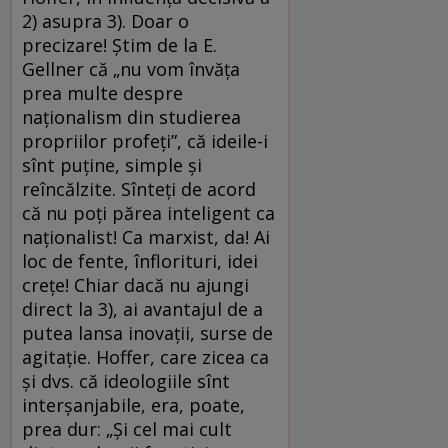
2) asupra 3). Doar o
precizare! Știm de la E.
Gellner că „nu vom învăța
prea multe despre
naționalism din studierea
propriilor profeți”, că ideile-i
sînt puține, simple și
reîncălzite. Sînteți de acord
că nu poți părea inteligent ca
naționalist! Ca marxist, da! Ai
loc de fente, înflorituri, idei
crețe! Chiar dacă nu ajungi
direct la 3), ai avantajul de a
putea lansa inovații, surse de
agitație. Hoffer, care zicea ca
și dvs. că ideologiile sînt
interșanjabile, era, poate,
prea dur: „Și cel mai cult