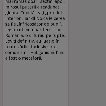
mai rămas doar „secta”; apoi,
mirosul puterii a readunat
gloata. Cînd făceați „profilul
interior”, iar dl Noica le cerea
să fie „înfricoșător de buni”,
legionarii nu doar terorizau
România, o și furau pe rupte.
Loviți definitiv, au luat-o în
toate zările, inclusiv spre
comunism. „Huliganismul” nu
a fost o metaforă.