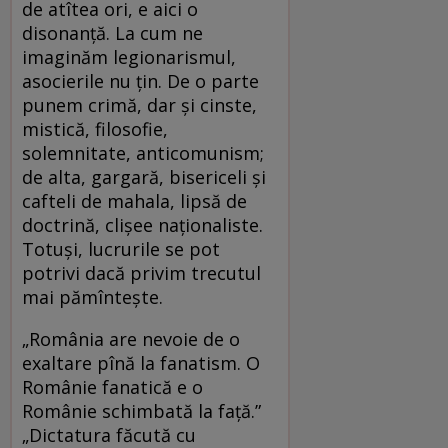
de atîtea ori, e aici o
disonanță. La cum ne
imaginăm legionarismul,
asocierile nu țin. De o parte
punem crimă, dar și cinste,
mistică, filosofie,
solemnitate, anticomunism;
de alta, gargară, bisericeli și
cafteli de mahala, lipsă de
doctrină, clișee naționaliste.
Totuși, lucrurile se pot
potrivi dacă privim trecutul
mai pămîntește.
„România are nevoie de o
exaltare pînă la fanatism. O
Românie fanatică e o
Românie schimbată la față.”
„Dictatura făcută cu