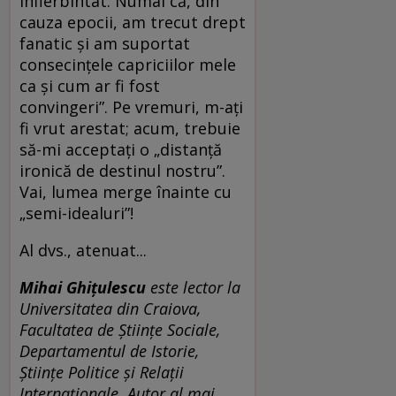
înfierbîntat. Numai că, din
cauza epocii, am trecut drept
fanatic și am suportat
consecințele capriciilor mele
ca și cum ar fi fost
convingeri”. Pe vremuri, m-ați
fi vrut arestat; acum, trebuie
să-mi acceptați o „distanță
ironică de destinul nostru”.
Vai, lumea merge înainte cu
„semi-idealuri”!
Al dvs., atenuat...
Mihai Ghițulescu
este lector la
Universitatea din Craiova,
Facultatea de Științe Sociale,
Departamentul de Istorie,
Științe Politice și Relații
Internaționale. Autor al mai