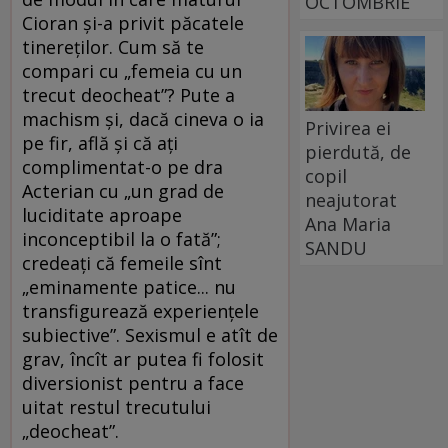
OCTOMBRIE
Cioran și-a privit păcatele
tinereților. Cum să te
compari cu „femeia cu un
trecut deocheat”? Pute a
machism și, dacă cineva o ia
Privirea ei
pe fir, află și că ați
pierdută, de
complimentat-o pe dra
copil
Acterian cu „un grad de
neajutorat
luciditate aproape
Ana Maria
inconceptibil la o fată”;
SANDU
credeați că femeile sînt
„eminamente patice... nu
transfigurează experiențele
subiective”. Sexismul e atît de
grav, încît ar putea fi folosit
diversionist pentru a face
uitat restul trecutului
„deocheat”.