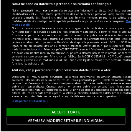
Nouă ne pasă ca datele tale personale să rămână confidențiale
Noi și partenerii noștri
606
stocăm și/sau accesăm informații pe dispozitivul dvs., precum
identificatorii cookie unici pentru prelucrarea datelor cu caracter personal. Puteți accepta sau
gestiona alegerile dvs. făcând clic mai jos sau în orice moment, pe pagina cu politica de
confidențialitate. Aceste alegeri vor fi raportate partenerilor noștri și nu vă vor afecta navigarea.
Mai
multe detalii
Noi si partenerii nostri (retelele de socializare si agentiile de publicitate partenere, precum si
furnizorii nostri de servicii de date analitice) prelucram date pentru a permite website-ului sa
functioneze, pentru a personaliza continutul si anunturile publicitare afisate in functie de
interesele si/sau profilul dvs., pentru a va oferi functionalitati aferente retelelor de socializare si
pentru a analiza traficul pe website. Beneficiati de drepturile prevazute de art. 15-22 din GDPR in
legatura cu prelucrarea datelor cu caracter personal. Aceste drepturi pot fi exercitate prin
modalitatea indicata
aici
. Prin click pe “ACCEPT TOATE”, acceptati folosirea tuturor Tehnologiilor de
tip Cookie, care implica inclusiv acceptul dvs. cu privire la stocarea/accesarea informatiilor de catre
Vendor-ii cu care colaboram. Prin click pe “VREAU SA MODIFIC SETARILE INDIVIDUAL” puteti
schimba preferintele in mod individual, mai putin cele legate de cookie strict necesare pentru
piese de schimb
functionarea website-ului.
Atât noi, cât și partenerii noștri prelucrăm datele pentru a oferi:
Despre viața eternă. Un creier în borcan
Dezvoltarea și îmbunătățirea serviciilor. Măsurarea performanței reclamelor. Stocarea și/sau
ă mă salvez în cer? Păi, ce discutăm noi aici,
accesarea informațiilor de pe un dispozitiv. Utilizarea profilurilor pentru selectarea conținutului
personalizat. Crearea profilurilor de conținut personalizat. Utilizarea profilurilor pentru selectarea
domnule, neuroștiințe, filosofie, transumanism
publicității personalizate. Crearea profilurilor pentru publicitate personalizată. Măsurarea
performanței conținutului. Înțelegerea publicului prin statistici sau combinații de date din surse
sau teologie? În halul ăsta am ajuns? Doamne
diferite. Utilizarea de date limitate pentru a selecta publicitatea. Utilizarea datelor limitate pentru
a selecta conținutul. Date precise de geolocație și identificarea prin scanarea dispozitivului.
ferește!
Listă parteneri (furnizori)
ACCEPT TOATE
VREAU SA MODIFIC SETARILE INDIVIDUAL