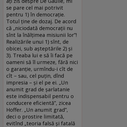
ați zis despre De Gaulle, mi
se pare cel mai potrivit
pentru 1) în democrație.
Totul ține de dozaj. De acord
că „niciodată democrații nu
sînt la înălțimea misiunii lor”!
Realizările unui 1) sînt, de
obicei, sub așteptările 2) și
3). Treaba lui e să îi facă pe
oameni să îl urmeze, fără nici
o garanție, urmîndu-i cît de
cît – sau, cel puțin, dînd
impresia – și el pe ei. „Un
anumit grad de șarlatanie
este indispensabil pentru o
conducere eficientă”, zicea
Hoffer. „Un anumit grad”,
deci o prostire limitată,
evitînd „teoria falsă și fatală