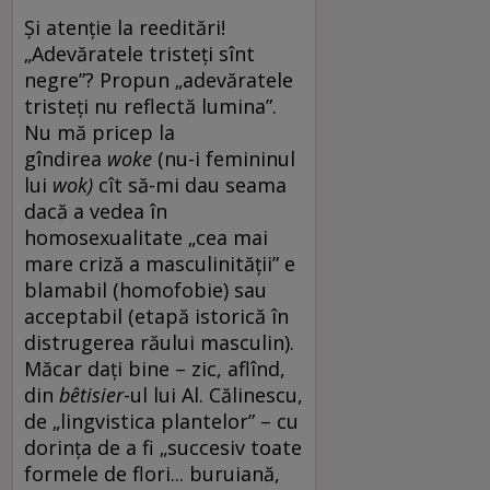
Și atenție la reeditări!
„Adevăratele tristeți sînt
negre”? Propun „adevăratele
tristeți nu reflectă lumina”.
Nu mă pricep la
gîndirea
woke
(nu-i femininul
lui
wok)
cît să-mi dau seama
dacă a vedea în
homosexualitate „cea mai
mare criză a masculinității” e
blamabil (homofobie) sau
acceptabil (etapă istorică în
distrugerea răului masculin).
Măcar dați bine – zic, aflînd,
din
bêtisier
-ul lui Al. Călinescu,
de „lingvistica plantelor” – cu
dorința de a fi „succesiv toate
formele de flori... buruiană,