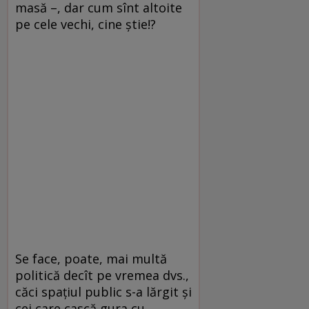
masă –, dar cum sînt altoite
pe cele vechi, cine știe!?
Se face, poate, mai multă
politică decît pe vremea dvs.,
căci spațiul public s-a lărgit și
cei care cască gura cu