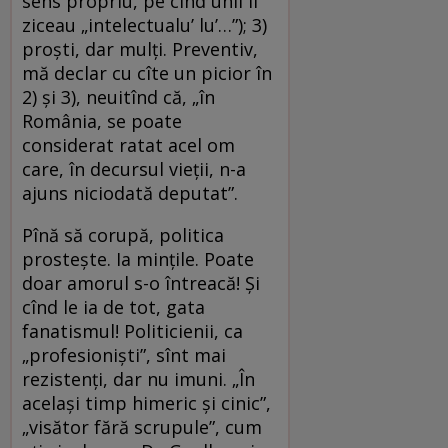
sens propriu, pe cînd unii îi
ziceau „intelectualu’ lu’…”); 3)
proști, dar mulți. Preventiv,
mă declar cu cîte un picior în
2) și 3), neuitînd că, „în
România, se poate
considerat ratat acel om
care, în decursul vieții, n-a
ajuns niciodată deputat”.
Pînă să corupă, politica
prostește. Ia mințile. Poate
doar amorul s-o întreacă! Și
cînd le ia de tot, gata
fanatismul! Politicienii, ca
„profesioniști”, sînt mai
rezistenți, dar nu imuni. „În
același timp himeric și cinic”,
„visător fără scrupule”, cum