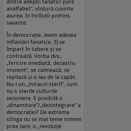
dintre adepții fanatici pare
analfabet”, vîntură cuvinte
aiurea, în încîlceli pretins
savante.
În democrație, avem adesea
inflamări fanatice. 3) se
împart în tabere și se
contrează. Vorba dvs.,
„fericire imediată, dezastru
iminent”, se calmează, se
repliază și o iau de la capăt.
Nu-i un „miracol steril”, cum
nu-s sterile culturile
sezoniere. E posibilă o
„dinamitare”/„dezintegrare” a
democrației? De extrema
stînga nu se mai teme nimeni
prea tare; o „revoluție