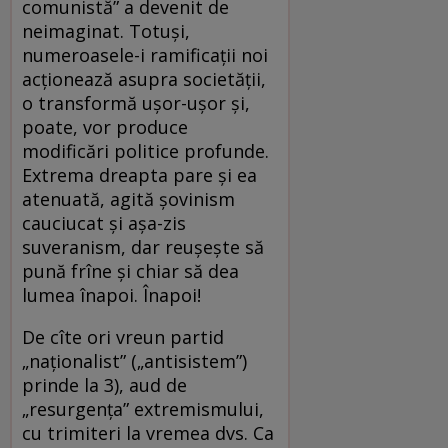
comunistă” a devenit de
neimaginat. Totuși,
numeroasele-i ramificații noi
acționează asupra societății,
o transformă ușor-ușor și,
poate, vor produce
modificări politice profunde.
Extrema dreapta pare și ea
atenuată, agită șovinism
cauciucat și așa-zis
suveranism, dar reușește să
pună frîne și chiar să dea
lumea înapoi. Înapoi!
De cîte ori vreun partid
„naționalist” („antisistem”)
prinde la 3), aud de
„resurgența” extremismului,
cu trimiteri la vremea dvs. Ca