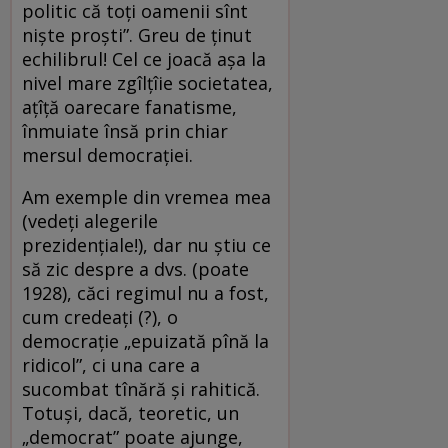
politic că toți oamenii sînt
niște proști”. Greu de ținut
echilibrul! Cel ce joacă așa la
nivel mare zgîlțîie societatea,
ațîță oarecare fanatisme,
înmuiate însă prin chiar
mersul democrației.
Am exemple din vremea mea
(vedeți alegerile
prezidențiale!), dar nu știu ce
să zic despre a dvs. (poate
1928), căci regimul nu a fost,
cum credeați (?), o
democrație „epuizată pînă la
ridicol”, ci una care a
sucombat tînără și rahitică.
Totuși, dacă, teoretic, un
„democrat” poate ajunge,