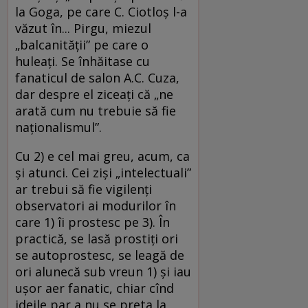
la Goga, pe care C. Ciotloș l-a
văzut în... Pirgu, miezul
„balcanității” pe care o
huleați. Se înhăitase cu
fanaticul de salon A.C. Cuza,
dar despre el ziceați că „ne
arată cum nu trebuie să fie
naționalismul”.
Cu 2) e cel mai greu, acum, ca
și atunci. Cei ziși „intelectuali”
ar trebui să fie vigilenți
observatori ai modurilor în
care 1) îi prostesc pe 3). În
practică, se lasă prostiți ori
se autoprostesc, se leagă de
ori alunecă sub vreun 1) și iau
ușor aer fanatic, chiar cînd
ideile par a nu se preta la