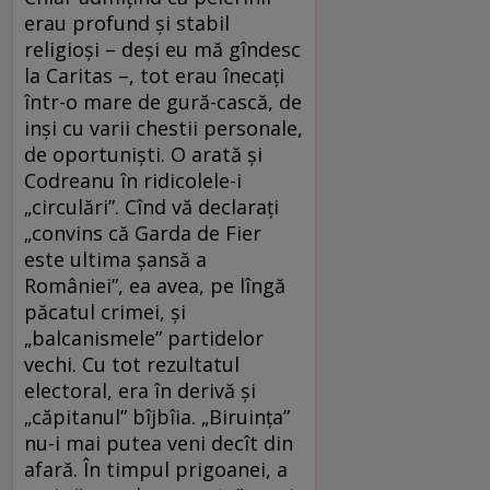
erau profund și stabil
religioși – deși eu mă gîndesc
la Caritas –, tot erau înecați
într-o mare de gură-cască, de
inși cu varii chestii personale,
de oportuniști. O arată și
Codreanu în ridicolele-i
„circulări”. Cînd vă declarați
„convins că Garda de Fier
este ultima șansă a
României”, ea avea, pe lîngă
păcatul crimei, și
„balcanismele” partidelor
vechi. Cu tot rezultatul
electoral, era în derivă și
„căpitanul” bîjbîia. „Biruința”
nu-i mai putea veni decît din
afară. În timpul prigoanei, a