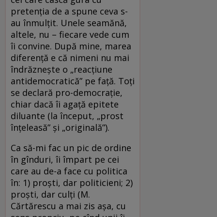
pretenția de a spune ceva s-
au înmulțit. Unele seamănă,
altele, nu – fiecare vede cum
îi convine. După mine, marea
diferență e că nimeni nu mai
îndrăznește o „reacțiune
antidemocratică” pe față. Toți
se declară pro-democrație,
chiar dacă îi agață epitete
diluante (la început, „prost
înțeleasă” și „originală”).
Ca să-mi fac un pic de ordine
în gînduri, îi împart pe cei
care au de-a face cu politica
în: 1) proști, dar politicieni; 2)
proști, dar culți (M.
Cărtărescu a mai zis așa, cu