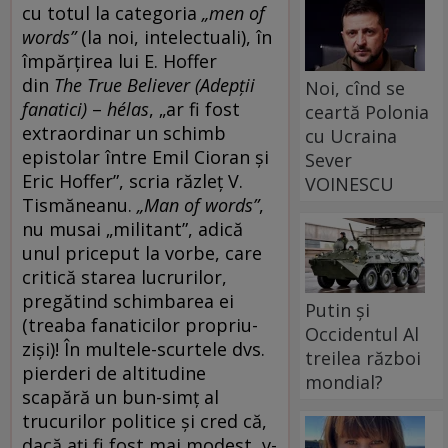
cu totul la categoria
„men of
words”
(la noi, intelectuali), în
împărțirea lui E. Hoffer
din
The True Believer (Adepții
Noi, cînd se
fanatici)
–
hélas
, „ar fi fost
ceartă Polonia
extraordinar un schimb
cu Ucraina
epistolar între Emil Cioran și
Sever
Eric Hoffer”, scria răzleț V.
VOINESCU
Tismăneanu.
„Man of words”
,
nu musai „militant”, adică
unul priceput la vorbe, care
critică starea lucrurilor,
pregătind schimbarea ei
Putin și
(treaba fanaticilor propriu-
Occidentul Al
ziși)! În multele-scurtele dvs.
treilea război
pierderi de altitudine
mondial?
scapără un bun-simț al
trucurilor politice și cred că,
dacă ați fi fost mai modest, v-