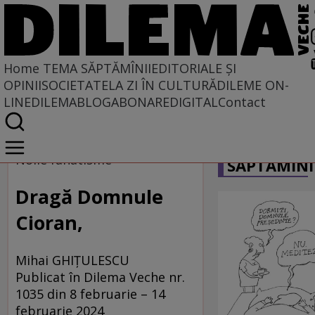
Home
TEMA SĂPTĂMÎNII
EDITORIALE ȘI
OPINII
SOCIETATE
LA ZI ÎN CULTURĂ
DILEME ON-
LINE
DILEMABLOG
ABONARE
DIGITAL
Contact
Home
CARICATU
Tema săptămînii
Noile fanatisme
SĂPTĂMÎNI
Dragă Domnule
Cioran,
Mihai GHIȚULESCU
Publicat în Dilema Veche nr.
1035 din 8 februarie – 14
februarie 2024