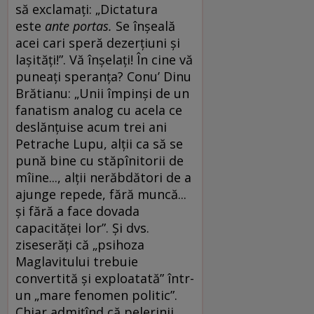
să exclamați: „Dictatura
este
ante portas.
Se înșeală
acei cari speră dezerțiuni și
lașități!”. Vă înșelați! În cine vă
puneați speranța? Conu’ Dinu
Brătianu: „Unii împinși de un
fanatism analog cu acela ce
deslănțuise acum trei ani
Petrache Lupu, alții ca să se
pună bine cu stăpînitorii de
mîine..., alții nerăbdători de a
ajunge repede, fără muncă...
și fără a face dovada
capacităței lor”. Și dvs.
ziseserăți că „psihoza
Maglavitului trebuie
convertită și exploatată” într-
un „mare fenomen politic”.
Chiar admițînd că pelerinii