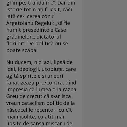
ghimpe, trandafir...”. Dar din
istorie tot n-ați fi ieșit, căci
iată ce-i cerea conu’
Argetoianu Regelui: „să fie
numit președintele Casei
grădinelor... dictatorul
florilor”. De politică nu se
poate scăpa!
Nu ducem, nici azi, lipsă de
idei, ideologii, utopiuțe, care
agită spiritele și uneori
fanatizează pro/contra, dînd
impresia că lumea o ia razna.
Greu de crezut că s-ar isca
vreun cataclism politic de la
născocelile recente – cu cît
mai insolite, cu atît mai
lipsite de șansa mișcării de