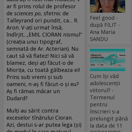
ar fi prins rolul de profesor
de
sciences
po
, sfetnic de
Feel good -
Talleyrand ori pundit, ca... R.
după FILIT -
Aron. V-ați urmat însă,
Ana Maria
îndîrjit, „EMIL CIORAN nismul”
SANDU
(creația unui tipograf,
semnată de Ar. Acterian). Nu
caut să vă flatez! Nici să vă
blamez, deși ați făcut-o de
Miorița, cu toată gălbeaza ei!
Cum își văd
Prins sub vremi și sub
adolescenții
oameni, n-aș fi făcut-o și eu?
viitorul? -
Aș fi rămas măcar un
Termenul
Dudard?
pentru
Mulți au sărit contra
înscrieri s-a
exceselor tînărului Cioran.
prelungit până
Azi, destui s-ar putea lega (și)
la data de 11
de modul în care maturul