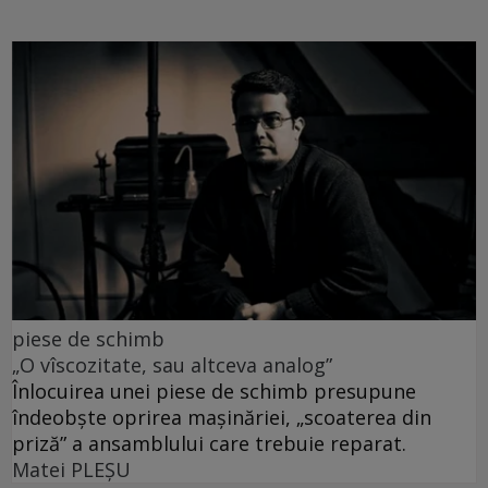
piese de schimb
„O vîscozitate, sau altceva analog”
Înlocuirea unei piese de schimb presupune
îndeobște oprirea mașinăriei, „scoaterea din
priză” a ansamblului care trebuie reparat.
Matei PLEŞU