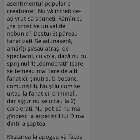
asentimentul popular e
creatoare.” Nu vă întreb ce-
ați vrut să spuneți. Rămîn cu
„ne prostise un val de
nebunie”. Destui 3) păreau
fanatizați. Se adunaseră,
amărîți și/sau atrași de
spectacol, cu voia, dacă nu cu
sprijinul 1) „democrați” (care
se temeau mai tare de alți
fanatici, ținuți sub bocanc,
comuniștii). Nu știu cum se
uitau la fanaticii criminali,
dar sigur nu se uitau la 2)
care erați. Nu pot să nu mă
gîndesc la arpetiștii lui Dima
dintr-a șaptea.
Mișcarea la apogeu vă făcea