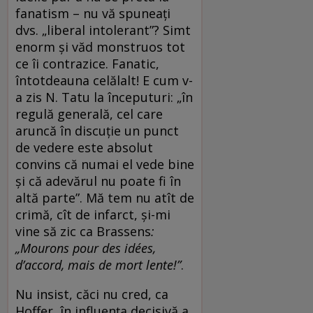
fanatism – nu vă spuneați
dvs. „liberal intolerant”? Simt
enorm și văd monstruos tot
ce îi contrazice. Fanatic,
întotdeauna celălalt! E cum v-
a zis N. Tatu la începuturi: „în
regulă generală, cel care
aruncă în discuție un punct
de vedere este absolut
convins că numai el vede bine
și că adevărul nu poate fi în
altă parte”. Mă tem nu atît de
crimă, cît de infarct, și-mi
vine să zic ca Brassens
:
„Mourons pour des idées,
d’accord, mais de mort lente!”
.
Nu insist, căci nu cred, ca
Hoffer, în influența decisivă a