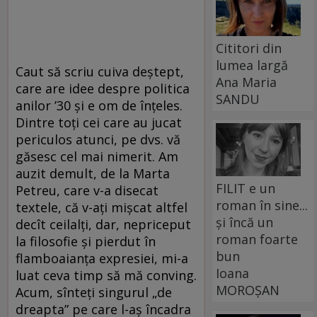
Cititori din
lumea largă
Caut să scriu cuiva deștept,
Ana Maria
care are idee despre politica
SANDU
anilor ’30 și e om de înțeles.
Dintre toți cei care au jucat
periculos atunci, pe dvs. vă
găsesc cel mai nimerit. Am
auzit demult, de la Marta
FILIT e un
Petreu, care v-a disecat
roman în sine...
textele, că v-ați mișcat altfel
și încă un
decît ceilalți, dar, nepriceput
roman foarte
la filosofie și pierdut în
bun
flamboaianța expresiei, mi-a
Ioana
luat ceva timp să mă conving.
MOROȘAN
Acum, sînteți singurul „de
dreapta” pe care l-aș încadra