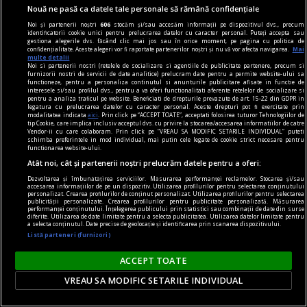
Nouă ne pasă ca datele tale personale să rămână confidențiale
Noi și partenerii noștri
606
stocăm și/sau accesăm informații pe dispozitivul dvs., precum
identificatorii cookie unici pentru prelucrarea datelor cu caracter personal. Puteți accepta sau
gestiona alegerile dvs. făcând clic mai jos sau în orice moment, pe pagina cu politica de
confidențialitate. Aceste alegeri vor fi raportate partenerilor noștri și nu vă vor afecta navigarea.
Mai
multe detalii
Noi si partenerii nostri (retelele de socializare si agentiile de publicitate partenere, precum si
furnizorii nostri de servicii de date analitice) prelucram date pentru a permite website-ului sa
functioneze, pentru a personaliza continutul si anunturile publicitare afisate in functie de
interesele si/sau profilul dvs., pentru a va oferi functionalitati aferente retelelor de socializare si
pentru a analiza traficul pe website. Beneficiati de drepturile prevazute de art. 15-22 din GDPR in
dalí
legatura cu prelucrarea datelor cu caracter personal. Aceste drepturi pot fi exercitate prin
modalitatea indicata
aici
. Prin click pe “ACCEPT TOATE”, acceptati folosirea tuturor Tehnologiilor de
Gala
tip Cookie, care implica inclusiv acceptul dvs. cu privire la stocarea/accesarea informatiilor de catre
Vendor-ii cu care colaboram. Prin click pe “VREAU SA MODIFIC SETARILE INDIVIDUAL” puteti
Numai Gala și Dalí sînt deghizați într‑o mitologie
schimba preferintele in mod individual, mai putin cele legate de cookie strict necesare pentru
functionarea website-ului.
deja indestructibilă.
Atât noi, cât și partenerii noștri prelucrăm datele pentru a oferi:
Dezvoltarea și îmbunătățirea serviciilor. Măsurarea performanței reclamelor. Stocarea și/sau
accesarea informațiilor de pe un dispozitiv. Utilizarea profilurilor pentru selectarea conținutului
personalizat. Crearea profilurilor de conținut personalizat. Utilizarea profilurilor pentru selectarea
publicității personalizate. Crearea profilurilor pentru publicitate personalizată. Măsurarea
performanței conținutului. Înțelegerea publicului prin statistici sau combinații de date din surse
diferite. Utilizarea de date limitate pentru a selecta publicitatea. Utilizarea datelor limitate pentru
a selecta conținutul. Date precise de geolocație și identificarea prin scanarea dispozitivului.
Listă parteneri (furnizori)
ACCEPT TOATE
VREAU SA MODIFIC SETARILE INDIVIDUAL