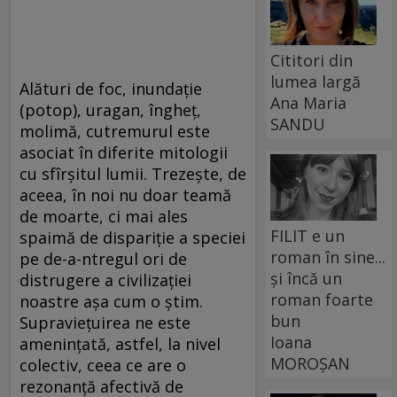
Cititori din
lumea largă
Alături de foc, inundaţie
Ana Maria
(potop), uragan, îngheţ,
SANDU
molimă, cutremurul este
asociat în diferite mitologii
cu sfîrşitul lumii. Trezeşte, de
aceea, în noi nu doar teamă
de moarte, ci mai ales
FILIT e un
spaimă de dispariţie a speciei
roman în sine...
pe de-a-ntregul ori de
și încă un
distrugere a civilizaţiei
roman foarte
noastre aşa cum o ştim.
bun
Supravieţuirea ne este
Ioana
ameninţată, astfel, la nivel
MOROȘAN
colectiv, ceea ce are o
rezonanţă afectivă de