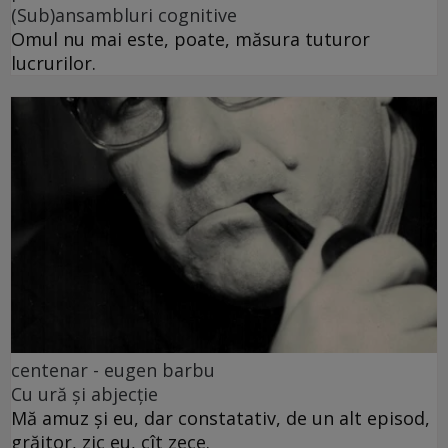
(Sub)ansambluri cognitive
Omul nu mai este, poate, măsura tuturor
lucrurilor.
centenar - eugen barbu
Cu ură și abjecție
Mă amuz și eu, dar constatativ, de un alt episod,
grăitor, zic eu, cît zece.