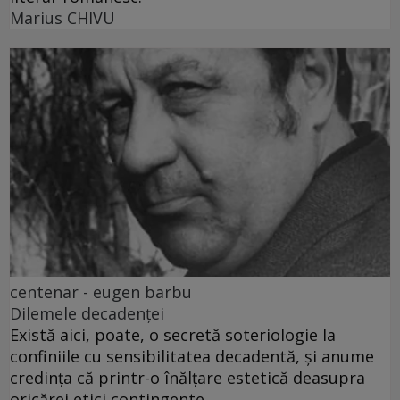
Marius CHIVU
centenar - eugen barbu
Dilemele decadenței
Există aici, poate, o secretă soteriologie la
confiniile cu sensibilitatea decadentă, și anume
credința că printr-o înălțare estetică deasupra
oricărei etici contingente.