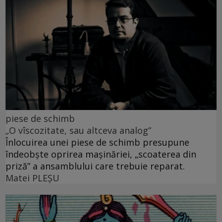
piese de schimb
„O vîscozitate, sau altceva analog”
Înlocuirea unei piese de schimb presupune
îndeobște oprirea mașinăriei, „scoaterea din
priză” a ansamblului care trebuie reparat.
Matei PLEŞU