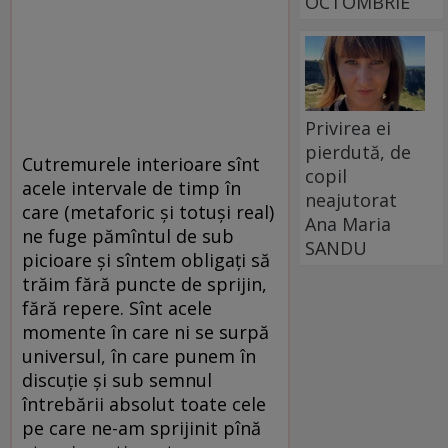
OCTOMBRIE
Privirea ei
pierdută, de
Cutremurele interioare sînt
copil
acele intervale de timp în
neajutorat
care (metaforic şi totuşi real)
Ana Maria
ne fuge pămîntul de sub
SANDU
picioare şi sîntem obligaţi să
trăim fără puncte de sprijin,
fără repere. Sînt acele
momente în care ni se surpă
universul, în care punem în
discuţie şi sub semnul
întrebării absolut toate cele
pe care ne-am sprijinit pînă