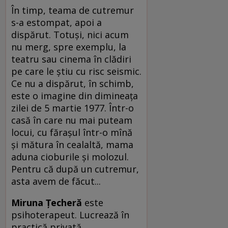
În timp, teama de cutremur
s-a estompat, apoi a
dispărut. Totuşi, nici acum
nu merg, spre exemplu, la
teatru sau cinema în clădiri
pe care le ştiu cu risc seismic.
Ce nu a dispărut, în schimb,
este o imagine din dimineaţa
zilei de 5 martie 1977. Într-o
casă în care nu mai puteam
locui, cu făraşul într-o mînă
şi mătura în cealaltă, mama
aduna cioburile şi molozul.
Pentru că după un cutremur,
asta avem de făcut...
Miruna Ţecheră
este
psihoterapeut. Lucrează în
practică privată.