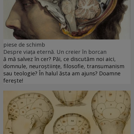
piese de schimb
Despre viața eternă. Un creier în borcan
ă mă salvez în cer? Păi, ce discutăm noi aici,
domnule, neuroștiințe, filosofie, transumanism
sau teologie? În halul ăsta am ajuns? Doamne
ferește!