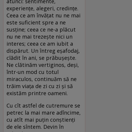
atunci: sentimente,
experienţe, alegeri, credinţe.
Ceea ce am învăţat nu ne mai
este suficient spre a ne
susţine; ceea ce ne-a plăcut
nu ne mai trezeşte nici un
interes; ceea ce am iubit a
dispărut. Un întreg eşafodaj,
clădit în ani, se prăbuşeşte.
Ne clătinăm vertiginos, deşi,
într-un mod cu totul
miraculos, continuăm să ne
trăim viaţa de zi cu zi şi să
existăm printre oameni.
Cu cît astfel de cutremure se
petrec la mai mare adîncime,
cu atît mai puţin conştienţi
de ele sîntem. Devin în