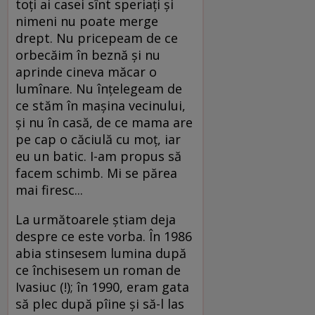
toţi ai casei sînt speriaţi şi
nimeni nu poate merge
drept. Nu pricepeam de ce
orbecăim în beznă şi nu
aprinde cineva măcar o
lumînare. Nu înţelegeam de
ce stăm în maşina vecinului,
şi nu în casă, de ce mama are
pe cap o căciulă cu moţ, iar
eu un batic. I-am propus să
facem schimb. Mi se părea
mai firesc...
La următoarele ştiam deja
despre ce este vorba. În 1986
abia stinsesem lumina după
ce închisesem un roman de
Ivasiuc (!); în 1990, eram gata
să plec după pîine şi să-l las