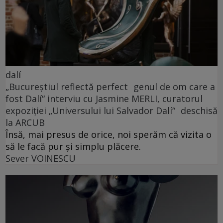
dalí
„Bucureștiul reflectă perfect genul de om care a
fost Dalí“ interviu cu Jasmine MERLI, curatorul
expoziției „Universului lui Salvador Dalí“ deschisă
la ARCUB
Însă, mai presus de orice, noi sperăm că vizita o
să le facă pur și simplu plăcere.
Sever VOINESCU