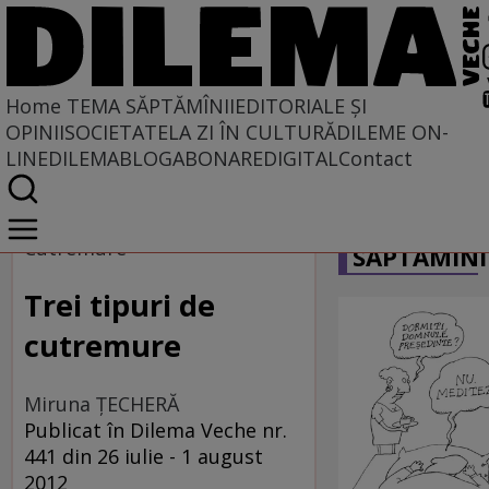
Home
TEMA SĂPTĂMÎNII
EDITORIALE ȘI
OPINII
SOCIETATE
LA ZI ÎN CULTURĂ
DILEME ON-
LINE
DILEMABLOG
ABONARE
DIGITAL
Contact
Home
CARICATU
Tema săptămînii
Cutremure
SĂPTĂMÎNI
Trei tipuri de
cutremure
Miruna ȚECHERĂ
Publicat în Dilema Veche nr.
441 din 26 iulie - 1 august
2012