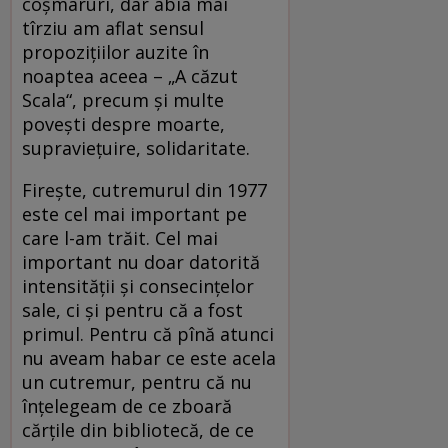
coşmaruri, dar abia mai
tîrziu am aflat sensul
propoziţiilor auzite în
noaptea aceea – „A căzut
Scala“, precum şi multe
poveşti despre moarte,
supravieţuire, solidaritate.
Fireşte, cutremurul din 1977
este cel mai important pe
care l-am trăit. Cel mai
important nu doar datorită
intensităţii şi consecinţelor
sale, ci şi pentru că a fost
primul. Pentru că pînă atunci
nu aveam habar ce este acela
un cutremur, pentru că nu
înţelegeam de ce zboară
cărţile din bibliotecă, de ce