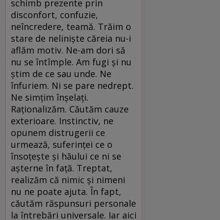
schimb prezente prin
disconfort, confuzie,
neîncredere, teamă. Trăim o
stare de nelinişte căreia nu-i
aflăm motiv. Ne-am dori să
nu se întîmple. Am fugi şi nu
ştim de ce sau unde. Ne
înfuriem. Ni se pare nedrept.
Ne simţim înşelaţi.
Raţionalizăm. Căutăm cauze
exterioare. Instinctiv, ne
opunem distrugerii ce
urmează, suferinţei ce o
însoţeşte şi hăului ce ni se
aşterne în faţă. Treptat,
realizăm că nimic şi nimeni
nu ne poate ajuta. În fapt,
căutăm răspunsuri personale
la întrebări universale. Iar aici