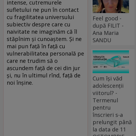
intense, cutremurele
sufletului ne pun în contact
cu fragilitatea universului
Feel good -
subiectiv despre care cu
după FILIT -
naivitate ne imaginăm că îl
Ana Maria
stăpînim şi cunoaştem. Şi ne
SANDU
mai pun faţă în faţă cu
vulnerabilitatea personală pe
care ne trudim să o
ascundem faţă de cei din jur
şi, nu în ultimul rînd, faţă de
Cum își văd
noi înşine.
adolescenții
viitorul? -
Termenul
pentru
înscrieri s-a
prelungit până
la data de 11