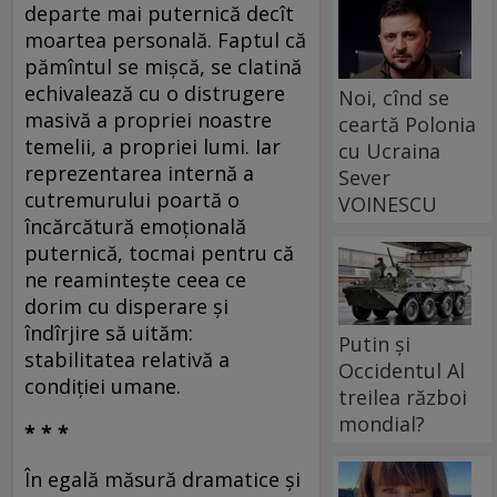
departe mai puternică decît
moartea personală. Faptul că
pămîntul se mişcă, se clatină
echivalează cu o distrugere
Noi, cînd se
masivă a propriei noastre
ceartă Polonia
temelii, a propriei lumi. Iar
cu Ucraina
reprezentarea internă a
Sever
cutremurului poartă o
VOINESCU
încărcătură emoţională
puternică, tocmai pentru că
ne reaminteşte ceea ce
dorim cu disperare şi
îndîrjire să uităm:
Putin și
stabilitatea relativă a
Occidentul Al
condiţiei umane.
treilea război
mondial?
* * *
În egală măsură dramatice şi