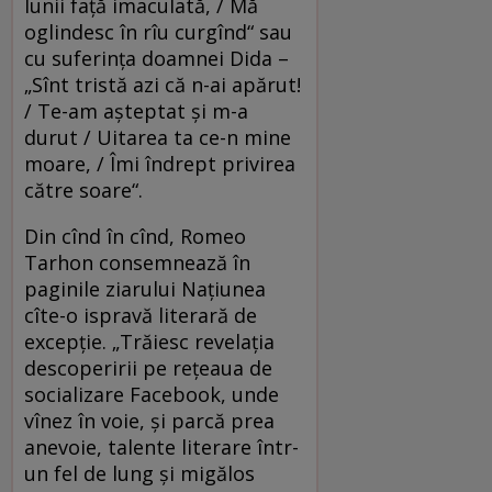
lunii faţă imaculată, / Mă
oglindesc în rîu curgînd“ sau
cu suferinţa doamnei Dida –
„Sînt tristă azi că n-ai apărut!
/ Te-am aşteptat şi m-a
durut / Uitarea ta ce-n mine
moare, / Îmi îndrept privirea
către soare“.
Din cînd în cînd, Romeo
Tarhon consemnează în
paginile ziarului Naţiunea
cîte-o ispravă literară de
excepţie. „Trăiesc revelaţia
descoperirii pe reţeaua de
socializare Facebook, unde
vînez în voie, şi parcă prea
anevoie, talente literare într-
un fel de lung şi migălos