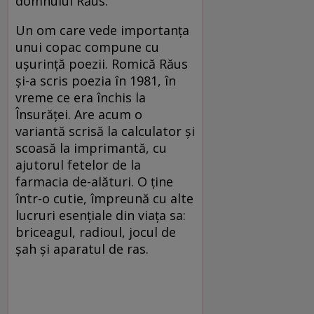
domnului Răus.
Un om care vede importanţa
unui copac compune cu
uşurinţă poezii. Romică Răus
şi-a scris poezia în 1981, în
vreme ce era închis la
Însurăţei. Are acum o
variantă scrisă la calculator şi
scoasă la imprimantă, cu
ajutorul fetelor de la
farmacia de-alături. O ţine
într-o cutie, împreună cu alte
lucruri esenţiale din viaţa sa:
briceagul, radioul, jocul de
şah şi aparatul de ras.