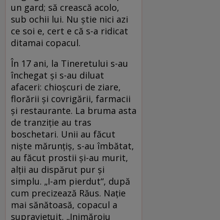
un gard; să crească acolo,
sub ochii lui. Nu ştie nici azi
ce soi e, cert e că s-a ridicat
ditamai copacul.
În 17 ani, la Tineretului s-au
închegat şi s-au diluat
afaceri: chioşcuri de ziare,
florării şi covrigării, farmacii
şi restaurante. La bruma asta
de tranziţie au tras
boschetari. Unii au făcut
nişte mărunţiş, s-au îmbătat,
au făcut prostii şi-au murit,
alţii au dispărut pur şi
simplu. „I-am pierdut“, după
cum precizează Răus. Naţie
mai sănătoasă, copacul a
supravieţuit. „Inimăroiu