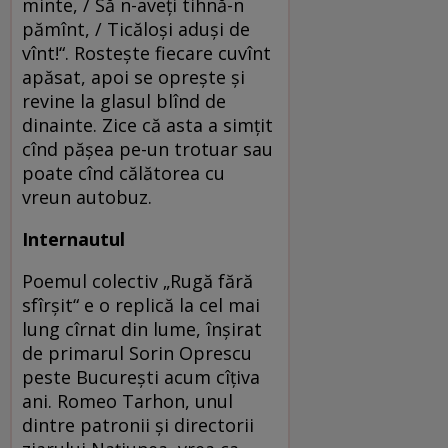
minte, / Să n-aveţi tihnă-n
pămînt, / Ticăloşi aduşi de
vînt!“. Rosteşte fiecare cuvînt
apăsat, apoi se opreşte şi
revine la glasul blînd de
dinainte. Zice că asta a simţit
cînd păşea pe-un trotuar sau
poate cînd călătorea cu
vreun autobuz.
Internautul
Poemul colectiv „Rugă fără
sfîrşit“ e o replică la cel mai
lung cîrnat din lume, înşirat
de primarul Sorin Oprescu
peste Bucureşti acum cîţiva
ani. Romeo Tarhon, unul
dintre patronii şi directorii