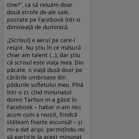
tine?“, ca să reluăm doar
două strofe de-ale sale,
postate pe Facebook într-o
dimineaţă de duminică.
„[Scrisul] e aerul pe care-l
respir. Nu ştiu în ce măsură
chiar am talent (...), dar ştiu
că scrisul este viaţa mea. Din
păcate, o viaţă dusă doar pe
cărările umbroase din
pădurile sufletului meu. Pînă
într-o zi, cînd minunatul
domn Tarhon m-a găsit în
Facebook – habar n-am nici
acum cum a reuşit, fiindcă
stăteam foarte ascunsă! – şi
mi-a dat aripi, permiţîndu-mi
să particip la acest minunat