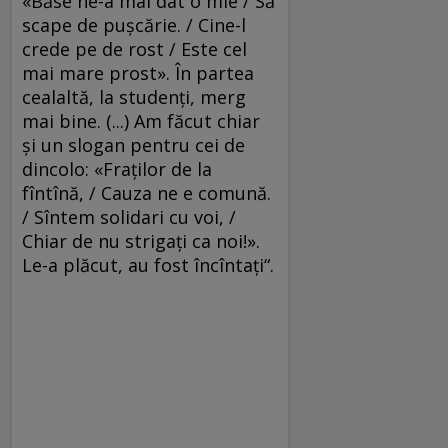
«Băse ne-a mai dat o mie / Să
scape de puşcărie. / Cine-l
crede pe de rost / Este cel
mai mare prost». În partea
cealaltă, la studenţi, merg
mai bine. (...) Am făcut chiar
şi un slogan pentru cei de
dincolo: «Fraţilor de la
fîntînă, / Cauza ne e comună.
/ Sîntem solidari cu voi, /
Chiar de nu strigaţi ca noi!».
Le-a plăcut, au fost încîntaţi“.