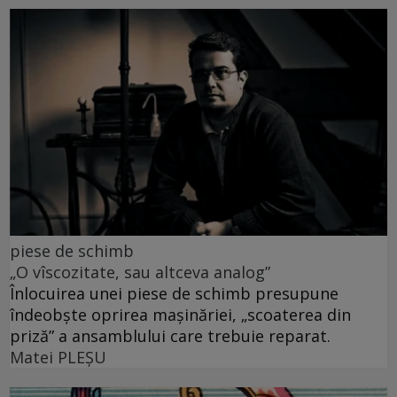
piese de schimb
„O vîscozitate, sau altceva analog”
Înlocuirea unei piese de schimb presupune
îndeobște oprirea mașinăriei, „scoaterea din
priză” a ansamblului care trebuie reparat.
Matei PLEŞU