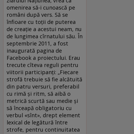
ziarului Naţiunea, vrea ca
omenirea să-i cunoască pe
români după vers. Să se
înfioare cu toţii de puterea
de creaţie a acestui neam, nu
de lungimea cîrnatului său. În
septembrie 2011, a fost
inaugurată pagina de
Facebook a proiectului. Erau
trecute cîteva reguli pentru
viitorii participanţi: „Fiecare
strofă trebuie să fie alcătuită
din patru versuri, preferabil
cu rimă şi ritm, să aibă o
metrică scurtă sau medie şi
să înceapă obligatoriu cu
verbul «sînt», drept element
lexical de legătură între
strofe, pentru continuitatea