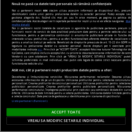
Nouă ne pasă ca datele tale personale să rămână confidențiale
piese de schimb
Noi și partenerii noștri
606
stocăm și/sau accesăm informații pe dispozitivul dvs., precum
identificatorii cookie unici pentru prelucrarea datelor cu caracter personal. Puteți accepta sau
(Sub)ansambluri cognitive
gestiona alegerile dvs. făcând clic mai jos sau în orice moment, pe pagina cu politica de
confidențialitate. Aceste alegeri vor fi raportate partenerilor noștri și nu vă vor afecta navigarea.
Mai
Omul nu mai este, poate, măsura tuturor
multe detalii
Noi si partenerii nostri (retelele de socializare si agentiile de publicitate partenere, precum si
lucrurilor.
furnizorii nostri de servicii de date analitice) prelucram date pentru a permite website-ului sa
functioneze, pentru a personaliza continutul si anunturile publicitare afisate in functie de
interesele si/sau profilul dvs., pentru a va oferi functionalitati aferente retelelor de socializare si
pentru a analiza traficul pe website. Beneficiati de drepturile prevazute de art. 15-22 din GDPR in
legatura cu prelucrarea datelor cu caracter personal. Aceste drepturi pot fi exercitate prin
modalitatea indicata
aici
. Prin click pe “ACCEPT TOATE”, acceptati folosirea tuturor Tehnologiilor de
tip Cookie, care implica inclusiv acceptul dvs. cu privire la stocarea/accesarea informatiilor de catre
Vendor-ii cu care colaboram. Prin click pe “VREAU SA MODIFIC SETARILE INDIVIDUAL” puteti
schimba preferintele in mod individual, mai putin cele legate de cookie strict necesare pentru
functionarea website-ului.
Atât noi, cât și partenerii noștri prelucrăm datele pentru a oferi:
Dezvoltarea și îmbunătățirea serviciilor. Măsurarea performanței reclamelor. Stocarea și/sau
accesarea informațiilor de pe un dispozitiv. Utilizarea profilurilor pentru selectarea conținutului
personalizat. Crearea profilurilor de conținut personalizat. Utilizarea profilurilor pentru selectarea
publicității personalizate. Crearea profilurilor pentru publicitate personalizată. Măsurarea
performanței conținutului. Înțelegerea publicului prin statistici sau combinații de date din surse
diferite. Utilizarea de date limitate pentru a selecta publicitatea. Utilizarea datelor limitate pentru
a selecta conținutul. Date precise de geolocație și identificarea prin scanarea dispozitivului.
Listă parteneri (furnizori)
ACCEPT TOATE
centenar - eugen barbu
VREAU SA MODIFIC SETARILE INDIVIDUAL
Cu ură și abjecție