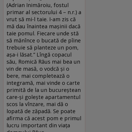
(Adrian Inimăroiu, fostul
primar al sectorului 4 – n.r.) a
vrut să mi-l taie. I-am zis că
mă dau înaintea maşinii dacă
taie pomul. Fiecare unde stă
să mănînce o bucată de pîine
trebuie să planteze un pom,
aşa-i lăsat.“ Lîngă copacul
său, Romică Răus mai bea un
vin de masă, o vodcă şi o
bere, mai completează o
integramă, mai vinde o carte
primită de la un bucureştean
care-şi goleşte apartamentul
scos la vînzare, mai dă o
lopată de zăpadă. Se poate
afirma că acest pom e primul
lucru important din viaţa