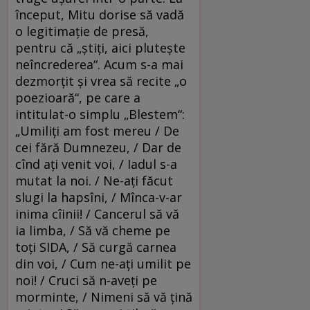
început, Mitu dorise să vadă
o legitimaţie de presă,
pentru că „ştiţi, aici pluteşte
neîncrederea“. Acum s-a mai
dezmorţit şi vrea să recite „o
poezioară“, pe care a
intitulat-o simplu „Blestem“:
„Umiliţi am fost mereu / De
cei fără Dumnezeu, / Dar de
cînd aţi venit voi, / Iadul s-a
mutat la noi. / Ne-aţi făcut
slugi la hapsîni, / Mînca-v-ar
inima cîinii! / Cancerul să vă
ia limba, / Să vă cheme pe
toţi SIDA, / Să curgă carnea
din voi, / Cum ne-aţi umilit pe
noi! / Cruci să n-aveţi pe
morminte, / Nimeni să vă ţină