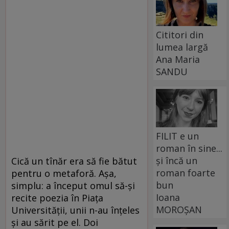
Cititori din
lumea largă
Ana Maria
SANDU
FILIT e un
roman în sine...
și încă un
Cică un tînăr era să fie bătut
roman foarte
pentru o metaforă. Aşa,
bun
simplu: a început omul să-şi
Ioana
recite poezia în Piaţa
MOROȘAN
Universităţii, unii n-au înţeles
şi au sărit pe el. Doi