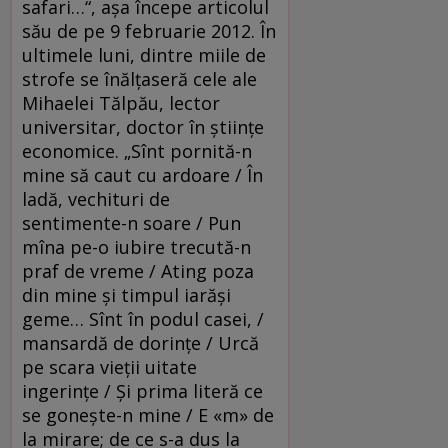
safari…“, aşa începe articolul
său de pe 9 februarie 2012. În
ultimele luni, dintre miile de
strofe se înălţaseră cele ale
Mihaelei Tălpău, lector
universitar, doctor în ştiinţe
economice. „Sînt pornită-n
mine să caut cu ardoare / În
ladă, vechituri de
sentimente-n soare / Pun
mîna pe-o iubire trecută-n
praf de vreme / Ating poza
din mine şi timpul iarăşi
geme… Sînt în podul casei, /
mansardă de dorinţe / Urcă
pe scara vieţii uitate
ingerinţe / Şi prima literă ce
se goneşte-n mine / E «m» de
la mirare; de ce s-a dus la