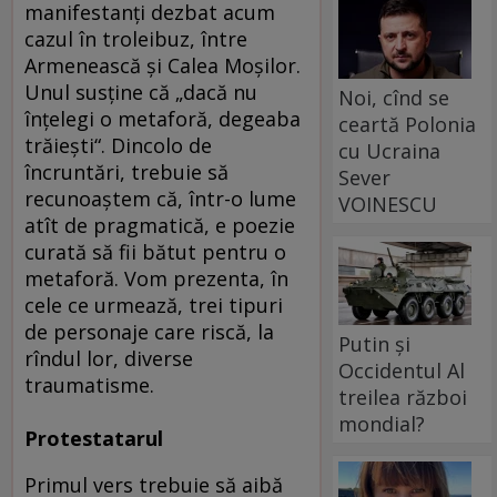
manifestanţi dezbat acum
cazul în troleibuz, între
Armenească şi Calea Moşilor.
Unul susţine că „dacă nu
Noi, cînd se
înţelegi o metaforă, degeaba
ceartă Polonia
trăieşti“. Dincolo de
cu Ucraina
încruntări, trebuie să
Sever
recunoaştem că, într-o lume
VOINESCU
atît de pragmatică, e poezie
curată să fii bătut pentru o
metaforă. Vom prezenta, în
cele ce urmează, trei tipuri
de personaje care riscă, la
Putin și
rîndul lor, diverse
Occidentul Al
traumatisme.
treilea război
mondial?
Protestatarul
Primul vers trebuie să aibă