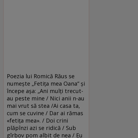
Poezia lui Romică Răus se
numeşte „Fetiţa mea Oana“ şi
începe aşa: „Ani mulţi trecut-
au peste mine / Nici anii n-au
mai vrut să stea /Ai casa ta,
cum se cuvine / Dar ai rămas
«fetiţa mea». / Doi crini
plăpînzi azi se ridică / Sub
gîrbov pom albit de nea / Eu