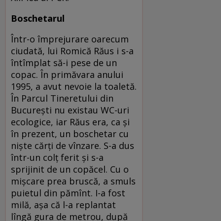
Boschetarul
Într-o împrejurare oarecum
ciudată, lui Romică Răus i s-a
întîmplat să-i pese de un
copac. În primăvara anului
1995, a avut nevoie la toaletă.
În Parcul Tineretului din
Bucureşti nu existau WC-uri
ecologice, iar Răus era, ca şi
în prezent, un boschetar cu
nişte cărţi de vînzare. S-a dus
într-un colţ ferit şi s-a
sprijinit de un copăcel. Cu o
mişcare prea bruscă, a smuls
puietul din pămînt. I-a fost
milă, aşa că l-a replantat
lîngă gura de metrou, după