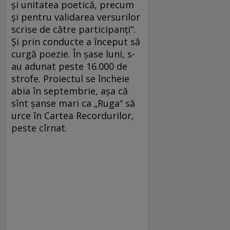
şi unitatea poetică, precum
şi pentru validarea versurilor
scrise de către participanţi“.
Şi prin conducte a început să
curgă poezie. În şase luni, s-
au adunat peste 16.000 de
strofe. Proiectul se încheie
abia în septembrie, aşa că
sînt şanse mari ca „Ruga“ să
urce în Cartea Recordurilor,
peste cîrnat.