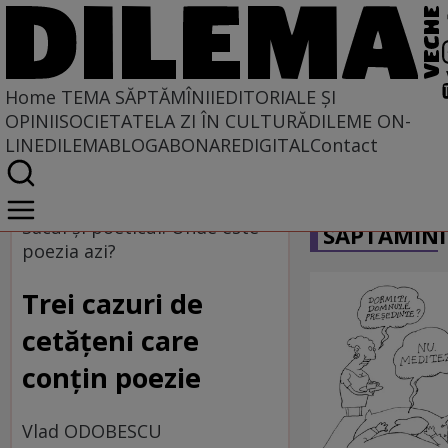
Home
TEMA SĂPTĂMÎNII
EDITORIALE ȘI
OPINII
SOCIETATE
LA ZI ÎN CULTURĂ
DILEME ON-
LINE
DILEMABLOG
ABONARE
DIGITAL
Contact
Home
CARICATU
Tema săptămînii
Sacul şi poeticul. Unde este
SĂPTĂMÎNI
poezia azi?
Trei cazuri de
cetăţeni care
conţin poezie
Vlad ODOBESCU