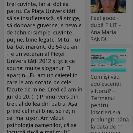
trei cuvinte, iar al doilea
patru. Ca Piaţa Universităţii
Feel good -
să se însufleţească, să strige,
după FILIT -
să doboare guverne, e nevoie
Ana Maria
de tehnici simple: cuvinte
SANDU
puţine, bine legate. Mitu – un
bărbat mărunt, de 54 de ani
– e un veteran al Pieţei
Universităţii 2012 şi ştie ce
spune: multe sloganuri îi
aparţin. „Eu am un caieţel în
Cum își văd
care le am notate pe cele
adolescenții
făcute de mine. Cred că am în
viitorul? -
jur de 20. (...) Primul vers din
Termenul
trei, al doilea din patru. Aşa
pentru
prind cel mai bine, se reţin
înscrieri s-a
cel mai uşor. Am văzut
prelungit până
psihologia oamenilor, că se
la data de 11
încurcă dacă e mai mult“,