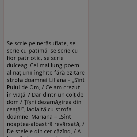
Se scrie pe nerăsuflate, se
scrie cu patimă, se scrie cu
fior patriotic, se scrie
dulceag. Cel mai lung poem
al naţiunii înghite fără ezitare
strofa doamnei Liliana – „Sînt
Puiul de Om, / Ce am crezut
în viaţă! / Dar dintr-un colţ de
dom / Ţîşni dezamăgirea din
ceaţă!“, laolaltă cu strofa
doamnei Mariana – „Sînt
noaptea-albastră revărsată, /
De stelele din cer căzînd, / A