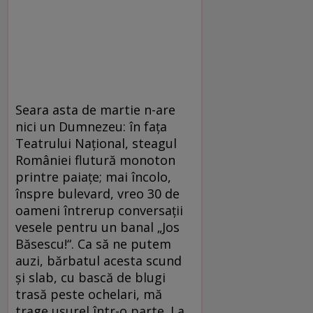
Seara asta de martie n-are
nici un Dumnezeu: în faţa
Teatrului Naţional, steagul
României flutură monoton
printre paiaţe; mai încolo,
înspre bulevard, vreo 30 de
oameni întrerup conversaţii
vesele pentru un banal „Jos
Băsescu!“. Ca să ne putem
auzi, bărbatul acesta scund
şi slab, cu bască de blugi
trasă peste ochelari, mă
trage uşurel într-o parte. La