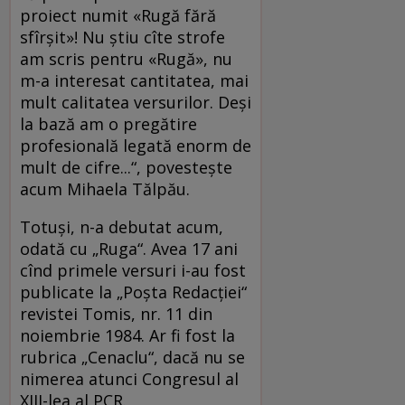
proiect numit «Rugă fără
sfîrşit»! Nu ştiu cîte strofe
am scris pentru «Rugă», nu
m-a interesat cantitatea, mai
mult calitatea versurilor. Deşi
la bază am o pregătire
profesională legată enorm de
mult de cifre...“, povesteşte
acum Mihaela Tălpău.
Totuşi, n-a debutat acum,
odată cu „Ruga“. Avea 17 ani
cînd primele versuri i-au fost
publicate la „Poşta Redacţiei“
revistei Tomis, nr. 11 din
noiembrie 1984. Ar fi fost la
rubrica „Cenaclu“, dacă nu se
nimerea atunci Congresul al
XIII-lea al PCR.