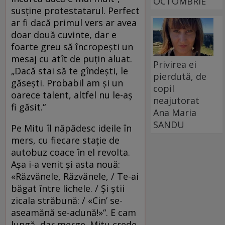
OCTOMBRIE
susţine protestatarul. Perfect
ar fi dacă primul vers ar avea
doar două cuvinte, dar e
foarte greu să încropeşti un
mesaj cu atît de puţin aluat.
Privirea ei
„Dacă stai să te gîndeşti, le
pierdută, de
găseşti. Probabil am şi un
copil
oarece talent, altfel nu le-aş
neajutorat
fi găsit.“
Ana Maria
SANDU
Pe Mitu îl năpădesc ideile în
mers, cu fiecare staţie de
autobuz coace în el revolta.
Aşa i-a venit şi asta nouă:
«Răzvănele, Răzvănele, / Te-ai
băgat între lichele. / Şi ştii
zicala străbună: / «Cin’ se-
aseamănă se-adună!»“. E cam
lungă, dar merge. Mitu crede