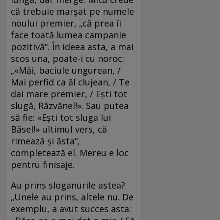
că trebuie marşat pe numele
noului premier, „că prea îi
face toată lumea campanie
pozitivă“. În ideea asta, a mai
scos una, poate-i cu noroc:
„«Măi, baciule ungurean, /
Mai perfid ca ăl clujean, / Te
dai mare premier, / Eşti tot
slugă, Răzvănel!». Sau putea
să fie: «Eşti tot sluga lui
Băsel!» ultimul vers, că
rimează şi ăsta“,
completează el. Mereu e loc
pentru finisaje.
Au prins sloganurile astea?
„Unele au prins, altele nu. De
exemplu, a avut succes asta: