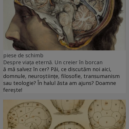
piese de schimb
Despre viața eternă. Un creier în borcan
ă mă salvez în cer? Păi, ce discutăm noi aici,
domnule, neuroștiințe, filosofie, transumanism
sau teologie? În halul ăsta am ajuns? Doamne
ferește!