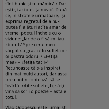
sînt bunic şi tu mămică / Dar
eşti şi azi «fetiţa mea»“. După
ce, în strofele următoare, îşi
exprimă regretul de a nu-i
putea fi alături atîta amar de
vreme, poetul încheie cu o
viziune: „Iar de-o fi să-mi iau
zborul / Spre cerul meu
vărgat cu gratii / În suflet mi-
oi păstra odorul / «Fetiţa
mea» – «fetiţa tatii»“.
Recunoaşte că s-a inspirat
din mai mulţi autori, dar asta
prea puţin contează: să se
învîrtă rotiţe sufleteşti, să-ţi
vină să scrii o poezie – asta e
totul.
Vlad Odobescu este jurnalist.