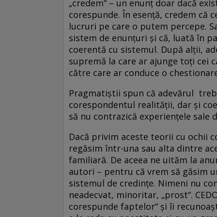
„credem“ – un enunț doar dacă exist
corespunde. În esență, credem că c
lucruri pe care o putem percepe. Sa
sistem de enunțuri și că, luată în 
coerentă cu sistemul. După alții, ade
supremă la care ar ajunge toți cei c
către care ar conduce o chestionare 
Pragmatiștii spun că adevărul trebui
corespondentul realității, dar și coe
să nu contrazică experiențele sale d
Dacă privim aceste teorii cu ochii 
regăsim într-una sau alta dintre ac
familiară. De aceea ne uităm la an
autori – pentru că vrem să găsim un
sistemul de credințe. Nimeni nu co
neadecvat, minoritar, „prost“. CEDO
corespunde faptelor“ și îi recunoașt