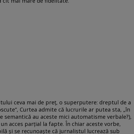
 cît mai mare de fidelitate.
tului ceva mai de preț, o superputere: dreptul de a
oscute“, Curtea admite că lucrurile ar putea sta, „în
tere semantică au aceste mici automatisme verbale?),
r un acces parțial la fapte. În chiar aceste vorbe,
ilă și se recunoaște că jurnalistul lucrează sub