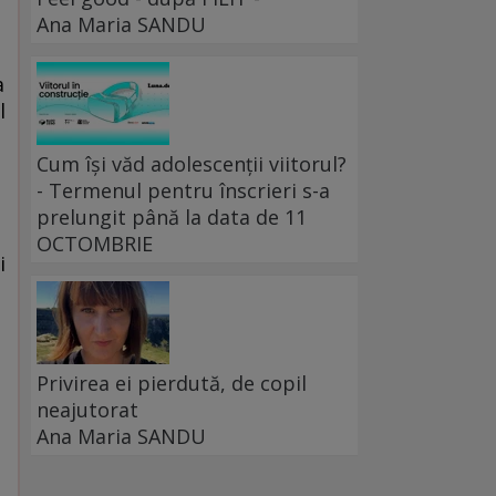
Ana Maria SANDU
a
l
Cum își văd adolescenții viitorul?
- Termenul pentru înscrieri s-a
prelungit până la data de 11
OCTOMBRIE
i
Privirea ei pierdută, de copil
neajutorat
Ana Maria SANDU