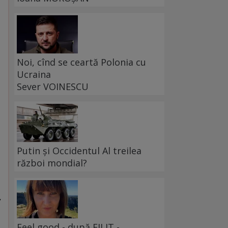
Noi, cînd se ceartă Polonia cu
Ucraina
Sever VOINESCU
Putin și Occidentul Al treilea
război mondial?
,
Feel good - după FILIT -