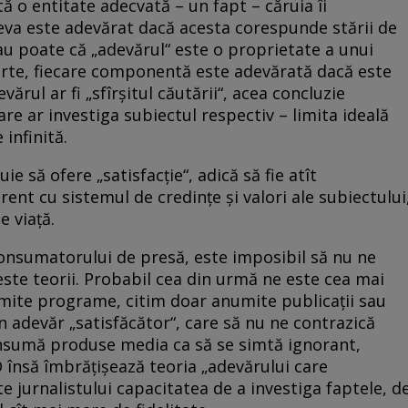
ă o entitate adecvată – un fapt – căruia îi
eva este adevărat dacă acesta corespunde stării de
u poate că „adevărul“ este o proprietate a unui
parte, fiecare componentă este adevărată dacă este
vărul ar fi „sfîrșitul căutării“, acea concluzie
are ar investiga subiectul respectiv – limita ideală
infinită.
e să ofere „satisfacție“, adică să fie atît
rent cu sistemul de credințe și valori ale subiectului
e viață.
consumatorului de presă, este imposibil să nu ne
este teorii. Probabil cea din urmă ne este cea mai
umite programe, citim doar anumite publicații sau
 adevăr „satisfăcător“, care să nu ne contrazică
nsumă produse media ca să se simtă ignorant,
 însă îmbrățișează teoria „adevărului care
e jurnalistului capacitatea de a investiga faptele, d