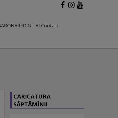
G
ABONARE
DIGITAL
Contact
CARICATURA
SĂPTĂMÎNII