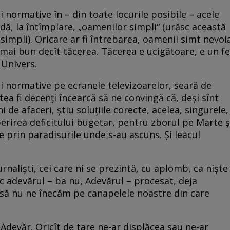
i normative în – din toate locurile posibile – acele
adă, la întîmplare, „oamenilor simpli“ (urăsc această
simpli). Oricare ar fi întrebarea, oamenii simt nevoi
mai bun decît tăcerea. Tăcerea e ucigătoare, e un fe
a Univers.
ni normative pe ecranele televizoarelor, seară de
tea fi decenți încearcă să ne convingă că, deși sînt
 de afaceri, știu soluțiile corecte, acelea, singurele,
perirea deficitului bugetar, pentru zborul pe Marte ș
de prin paradisurile unde s-au ascuns. Și leacul
rnaliști, cei care ni se prezintă, cu aplomb, ca niște
sc adevărul – ba nu, Adevărul – procesat, deja
 să nu ne înecăm pe canapelele noastre din care
Adevăr. Oricît de tare ne-ar displăcea sau ne-ar