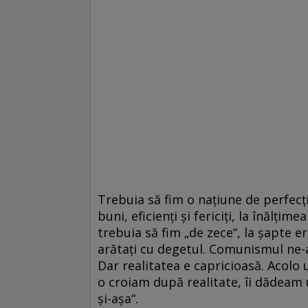
Trebuia să fim o națiune de perfecți
buni, eficienți și fericiți, la înălți
trebuia să fim „de zece“, la șapte e
arătați cu degetul. Comunismul ne-a 
Dar realitatea e capricioasă. Acolo 
o croiam după realitate, îi dădeam 
și-așa“.