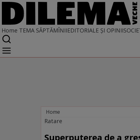
Home
TEMA SĂPTĂMÎNII
EDITORIALE ȘI OPINII
SOCIE
Home
Tema săptămînii
Ratare
Superputerea de a gre