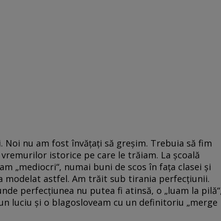
. Noi nu am fost învățați să greșim. Trebuia să fim
mea vremurilor istorice pe care le trăiam. La școală
ram „mediocri“, numai buni de scos în fața clasei și
modelat astfel. Am trăit sub tirania perfecțiunii.
unde perfecțiunea nu putea fi atinsă, o „luam la pilă“
un luciu și o blagosloveam cu un definitoriu „merge