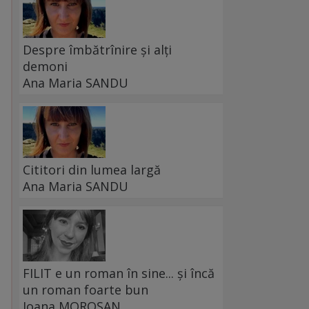
Despre îmbătrînire și alți
demoni
Ana Maria SANDU
Cititori din lumea largă
Ana Maria SANDU
FILIT e un roman în sine... și încă
un roman foarte bun
Ioana MOROȘAN