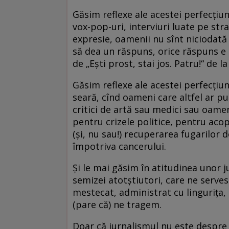
Găsim reflexe ale acestei perfecțiun
vox-pop-uri, interviuri luate pe str
expresie, oamenii nu sînt niciodată 
să dea un răspuns, orice răspuns e 
de „Ești prost, stai jos. Patru!“ de l
Găsim reflexe ale acestei perfecțiu
seară, cînd oameni care altfel ar pu
critici de artă sau medici sau oameni
pentru crizele politice, pentru aco
(și, nu sau!) recuperarea fugarilor 
împotriva cancerului.
Și le mai găsim în atitudinea unor ju
semizei atotștiutori, care ne serve
mestecat, administrat cu lingurița,
(pare că) ne tragem.
Doar că jurnalismul nu este despre 