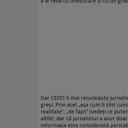
a le reda cu onestitate și cu un grad
Dar CEDO îi mai recunoaște jurnalis
greși. Prin acel „așa cum îi sînt cun
realitate“, „de fapt“ (vedeți ce pu
altfel, dar că jurnalistul a avut doa
informația este considerată perisab