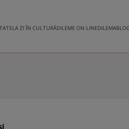
TATE
LA ZI ÎN CULTURĂ
DILEME ON-LINE
DILEMABLO
și