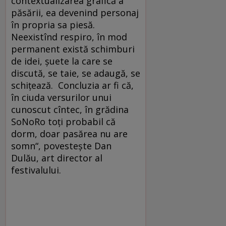
contextualizarea grafică a
păsării, ea devenind personaj
în propria sa piesă.
Neexistînd respiro, în mod
permanent există schimburi
de idei, şuete la care se
discută, se taie, se adaugă, se
schiţează. Concluzia ar fi că,
în ciuda versurilor unui
cunoscut cîntec, în grădina
SoNoRo toţi probabil că
dorm, doar pasărea nu are
somn“, povesteşte Dan
Dulău, art director al
festivalului.