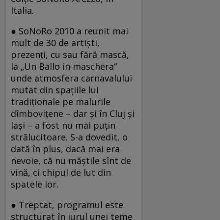
Italia.
● SoNoRo 2010 a reunit mai
mult de 30 de artişti,
prezenţi, cu sau fără mască,
la „Un Ballo in maschera“
unde atmosfera carnavalului
mutat din spaţiile lui
tradiţionale pe malurile
dîmboviţene – dar şi în Cluj şi
Iaşi – a fost nu mai puţin
strălucitoare. S-a dovedit, o
dată în plus, dacă mai era
nevoie, că nu măştile sînt de
vină, ci chipul de lut din
spatele lor.
● Treptat, programul este
structurat în jurul unei teme