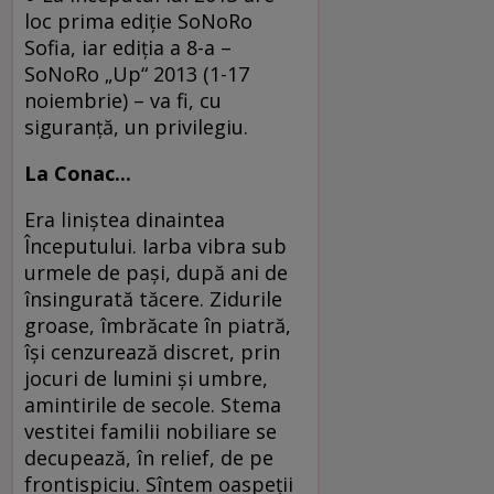
loc prima ediţie SoNoRo
Sofia, iar ediţia a 8-a –
SoNoRo „Up“ 2013 (1-17
noiembrie) – va fi, cu
siguranţă, un privilegiu.
La Conac...
Era liniştea dinaintea
Începutului. Iarba vibra sub
urmele de paşi, după ani de
însingurată tăcere. Zidurile
groase, îmbrăcate în piatră,
îşi cenzurează discret, prin
jocuri de lumini şi umbre,
amintirile de secole. Stema
vestitei familii nobiliare se
decupează, în relief, de pe
frontispiciu. Sîntem oaspeţii