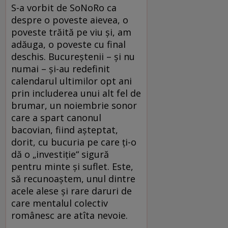
S-a vorbit de SoNoRo ca
despre o poveste aievea, o
poveste trăită pe viu şi, am
adăuga, o poveste cu final
deschis. Bucureştenii – şi nu
numai – şi-au redefinit
calendarul ultimilor opt ani
prin includerea unui alt fel de
brumar, un noiembrie sonor
care a spart canonul
bacovian, fiind aşteptat,
dorit, cu bucuria pe care ţi-o
dă o „investiţie“ sigură
pentru minte şi suflet. Este,
să recunoaştem, unul dintre
acele alese şi rare daruri de
care mentalul colectiv
românesc are atîta nevoie.