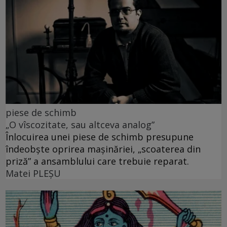
piese de schimb
„O vîscozitate, sau altceva analog”
Înlocuirea unei piese de schimb presupune
îndeobște oprirea mașinăriei, „scoaterea din
priză” a ansamblului care trebuie reparat.
Matei PLEŞU