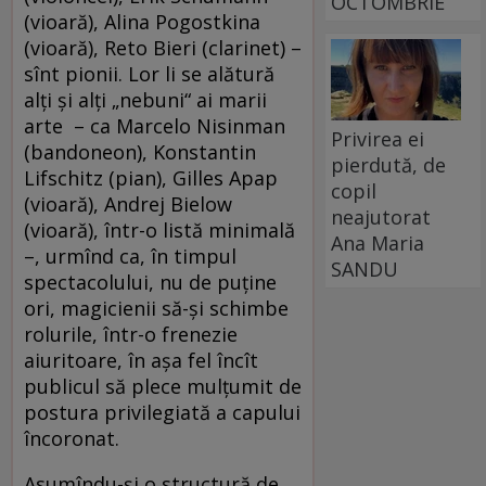
OCTOMBRIE
(vioară), Alina Pogostkina
(vioară), Reto Bieri (clarinet) –
sînt pionii. Lor li se alătură
alţi şi alţi „nebuni“ ai marii
arte – ca Marcelo Nisinman
Privirea ei
(bandoneon), Konstantin
pierdută, de
Lifschitz (pian), Gilles Apap
copil
(vioară), Andrej Bielow
neajutorat
(vioară), într-o listă minimală
Ana Maria
–, urmînd ca, în timpul
SANDU
spectacolului, nu de puţine
ori, magicienii să-şi schimbe
rolurile, într-o frenezie
aiuritoare, în aşa fel încît
publicul să plece mulţumit de
postura privilegiată a capului
încoronat.
Asumîndu-şi o structură de