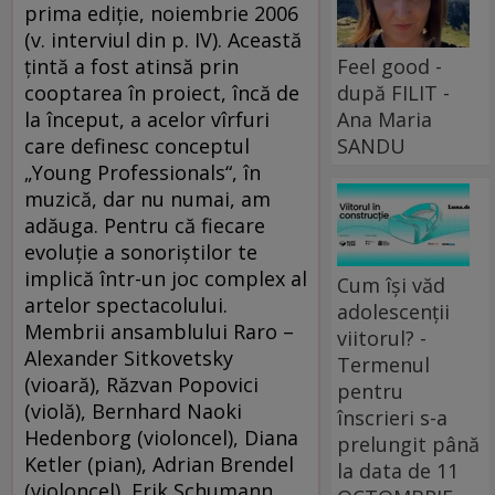
prima ediţie, noiembrie 2006
(v. interviul din p. IV). Această
Feel good -
ţintă a fost atinsă prin
după FILIT -
cooptarea în proiect, încă de
Ana Maria
la început, a acelor vîrfuri
SANDU
care definesc conceptul
„Young Professionals“, în
muzică, dar nu numai, am
adăuga. Pentru că fiecare
evoluţie a sonoriştilor te
implică într-un joc complex al
Cum își văd
artelor spectacolului.
adolescenții
Membrii ansamblului Raro –
viitorul? -
Alexander Sitkovetsky
Termenul
(vioară), Răzvan Popovici
pentru
(violă), Bernhard Naoki
înscrieri s-a
Hedenborg (violoncel), Diana
prelungit până
Ketler (pian), Adrian Brendel
la data de 11
(violoncel), Erik Schumann