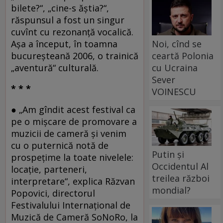
bilete?“, „cine-s ăştia?“,
răspunsul a fost un singur
cuvînt cu rezonanţă vocalică.
Noi, cînd se
Aşa a început, în toamna
ceartă Polonia
bucureşteană 2006, o trainică
cu Ucraina
„aventură“ culturală.
Sever
* * *
VOINESCU
● „Am gîndit acest festival ca
pe o mişcare de promovare a
muzicii de cameră şi venim
cu o puternică notă de
Putin și
prospeţime la toate nivelele:
Occidentul Al
locaţie, parteneri,
treilea război
interpretare“, explica Răzvan
mondial?
Popovici, directorul
Festivalului Internaţional de
Muzică de Cameră SoNoRo, la