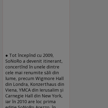
● Tot începînd cu 2009,
SoNoRo a devenit itinerant,
concertînd în unele dintre
cele mai renumite săli din
lume, precum Wigmore Hall
din Londra, Konzerthaus din
Viena, YMCA din Ierusalim şi
Carnegie Hall din New York,
iar în 2010 are loc prima
ediţie SoNoRo Arezzo, în