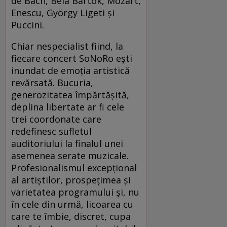
de Bach, Béla Bartók, Mozart,
Enescu, György Ligeti şi
Puccini.
Chiar nespecialist fiind, la
fiecare concert SoNoRo eşti
inundat de emoţia artistică
revărsată. Bucuria,
generozitatea împărtăşită,
deplina libertate ar fi cele
trei coordonate care
redefinesc sufletul
auditoriului la finalul unei
asemenea serate muzicale.
Profesionalismul excepţional
al artiştilor, prospeţimea şi
varietatea programului şi, nu
în cele din urmă, licoarea cu
care te îmbie, discret, cupa