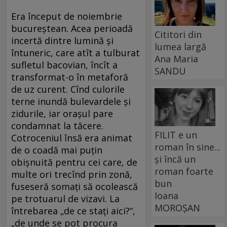
Era început de noiembrie
bucureştean. Acea perioadă
Cititori din
incertă dintre lumină şi
lumea largă
întuneric, care atît a tulburat
Ana Maria
sufletul bacovian, încît a
SANDU
transformat-o în metaforă
de uz curent. Cînd culorile
terne inundă bulevardele şi
zidurile, iar oraşul pare
condamnat la tăcere.
FILIT e un
Cotroceniul însă era animat
roman în sine...
de o coadă mai puţin
și încă un
obişnuită pentru cei care, de
roman foarte
multe ori trecînd prin zonă,
bun
fuseseră somaţi să ocolească
Ioana
pe trotuarul de vizavi. La
MOROȘAN
întrebarea „de ce staţi aici?“,
„de unde se pot procura