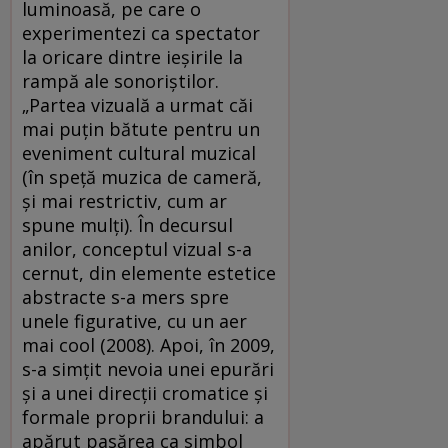
luminoasă, pe care o
experimentezi ca spectator
la oricare dintre ieşirile la
rampă ale sonoriştilor.
„Partea vizuală a urmat căi
mai puţin bătute pentru un
eveniment cultural muzical
(în speţă muzica de cameră,
şi mai restrictiv, cum ar
spune mulţi). În decursul
anilor, conceptul vizual s-a
cernut, din elemente estetice
abstracte s-a mers spre
unele figurative, cu un aer
mai cool (2008). Apoi, în 2009,
s-a simţit nevoia unei epurări
şi a unei direcţii cromatice şi
formale proprii brandului: a
apărut pasărea ca simbol