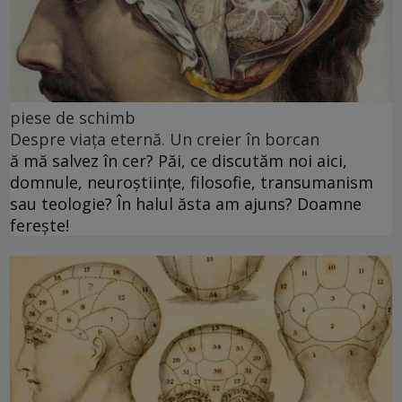
piese de schimb
Despre viața eternă. Un creier în borcan
ă mă salvez în cer? Păi, ce discutăm noi aici,
domnule, neuroștiințe, filosofie, transumanism
sau teologie? În halul ăsta am ajuns? Doamne
ferește!