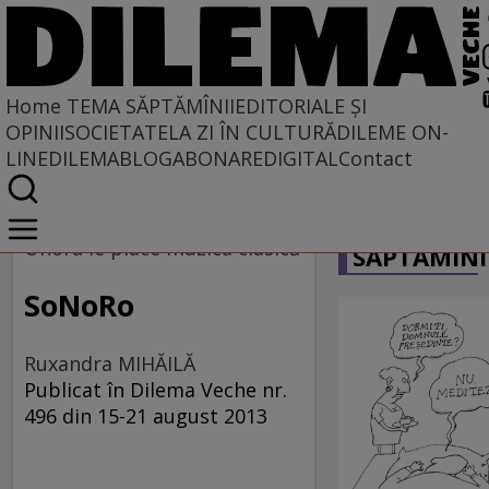
Home
TEMA SĂPTĂMÎNII
EDITORIALE ȘI
OPINII
SOCIETATE
LA ZI ÎN CULTURĂ
DILEME ON-
LINE
DILEMABLOG
ABONARE
DIGITAL
Contact
Home
CARICATU
Tema săptămînii
Unora le place muzica clasică
SĂPTĂMÎNI
SoNoRo
Ruxandra MIHĂILĂ
Publicat în Dilema Veche nr.
496 din 15-21 august 2013