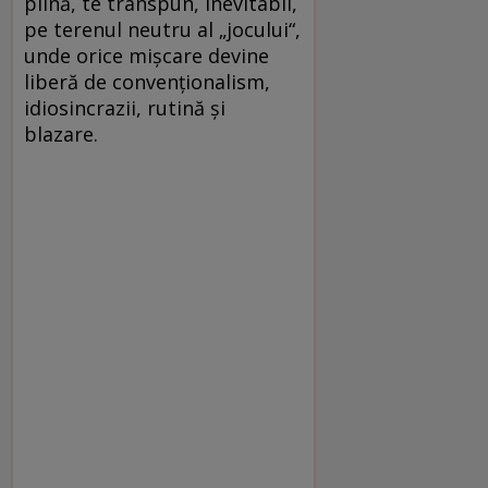
plină, te transpun, inevitabil,
pe terenul neutru al „jocului“,
unde orice mişcare devine
liberă de convenţionalism,
idiosincrazii, rutină şi
blazare.