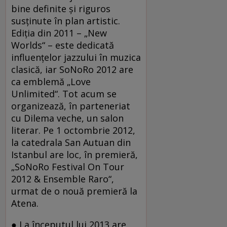
bine definite şi riguros
susţinute în plan artistic.
Ediţia din 2011 – „New
Worlds“ – este dedicată
influenţelor jazzului în muzica
clasică, iar SoNoRo 2012 are
ca emblemă „Love
Unlimited“. Tot acum se
organizează, în parteneriat
cu Dilema veche, un salon
literar. Pe 1 octombrie 2012,
la catedrala San Autuan din
Istanbul are loc, în premieră,
„SoNoRo Festival On Tour
2012 & Ensemble Raro“,
urmat de o nouă premieră la
Atena.
● La începutul lui 2013 are