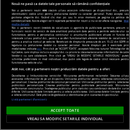
Nouă ne pasă ca datele tale personale să rămână confidențiale
Omul nu mai este, poate, măsura tuturor
Noi și partenerii noștri
606
stocăm și/sau accesăm informații pe dispozitivul dvs., precum
lucrurilor.
identificatorii cookie unici pentru prelucrarea datelor cu caracter personal. Puteți accepta sau
gestiona alegerile dvs. făcând clic mai jos sau în orice moment, pe pagina cu politica de
confidențialitate. Aceste alegeri vor fi raportate partenerilor noștri și nu vă vor afecta navigarea.
Mai
multe detalii
Noi si partenerii nostri (retelele de socializare si agentiile de publicitate partenere, precum si
furnizorii nostri de servicii de date analitice) prelucram date pentru a permite website-ului sa
functioneze, pentru a personaliza continutul si anunturile publicitare afisate in functie de
interesele si/sau profilul dvs., pentru a va oferi functionalitati aferente retelelor de socializare si
pentru a analiza traficul pe website. Beneficiati de drepturile prevazute de art. 15-22 din GDPR in
legatura cu prelucrarea datelor cu caracter personal. Aceste drepturi pot fi exercitate prin
modalitatea indicata
aici
. Prin click pe “ACCEPT TOATE”, acceptati folosirea tuturor Tehnologiilor de
tip Cookie, care implica inclusiv acceptul dvs. cu privire la stocarea/accesarea informatiilor de catre
Vendor-ii cu care colaboram. Prin click pe “VREAU SA MODIFIC SETARILE INDIVIDUAL” puteti
schimba preferintele in mod individual, mai putin cele legate de cookie strict necesare pentru
functionarea website-ului.
Atât noi, cât și partenerii noștri prelucrăm datele pentru a oferi:
Dezvoltarea și îmbunătățirea serviciilor. Măsurarea performanței reclamelor. Stocarea și/sau
accesarea informațiilor de pe un dispozitiv. Utilizarea profilurilor pentru selectarea conținutului
personalizat. Crearea profilurilor de conținut personalizat. Utilizarea profilurilor pentru selectarea
publicității personalizate. Crearea profilurilor pentru publicitate personalizată. Măsurarea
performanței conținutului. Înțelegerea publicului prin statistici sau combinații de date din surse
diferite. Utilizarea de date limitate pentru a selecta publicitatea. Utilizarea datelor limitate pentru
a selecta conținutul. Date precise de geolocație și identificarea prin scanarea dispozitivului.
Listă parteneri (furnizori)
centenar - eugen barbu
Cu ură și abjecție
ACCEPT TOATE
Mă amuz și eu, dar constatativ, de un alt episod,
VREAU SA MODIFIC SETARILE INDIVIDUAL
grăitor, zic eu, cît zece.
Cosmin CIOTLOŞ