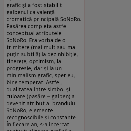
grafic şi a fost stabilit
galbenul ca valenţă
cromatică principală SoNoRo.
Pasărea completa astfel
conceptual atributele
SoNoRo. Era vorba de o
trimitere (mai mult sau mai
puţin subtilă) la dezinhibiţie,
tinereţe, optimism, la
progresie, dar şi la un
minimalism grafic, sper eu,
bine temperat. Astfel,
dualitatea între simbol şi
culoare (pasăre – galben) a
devenit atribut al brandului
SoNoRo, elemente
recognoscibile şi constante.
În fiecare an, s-a încercat