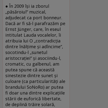
● În 2009 îşi ia zborul
„păsăroiul“ muzical,
adjudecat ca port bonneur.
Dacă ar fi să-l parafrazăm pe
Ernst Jünger, care, în eseul
intitulat Lauda vocalelor, îi
atribuia lui O „contradicţia
dintre înălţime şi adîncime“,
socotindu-l „sunetul
aristocraţiei“ şi asociindu-l,
cromatic, cu galbenul, am
putea spune că această
sinestezie dintre sunet şi
culoare (ca particularităţi ale
brandului SoNoRo) ar putea
fi doar una dintre explicaţiile
stării de euforică libertate,
de deplină trăire solară,