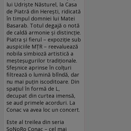
lui Udrişte Năsturel, la Casa
de Piatră din Hereşti, ridicată
în timpul domniei lui Matei
Basarab. Totul degajă o notă
de caldă armonie şi distincţie.
Piatra şi fierul – expoziţie sub
auspiciile MŢR – reevaluează
nobila simbioză artistică a
meşteşugurilor tradiţionale.
Sfeşnice aprinse în colţuri
filtrează o lumină blîndă, dar
nu mai puţin iscoditoare. Din
spaţiul în formă de L,
decupat din curtea imensă,
se aud primele acorduri. La
Conac va avea loc un concert.
Este al treilea din seria
SoNoRo Conac – cel mai