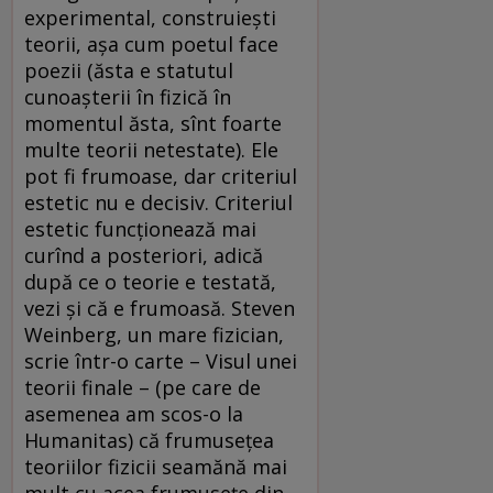
experimental, construiești
teorii, așa cum poetul face
poezii (ăsta e statutul
cunoașterii în fizică în
momentul ăsta, sînt foarte
multe teorii netestate). Ele
pot fi frumoase, dar criteriul
estetic nu e decisiv. Criteriul
estetic funcționează mai
curînd a posteriori, adică
după ce o teorie e testată,
vezi și că e frumoasă. Steven
Weinberg, un mare fizician,
scrie într-o carte – Visul unei
teorii finale – (pe care de
asemenea am scos-o la
Humanitas) că frumusețea
teoriilor fizicii seamănă mai
mult cu acea frumusețe din