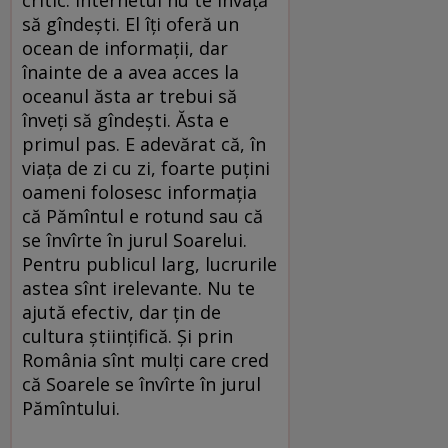
să gîndești. El îți oferă un
ocean de informații, dar
înainte de a avea acces la
oceanul ăsta ar trebui să
înveți să gîndești. Ăsta e
primul pas. E adevărat că, în
viața de zi cu zi, foarte puțini
oameni folosesc informația
că Pămîntul e rotund sau că
se învîrte în jurul Soarelui.
Pentru publicul larg, lucrurile
astea sînt irelevante. Nu te
ajută efectiv, dar țin de
cultura științifică. Și prin
România sînt mulți care cred
că Soarele se învîrte în jurul
Pămîntului.