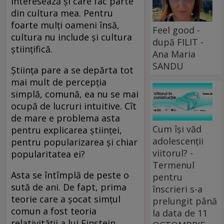
interesează și care fac parte
din cultura mea. Pentru
foarte mulți oameni însă,
Feel good -
cultura nu include și cultura
după FILIT -
științifică.
Ana Maria
SANDU
Știința pare a se depărta tot
mai mult de percepția
simplă, comună, ea nu se mai
ocupă de lucruri intuitive. Cît
de mare e problema asta
Cum își văd
pentru explicarea științei,
adolescenții
pentru popularizarea și chiar
viitorul? -
popularitatea ei?
Termenul
Asta se întîmplă de peste o
pentru
sută de ani. De fapt, prima
înscrieri s-a
teorie care a șocat simțul
prelungit până
comun a fost teoria
la data de 11
relativității a lui Einstein.