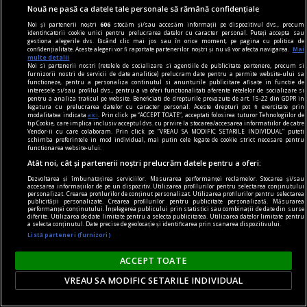
Nouă ne pasă ca datele tale personale să rămână confidențiale
Noi și partenerii noștri
606
stocăm și/sau accesăm informații pe dispozitivul dvs., precum
identificatorii cookie unici pentru prelucrarea datelor cu caracter personal. Puteți accepta sau
gestiona alegerile dvs. făcând clic mai jos sau în orice moment, pe pagina cu politica de
confidențialitate. Aceste alegeri vor fi raportate partenerilor noștri și nu vă vor afecta navigarea.
Mai
multe detalii
Noi si partenerii nostri (retelele de socializare si agentiile de publicitate partenere, precum si
furnizorii nostri de servicii de date analitice) prelucram date pentru a permite website-ului sa
functioneze, pentru a personaliza continutul si anunturile publicitare afisate in functie de
interesele si/sau profilul dvs., pentru a va oferi functionalitati aferente retelelor de socializare si
pentru a analiza traficul pe website. Beneficiati de drepturile prevazute de art. 15-22 din GDPR in
legatura cu prelucrarea datelor cu caracter personal. Aceste drepturi pot fi exercitate prin
modalitatea indicata
aici
. Prin click pe “ACCEPT TOATE”, acceptati folosirea tuturor Tehnologiilor de
tip Cookie, care implica inclusiv acceptul dvs. cu privire la stocarea/accesarea informatiilor de catre
Vendor-ii cu care colaboram. Prin click pe “VREAU SA MODIFIC SETARILE INDIVIDUAL” puteti
schimba preferintele in mod individual, mai putin cele legate de cookie strict necesare pentru
functionarea website-ului.
Atât noi, cât și partenerii noștri prelucrăm datele pentru a oferi:
Dezvoltarea și îmbunătățirea serviciilor. Măsurarea performanței reclamelor. Stocarea și/sau
piese de schimb
accesarea informațiilor de pe un dispozitiv. Utilizarea profilurilor pentru selectarea conținutului
personalizat. Crearea profilurilor de conținut personalizat. Utilizarea profilurilor pentru selectarea
Poema centralei
publicității personalizate. Crearea profilurilor pentru publicitate personalizată. Măsurarea
performanței conținutului. Înțelegerea publicului prin statistici sau combinații de date din surse
Am găsit-o aici, montată de fostul proprietar, și
diferite. Utilizarea de date limitate pentru a selecta publicitatea. Utilizarea datelor limitate pentru
a selecta conținutul. Date precise de geolocație și identificarea prin scanarea dispozitivului.
va împlini în curînd 22 de ani.
Listă parteneri (furnizori)
Ana Maria SANDU
ACCEPT TOATE
VREAU SA MODIFIC SETARILE INDIVIDUAL