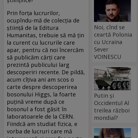
științifice?
Prin forța lucrurilor,
ocupîndu-mă de colecția de
Noi, cînd se
știință de la Editura
ceartă Polonia
Humanitas, trebuie să mă țin
cu Ucraina
la curent cu lucrurile care
Sever
apar, pentru că noi încercăm
VOINESCU
să publicăm cărți care
prezintă publicului larg
descoperiri recente. De pildă,
acum cîțiva ani am scos o
carte despre descoperirea
bosonului Higgs, la foarte
Putin și
puțină vreme după ce
Occidentul Al
bosonul a fost găsit în
treilea război
laboratoarele de la CERN.
mondial?
Fiindcă am studiat fizica, e
vorba de lucruri care mă