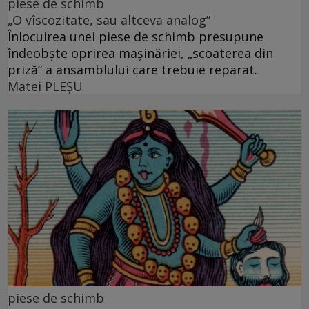
piese de schimb
„O vîscozitate, sau altceva analog”
Înlocuirea unei piese de schimb presupune
îndeobște oprirea mașinăriei, „scoaterea din
priză” a ansamblului care trebuie reparat.
Matei PLEŞU
piese de schimb