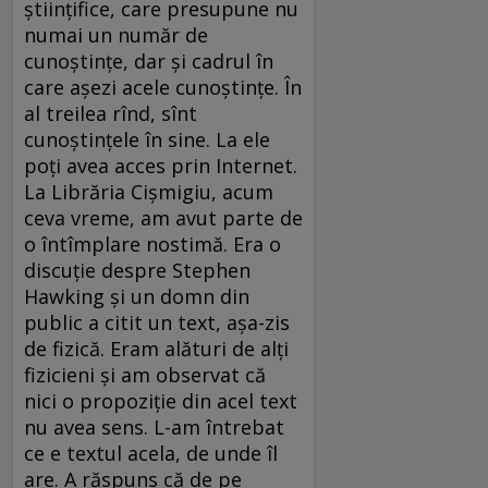
științifice, care presupune nu
numai un număr de
cunoștințe, dar și cadrul în
care așezi acele cunoștințe. În
al treilea rînd, sînt
cunoștințele în sine. La ele
poți avea acces prin Internet.
La Librăria Cișmigiu, acum
ceva vreme, am avut parte de
o întîmplare nostimă. Era o
discuție despre Stephen
Hawking și un domn din
public a citit un text, așa-zis
de fizică. Eram alături de alți
fizicieni și am observat că
nici o propoziție din acel text
nu avea sens. L-am întrebat
ce e textul acela, de unde îl
are. A răspuns că de pe