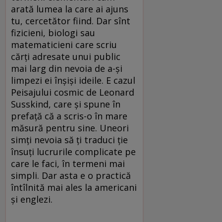
arată lumea la care ai ajuns
tu, cercetător fiind. Dar sînt
fizicieni, biologi sau
matematicieni care scriu
cărți adresate unui public
mai larg din nevoia de a-și
limpezi ei înșiși ideile. E cazul
Peisajului cosmic de Leonard
Susskind, care și spune în
prefață că a scris-o în mare
măsură pentru sine. Uneori
simți nevoia să ți traduci ție
însuți lucrurile complicate pe
care le faci, în termeni mai
simpli. Dar asta e o practică
întîlnită mai ales la americani
și englezi.