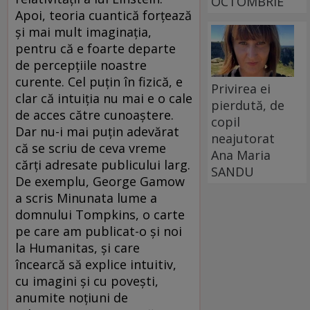
OCTOMBRIE
Apoi, teoria cuantică forțează
și mai mult imaginația,
pentru că e foarte departe
de percepțiile noastre
curente. Cel puțin în fizică, e
Privirea ei
clar că intuiția nu mai e o cale
pierdută, de
de acces către cunoaștere.
copil
Dar nu-i mai puțin adevărat
neajutorat
că se scriu de ceva vreme
Ana Maria
cărți adresate publicului larg.
SANDU
De exemplu, George Gamow
a scris Minunata lume a
domnului Tompkins, o carte
pe care am publicat-o și noi
la Humanitas, și care
încearcă să explice intuitiv,
cu imagini și cu povești,
anumite noțiuni de