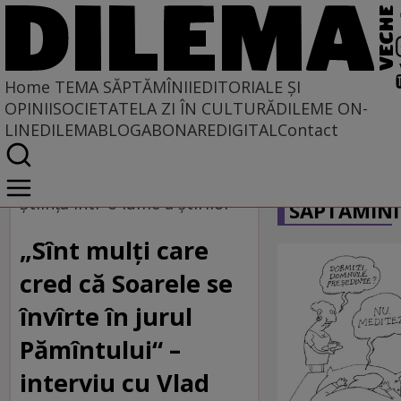
Home
TEMA SĂPTĂMÎNII
EDITORIALE ȘI
OPINII
SOCIETATE
LA ZI ÎN CULTURĂ
DILEME ON-
LINE
DILEMABLOG
ABONARE
DIGITAL
Contact
Home
CARICATU
Tema săptămînii
Ştiinţa într-o lume a ştirilor
SĂPTĂMÎNI
„Sînt mulţi care
cred că Soarele se
învîrte în jurul
Pămîntului“ –
interviu cu Vlad