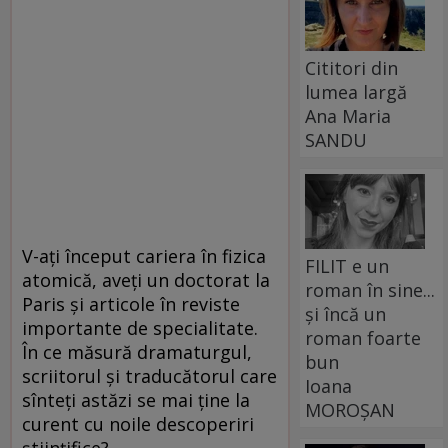
Cititori din
lumea largă
Ana Maria
SANDU
V-ați început cariera în fizica
FILIT e un
atomică, aveți un doctorat la
roman în sine...
Paris și articole în reviste
și încă un
importante de specialitate.
roman foarte
În ce măsură dramaturgul,
bun
scriitorul și traducătorul care
Ioana
sînteți astăzi se mai ține la
MOROȘAN
curent cu noile descoperiri