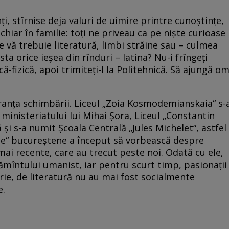
ţi, stîrnise deja valuri de uimire printre cunoştinţe,
chiar în familie: toţi ne priveau ca pe nişte curioase
 vă trebuie literatură, limbi străine sau – culmea
sta orice ieşea din rînduri – latina? Nu-i frîngeţi
că-fizică, apoi trimiteţi-l la Politehnică. Să ajungă o
ranţa schimbării. Liceul „Zoia Kosmodemianskaia“ s-
 ministeriatului lui Mihai Şora, Liceul „Constantin
 şi s-a numit Şcoala Centrală „Jules Michelet“, astfel
ete“ bucureştene a început să vorbească despre
 mai recente, care au trecut peste noi. Odată cu ele,
ţămîntului umanist, iar pentru scurt timp, pasionaţii
torie, de literatură nu au mai fost socialmente
e.