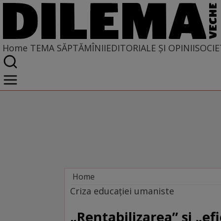
Home
TEMA SĂPTĂMÎNII
EDITORIALE ȘI OPINII
SOCIE
Home
Tema săptămînii
Criza educației umaniste
„Rentabilizarea” și „ef