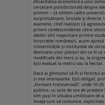
eficacitatea economică a unui semin
cercetare postdoctorală despre ideil
primim – că sîntem cadre universita
surprinzătoare, brutale şi directe. 
examene, cînd realizezi că agresiunea
privirii condescendente către obsti
ideilor sînt majoritare printre stu
birocraţiei româneşti, acum ajunsă 
Universităţile şi institutele de cer
destinate unor planuri din ce în ce 
modificate din mers şi au, la origin
Eşti evaluat la metru sau la hectar,
Dacă ai ghinionul să fii şi fericitul
şi mai interesante. Eşti obligat, pri
„formare transversală“, unde 10-20 d
politice, cu sute de ore de predare 
sînt puşi în situaţia umilitoare de a
învaţă cum să comunice, explicîndu-l