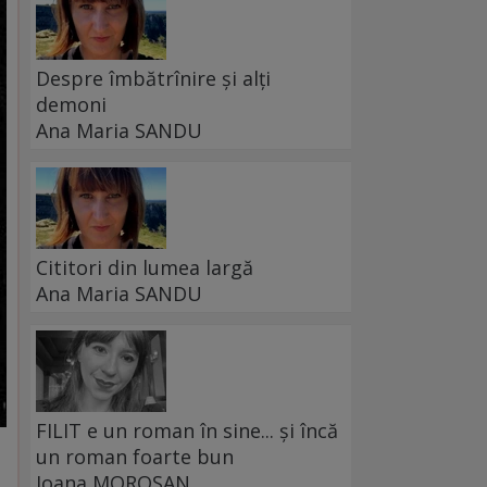
Despre îmbătrînire și alți
demoni
Ana Maria SANDU
Cititori din lumea largă
Ana Maria SANDU
FILIT e un roman în sine... și încă
un roman foarte bun
Ioana MOROȘAN