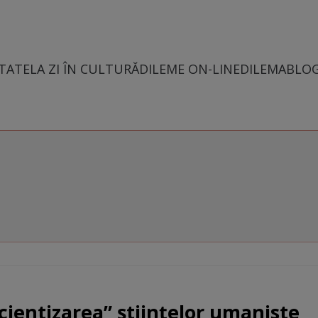
TATE
LA ZI ÎN CULTURĂ
DILEME ON-LINE
DILEMABLO
icientizarea” științelor umaniste