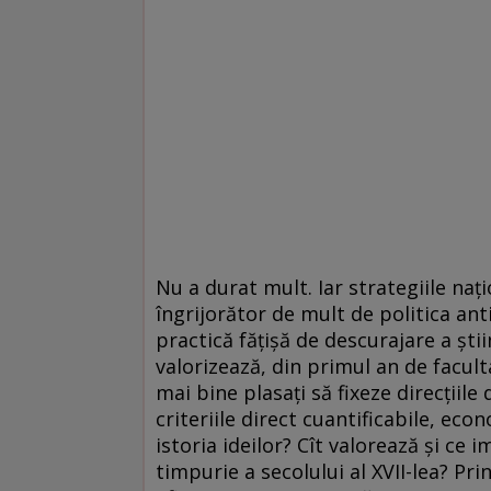
Nu a durat mult. Iar strategiile naţ
îngrijorător de mult de politica ant
practică făţişă de descurajare a şti
valorizează, din primul an de facult
mai bine plasaţi să fixeze direcţiil
criteriile direct cuantificabile, eco
istoria ideilor? Cît valorează şi c
timpurie a secolului al XVII-lea? P