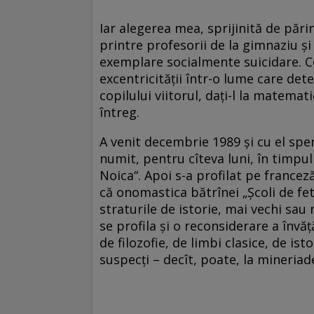
Iar alegerea mea, sprijinită de părin
printre profesorii de la gimnaziu şi 
exemplare socialmente suicidare. Ce
excentricităţii într-o lume care dete
copilului viitorul, daţi-l la matemati
întreg.
A venit decembrie 1989 şi cu el spe
numit, pentru cîteva luni, în timpul
Noica“. Apoi s-a profilat pe franceză
că onomastica bătrînei „Şcoli de f
straturile de istorie, mai vechi sau
se profila şi o reconsiderare a învă
de filozofie, de limbi clasice, de is
suspecţi – decît, poate, la mineriad