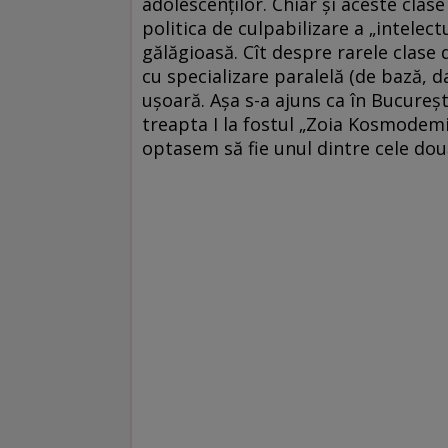
adolescenţilor. Chiar şi aceste clas
politica de culpabilizare a „intelec
gălăgioasă. Cît despre rarele clase d
cu specializare paralelă (de bază, da
uşoară. Aşa s-a ajuns ca în Bucureşt
treapta I la fostul „Zoia Kosmodemi
optasem să fie unul dintre cele dou