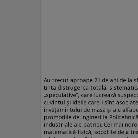
Au trecut aproape 21 de ani de la sfî
ţintă distrugerea totală, sistematică
„speculative“, care lucrează suspect
cuvîntul şi ideile care-i sînt asocia
învăţămîntului de masă şi ale alfabet
promoţiile de ingineri la Politehnică,
industriale ale patriei. Cei mai noro
matematică-fizică, socotite deja tr