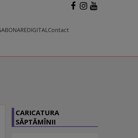
G
ABONARE
DIGITAL
Contact
CARICATURA
SĂPTĂMÎNII