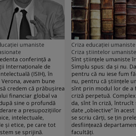
ducației umaniste
Criza educației umaniste
asionate
Criza știintelor umanist
edenta conferinţă a
Sînt ştiinţele umaniste în
ţii Internaţionale de
Simplu spus: da şi nu. Da
Intelectuală (ISIH), în
pentru că nu iese fum fă
a Verona, aveam bune
nu, pentru că ştiinţele 
să credem că prăbuşirea
sînt prin modul lor de a f
lui financiar global va
criză perpetuă. Complex
după sine o profundă
da, sînt în criză, întrucît
derare a presupoziţiilor
date „obiective“ în acest
ce, intelectuale,
se scriu cărţi, se ţin prel
e şi etice, pe care tot
desfiinţează departamen
istem se sprijină.
facultăţi.