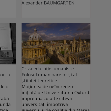
Alexander BAUMGARTEN
Criza educației umaniste
or la
Folosul umanioarelor și al
științei teoretice
de o
Moţiunea de neîncredere
iniţiată de Universitatea Oxford
rabă
împreună cu alte cîteva
fundă
universităţi împotriva
tice,
guvernului de coaliţie din Marea