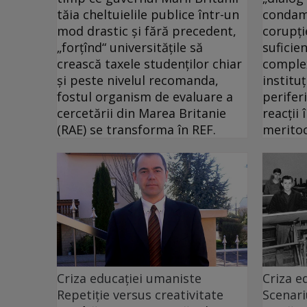
tăia cheltuielile publice într-un
condam
mod drastic şi fără precedent,
corupţi
„forţînd“ universităţile să
suficie
crească taxele studenţilor chiar
complex
şi peste nivelul recomanda,
institu
fostul organism de evaluare a
perifer
cercetării din Marea Britanie
reacţii 
(RAE) se transforma în REF.
meritoc
Criza educației umaniste
Criza e
Repetiție versus creativitate
Scenar