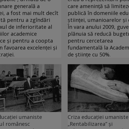
nare generală a
care ameninţă să limitez
ei, a fost mai mult decît
publică în domeniile educ
ntă pentru a zgîndări
ştiinţei, umanioarelor şi c
ul de inferioritate al
În vara anului 2009, guve
ţiilor academice
plănuia să reducă buget
ice şi pentru a coopta
pentru cercetarea
în favoarea excelenţei şi
fundamentală la Academ
raţiei.
de ştiinţe cu 50%.
ducației umaniste
Criza educației umaniste
iul românesc
„Rentabilizarea” și