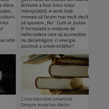
e sfera
Britanie a fost întru totul
aţiei,
îndreptăţită. A venit însă
ulturii.
vremea să facem mai mult decît
rnul
să spunem „Nu“. Cum ar putea
ul
fi formulată o moţiune de
neîncredere care să acumuleze
ia cehă
nu dezamăgire, ci energia
pozitivă a universităţilor?
Criza educației umaniste
Despre moartea ideilor