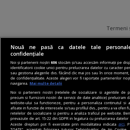
Termeni ș
Nouă ne pasă ca datele tale personal
confidențiale
Noi și partenerii noștri
606
stocăm și/sau accesăm informații pe disp
identificatorii cookie unici pentru prelucrarea datelor cu caracter pe
sau gestiona alegerile dvs. făcând clic mai jos sau în orice moment,
de confidențialitate. Aceste alegeri vor fi raportate partenerilor noșt
navigarea.
Mai multe detalii
Noi si partenerii nostri (retelele de socializare si agentiile de p
precum si furnizorii nostri de servicii de date analitice) prelucram
website-ului sa functioneze, pentru a personaliza continutul si a
afisate in functie de interesele si/sau profilul dvs., pentru a va oferi f
retelelor de socializare si pentru a analiza traficul pe website. Ben
prevazute de art. 15-22 din GDPR in legatura cu prelucrarea datelor 
aici
Aceste drepturi pot fi exercitate prin modalitatea indicata
. P
TOATE”, acceptati folosirea tuturor Tehnologiilor de tip Cookie, 