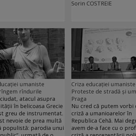
Sorin COSTREIE
ducației umaniste
Criza educației umaniste
îngem rîndurile
Proteste de stradă și um
ciudat, atacul asupra
Praga
ităţii în belicoasa Grecie
Nu cred că putem vorbi 
st greu de instrumentat.
criză a umanioarelor în
st nevoie de prea multă
Republica Cehă. Mai deg
ă populistă: parodia unui
avem de-a face cu o pro
 public“, urmată de o
criză a reprezentării poli