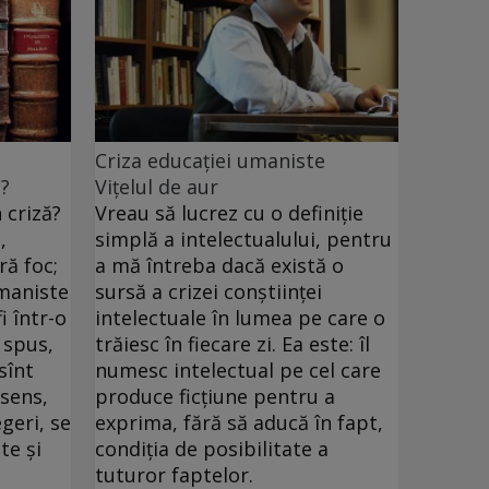
Criza educației umaniste
e?
Vițelul de aur
 criză?
Vreau să lucrez cu o definiţie
,
simplă a intelectualului, pentru
ră foc;
a mă întreba dacă există o
umaniste
sursă a crizei conştiinţei
i într-o
intelectuale în lumea pe care o
 spus,
trăiesc în fiecare zi. Ea este: îl
 sînt
numesc intelectual pe cel care
 sens,
produce ficţiune pentru a
egeri, se
exprima, fără să aducă în fapt,
te şi
condiţia de posibilitate a
tuturor faptelor.