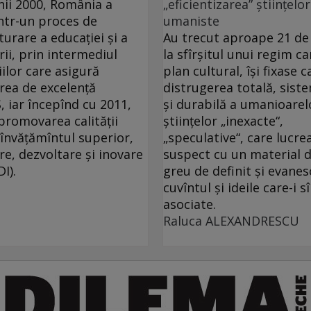
ii 2000, România a
„eficientizarea” științelor
într-un proces de
umaniste
turare a educaţiei şi a
Au trecut aproape 21 de
rii, prin intermediul
la sfîrşitul unui regim ca
iilor care asigură
plan cultural, îşi fixase c
rea de excelenţă
distrugerea totală, sist
, iar începînd cu 2011,
şi durabilă a umanioarel
promovarea calităţii
ştiinţelor „inexacte“,
învăţămîntul superior,
„speculative“, care lucre
re, dezvoltare şi inovare
suspect cu un material d
I).
greu de definit şi evanes
cuvîntul şi ideile care-i s
asociate.
Raluca ALEXANDRESCU