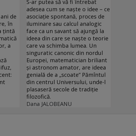
S-ar putea să vă fi întrebat
adesea cum se naşte o idee – ce
 ani de
asociaţie spontană, proces de
re, în
iluminare sau calcul analogic
a ţintă
face ca un savant să ajungă la
ematică
ideea din care se naşte o teorie
or, a
care va schimba lumea. Un
singuratic canonic din nordul
ază
Europei, matematician briliant
ifuz,
şi astronom amator, are ideea
cent:
genială de a „scoate“ Pămîntul
înt
din centrul Universului, unde-l
plasaseră secole de tradiţie
filozofică.
Dana JALOBEANU