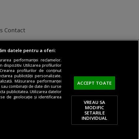
s
Contact
răm datele pentru a oferi:
surarea performanței reclamelor.
dispozitiv. Utilizarea profilurilor
Crearea profilurilor de conținut
ectarea publicității personalizate.
nalizată. Măsurarea performanței
ACCEPT TOATE
ci sau combinații de date din surse
cta publicitatea. Utilizarea datelor
ise de geolocație și identificarea
VREAU SA
MODIFIC
SETARILE
INDIVIDUAL