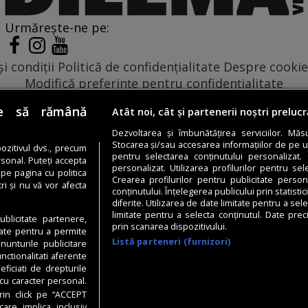
Urmărește-ne pe:
i condiții
Politică de confidențialitate
Despre cookie
Modifică preferințe pentru confidențialitate
© Toate drepturile rezervate Adevarul Holding 2026
e să rămână
Atât noi, cât și partenerii noștri preluc
Din rețeaua Adevărul Holding:
Dezvoltarea și îmbunătățirea serviciilor. Mă
Adevarul.ro
Stocarea și/sau accesarea informațiilor de pe un 
ozitivul dvs., precum
pentru selectarea conținutului personalizat. 
Click.ro
rsonal. Puteți accepta
personalizat. Utilizarea profilurilor pentru sel
 pe pagina cu politica
ClickPoftaBuna.ro
Crearea profilurilor pentru publicitate perso
ri și nu vă vor afecta
conținutului. Înțelegerea publicului prin statisti
ClickSanatate.ro
diferite. Utilizarea de date limitate pentru a sele
ClickPentruFemei.ro
limitate pentru a selecta conținutul. Date prec
ublicitate partenere,
DilemaVeche.ro
prin scanarea dispozitivului.
 date pentru a permite
Listă parteneri (furnizori)
OkMagazine.ro
nunturile publicitare
unctionalitati aferente
Historia.ro
eficiati de drepturile
cu caracter personal.
rin click pe “ACCEPT
care implica inclusiv