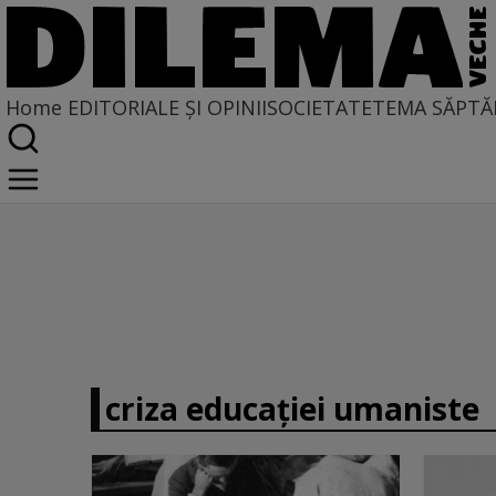
Home
EDITORIALE ȘI OPINII
SOCIETATE
TEMA SĂPTĂ
criza educației umaniste