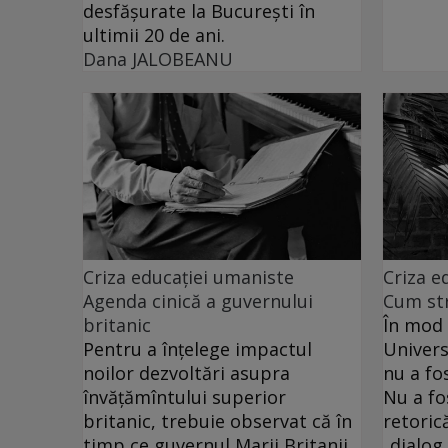
desfăşurate la Bucureşti în
ultimii 20 de ani.
Dana JALOBEANU
Criza educației umaniste
Criza e
Agenda cinică a guvernului
Cum str
britanic
În mod 
Pentru a înţelege impactul
Univers
noilor dezvoltări asupra
nu a fo
învăţămîntului superior
Nu a fo
britanic, trebuie observat că în
retoric
timp ce guvernul Marii Britanii
„dialog