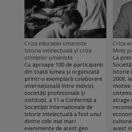
Criza educației umaniste
Criza e
Istoria intelectuală şi criza
Minți p
ştiinţelor umaniste
La prec
Cu aproape 100 de participanţi
Societă
din toată lumea şi organizată
Istorie 
printr-o exemplară colaborare
2009, l
internaţională între indivizi,
motive 
societăţi profesionale şi
sistemu
instituţii, a 11-a Conferinţă a
atrage 
Societăţii Internaţionale de
reconsi
Istorie Intelectuală a fost unul
economi
dintre cele mai mari
cultural
evenimente de acest gen
acest s