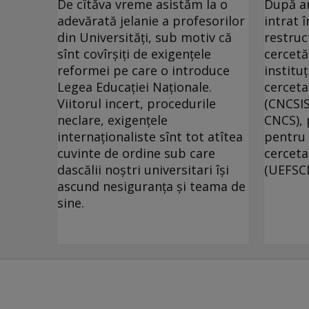
De cîtăva vreme asistăm la o
După an
adevărată jelanie a profesorilor
intrat 
din Universităţi, sub motiv că
restruc
sînt covîrşiţi de exigenţele
cercetă
reformei pe care o introduce
instituţ
Legea Educaţiei Naţionale.
cerceta
Viitorul incert, procedurile
(CNCSIS
neclare, exigenţele
CNCS), 
internaţionaliste sînt tot atîtea
pentru 
cuvinte de ordine sub care
cerceta
dascălii noştri universitari îşi
(UEFSCD
ascund nesiguranţa şi teama de
sine.