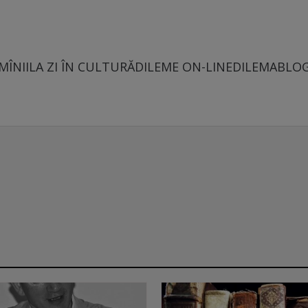
MÎNII
LA ZI ÎN CULTURĂ
DILEME ON-LINE
DILEMABLO