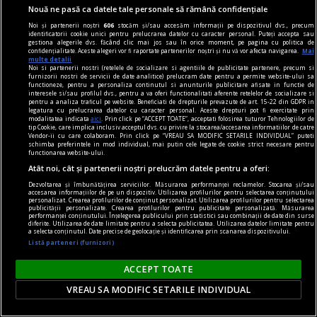
Nouă ne pasă ca datele tale personale să rămână confidențiale
Suprarealismul sînt eu! Avida Dollars
Noi și partenerii noștri
606
stocăm și/sau accesăm informații pe dispozitivul dvs., precum
Materia nu poate fi spiritualizată decît dacă o
identificatorii cookie unici pentru prelucrarea datelor cu caracter personal. Puteți accepta sau
gestiona alegerile dvs. făcând clic mai jos sau în orice moment, pe pagina cu politica de
torni în aur.
confidențialitate. Aceste alegeri vor fi raportate partenerilor noștri și nu vă vor afecta navigarea.
Mai
multe detalii
Noi si partenerii nostri (retelele de socializare si agentiile de publicitate partenere, precum si
furnizorii nostri de servicii de date analitice) prelucram date pentru a permite website-ului sa
functioneze, pentru a personaliza continutul si anunturile publicitare afisate in functie de
interesele si/sau profilul dvs., pentru a va oferi functionalitati aferente retelelor de socializare si
pentru a analiza traficul pe website. Beneficiati de drepturile prevazute de art. 15-22 din GDPR in
legatura cu prelucrarea datelor cu caracter personal. Aceste drepturi pot fi exercitate prin
modalitatea indicata
aici
. Prin click pe “ACCEPT TOATE”, acceptati folosirea tuturor Tehnologiilor de
tip Cookie, care implica inclusiv acceptul dvs. cu privire la stocarea/accesarea informatiilor de catre
Vendor-ii cu care colaboram. Prin click pe “VREAU SA MODIFIC SETARILE INDIVIDUAL” puteti
schimba preferintele in mod individual, mai putin cele legate de cookie strict necesare pentru
functionarea website-ului.
Atât noi, cât și partenerii noștri prelucrăm datele pentru a oferi:
Dezvoltarea și îmbunătățirea serviciilor. Măsurarea performanței reclamelor. Stocarea și/sau
accesarea informațiilor de pe un dispozitiv. Utilizarea profilurilor pentru selectarea conținutului
personalizat. Crearea profilurilor de conținut personalizat. Utilizarea profilurilor pentru selectarea
publicității personalizate. Crearea profilurilor pentru publicitate personalizată. Măsurarea
performanței conținutului. Înțelegerea publicului prin statistici sau combinații de date din surse
diferite. Utilizarea de date limitate pentru a selecta publicitatea. Utilizarea datelor limitate pentru
a selecta conținutul. Date precise de geolocație și identificarea prin scanarea dispozitivului.
Listă parteneri (furnizori)
dalí
ACCEPT TOATE
Viziunea suprarealistă a lumii
VREAU SA MODIFIC SETARILE INDIVIDUAL
Ne aflăm pe versantul opus lucidității gîndului.
Intrăm în ținutul somnului, al tainei, adică în