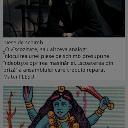
piese de schimb
„O vîscozitate, sau altceva analog”
Înlocuirea unei piese de schimb presupune
îndeobște oprirea mașinăriei, „scoaterea din
priză” a ansamblului care trebuie reparat.
Matei PLEŞU