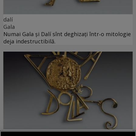
dalí
Gala
Numai Gala și Dalí sînt deghizați într‑o mitologie
deja indestructibilă.
dalí