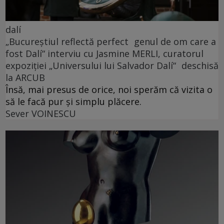
dalí
„Bucureștiul reflectă perfect genul de om care a
fost Dalí“ interviu cu Jasmine MERLI, curatorul
expoziției „Universului lui Salvador Dalí“ deschisă
la ARCUB
Însă, mai presus de orice, noi sperăm că vizita o
să le facă pur și simplu plăcere.
Sever VOINESCU