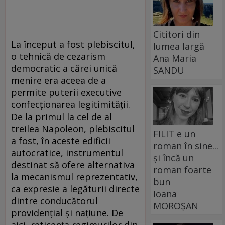
Cititori din
La început a fost plebiscitul,
lumea largă
o tehnică de cezarism
Ana Maria
democratic a cărei unică
SANDU
menire era aceea de a
permite puterii executive
confecţionarea legitimităţii.
De la primul la cel de al
treilea Napoleon, plebiscitul
FILIT e un
a fost, în aceste edificii
roman în sine...
autocratice, instrumentul
și încă un
destinat să ofere alternativa
roman foarte
la mecanismul reprezentativ,
bun
ca expresie a legăturii directe
Ioana
dintre conducătorul
MOROȘAN
providenţial şi naţiune. De