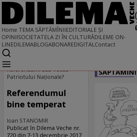
Home
TEMA SĂPTĂMÎNII
EDITORIALE ȘI
OPINII
SOCIETATE
LA ZI ÎN CULTURĂ
DILEME ON-
LINE
DILEMABLOG
ABONARE
DIGITAL
Contact
Home
CARICATU
Tema săptămînii
Referendum. Sau Vocea
SĂPTĂMÎNI
Patriotului Naţionale?
Referendumul
bine temperat
Ioan STANOMIR
Publicat în Dilema Veche nr.
720 din 7-13 decembrie 2017