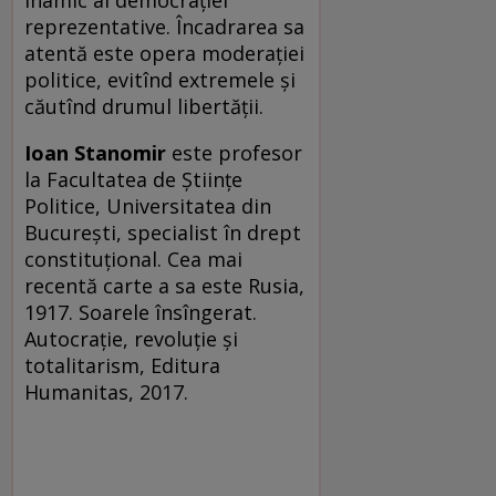
inamic al democraţiei
reprezentative. Încadrarea sa
atentă este opera moderaţiei
politice, evitînd extremele şi
căutînd drumul libertăţii.
Ioan Stanomir
este profesor
la Facultatea de Ştiinţe
Politice, Universitatea din
Bucureşti, specialist în drept
constituţional. Cea mai
recentă carte a sa este Rusia,
1917. Soarele însîngerat.
Autocrație, revoluție și
totalitarism, Editura
Humanitas, 2017.