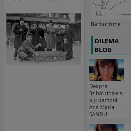
Barburisme
DILEMA
BLOG
Despre
îmbătrînire și
alți demoni
Ana Maria
SANDU