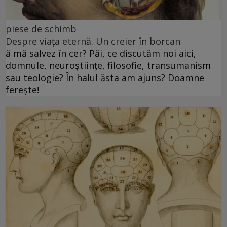
piese de schimb
Despre viața eternă. Un creier în borcan
ă mă salvez în cer? Păi, ce discutăm noi aici,
domnule, neuroștiințe, filosofie, transumanism
sau teologie? În halul ăsta am ajuns? Doamne
ferește!