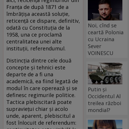
aici, reticenţa regimurilor din
Franţa de după 1871 de a
îmbrăţişa această soluţie,
reticenţă ce dispare, definitiv,
Noi, cînd se
odată cu Constituţia de la
ceartă Polonia
1958, una ce proclamă
cu Ucraina
centralitatea unei alte
Sever
instituţii, referendumul.
VOINESCU
Distincţia dintre cele două
concepte şi tehnici este
departe de a fi una
academică, ea fiind legată de
modul în care operează şi se
Putin și
definesc regimurile politice.
Occidentul Al
Tactica plebiscitară poate
treilea război
supravieţui chiar şi acolo
mondial?
unde, aparent, plebiscitul a
fost înlocuit de referendum: