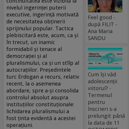
continuitatea este vizibilă la
nivelul ingerinţei puterii
executive, ingerinţă motivată
Feel good -
de necesitatea obţinerii
după FILIT -
sprijinului popular. Tactica
Ana Maria
plebiscitară este, acum, ca şi
SANDU
în trecut, un inamic
formidabil şi tenace al
democraţiei şi al
pluralismului, ca şi un stîlp al
autocraţiilor. Preşedintele
Cum își văd
turc Erdogan a recurs, relativ
adolescenții
recent, la o asemenea
viitorul? -
abordare, spre a-şi consolida
Termenul
controlul absolut asupra
pentru
instituţiilor constituţionale:
înscrieri s-a
lichidarea pluralismului a
prelungit până
fost ţinta evidentă a acestei
la data de 11
operaţiuni.