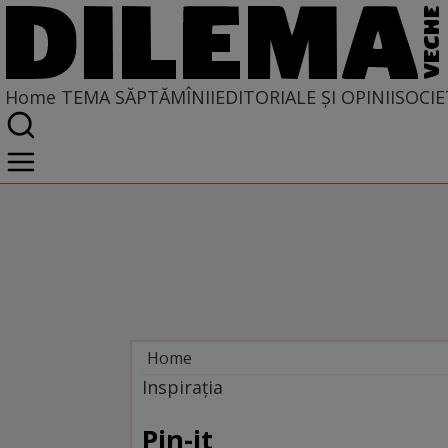
Home
TEMA SĂPTĂMÎNII
EDITORIALE ȘI OPINII
SOCIE
Home
Tema săptămînii
Inspiraţia
Pin-it