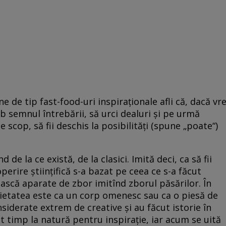
 de tip fast-food-uri inspiraţionale afli că, dacă vre
sub semnul întrebării, să urci dealuri şi pe urmă
scop, să fii deschis la posibilităţi (spune „poate“)
 de la ce există, de la clasici. Imită deci, ca să fii
perire ştiinţifică s-a bazat pe ceea ce s-a făcut
iască aparate de zbor imitînd zborul păsărilor. În
cietatea este ca un corp omenesc sau ca o piesă de
nsiderate extrem de creative şi au făcut istorie în
t timp la natură pentru inspiraţie, iar acum se uită