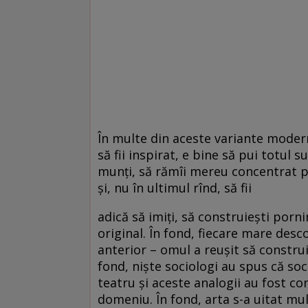
În multe din aceste variante moderne
să fii inspirat, e bine să pui totul 
munţi, să rămîi mereu concentrat pe 
şi, nu în ultimul rînd, să fii
adică să imiţi, să construieşti pornind
original. În fond, fiecare mare desco
anterior – omul a reuşit să constru
fond, nişte sociologi au spus că so
teatru şi aceste analogii au fost co
domeniu. În fond, arta s-a uitat mul