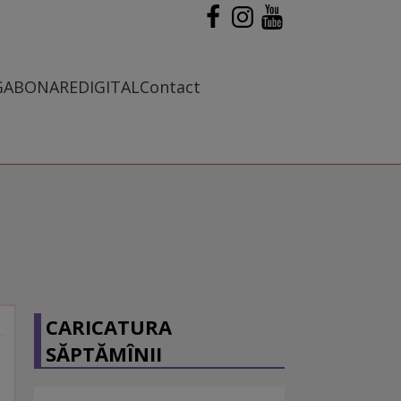
G
ABONARE
DIGITAL
Contact
CARICATURA
SĂPTĂMÎNII