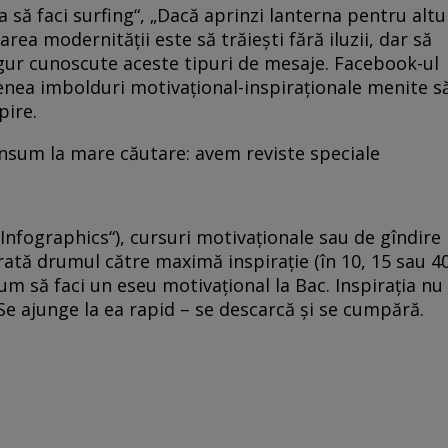
ţa să faci surfing“, „Dacă aprinzi lanterna pentru altu
rea modernităţii este să trăieşti fără iluzii, dar să
sigur cunoscute aceste tipuri de mesaje. Facebook-ul
enea imbolduri motivaţional-inspiraţionale menite s
pire.
onsum la mare căutare: avem reviste speciale
n Infographics“), cursuri motivaţionale sau de gîndire
 arată drumul către maximă inspiraţie (în 10, 15 sau 4
m să faci un eseu motivaţional la Bac. Inspiraţia nu
 Se ajunge la ea rapid – se descarcă şi se cumpără.