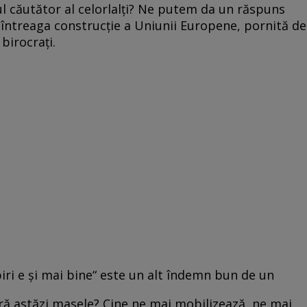
ul căutător al celorlalţi? Ne putem da un răspuns
a întreaga construcţie a Uniunii Europene, pornită de
 birocraţi.
spiri e şi mai bine“ este un alt îndemn bun de un
piră astăzi masele? Cine ne mai mobilizează, ne mai