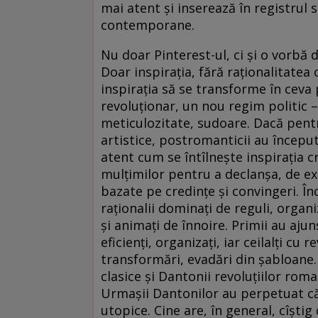
mai atent şi inserează în registrul 
contemporane.
Nu doar Pinterest-ul, ci şi o vorbă d
Doar inspiraţia, fără raţionalitatea
inspiraţia să se transforme în ceva
revoluţionar, un nou regim politic –
meticulozitate, sudoare. Dacă pentr
artistice, postromanticii au început
atent cum se întîlneşte inspiraţia cr
mulţimilor pentru a declanşa, de exe
bazate pe credinţe şi convingeri. Înc
raţionalii dominaţi de reguli, organiz
şi animaţi de înnoire. Primii au ajun
eficienţi, organizaţi, iar ceilalţi cu
transformări, evadări din şabloane. 
clasice şi Dantonii revoluţiilor roma
Urmaşii Dantonilor au perpetuat cău
utopice. Cine are, în general, cîşti