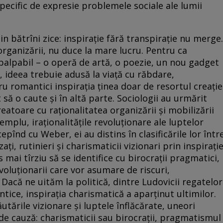
specific de expresie problemele sociale ale lumii
in bătrîni zice: inspiraţie fără transpiraţie nu merge.
 organizării, nu duce la mare lucru. Pentru ca
 palpabil – o operă de artă, o poezie, un nou gadget
, ideea trebuie adusă la viaţă cu răbdare,
u romantici inspiraţia ţinea doar de resortul creaţie
 să o caute şi în altă parte. Sociologii au urmărit
eatoare cu raţionalitatea organizării şi mobilizării
mplu, iraţionalităţile revoluţionare ale luptelor
epînd cu Weber, ei au distins în clasificările lor într
aţi, rutinieri şi charismaticii vizionari prin inspiraţi
s mai tîrziu să se identifice cu birocraţii pragmatici,
 revoluţionarii care vor asumare de riscuri,
Dacă ne uităm la politică, dintre Ludovicii regatelor
ntice, inspiraţia charismatică a aparţinut ultimilor.
tările vizionare şi luptele înflăcărate, uneori
g de cauză: charismaticii sau birocraţii, pragmatismul