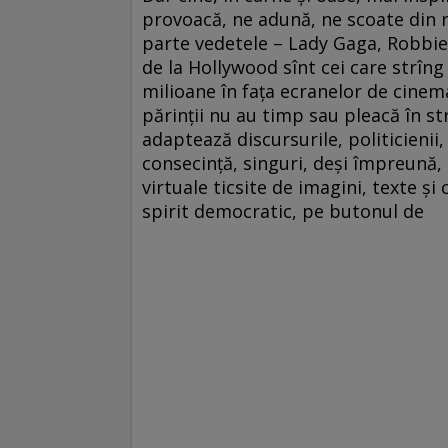
provoacă, ne adună, ne scoate din r
parte vedetele – Lady Gaga, Robbie W
de la Hollywood sînt cei care strîn
milioane în faţa ecranelor de cinema.
părinţii nu au timp sau pleacă în st
adaptează discursurile, politicienii
consecinţă, singuri, deşi împreună,
virtuale ticsite de imagini, texte ş
spirit democratic, pe butonul de