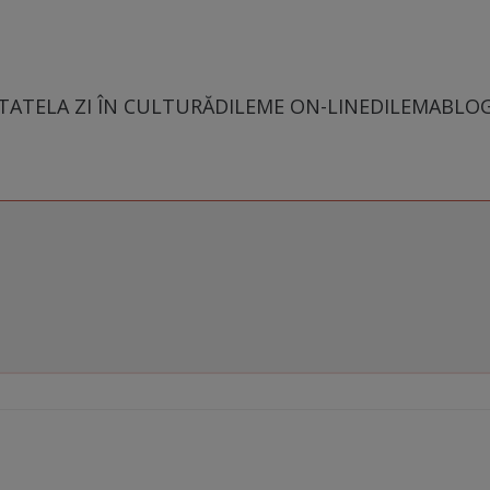
TATE
LA ZI ÎN CULTURĂ
DILEME ON-LINE
DILEMABLO