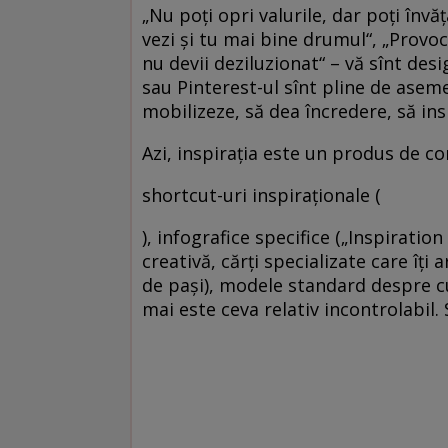
„Nu poţi opri valurile, dar poţi învă
vezi şi tu mai bine drumul“, „Provoca
nu devii deziluzionat“ – vă sînt de
sau Pinterest-ul sînt pline de asem
mobilizeze, să dea încredere, să ins
Azi, inspiraţia este un produs de c
shortcut-uri inspiraţionale (
), infografice specifice („Inspiratio
creativă, cărţi specializate care îţi
de paşi), modele standard despre cu
mai este ceva relativ incontrolabil.