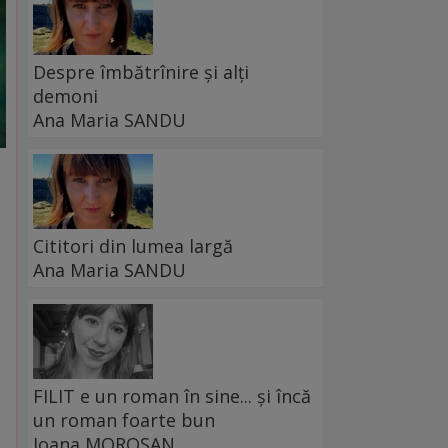
Despre îmbătrînire și alți
demoni
Ana Maria SANDU
Cititori din lumea largă
Ana Maria SANDU
FILIT e un roman în sine... și încă
un roman foarte bun
Ioana MOROȘAN