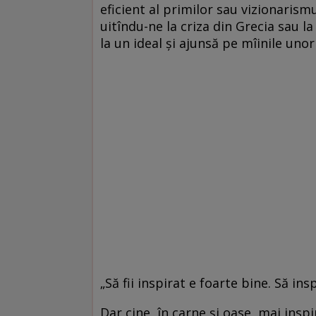
eficient al primilor sau vizionarism
uitîndu-ne la criza din Grecia sau l
la un ideal şi ajunsă pe mîinile unor
„Să fii inspirat e foarte bine. Să in
Dar cine, în carne şi oase, mai ins