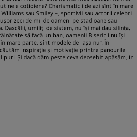
utinele cotidiene? Charismaticii de azi sînt în mare
illiams sau Smiley –, sportivii sau actorii celebri
g uşor zeci de mii de oameni pe stadioane sau
 Dascălii, umiliţi de sistem, nu îşi mai dau silinţa,
răinătate să facă un ban, oamenii Bisericii nu îşi
, în mare parte, sînt modele de „aşa nu“. În
 căutăm inspiraţie şi motivaţie printre panourile
i clipuri. Şi dacă dăm peste ceva deosebit apăsăm, în