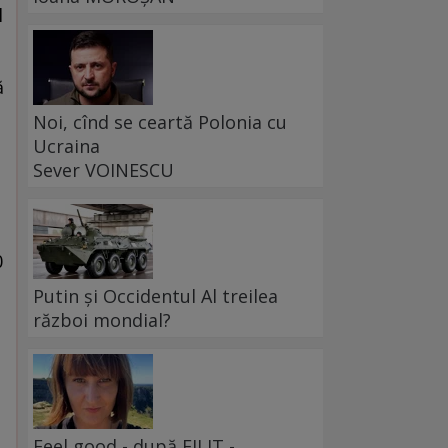
l
ă
Noi, cînd se ceartă Polonia cu
Ucraina
Sever VOINESCU
0
Putin și Occidentul Al treilea
război mondial?
Feel good - după FILIT -