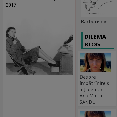
2017
Barburisme
DILEMA
BLOG
Despre
îmbătrînire și
alți demoni
Ana Maria
SANDU