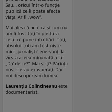
Sau… oricui într-o funcție
publică ce îi poate afecta
viața. Ar fi „wow“.
Mai ales că nu e ca și cum nu
am fi fost toți în postura
celui ce pune întrebări. Toți,
absolut toți am fost niște
mici „jurnaliști“ enervanți la
vîrsta aceea minunată a lui
„Da’ de ce?“. Mai știți? Părinții
noștri erau exasperați. Dar
noi descopeream lumea.
Laurențiu Colintineanu
este
documentarist.