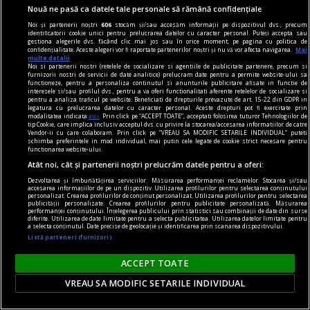
Nouă ne pasă ca datele tale personale să rămână confidențiale
Noi și partenerii noștri
606
stocăm și/sau accesăm informații pe dispozitivul dvs., precum
identificatorii cookie unici pentru prelucrarea datelor cu caracter personal. Puteți accepta sau
gestiona alegerile dvs. făcând clic mai jos sau în orice moment, pe pagina cu politica de
confidențialitate. Aceste alegeri vor fi raportate partenerilor noștri și nu vă vor afecta navigarea.
Mai
multe detalii
Noi si partenerii nostri (retelele de socializare si agentiile de publicitate partenere, precum si
furnizorii nostri de servicii de date analitice) prelucram date pentru a permite website-ului sa
functioneze, pentru a personaliza continutul si anunturile publicitare afisate in functie de
centenar - eugen barbu
interesele si/sau profilul dvs., pentru a va oferi functionalitati aferente retelelor de socializare si
pentru a analiza traficul pe website. Beneficiati de drepturile prevazute de art. 15-22 din GDPR in
Ce trebuie să faci ca să nu mai fii citit
legatura cu prelucrarea datelor cu caracter personal. Aceste drepturi pot fi exercitate prin
modalitatea indicata
aici
. Prin click pe “ACCEPT TOATE”, acceptati folosirea tuturor Tehnologiilor de
Nu cred că Barbu e un scriitor mare, dar Groapa
tip Cookie, care implica inclusiv acceptul dvs. cu privire la stocarea/accesarea informatiilor de catre
Vendor-ii cu care colaboram. Prin click pe “VREAU SA MODIFIC SETARILE INDIVIDUAL” puteti
rămîne un roman bun (preferata mea e scena
schimba preferintele in mod individual, mai putin cele legate de cookie strict necesare pentru
functionarea website-ului.
nunții) și pînă și-n Principele sînt pagini de foarte
Atât noi, cât și partenerii noștri prelucrăm datele pentru a oferi:
bună literatură.
Dezvoltarea și îmbunătățirea serviciilor. Măsurarea performanței reclamelor. Stocarea și/sau
accesarea informațiilor de pe un dispozitiv. Utilizarea profilurilor pentru selectarea conținutului
personalizat. Crearea profilurilor de conținut personalizat. Utilizarea profilurilor pentru selectarea
publicității personalizate. Crearea profilurilor pentru publicitate personalizată. Măsurarea
performanței conținutului. Înțelegerea publicului prin statistici sau combinații de date din surse
diferite. Utilizarea de date limitate pentru a selecta publicitatea. Utilizarea datelor limitate pentru
a selecta conținutul. Date precise de geolocație și identificarea prin scanarea dispozitivului.
Listă parteneri (furnizori)
ACCEPT TOATE
VREAU SA MODIFIC SETARILE INDIVIDUAL