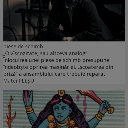
piese de schimb
„O vîscozitate, sau altceva analog”
Înlocuirea unei piese de schimb presupune
îndeobște oprirea mașinăriei, „scoaterea din
priză” a ansamblului care trebuie reparat.
Matei PLEŞU