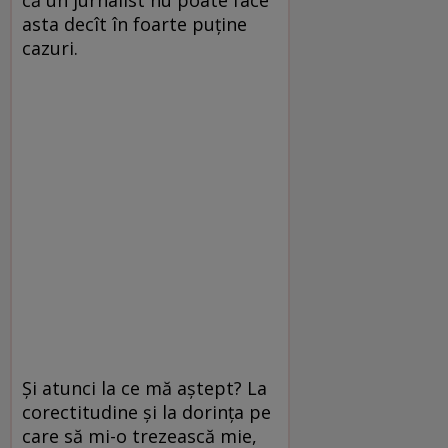
că un jurnalist nu poate face
asta decît în foarte puține
cazuri.
Și atunci la ce mă aștept? La
corectitudine și la dorința pe
care să mi-o trezească mie,