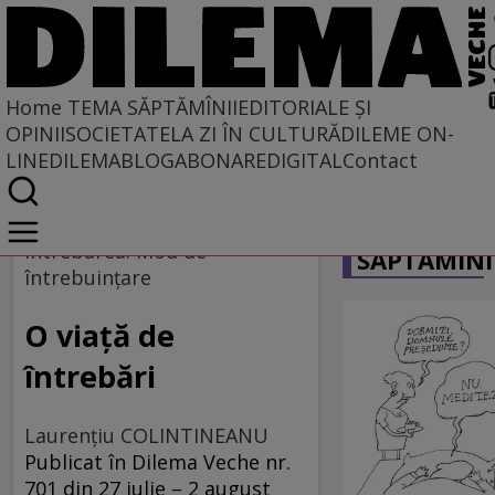
Home
TEMA SĂPTĂMÎNII
EDITORIALE ȘI
OPINII
SOCIETATE
LA ZI ÎN CULTURĂ
DILEME ON-
LINE
DILEMABLOG
ABONARE
DIGITAL
Contact
Home
CARICATU
Tema săptămînii
Întrebarea. Mod de
SĂPTĂMÎNI
întrebuinţare
O viaţă de
întrebări
Laurenţiu COLINTINEANU
Publicat în Dilema Veche nr.
701 din 27 iulie – 2 august