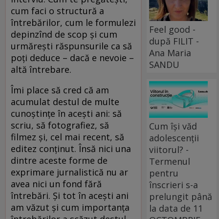
cum faci o structură a
întrebărilor, cum le formulezi
Feel good -
depinzînd de scop și cum
după FILIT -
urmărești răspunsurile ca să
Ana Maria
poți deduce – dacă e nevoie –
SANDU
altă întrebare.
Îmi place să cred că am
acumulat destul de multe
cunoștințe în acești ani: să
scriu, să fotografiez, să
Cum își văd
filmez și, cel mai recent, să
adolescenții
editez conținut. Însă nici una
viitorul? -
dintre aceste forme de
Termenul
exprimare jurnalistică nu ar
pentru
avea nici un fond fără
înscrieri s-a
întrebări. Și tot în acești ani
prelungit până
am văzut și cum importanța
la data de 11