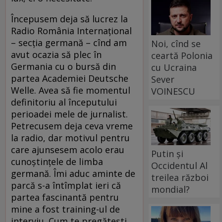
Începusem deja să lucrez la
Radio România Internațional
– secția germană – cînd am
Noi, cînd se
avut ocazia să plec în
ceartă Polonia
Germania cu o bursă din
cu Ucraina
partea Academiei Deu­tsche
Sever
Welle. Avea să fie momentul
VOINESCU
definitoriu al începutului
perioadei mele de jurnalist.
Petrecusem deja ceva vreme
la radio, dar motivul pentru
care ajunsesem acolo erau
Putin și
cunoștințele de limba
Occidentul Al
germană. Îmi aduc aminte de
treilea război
parcă s-a întîmplat ieri că
mondial?
partea fascinantă pentru
mine a fost training-ul de
interviu. Cum te pregătești,