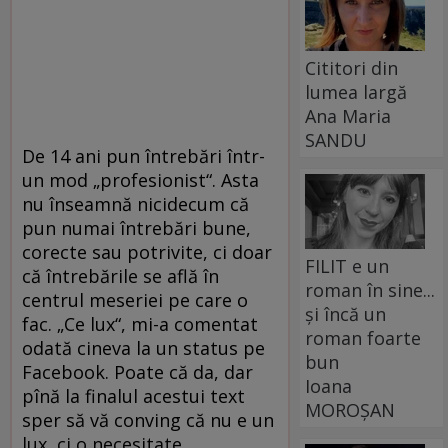
Cititori din
lumea largă
Ana Maria
SANDU
De 14 ani pun întrebări într-
un mod „profesionist“. Asta
nu înseamnă nicidecum că
pun numai întrebări bune,
corecte sau potrivite, ci doar
FILIT e un
că întrebările se află în
roman în sine...
centrul meseriei pe care o
și încă un
fac. „Ce lux“, mi-a comentat
roman foarte
odată cineva la un status pe
bun
Facebook. Poate că da, dar
Ioana
pînă la finalul acestui text
MOROȘAN
sper să vă conving că nu e un
lux, ci o necesitate.