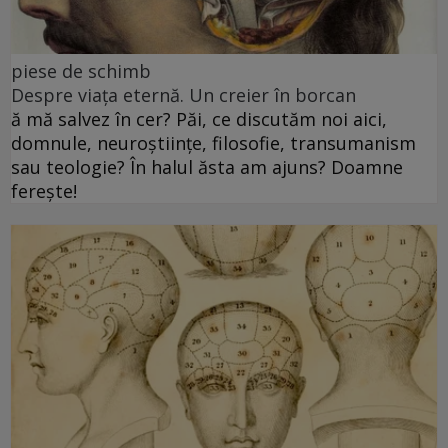
piese de schimb
Despre viața eternă. Un creier în borcan
ă mă salvez în cer? Păi, ce discutăm noi aici,
domnule, neuroștiințe, filosofie, transumanism
sau teologie? În halul ăsta am ajuns? Doamne
ferește!