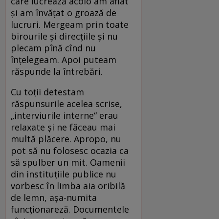
care lucrează acolo am aflat
și am învățat o groază de
lucruri. Mergeam prin toate
birourile și direcțiile și nu
plecam pînă cînd nu
înțelegeam. Apoi puteam
răspunde la întrebări.
Cu toții detestam
răspunsurile acelea scrise,
„interviurile interne“ erau
relaxate și ne făceau mai
multă plăcere. Apropo, nu
pot să nu folosesc ocazia ca
să spulber un mit. Oamenii
din instituțiile publice nu
vorbesc în limba aia oribilă
de lemn, așa-numita
funcționareză. Documentele