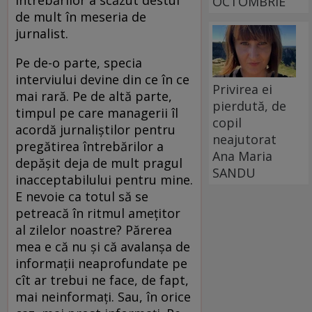
întrebărilor a scăzut destul
OCTOMBRIE
de mult în meseria de
jurnalist.
Pe de-o parte, specia
interviului devine din ce în ce
Privirea ei
mai rară. Pe de altă parte,
pierdută, de
timpul pe care managerii îl
copil
acordă jurnaliștilor pentru
neajutorat
pregătirea întrebărilor a
Ana Maria
depășit deja de mult pragul
SANDU
inacceptabilului pentru mine.
E nevoie ca totul să se
petreacă în ritmul amețitor
al zilelor noastre? Părerea
mea e că nu și că avalanșa de
informații neaprofundate pe
cît ar trebui ne face, de fapt,
mai neinformați. Sau, în orice