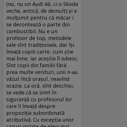
(nu, nu un Audi A6, ci o Skoda
veche, antică, de demult) şi e
mulţumit pentru că măcar i
se decontează o parte din
combustibil. Nu e un
profesor de top, metodele
sale sînt tradiţionale, dar îşi
învaţă copiii carte, cum ştie
mai bine, iar aceştia îl iubesc.
Sînt copii din familii fără
prea multe venituri, unii n-au
văzut încă oraşul, neavînd
ocazia. La oră, sînt deschişi,
se vede că se simt în
siguranţă cu profesorul lor
care îi învaţă despre
propoziţia subordonată
atributivă. Cu excepţia unor
cazuri izolate de elevi mai