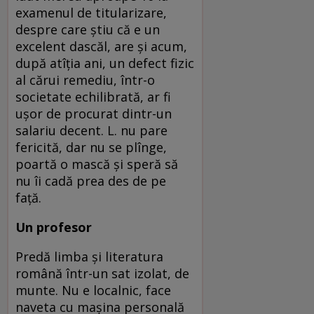
examenul de titularizare,
despre care ştiu că e un
excelent dascăl, are şi acum,
după atîţia ani, un defect fizic
al cărui remediu, într-o
societate echilibrată, ar fi
uşor de procurat dintr-un
salariu decent. L. nu pare
fericită, dar nu se plînge,
poartă o mască şi speră să
nu îi cadă prea des de pe
faţă.
Un profesor
Predă limba şi literatura
română într-un sat izolat, de
munte. Nu e localnic, face
naveta cu maşina personală