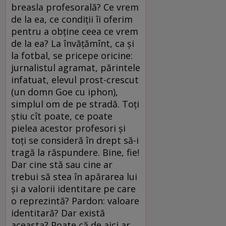
breasla profesorală? Ce vrem
de la ea, ce condiţii îi oferim
pentru a obţine ceea ce vrem
de la ea? La învăţămînt, ca şi
la fotbal, se pricepe oricine:
jurnalistul agramat, părintele
infatuat, elevul prost-crescut
(un domn Goe cu iphon),
simplul om de pe stradă. Toţi
ştiu cît poate, ce poate
pielea acestor profesori şi
toţi se consideră în drept să-i
tragă la răspundere. Bine, fie!
Dar cine stă sau cine ar
trebui să stea în apărarea lui
şi a valorii identitare pe care
o reprezintă? Pardon: valoare
identitară? Dar există
aceasta? Poate că de aici ar