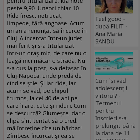
pentru titularizare, lua note
peste 9,90. Uneori chiar 10.
Rîde firesc, netrucat,
Feel good -
limpede, fără angoase. Acum
după FILIT -
un an a renunţat să încerce în
Ana Maria
Cluj. A încercat într-un judeţ
SANDU
mai ferit şi s-a titularizat
într-un oraş mic, de care nu o
leagă nici măcar o stradă. Nu
s-a dus la post, s-a detaşat în
Cluj-Napoca, unde predă de
Cum își văd
cînd se ştie. Şi iar rîde, iar
adolescenții
acum se văd, pe chipul
viitorul? -
frumos, la cei 40 de ani pe
Termenul
care îi are, cute şi riduri. Cum
pentru
se descurcă? Glumeşte, dar o
înscrieri s-a
clipă sînt tentat să o cred:
prelungit până
mă întreţine cîte un bărbat!
la data de 11
Zîmbesc încurcat şi ea se