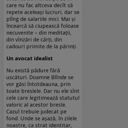
care nu fac altceva decît să
repete aceleaşi lucruri, dar se
plîng de salariile mici. Mai şi
încearcă să ciupească foloase
necuvenite – din meditaţii,
din vînzări de cărţi, din
cadouri primite de la părinţi.
Un avocat idealist
Nu există pădure fără
uscături. Doamne Blînde se
vor găsi întotdeauna, prin
toate breslele. Dar nu ele sînt
cele care legitimează statutul
valoric al acestor bresle.
Cazul trebuie judecat pe
fond. Unde se aşază, în zilele
noastre, ca strat identitar,