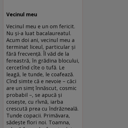
Vecinul meu
Vecinul meu e un om fericit.
Nu şi-a luat bacalaureatul.
Acum doi ani, vecinul meu a
terminat liceul, particular şi
fără frecvenţă. Îl văd de la
fereastră, în grădina blocului,
cercetînd cîte o tufă. Le
leagă, le tunde, le coafează.
Cînd simte că e nevoie – căci
are un simţ înnăscut, cosmic
probabil –, se apucă şi
coseşte, cu rîvnă, iarba
crescută prea cu îndrăzneală.
Tunde copacii. Primăvara,
sădeşte flori noi. Toamna,