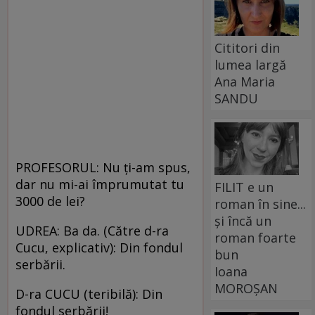
Cititori din
lumea largă
Ana Maria
SANDU
PROFESORUL: Nu ţi-am spus,
dar nu mi-ai împrumutat tu
FILIT e un
3000 de lei?
roman în sine...
și încă un
UDREA: Ba da. (Către d-ra
roman foarte
Cucu, explicativ): Din fondul
bun
serbării.
Ioana
MOROȘAN
D-ra CUCU (teribilă): Din
fondul serbării!