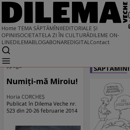
Home
TEMA SĂPTĂMÎNII
EDITORIALE ȘI
OPINII
SOCIETATE
LA ZI ÎN CULTURĂ
DILEME ON-
LINE
DILEMABLOG
ABONARE
DIGITAL
Contact
Home
CARICATU
Tema săptămînii
Şpaga
SĂPTĂMÎNI
Numiţi-mă Miroiu!
Horia CORCHEŞ
Publicat în Dilema Veche nr.
523 din 20-26 februarie 2014