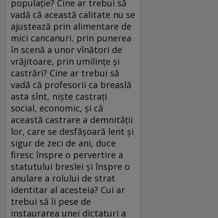
populaţie? Cine ar trebui să
vadă că această calitate nu se
ajustează prin alimentare de
mici cancanuri, prin punerea
în scenă a unor vînători de
vrăjitoare, prin umilinţe şi
castrări? Cine ar trebui să
vadă că profesorii ca breaslă
asta sînt, nişte castraţi
social, economic, şi că
această castrare a demnităţii
lor, care se desfăşoară lent şi
sigur de zeci de ani, duce
firesc înspre o pervertire a
statutului breslei şi înspre o
anulare a rolului de strat
identitar al acesteia? Cui ar
trebui să îi pese de
instaurarea unei dictaturi a