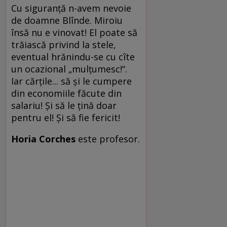
Cu siguranţă n-avem nevoie
de doamne Blînde. Miroiu
însă nu e vinovat! El poate să
trăiască privind la stele,
eventual hrănindu-se cu cîte
un ocazional „mulţumesc!“.
Iar cărţile... să şi le cumpere
din economiile făcute din
salariu! Şi să le ţină doar
pentru el! Şi să fie fericit!
Horia Corches
este profesor.