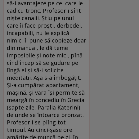
să-i avantajeze pe cei care le
cad cu tronc. Profesorii sînt
nişte canalii. Ştiu pe unul
care îi face proşti, derbedei,
incapabili, nu le explică
nimic, îi pune să copieze doar
din manual, le dă teme
imposibile şi note mici, pînă
cînd încep să se gudure pe
lîngă el şi să-i solicite
meditaţii. Aşa s-a îmbogăţit.
Şi-a cumpărat apartament,
maşină, şi vara îşi permite să
meargă în concediu în Grecia
(şapte zile, Paralia Katerini)
de unde se întoarce bronzat.
Profesorii se plîng tot
timpul. Au cinci-şase ore
amărîte de muncă pe zi, în