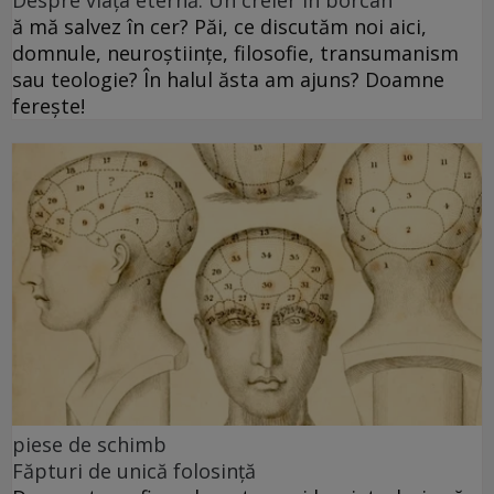
Despre viața eternă. Un creier în borcan
ă mă salvez în cer? Păi, ce discutăm noi aici,
domnule, neuroștiințe, filosofie, transumanism
sau teologie? În halul ăsta am ajuns? Doamne
ferește!
piese de schimb
Făpturi de unică folosință