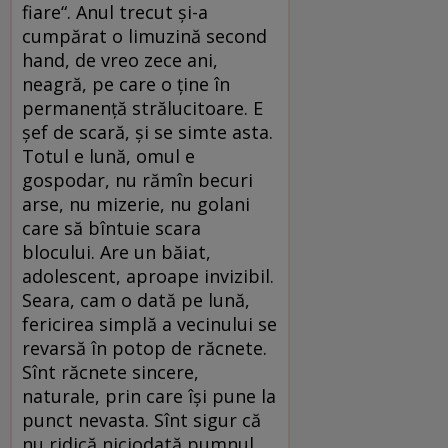
fiare“. Anul trecut şi-a
cumpărat o limuzină second
hand, de vreo zece ani,
neagră, pe care o ţine în
permanenţă strălucitoare. E
şef de scară, şi se simte asta.
Totul e lună, omul e
gospodar, nu rămîn becuri
arse, nu mizerie, nu golani
care să bîntuie scara
blocului. Are un băiat,
adolescent, aproape invizibil.
Seara, cam o dată pe lună,
fericirea simplă a vecinului se
revarsă în potop de răcnete.
Sînt răcnete sincere,
naturale, prin care îşi pune la
punct nevasta. Sînt sigur că
nu ridică niciodată pumnul