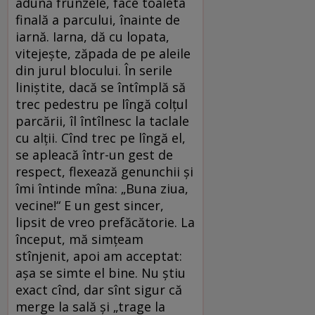
adună frunzele, face toaleta
finală a parcului, înainte de
iarnă. Iarna, dă cu lopata,
vitejeşte, zăpada de pe aleile
din jurul blocului. În serile
liniştite, dacă se întîmplă să
trec pedestru pe lîngă colţul
parcării, îl întîlnesc la taclale
cu alţii. Cînd trec pe lîngă el,
se apleacă într-un gest de
respect, flexează genunchii şi
îmi întinde mîna: „Buna ziua,
vecine!“ E un gest sincer,
lipsit de vreo prefăcătorie. La
început, mă simţeam
stînjenit, apoi am acceptat:
aşa se simte el bine. Nu ştiu
exact cînd, dar sînt sigur că
merge la sală şi „trage la