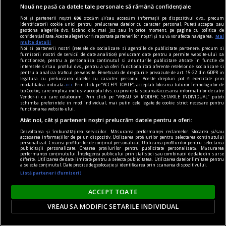
Nouă ne pasă ca datele tale personale să rămână confidențiale
Noi și partenerii noștri
606
stocăm și/sau accesăm informații pe dispozitivul dvs., precum
identificatorii cookie unici pentru prelucrarea datelor cu caracter personal. Puteți accepta sau
gestiona alegerile dvs. făcând clic mai jos sau în orice moment, pe pagina cu politica de
confidențialitate. Aceste alegeri vor fi raportate partenerilor noștri și nu vă vor afecta navigarea.
Mai
multe detalii
Noi si partenerii nostri (retelele de socializare si agentiile de publicitate partenere, precum si
furnizorii nostri de servicii de date analitice) prelucram date pentru a permite website-ului sa
functioneze, pentru a personaliza continutul si anunturile publicitare afisate in functie de
interesele si/sau profilul dvs., pentru a va oferi functionalitati aferente retelelor de socializare si
pentru a analiza traficul pe website. Beneficiati de drepturile prevazute de art. 15-22 din GDPR in
legatura cu prelucrarea datelor cu caracter personal. Aceste drepturi pot fi exercitate prin
modalitatea indicata
aici
. Prin click pe “ACCEPT TOATE”, acceptati folosirea tuturor Tehnologiilor de
tip Cookie, care implica inclusiv acceptul dvs. cu privire la stocarea/accesarea informatiilor de catre
centenar - eugen barbu
Vendor-ii cu care colaboram. Prin click pe “VREAU SA MODIFIC SETARILE INDIVIDUAL” puteti
schimba preferintele in mod individual, mai putin cele legate de cookie strict necesare pentru
Cu ură și abjecție
functionarea website-ului.
Atât noi, cât și partenerii noștri prelucrăm datele pentru a oferi:
Mă amuz și eu, dar constatativ, de un alt episod,
Dezvoltarea și îmbunătățirea serviciilor. Măsurarea performanței reclamelor. Stocarea și/sau
grăitor, zic eu, cît zece.
accesarea informațiilor de pe un dispozitiv. Utilizarea profilurilor pentru selectarea conținutului
personalizat. Crearea profilurilor de conținut personalizat. Utilizarea profilurilor pentru selectarea
Cosmin CIOTLOŞ
publicității personalizate. Crearea profilurilor pentru publicitate personalizată. Măsurarea
performanței conținutului. Înțelegerea publicului prin statistici sau combinații de date din surse
diferite. Utilizarea de date limitate pentru a selecta publicitatea. Utilizarea datelor limitate pentru
a selecta conținutul. Date precise de geolocație și identificarea prin scanarea dispozitivului.
Listă parteneri (furnizori)
ACCEPT TOATE
VREAU SA MODIFIC SETARILE INDIVIDUAL