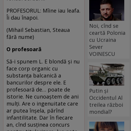
PROFESORUL: Mîine iau leafa.
Îi dau înapoi.
Noi, cînd se
(Mihail Sebastian, Steaua
ceartă Polonia
fără nume)
cu Ucraina
Sever
O profesoară
VOINESCU
Să-i spunem L. E blondă şi nu
face corp organic cu
substanţa balcanică a
bancurilor despre ele. E
profesoară de… poate de
Putin și
istorie. Ne cunoaştem de ani
Occidentul Al
mulţi. Are o ingenuitate care
treilea război
ar putea înşela, părînd
mondial?
infantilitate. Dar în fiecare
an, cînd susţinea concurs