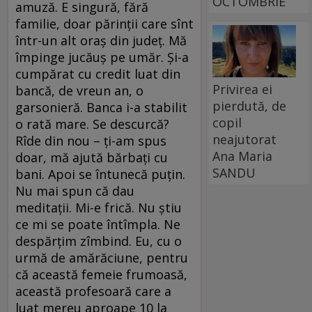
OCTOMBRIE
amuză. E singură, fără
familie, doar părinţii care sînt
într-un alt oraş din judeţ. Mă
împinge jucăuş pe umăr. Şi-a
cumpărat cu credit luat din
Privirea ei
bancă, de vreun an, o
pierdută, de
garsonieră. Banca i-a stabilit
copil
o rată mare. Se descurcă?
neajutorat
Rîde din nou – ţi-am spus
Ana Maria
doar, mă ajută bărbaţi cu
SANDU
bani. Apoi se întunecă puţin.
Nu mai spun că dau
meditaţii. Mi-e frică. Nu ştiu
ce mi se poate întîmpla. Ne
despărţim zîmbind. Eu, cu o
urmă de amărăciune, pentru
că această femeie frumoasă,
această profesoară care a
luat mereu aproape 10 la