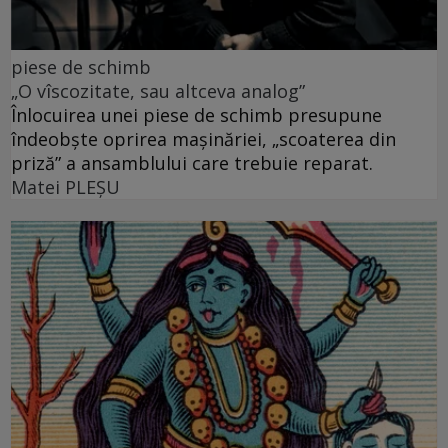
piese de schimb
„O vîscozitate, sau altceva analog”
Înlocuirea unei piese de schimb presupune
îndeobște oprirea mașinăriei, „scoaterea din
priză” a ansamblului care trebuie reparat.
Matei PLEŞU