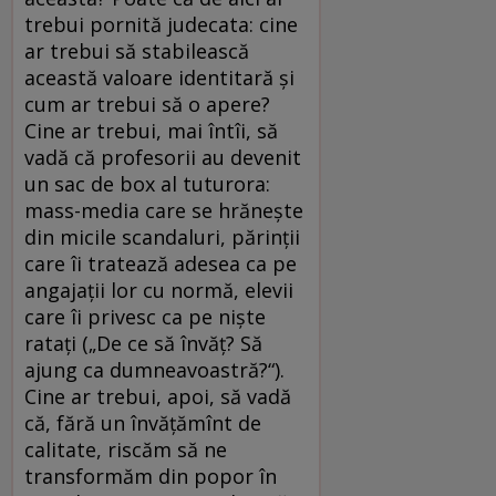
trebui pornită judecata: cine
ar trebui să stabilească
această valoare identitară şi
cum ar trebui să o apere?
Cine ar trebui, mai întîi, să
vadă că profesorii au devenit
un sac de box al tuturora:
mass-media care se hrăneşte
din micile scandaluri, părinţii
care îi tratează adesea ca pe
angajaţii lor cu normă, elevii
care îi privesc ca pe nişte
rataţi („De ce să învăţ? Să
ajung ca dumneavoastră?“).
Cine ar trebui, apoi, să vadă
că, fără un învăţămînt de
calitate, riscăm să ne
transformăm din popor în