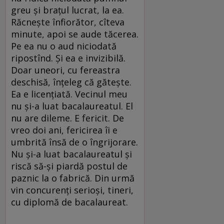
greu şi braţul lucrat, la ea.
Răcneşte înfiorător, cîteva
minute, apoi se aude tăcerea.
Pe ea nu o aud niciodată
ripostînd. Şi ea e invizibilă.
Doar uneori, cu fereastra
deschisă, înţeleg că găteşte.
Ea e licenţiată. Vecinul meu
nu şi-a luat bacalaureatul. El
nu are dileme. E fericit. De
vreo doi ani, fericirea îi e
umbrită însă de o îngrijorare.
Nu şi-a luat bacalaureatul şi
riscă să-şi piardă postul de
paznic la o fabrică. Din urmă
vin concurenţi serioşi, tineri,
cu diplomă de bacalaureat.