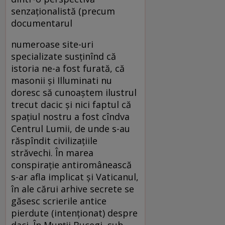
senzaţionalistă (precum
documentarul
numeroase site-uri
specializate susţinînd că
istoria ne-a fost furată, că
masonii şi Illuminati nu
doresc să cunoaştem ilustrul
trecut dacic şi nici faptul că
spaţiul nostru a fost cîndva
Centrul Lumii, de unde s-au
răspîndit civilizaţiile
străvechi. În marea
conspiraţie antiromânească
s-ar afla implicat şi Vaticanul,
în ale cărui arhive secrete se
găsesc scrierile antice
pierdute (intenţionat) despre
daci. În Munţii Bucegi, sub