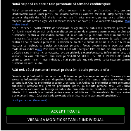
Nouă ne pasă ca datele tale personale să rămână confidențiale
Noi și partenerii noștri
606
stocăm și/sau accesăm informații pe dispozitivul dvs., precum
identificatorii cookie unici pentru prelucrarea datelor cu caracter personal. Puteți accepta sau
gestiona alegerile dvs. făcând clic mai jos sau în orice moment, pe pagina cu politica de
confidențialitate. Aceste alegeri vor fi raportate partenerilor noștri și nu vă vor afecta navigarea.
Mai
multe detalii
Noi si partenerii nostri (retelele de socializare si agentiile de publicitate partenere, precum si
furnizorii nostri de servicii de date analitice) prelucram date pentru a permite website-ului sa
functioneze, pentru a personaliza continutul si anunturile publicitare afisate in functie de
interesele si/sau profilul dvs., pentru a va oferi functionalitati aferente retelelor de socializare si
pentru a analiza traficul pe website. Beneficiati de drepturile prevazute de art. 15-22 din GDPR in
legatura cu prelucrarea datelor cu caracter personal. Aceste drepturi pot fi exercitate prin
modalitatea indicata
aici
. Prin click pe “ACCEPT TOATE”, acceptati folosirea tuturor Tehnologiilor de
tip Cookie, care implica inclusiv acceptul dvs. cu privire la stocarea/accesarea informatiilor de catre
Vendor-ii cu care colaboram. Prin click pe “VREAU SA MODIFIC SETARILE INDIVIDUAL” puteti
schimba preferintele in mod individual, mai putin cele legate de cookie strict necesare pentru
functionarea website-ului.
Atât noi, cât și partenerii noștri prelucrăm datele pentru a oferi:
Dezvoltarea și îmbunătățirea serviciilor. Măsurarea performanței reclamelor. Stocarea și/sau
accesarea informațiilor de pe un dispozitiv. Utilizarea profilurilor pentru selectarea conținutului
personalizat. Crearea profilurilor de conținut personalizat. Utilizarea profilurilor pentru selectarea
piese de schimb
publicității personalizate. Crearea profilurilor pentru publicitate personalizată. Măsurarea
performanței conținutului. Înțelegerea publicului prin statistici sau combinații de date din surse
(Sub)ansambluri cognitive
diferite. Utilizarea de date limitate pentru a selecta publicitatea. Utilizarea datelor limitate pentru
a selecta conținutul. Date precise de geolocație și identificarea prin scanarea dispozitivului.
Omul nu mai este, poate, măsura tuturor
Listă parteneri (furnizori)
lucrurilor.
ACCEPT TOATE
VREAU SA MODIFIC SETARILE INDIVIDUAL