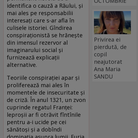
OCTOMBRIE
identifica o cauză a Răului, şi
mai ales pe responsabilii
interesaţi care s-ar afla în
culisele istoriei. Gîndirea
conspiraţionistă se hrăneşte
Privirea ei
din imensul rezervor al
pierdută, de
imaginarului social şi
copil
furnizează explicaţii
neajutorat
alternative.
Ana Maria
SANDU
Teoriile conspiraţiei apar şi
proliferează mai ales în
momentele de insecuritate şi
de criză. În anul 1321, un zvon
cuprinde regatul Franţei:
leproşii ar fi otrăvit fîntînile
pentru a-i ucide pe cei
sănătoşi şi a dobîndi
dominaţia asupra lumii. Furia