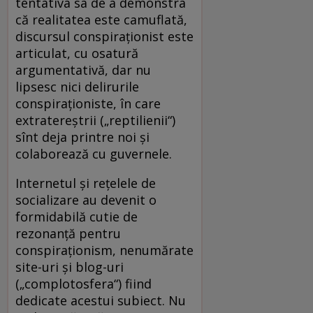
tentativa sa de a demonstra
că realitatea este camuflată,
discursul conspiraţionist este
articulat, cu osatură
argumentativă, dar nu
lipsesc nici delirurile
conspiraţioniste, în care
extratereştrii („reptilienii“)
sînt deja printre noi şi
colaborează cu guvernele.
Internetul şi reţelele de
socializare au devenit o
formidabilă cutie de
rezonanţă pentru
conspiraţionism, nenumărate
site-uri şi blog-uri
(„complotosfera“) fiind
dedicate acestui subiect. Nu