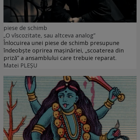
piese de schimb
„O vîscozitate, sau altceva analog”
Înlocuirea unei piese de schimb presupune
îndeobște oprirea mașinăriei, „scoaterea din
priză” a ansamblului care trebuie reparat.
Matei PLEŞU