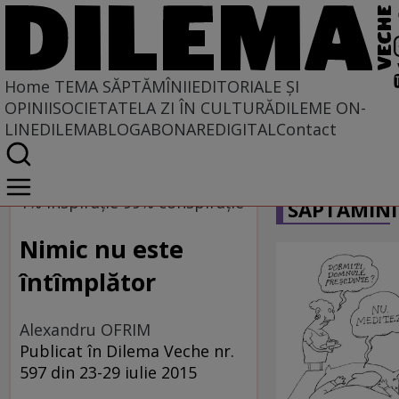
Home
TEMA SĂPTĂMÎNII
EDITORIALE ȘI
OPINII
SOCIETATE
LA ZI ÎN CULTURĂ
DILEME ON-
LINE
DILEMABLOG
ABONARE
DIGITAL
Contact
Home
CARICATU
Tema săptămînii
1% inspiraţie 99% conspiraţie
SĂPTĂMÎNI
Nimic nu este
întîmplător
Alexandru OFRIM
Publicat în Dilema Veche nr.
597 din 23-29 iulie 2015