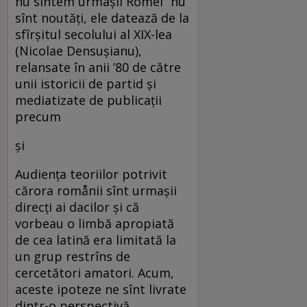
nu sîntem urmaşii Romei“ nu
sînt noutăţi, ele datează de la
sfîrşitul secolului al XIX-lea
(Nicolae Densuşianu),
relansate în anii ’80 de către
unii istoricii de partid şi
mediatizate de publicaţii
precum
şi
Audienţa teoriilor potrivit
cărora romånii sînt urmaşii
direcţi ai dacilor şi că
vorbeau o limbă apropiată
de cea latină era limitată la
un grup restrîns de
cercetători amatori. Acum,
aceste ipoteze ne sînt livrate
dintr-o perspectivă