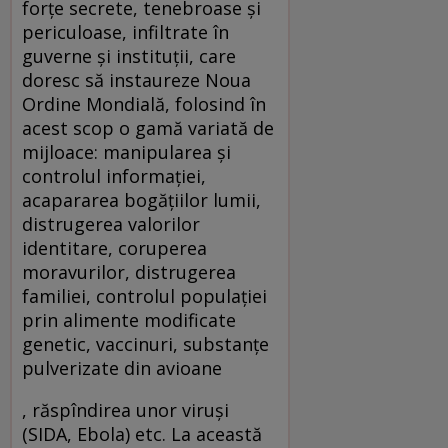
forţe secrete, tenebroase şi
periculoase, infiltrate în
guverne şi instituţii, care
doresc să instaureze Noua
Ordine Mondială, folosind în
acest scop o gamă variată de
mijloace: manipularea şi
controlul informaţiei,
acapararea bogăţiilor lumii,
distrugerea valorilor
identitare, coruperea
moravurilor, distrugerea
familiei, controlul populaţiei
prin alimente modificate
genetic, vaccinuri, substanţe
pulverizate din avioane
, răspîndirea unor viruşi
(SIDA, Ebola) etc. La această