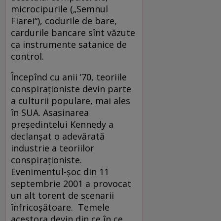
microcipurile („Semnul
Fiarei“), codurile de bare,
cardurile bancare sînt văzute
ca instrumente satanice de
control.
Începînd cu anii ’70, teoriile
conspiraţioniste devin parte
a culturii populare, mai ales
în SUA. Asasinarea
preşedintelui Kennedy a
declanşat o adevărată
industrie a teoriilor
conspiraţioniste.
Evenimentul-şoc din 11
septembrie 2001 a provocat
un alt torent de scenarii
înfricoşătoare. Temele
acestora devin din ce în ce