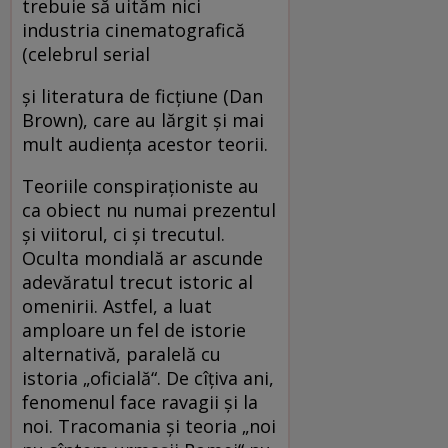
trebuie să uităm nici
industria cinematografică
(celebrul serial
şi literatura de ficţiune (Dan
Brown), care au lărgit şi mai
mult audienţa acestor teorii.
Teoriile conspiraţioniste au
ca obiect nu numai prezentul
şi viitorul, ci şi trecutul.
Oculta mondială ar ascunde
adevăratul trecut istoric al
omenirii. Astfel, a luat
amploare un fel de istorie
alternativă, paralelă cu
istoria „oficială“. De cîţiva ani,
fenomenul face ravagii şi la
noi. Tracomania şi teoria „noi