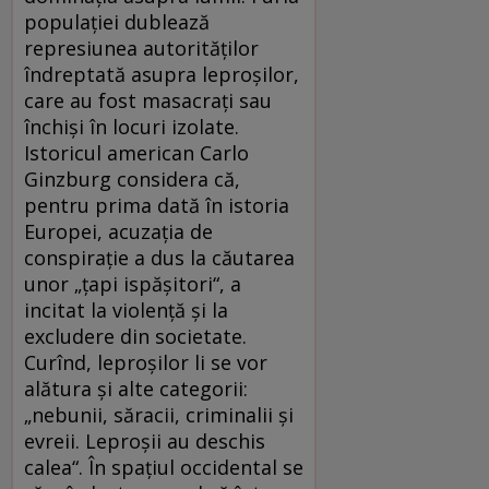
populaţiei dublează
represiunea autorităţilor
îndreptată asupra leproşilor,
care au fost masacraţi sau
închişi în locuri izolate.
Istoricul american Carlo
Ginzburg considera că,
pentru prima dată în istoria
Europei, acuzaţia de
conspiraţie a dus la căutarea
unor „ţapi ispăşitori“, a
incitat la violenţă şi la
excludere din societate.
Curînd, leproşilor li se vor
alătura şi alte categorii:
„nebunii, săracii, criminalii şi
evreii. Leproşii au deschis
calea“. În spaţiul occidental se