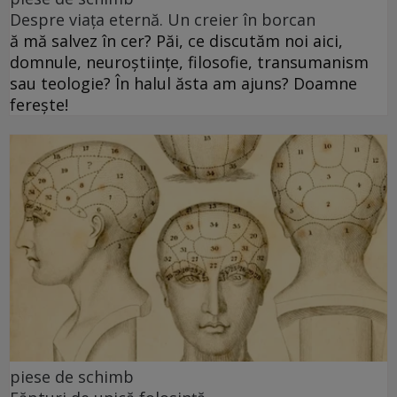
Despre viața eternă. Un creier în borcan
ă mă salvez în cer? Păi, ce discutăm noi aici,
domnule, neuroștiințe, filosofie, transumanism
sau teologie? În halul ăsta am ajuns? Doamne
ferește!
piese de schimb