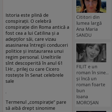
Istoria este plină de
Cititori din
conspiraţii. O celebră
lumea largă
conspiraţie din Roma antică a
Ana Maria
fost cea a lui Catilina şi a
SANDU
adepţilor săi, care vizau
asasinarea întregii conduceri
politice şi instaurarea unui
regim personal. Uneltirile
sînt descoperită în anul 61
FILIT e un
î.Hr., prilej cu care Cicero
roman în sine...
rosteşte în Senat celebrele
și încă un
sale
roman foarte
bun
.
Ioana
Termenul „conspiraţie“ pare
MOROȘAN
să aibă drept sinonime