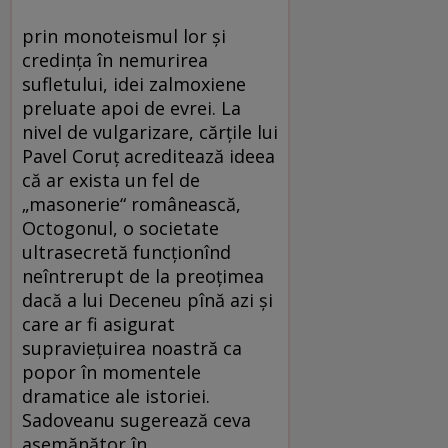
prin monoteismul lor şi
credinţa în nemurirea
sufletului, idei zalmoxiene
preluate apoi de evrei. La
nivel de vulgarizare, cărţile lui
Pavel Coruţ acreditează ideea
că ar exista un fel de
„masonerie“ românească,
Octogonul, o societate
ultrasecretă funcţionînd
neîntrerupt de la preoţimea
dacă a lui Deceneu pînă azi şi
care ar fi asigurat
supravieţuirea noastră ca
popor în momentele
dramatice ale istoriei.
Sadoveanu sugerează ceva
asemănător în