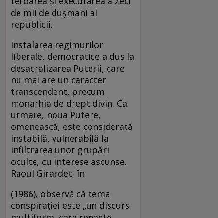
teroarea şi executarea a zeci
de mii de duşmani ai
republicii.
Instalarea regimurilor
liberale, democratice a dus la
desacralizarea Puterii, care
nu mai are un caracter
transcendent, precum
monarhia de drept divin. Ca
urmare, noua Putere,
omenească, este considerată
instabilă, vulnerabilă la
infiltrarea unor grupări
oculte, cu interese ascunse.
Raoul Girardet, în
(1986), observă că tema
conspiraţiei este „un discurs
multiform, care renaşte