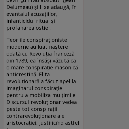
Delumeau) şi li se adaugă, în
evantaiul acuzaţiilor,
infanticidul ritual şi
profanarea ostiei.
Teoriile conspiraţioniste
moderne au luat naştere
odată cu Revoluţia franceză
din 1789, ea însăşi văzută ca
o mare conspiraţie masonică
anticreştină. Elita
revoluţionară a făcut apel la
imaginarul conspiraţiei
pentru a mobiliza mulţimile.
Discursul revoluţionar vedea
peste tot conspiraţii
contrarevoluţionare ale
aristocraţiei, justificînd astfel