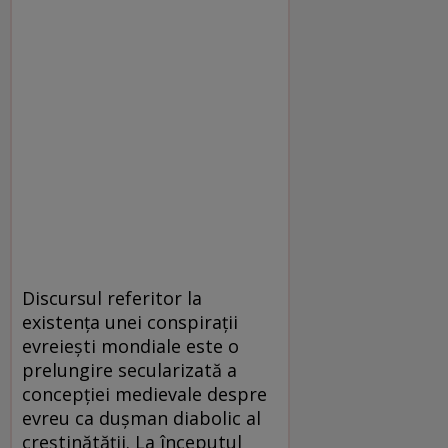
Discursul referitor la
existenţa unei conspiraţii
evreieşti mondiale este o
prelungire secularizată a
concepţiei medievale despre
evreu ca duşman diabolic al
creştinătăţii. La începutul