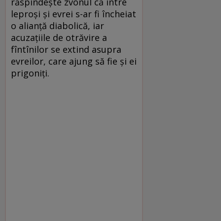
răspîndeşte zvonul că între
leproşi şi evrei s-ar fi încheiat
o alianţă diabolică, iar
acuzaţiile de otrăvire a
fîntînilor se extind asupra
evreilor, care ajung să fie şi ei
prigoniţi.