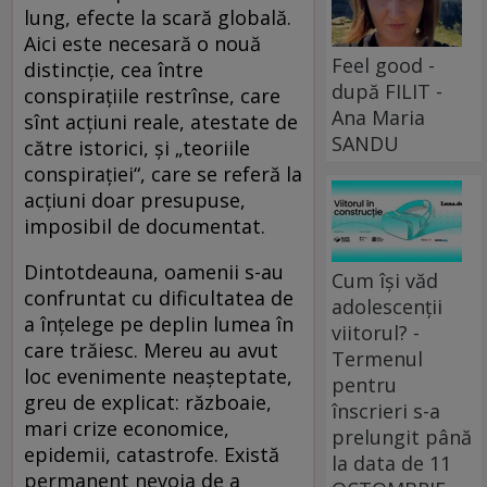
lung, efecte la scară globală.
Aici este necesară o nouă
Feel good -
distincţie, cea între
după FILIT -
conspiraţiile restrînse, care
Ana Maria
sînt acţiuni reale, atestate de
SANDU
către istorici, şi „teoriile
conspiraţiei“, care se referă la
acţiuni doar presupuse,
imposibil de documentat.
Dintotdeauna, oamenii s-au
Cum își văd
confruntat cu dificultatea de
adolescenții
a înţelege pe deplin lumea în
viitorul? -
care trăiesc. Mereu au avut
Termenul
loc evenimente neaşteptate,
pentru
greu de explicat: războaie,
înscrieri s-a
mari crize economice,
prelungit până
epidemii, catastrofe. Există
la data de 11
permanent nevoia de a