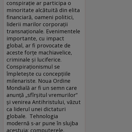
conspiraţie ar participa o
minoritate alcătuită din elita
financiară, oameni politici,
liderii marilor corporaţii
transnaţionale. Evenimentele
importante, cu impact
global, ar fi provocate de
aceste forţe machiavelice,
criminale şi luciferice.
Conspiraţionismul se
împleteşte cu concepţiile
milenariste. Noua Ordine
Mondială ar fi un semn care
anunţă „sfîrşitul vremurilor“
şi venirea Antihristului, văzut
ca liderul unei dictaturi
globale. Tehnologia
modernă s-ar pune în slujba
acestuia: computerele,