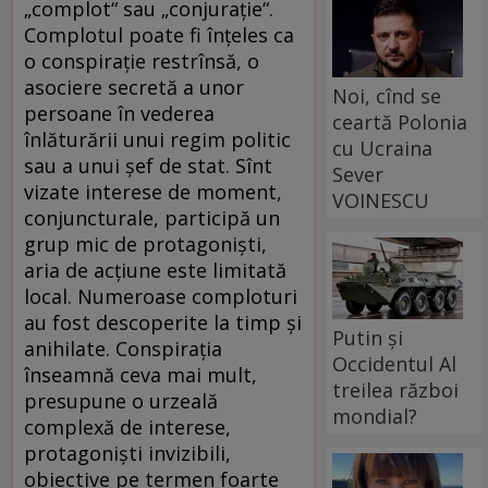
„complot“ sau „conjuraţie“.
Complotul poate fi înţeles ca
o conspiraţie restrînsă, o
asociere secretă a unor
Noi, cînd se
persoane în vederea
ceartă Polonia
înlăturării unui regim politic
cu Ucraina
sau a unui şef de stat. Sînt
Sever
vizate interese de moment,
VOINESCU
conjuncturale, participă un
grup mic de protagonişti,
aria de acţiune este limitată
local. Numeroase comploturi
au fost descoperite la timp şi
Putin și
anihilate. Conspiraţia
Occidentul Al
înseamnă ceva mai mult,
treilea război
presupune o urzeală
mondial?
complexă de interese,
protagonişti invizibili,
obiective pe termen foarte