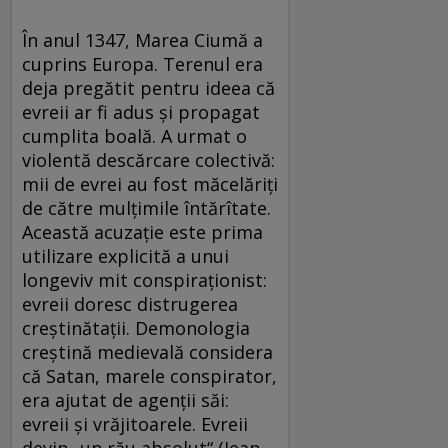
În anul 1347, Marea Ciumă a
cuprins Europa. Terenul era
deja pregătit pentru ideea că
evreii ar fi adus şi propagat
cumplita boală. A urmat o
violentă descărcare colectivă:
mii de evrei au fost măcelăriţi
de către mulţimile întărîtate.
Această acuzaţie este prima
utilizare explicită a unui
longeviv mit conspiraţionist:
evreii doresc distrugerea
creştinătaţii. Demonologia
creştină medievală considera
că Satan, marele conspirator,
era ajutat de agenţii săi:
evreii şi vrăjitoarele. Evreii
devin „un rău absolut“ (Jean