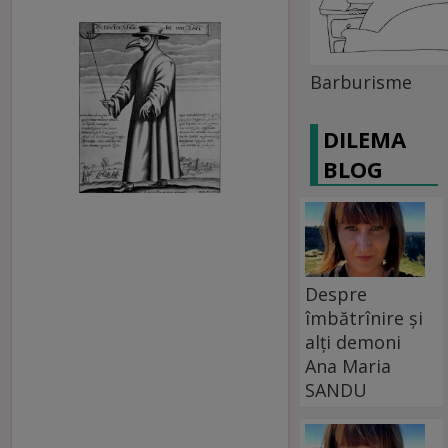
Barburisme
DILEMA
BLOG
Despre
îmbătrînire și
alți demoni
Ana Maria
SANDU