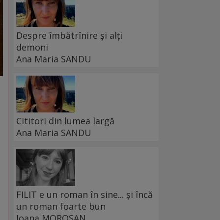
Despre îmbătrînire și alți
demoni
Ana Maria SANDU
Cititori din lumea largă
Ana Maria SANDU
FILIT e un roman în sine... și încă
un roman foarte bun
Ioana MOROȘAN