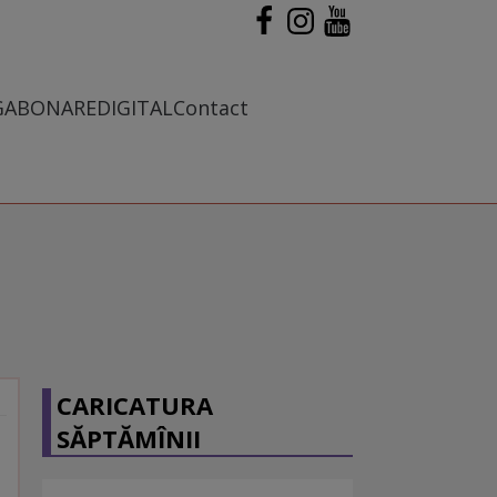
G
ABONARE
DIGITAL
Contact
CARICATURA
SĂPTĂMÎNII