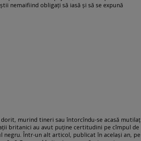
iștii nemaifiind obligați să iasă și să se expună
 dorit, murind tineri sau întorcîndu-se acasă mutilaț
dații britanici au avut puține certitudini pe cîmpul de
l negru. Într-un alt articol, publicat în același an, pe