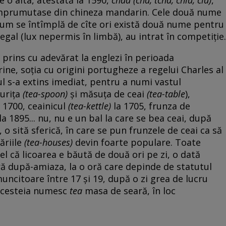
împrumutase din chineza mandarin. Cele două nume
a cum se întîmplă de cîte ori există două nume pentru
egal (lux nepermis în limbă), au intrat în competiție.
a prins cu adevărat la englezi în perioada
ine, soția cu origini portugheze a regelui Charles al
rul s-a extins imediat, pentru a numi vastul
gurița
(tea-spoon)
și măsuța de ceai
(tea-table
),
 1700, ceainicul
(tea-kettle)
la 1705, frunza de
 la 1895... nu, nu e un bal la care se bea ceai, după
c, o sită sferică, în care se pun frunzele de ceai ca să
ăriile
(tea-houses)
devin foarte populare. Toate
fel că licoarea e băută de două ori pe zi, o dată
ră după-amiaza, la o oră care depinde de statutul
 muncitoare între 17 și 19, după o zi grea de lucru
 acesteia numesc
tea
masa de seară, în loc