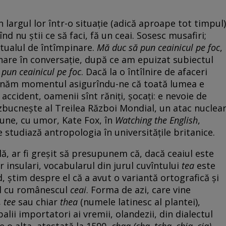
în largul lor într-o situație (adică aproape tot timpul)
nd nu știi ce să faci, fă un ceai. Sosesc musafiri;
itualul de întîmpinare.
Mă duc să pun ceainicul pe foc
,
e în conversație, după ce am epuizat subiectul
pun ceainicul pe foc
. Dacă la o întîlnire de afaceri
înăm momentul asigurîndu-ne că toată lumea e
accident, oamenii sînt răniți, șocați: e nevoie de
Izbucnește al Treilea Război Mondial, un atac nuclea
pune, cu umor, Kate Fox, în
Watching the English
,
 studiază antropologia în universitățile britanice.
lă, ar fi greșit să presupunem că, dacă ceaiul este
r insulari, vocabularul din jurul cuvîntului
tea
este
, știm despre el că a avut o variantă ortografică și
nd cu românescul
ceai
. Forma de azi, care vine
, tee
sau chiar
thea
(numele latinesc al plantei),
alii importatori ai vremii, olandezii, din dialectul
 o alta, atestată la 1590,
chaa
(cha, tcha, chia, cia)
,