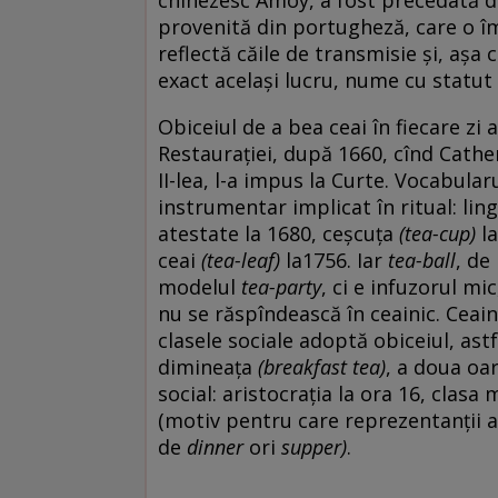
provenită din portugheză, care o 
reflectă căile de transmisie și, aș
exact același lucru, nume cu statut 
Obiceiul de a bea ceai în fiecare zi 
Restaurației, după 1660, cînd Cather
II-lea, l-a impus la Curte. Vocabula
instrumentar implicat în ritual: lin
atestate la 1680, ceșcuța
(tea-cup)
la
ceai
(tea-leaf)
la1756. Iar
tea-ball
, de
modelul
tea-party
, ci e infuzorul mi
nu se răspîndească în ceainic. Ceain
clasele sociale adoptă obiceiul, ast
dimineața
(breakfast tea)
, a doua oa
social: aristocrația la ora 16, clasa
(motiv pentru care reprezentanții
de
dinner
ori
supper)
.