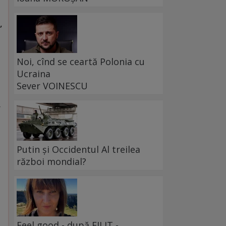
,
Noi, cînd se ceartă Polonia cu
Ucraina
Sever VOINESCU
r
Putin și Occidentul Al treilea
război mondial?
Feel good - după FILIT -