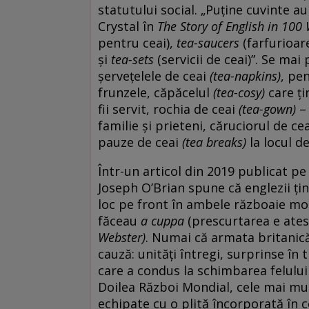
statutului social. „Puține cuvinte 
Crystal în
The Story of English in 100
pentru ceai),
tea-saucers
(farfurioar
și
tea-sets
(servicii de ceai)”. Se ma
șervețelele de ceai
(tea-napkins)
, pe
frunzele, căpăcelul
(tea-cosy)
care ți
fii servit, rochia de ceai
(tea-gown)
–
familie și prieteni, căruciorul de ce
pauze de ceai
(tea breaks)
la locul d
Într-un articol din 2019 publicat pe
Joseph O’Brian spune că englezii țin 
loc pe front în ambele războaie mond
făceau
a cuppa
(prescurtarea e ates
Webster)
. Numai că armata britanică
cauză: unități întregi, surprinse în
care a condus la schimbarea felului 
Doilea Război Mondial, cele mai mult
echipate cu o plită încorporată în 