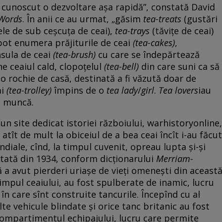
au cunoscut o dezvoltare așa rapidă”, constată David
 Words
. În anii ce au urmat, „găsim
tea-treats
(gustări
ele de sub ceșcuța de ceai),
tea-trays
(tăvițe de ceai)
i pot enumera prăjiturile de ceai
(tea-cakes)
,
nsula de ceai
(tea
-
brush)
cu care se îndepărtează
ne ceaiul cald, clopoțelul
(tea-bell)
din care suni ca să
 o rochie de casă, destinată a fi văzută doar de
ai
(tea-trolley)
împins de o
tea lady
/
girl
.
Tea lovers
iau
e muncă.
 un site dedicat istoriei războiului, warhistoryonline,
atît de mult la obiceiul de a bea ceai încît i-au făcut
iale, cînd, la timpul cuvenit, opreau lupta și-și
tată din 1934, conform dicționarului
Merriam-
 a avut pierderi uriașe de vieți omenești din aceast
 timpul ceaiului, au fost spulberate de inamic, lucru
în care sînt construite tancurile. Începînd cu al
e vehicule blindate și orice tanc britanic au fost
compartimentul echipajului, lucru care permite