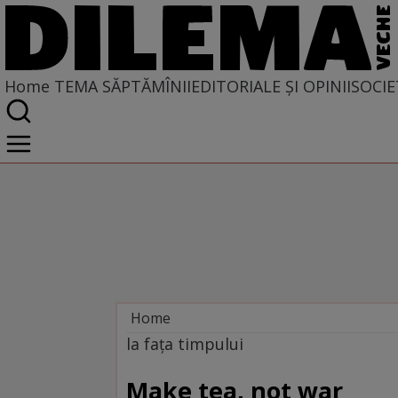
Home
TEMA SĂPTĂMÎNII
EDITORIALE ȘI OPINII
SOCIE
Home
Tema săptămînii
la fața timpului
Make tea, not war