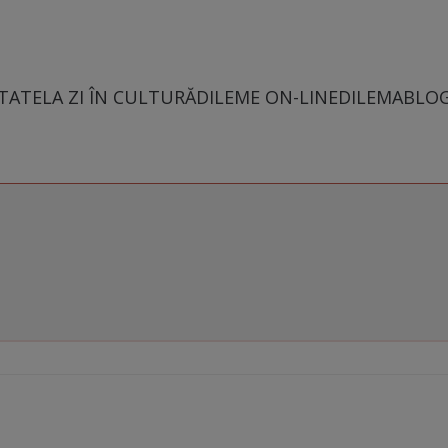
TATE
LA ZI ÎN CULTURĂ
DILEME ON-LINE
DILEMABLO