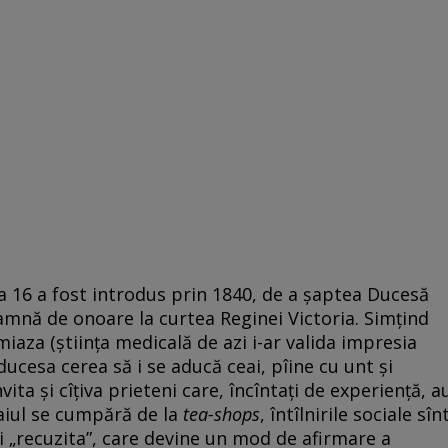
ra 16 a fost introdus prin 1840, de a șaptea Ducesă
amnă de onoare la curtea Reginei Victoria. Simțind
iaza (știința medicală de azi i-ar valida impresia
 ducesa cerea să i se aducă ceai, pîine cu unt și
nvita și cîțiva prieteni care, încîntați de experiență, a
aiul se cumpără de la
tea-shops
, întîlnirile sociale sîn
 și „recuzita”, care devine un mod de afirmare a