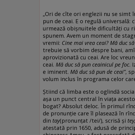
„Ori de cîte ori englezii nu se simt 
pun de ceai. E o regulă universală: cî
urmează obișnuitele dificultăți cu r
spunem. Avem un moment de stagnar
vremii:
Cine mai vrea ceai? Mă duc să 
trebuie să vorbim despre bani, am
aprovizionată cu ceai. Are loc vreun 
ceai.
Mă duc să pun ceainicul pe foc
. 
e iminent.
Mă duc să pun de ceai
”
, s
volum inclus în programa celor care
Știind că limba este o oglindă socia
așa un punct central în viața acesto
bogat? Absolut deloc. În primul rînd
de pronunție care îl plasează în rî
din
tay
(pronunțat /tei/), scrisă și
tey
atestată prin 1650, adusă de princip
chinezesc Amoy, a fost precedată de