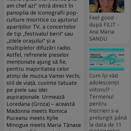
am chef azi“ intră direct în
panoplia de iconografii pop-
Feel good -
culture mioritice cu ajutorul
după FILIT -
apariţiilor TV, a concertelor
Ana Maria
de tip „festivalul berii“ sau
SANDU
„zilele oraşului“ şi a
multiplelor difuzări radio.
Astfel, refrenele pieselor
menţionate ajung să fie,
pentru majoritatea celor
Cum își văd
atinşi de muzica Vamei Vechi,
adolescenții
stil de viaţă, cuvinte tatuate
viitorul? -
pe piele sau idei
Termenul
aspiraţionale. Urmează
pentru
Loredana (Groza) – această
înscrieri s-a
Madonna meets Romica
prelungit până
Puceanu meets Kylie
la data de 11
Minogue meets Maria Tănase