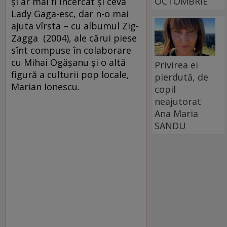
OCTOMBRIE
şi ar mai fi încercat şi ceva
Lady Gaga-esc, dar n-o mai
ajuta vîrsta – cu albumul Zig-
Zagga (2004), ale cărui piese
sînt compuse în colaborare
cu Mihai Ogăşanu şi o altă
Privirea ei
figură a culturii pop locale,
pierdută, de
Marian Ionescu.
copil
neajutorat
Ana Maria
SANDU