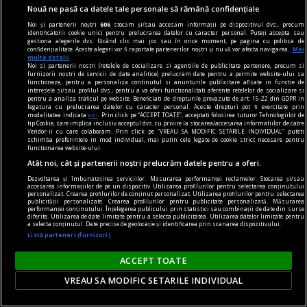
Nouă ne pasă ca datele tale personale să rămână confidențiale
Noi și partenerii noștri
606
stocăm și/sau accesăm informații pe dispozitivul dvs., precum
identificatorii cookie unici pentru prelucrarea datelor cu caracter personal. Puteți accepta sau
gestiona alegerile dvs. făcând clic mai jos sau în orice moment, pe pagina cu politica de
confidențialitate. Aceste alegeri vor fi raportate partenerilor noștri și nu vă vor afecta navigarea.
Mai
multe detalii
Noi si partenerii nostri (retelele de socializare si agentiile de publicitate partenere, precum si
furnizorii nostri de servicii de date analitice) prelucram date pentru a permite website-ului sa
dalí
functioneze, pentru a personaliza continutul si anunturile publicitare afisate in functie de
interesele si/sau profilul dvs., pentru a va oferi functionalitati aferente retelelor de socializare si
Gala
pentru a analiza traficul pe website. Beneficiati de drepturile prevazute de art. 15-22 din GDPR in
legatura cu prelucrarea datelor cu caracter personal. Aceste drepturi pot fi exercitate prin
Numai Gala și Dalí sînt deghizați într‑o mitologie
modalitatea indicata
aici
. Prin click pe “ACCEPT TOATE”, acceptati folosirea tuturor Tehnologiilor de
tip Cookie, care implica inclusiv acceptul dvs. cu privire la stocarea/accesarea informatiilor de catre
deja indestructibilă.
Vendor-ii cu care colaboram. Prin click pe “VREAU SA MODIFIC SETARILE INDIVIDUAL” puteti
schimba preferintele in mod individual, mai putin cele legate de cookie strict necesare pentru
functionarea website-ului.
Atât noi, cât și partenerii noștri prelucrăm datele pentru a oferi:
Dezvoltarea și îmbunătățirea serviciilor. Măsurarea performanței reclamelor. Stocarea și/sau
accesarea informațiilor de pe un dispozitiv. Utilizarea profilurilor pentru selectarea conținutului
personalizat. Crearea profilurilor de conținut personalizat. Utilizarea profilurilor pentru selectarea
publicității personalizate. Crearea profilurilor pentru publicitate personalizată. Măsurarea
performanței conținutului. Înțelegerea publicului prin statistici sau combinații de date din surse
diferite. Utilizarea de date limitate pentru a selecta publicitatea. Utilizarea datelor limitate pentru
a selecta conținutul. Date precise de geolocație și identificarea prin scanarea dispozitivului.
Listă parteneri (furnizori)
ACCEPT TOATE
VREAU SA MODIFIC SETARILE INDIVIDUAL