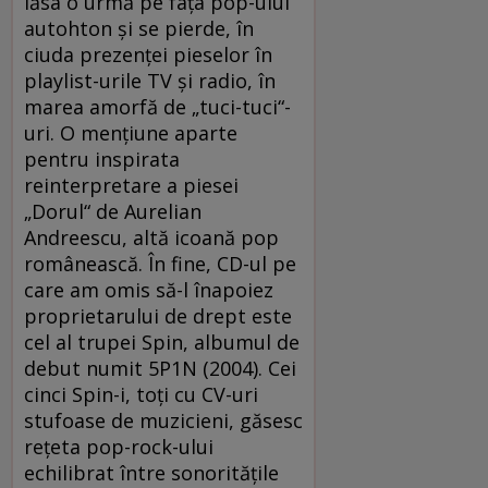
lăsa o urmă pe faţa pop-ului
autohton şi se pierde, în
ciuda prezenţei pieselor în
playlist-urile TV şi radio, în
marea amorfă de „tuci-tuci“-
uri. O menţiune aparte
pentru inspirata
reinterpretare a piesei
„Dorul“ de Aurelian
Andreescu, altă icoană pop
românească. În fine, CD-ul pe
care am omis să-l înapoiez
proprietarului de drept este
cel al trupei Spin, albumul de
debut numit 5P1N (2004). Cei
cinci Spin-i, toţi cu CV-uri
stufoase de muzicieni, găsesc
reţeta pop-rock-ului
echilibrat între sonorităţile