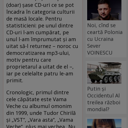
(doar) şase CD-uri ce se pot
încadra în categoria culturii
de masă locale. Pentru
Noi, cînd se
statisticieni: pe unul dintre
ceartă Polonia
CD-uri l-am cumpărat, pe
cu Ucraina
unul l-am împrumutat şi am
Sever
uitat să-l returnez – noroc cu
VOINESCU
democratizarea mp3-ului,
motiv pentru care
proprietarul a uitat de el –,
iar pe celelalte patru le-am
primit.
Putin și
Cronologic, primul dintre
Occidentul Al
cele căpătate este Vama
treilea război
Veche cu albumul omonim
mondial?
din 1999, unde Tudor Chirilă
şi „VST“, „Vara asta“, „Vama
Veche“, plus mai vechea „Nu