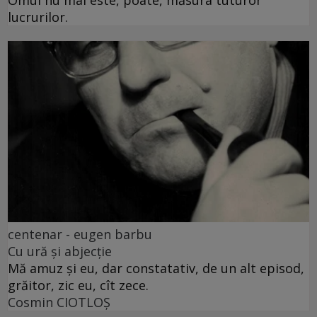
Omul nu mai este, poate, măsura tuturor
lucrurilor.
centenar - eugen barbu
Cu ură și abjecție
Mă amuz și eu, dar constatativ, de un alt episod,
grăitor, zic eu, cît zece.
Cosmin CIOTLOŞ