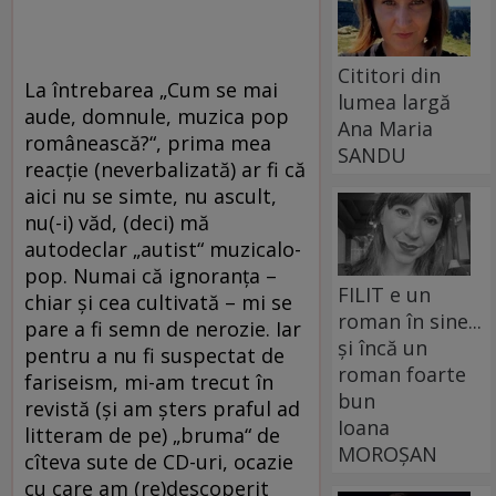
Cititori din
La întrebarea „Cum se mai
lumea largă
aude, domnule, muzica pop
Ana Maria
românească?“, prima mea
SANDU
reacţie (neverbalizată) ar fi că
aici nu se simte, nu ascult,
nu(-i) văd, (deci) mă
autodeclar „autist“ muzicalo-
pop. Numai că ignoranţa –
FILIT e un
chiar şi cea cultivată – mi se
roman în sine...
pare a fi semn de nerozie. Iar
și încă un
pentru a nu fi suspectat de
roman foarte
fariseism, mi-am trecut în
bun
revistă (şi am şters praful ad
Ioana
litteram de pe) „bruma“ de
MOROȘAN
cîteva sute de CD-uri, ocazie
cu care am (re)descoperit