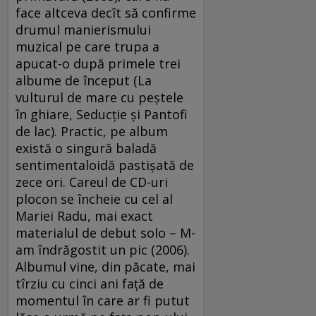
face altceva decît să confirme
drumul manierismului
muzical pe care trupa a
apucat-o după primele trei
albume de început (La
vulturul de mare cu peştele
în ghiare, Seducţie şi Pantofi
de lac). Practic, pe album
există o singură baladă
sentimentaloidă pastişată de
zece ori. Careul de CD-uri
plocon se încheie cu cel al
Mariei Radu, mai exact
materialul de debut solo – M-
am îndrăgostit un pic (2006).
Albumul vine, din păcate, mai
tîrziu cu cinci ani faţă de
momentul în care ar fi putut