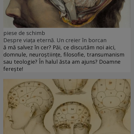
piese de schimb
Despre viața eternă. Un creier în borcan
ă mă salvez în cer? Păi, ce discutăm noi aici,
domnule, neuroștiințe, filosofie, transumanism
sau teologie? În halul ăsta am ajuns? Doamne
ferește!