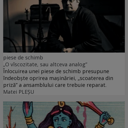
piese de schimb
„O vîscozitate, sau altceva analog”
Înlocuirea unei piese de schimb presupune
îndeobște oprirea mașinăriei, „scoaterea din
priză” a ansamblului care trebuie reparat.
Matei PLEŞU