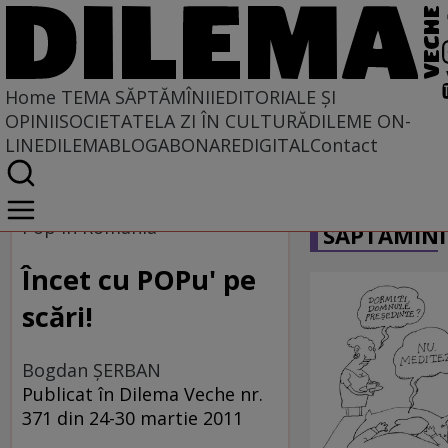
Home
TEMA SĂPTĂMÎNII
EDITORIALE ȘI
OPINII
SOCIETATE
LA ZI ÎN CULTURĂ
DILEME ON-
LINE
DILEMABLOG
ABONARE
DIGITAL
Contact
Home
CARICATU
Tema săptămînii
Pop în România
SĂPTĂMÎNI
Încet cu POPu' pe
scări!
Bogdan ŞERBAN
Publicat în Dilema Veche nr.
371 din 24-30 martie 2011