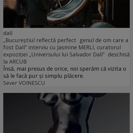
dalí
„Bucureștiul reflectă perfect genul de om care a
fost Dalí“ interviu cu Jasmine MERLI, curatorul
expoziției „Universului lui Salvador Dalí“ deschisă
la ARCUB
Însă, mai presus de orice, noi sperăm că vizita o
să le facă pur și simplu plăcere.
Sever VOINESCU