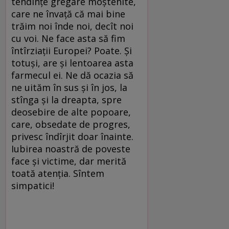
tendințe gregare moștenite,
care ne învață că mai bine
trăim noi înde noi, decît noi
cu voi. Ne face asta să fim
întîrziații Europei? Poate. Și
totuși, are și lentoarea asta
farmecul ei. Ne dă ocazia să
ne uităm în sus și în jos, la
stînga și la dreapta, spre
deosebire de alte popoare,
care, obsedate de progres,
privesc îndîrjit doar înainte.
Iubirea noastră de poveste
face și victime, dar merită
toată atenția. Sîntem
simpatici!