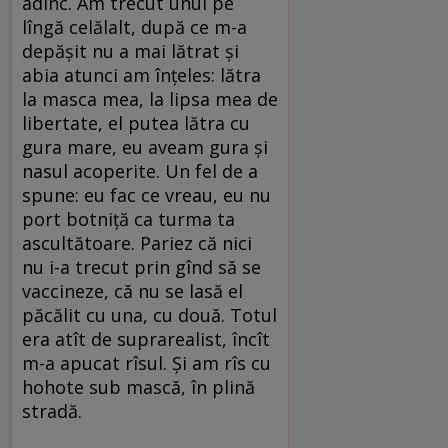
adînc. Am trecut unul pe
lîngă celălalt, după ce m-a
depășit nu a mai lătrat și
abia atunci am înțeles: lătra
la masca mea, la lipsa mea de
libertate, el putea lătra cu
gura mare, eu aveam gura și
nasul acoperite. Un fel de a
spune: eu fac ce vreau, eu nu
port botniță ca turma ta
ascultătoare. Pariez că nici
nu i-a trecut prin gînd să se
vaccineze, că nu se lasă el
păcălit cu una, cu două. Totul
era atît de suprarealist, încît
m-a apucat rîsul. Și am rîs cu
hohote sub mască, în plină
stradă.