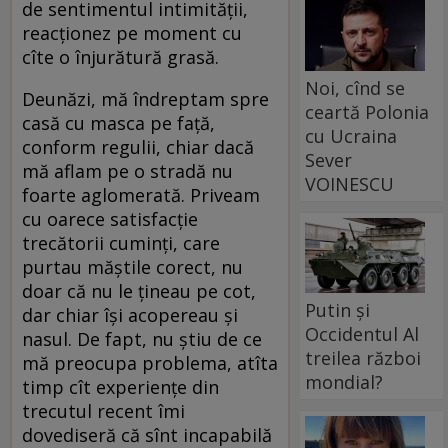
de sentimentul intimității,
reacționez pe moment cu
cîte o înjurătură grasă.
Noi, cînd se
Deunăzi, mă îndreptam spre
ceartă Polonia
casă cu masca pe față,
cu Ucraina
conform regulii, chiar dacă
Sever
mă aflam pe o stradă nu
VOINESCU
foarte aglomerată. Priveam
cu oarece satisfacție
trecătorii cuminți, care
purtau măștile corect, nu
doar că nu le țineau pe cot,
Putin și
dar chiar își acopereau și
Occidentul Al
nasul. De fapt, nu știu de ce
treilea război
mă preocupa problema, atîta
mondial?
timp cît experiențe din
trecutul recent îmi
dovediseră că sînt incapabilă