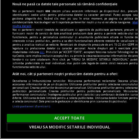
torni în aur.
Nouă ne pasă ca datele tale personale să rămână confidențiale
Noi și partenerii noștri
606
stocăm și/sau accesăm informații pe dispozitivul dvs., precum
identificatorii cookie unici pentru prelucrarea datelor cu caracter personal. Puteți accepta sau
gestiona alegerile dvs. făcând clic mai jos sau în orice moment, pe pagina cu politica de
confidențialitate. Aceste alegeri vor fi raportate partenerilor noștri și nu vă vor afecta navigarea.
Mai
multe detalii
Noi si partenerii nostri (retelele de socializare si agentiile de publicitate partenere, precum si
furnizorii nostri de servicii de date analitice) prelucram date pentru a permite website-ului sa
functioneze, pentru a personaliza continutul si anunturile publicitare afisate in functie de
interesele si/sau profilul dvs., pentru a va oferi functionalitati aferente retelelor de socializare si
pentru a analiza traficul pe website. Beneficiati de drepturile prevazute de art. 15-22 din GDPR in
legatura cu prelucrarea datelor cu caracter personal. Aceste drepturi pot fi exercitate prin
modalitatea indicata
aici
. Prin click pe “ACCEPT TOATE”, acceptati folosirea tuturor Tehnologiilor de
tip Cookie, care implica inclusiv acceptul dvs. cu privire la stocarea/accesarea informatiilor de catre
Vendor-ii cu care colaboram. Prin click pe “VREAU SA MODIFIC SETARILE INDIVIDUAL” puteti
schimba preferintele in mod individual, mai putin cele legate de cookie strict necesare pentru
functionarea website-ului.
Atât noi, cât și partenerii noștri prelucrăm datele pentru a oferi:
Dezvoltarea și îmbunătățirea serviciilor. Măsurarea performanței reclamelor. Stocarea și/sau
accesarea informațiilor de pe un dispozitiv. Utilizarea profilurilor pentru selectarea conținutului
personalizat. Crearea profilurilor de conținut personalizat. Utilizarea profilurilor pentru selectarea
publicității personalizate. Crearea profilurilor pentru publicitate personalizată. Măsurarea
performanței conținutului. Înțelegerea publicului prin statistici sau combinații de date din surse
dalí
diferite. Utilizarea de date limitate pentru a selecta publicitatea. Utilizarea datelor limitate pentru
a selecta conținutul. Date precise de geolocație și identificarea prin scanarea dispozitivului.
Viziunea suprarealistă a lumii
Listă parteneri (furnizori)
Ne aflăm pe versantul opus lucidității gîndului.
ACCEPT TOATE
Intrăm în ținutul somnului, al tainei, adică în
zona de umbră a vieții.
VREAU SA MODIFIC SETARILE INDIVIDUAL