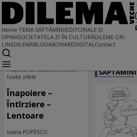
Home
TEMA SĂPTĂMÎNII
EDITORIALE ȘI
OPINII
SOCIETATE
LA ZI ÎN CULTURĂ
DILEME ON-
LINE
DILEMABLOG
ABONARE
DIGITAL
Contact
Home
CARICATU
Tema săptămînii
Înapoierea noastră, cea de
SĂPTĂMÎNI
toate zilele
Înapoiere –
Întîrziere –
Lentoare
Ioana POPESCU