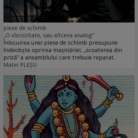
piese de schimb
„O vîscozitate, sau altceva analog”
Înlocuirea unei piese de schimb presupune
îndeobște oprirea mașinăriei, „scoaterea din
priză” a ansamblului care trebuie reparat.
Matei PLEŞU