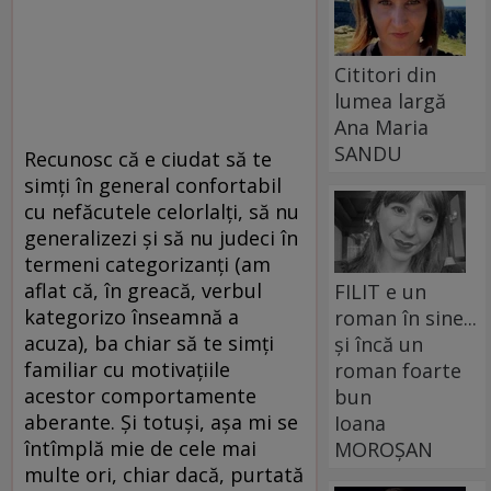
Cititori din
lumea largă
Ana Maria
SANDU
Recunosc că e ciudat să te
simți în general confortabil
cu nefăcutele celorlalți, să nu
generalizezi și să nu judeci în
termeni categorizanți (am
aflat că, în greacă, verbul
FILIT e un
kategorizo înseamnă a
roman în sine...
acuza), ba chiar să te simți
și încă un
familiar cu motivațiile
roman foarte
acestor comportamente
bun
aberante. Și totuși, așa mi se
Ioana
întîmplă mie de cele mai
MOROȘAN
multe ori, chiar dacă, purtată