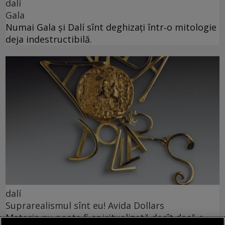
dalí
Gala
Numai Gala și Dalí sînt deghizați într‑o mitologie
deja indestructibilă.
dalí
Suprarealismul sînt eu! Avida Dollars
Materia nu poate fi spiritualizată decît dacă o