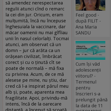
să amendez nerespectarea
regulii atunci cînd o remarc
la cei din jur. Oricum, eram
Feel good -
mulțumită, încă nu începuse
după FILIT -
înghesuiala la vaccinare, dar
Ana Maria
măcar oamenii nu mai gîfîiau
SANDU
unii în nasul celorlalți. Tocmai
atunci, am observat că un
domn – jur că arăta ca un
orășean civilizat, îmbrăcat
corect și cu o ținută cît se
Cum își văd
poate de normală – mă fixa
adolescenții
cu privirea. Acum, de ce mă
viitorul? -
alesese pe mine, nu știu, dar
Termenul
cred că l-a inspirat părul meu
pentru
alb și, poate, aparenta mea
înscrieri s-a
fragilitate. Apoi, privindu-mă
prelungit până
intens, încă de la oarecare
la data de 11
distanță, a început să scoată