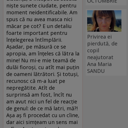
OCTOMBRIE
niște sunete ciudate, pentru
moment neidentificabile. Am
spus că nu avea masca nici
măcar pe cot? E un detaliu
foarte important pentru
Privirea ei
înțelegerea întîmplării.
pierdută, de
Așadar, pe măsură ce se
copil
apropia, am înțeles că lătra la
neajutorat
mine! Nu mi-e mie teamă de
Ana Maria
dulăi fioroși, cu atît mai puțin
SANDU
de oameni lătrători. Și totuși,
recunosc că m-a luat pe
nepregătite. Atît de
surprinsă am fost, încît nu
am avut nici un fel de reacție
de genul: de ce mă latri, mă?!
Așa aș fi procedat cu un cîine,
dar aici simțeam un sens mai