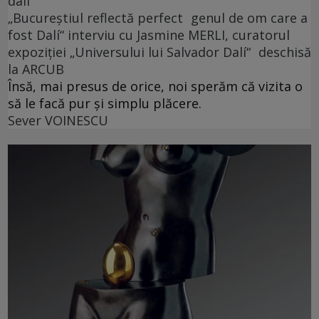
dalí
„Bucureștiul reflectă perfect genul de om care a
fost Dalí“ interviu cu Jasmine MERLI, curatorul
expoziției „Universului lui Salvador Dalí“ deschisă
la ARCUB
Însă, mai presus de orice, noi sperăm că vizita o
să le facă pur și simplu plăcere.
Sever VOINESCU