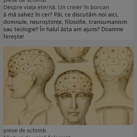
Despre viața eternă. Un creier în borcan
ă mă salvez în cer? Păi, ce discutăm noi aici,
domnule, neuroștiințe, filosofie, transumanism
sau teologie? În halul ăsta am ajuns? Doamne
ferește!
piese de schimb