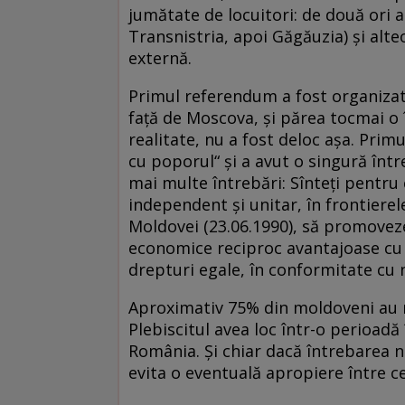
jumătate de locuitori: de două ori a
Transnistria, apoi Găgăuzia) și alteo
externă.
Primul referendum a fost organizat 
față de Moscova, și părea tocmai o 
realitate, nu a fost deloc așa. Prim
cu poporul“ și a avut o singură înt
mai multe întrebări: Sînteți pentru
independent și unitar, în frontierel
Moldovei (23.06.1990), să promoveze 
economice reciproc avantajoase cu to
drepturi egale, în conformitate cu 
Aproximativ 75% din moldoveni au me
Plebiscitul avea loc într-o perioadă
România. Și chiar dacă întrebarea nu
evita o eventuală apropiere între ce