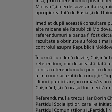
Însă, prin referendumul privind dec
Molova își pierde suveranitatea, mi
apropierea față de Rusia și de Uni
Imediat după această consultare pub
alte raioane ale Republicii Moldova,
referendumurile par să fi fost dicta
rezultatele obținute au folosit mai m
controlul asupra Republicii Moldova,
În urmă cu o lună de zile, Chișinăul
referendum, dar de această dată unu
contra referendumului pentru demit
urma unor acuzații de corupție, împî
clipuri publicitare, în română și în
Chișinăul, și că orașul lor merită u
Referendumul a trecut, iar Dorin Chi
Partidul Socialiștilor, care l-a iniț
Partidul Comuniştilor şi „Partidul N