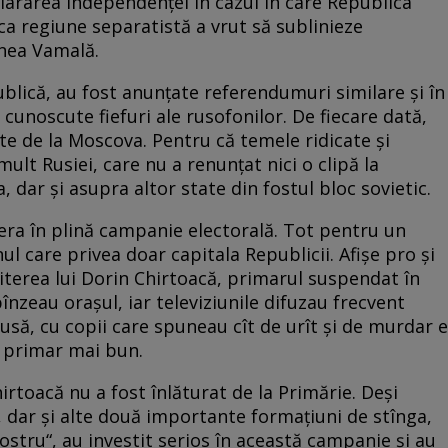
lararea independenței în cazul în care Republica
ca regiune separatistă a vrut să sublinieze
unea Vamală.
lică, au fost anunțate referendumuri similare și în
 cunoscute fiefuri ale rusofonilor. De fiecare dată,
te de la Moscova. Pentru că temele ridicate și
ult Rusiei, care nu a renunțat nici o clipă la
 dar și asupra altor state din fostul bloc sovietic.
 era în plină campanie electorală. Tot pentru un
l care privea doar capitala Republicii. Afișe pro și
erea lui Dorin Chirtoacă, primarul suspendat în
nzeau orașul, iar televiziunile difuzau frecvent
 rusă, cu copii care spuneau cît de urît și de murdar e
n primar mai bun.
rtoacă nu a fost înlăturat de la Primărie. Deși
iat, dar și alte două importante formaţiuni de stînga,
ostru“, au investit serios în această campanie și au