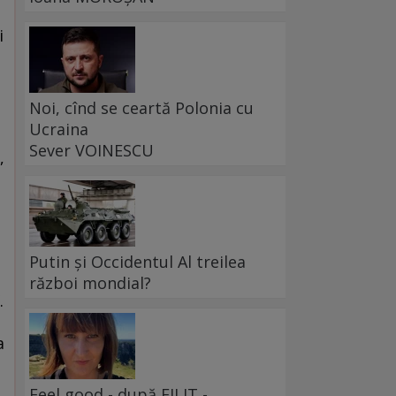
i
Noi, cînd se ceartă Polonia cu
Ucraina
Sever VOINESCU
,
Putin și Occidentul Al treilea
război mondial?
.
a
Feel good - după FILIT -