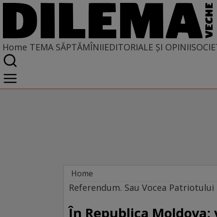
Home
TEMA SĂPTĂMÎNII
EDITORIALE ȘI OPINII
SOCIE
Home
Tema săptămînii
Referendum. Sau Vocea Patriotului 
În Republica Moldova: 