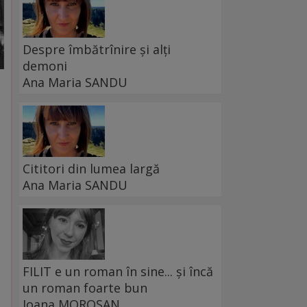
Despre îmbătrînire și alți
demoni
Ana Maria SANDU
Cititori din lumea largă
Ana Maria SANDU
FILIT e un roman în sine... și încă
un roman foarte bun
Ioana MOROȘAN