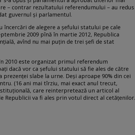
care – contrar rezultatului referendumului – au redus
idat guvernul și parlamentul.
 încercări de alegere a şefului statului pe cale
septembrie 2009 pînă în martie 2012, Republica
țială, avînd nu mai puțin de trei șefi de stat
, în 2010 este organizat primul referendum
bați dacă vor ca şefului statului să fie ales de către
a prezenţei slabe la urne. Deși aproape 90% din cei
ru. (16 ani mai tîrziu, mai exact anul trecut,
ituțională, care reinterpretează un articol al
 Republicii va fi ales prin votul direct al cetăţenilor.