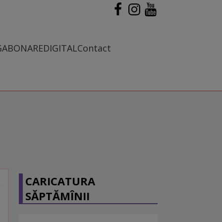
G
ABONARE
DIGITAL
Contact
CARICATURA
SĂPTĂMÎNII