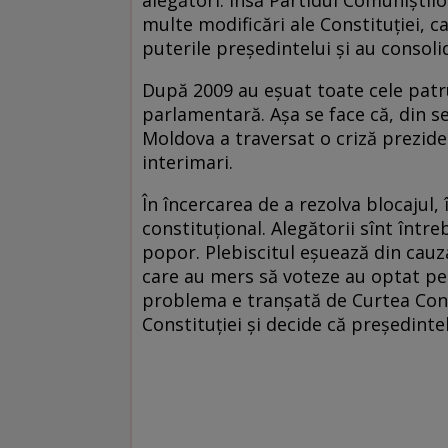
multe modificări ale Constituției, 
puterile președintelui și au consol
După 2009 au eşuat toate cele patru
parlamentară. Așa se face că, din 
Moldova a traversat o criză preziden
interimari.
În încercarea de a rezolva blocajul
constituțional. Alegătorii sînt între
popor. Plebiscitul eşuează din cauz
care au mers să voteze au optat pent
problema e tranșată de Curtea Const
Constituției și decide că preşedintele