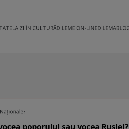
TATE
LA ZI ÎN CULTURĂ
DILEME ON-LINE
DILEMABLO
Naţionale?
vocea poporului sau vocea Rusiei?