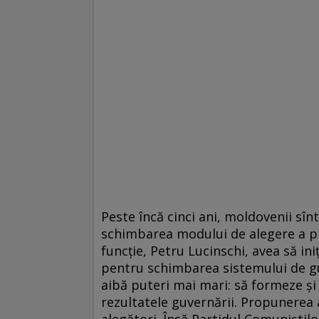
Peste încă cinci ani, moldovenii sîn
schimbarea modului de alegere a pre
funcție, Petru Lucinschi, avea să in
pentru schimbarea sistemului de gu
aibă puteri mai mari: să formeze și
rezultatele guvernării. Propunerea
alegători. Însă Partidul Comuniștil