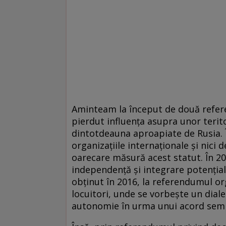
Aminteam la început de două refer
pierdut influența asupra unor terito
dintotdeauna aproapiate de Rusia. 
organizațiile internaționale și nici d
oarecare măsură acest statut. În 20
independență și integrare potențial
obținut în 2016, la referendumul or
locuitori, unde se vorbește un diale
autonomie în urma unui acord semn