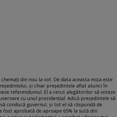
t chemați din nou la vot. De data aceasta miza este
ședintelui, și chiar președintele aflat atunci în
ițieze referendumul. El a cerut alegătorilor să voteze
vernare cu unul prezidențial. Adică președintele să
 să conducă guvernul, și tot el să răspundă de
 a fost aprobată de aproape 65% la sută din
or s-a opus și parlamentul a aprobat ulterior mai