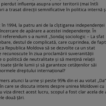
 pierdut influența asupra unor teritorii (mai întîi
ri a trasat direcții semnificative în politica internă ș
în 1994, la patru ani de la cîștigarea independenței
încercare de apărare a acestei independențe. În
ul referendum s-a numit „Sondaj sociologic – La sfat
rebare, destul de complicată, care cuprindea, de fapt
 ca Republica Moldova să se dezvolte ca un stat
e recunoscute în ziua proclamării suveranității
o politică de neutralitate și să mențină relații
ate țările lumii și să garanteze cetățenilor săi
normele dreptului internațional?
rs atunci la urne și peste 95% din ei au votat „Da“
 în care se discuta intens despre unirea Moldovei cu
 viza direct acest lucru, scopul a fost clar acela de 
le două țări.