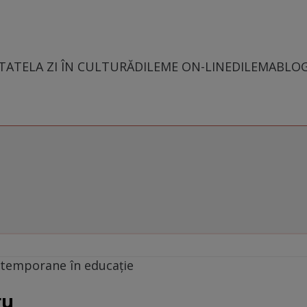
TATE
LA ZI ÎN CULTURĂ
DILEME ON-LINE
DILEMABLO
contemporane în educaţie
ru