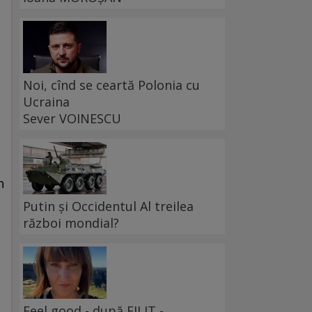
Noi, cînd se ceartă Polonia cu
Ucraina
Sever VOINESCU
n
Putin și Occidentul Al treilea
război mondial?
Feel good - după FILIT -