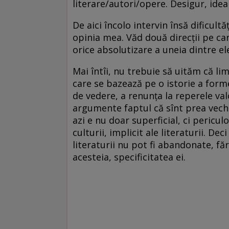
literare/autori/opere. Desigur, ideal
De aici încolo intervin însă dificult
opinia mea. Văd două direcții pe car
orice absolutizare a uneia dintre el
Mai întîi, nu trebuie să uităm că li
care se bazează pe o istorie a formel
de vedere, a renunța la reperele val
argumente faptul că sînt prea vechi
azi e nu doar superficial, ci pericul
culturii, implicit ale literaturii. D
literaturii nu pot fi abandonate, f
acesteia, specificitatea ei.