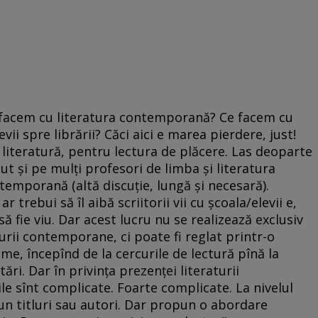
ce facem cu literatura contemporană? Ce facem cu
i spre librării? Căci aici e marea pierdere, just!
 literatură, pentru lectura de plăcere. Las deoparte
ut și pe mulți profesori de limba și literatura
temporană (altă discuție, lungă și necesară).
trebui să îl aibă scriitorii vii cu școala/elevii e,
 să fie viu. Dar acest lucru nu se realizează exclusiv
urii contemporane, ci poate fi reglat printr-o
me, începînd de la cercurile de lectură pînă la
ri. Dar în privința prezenței literaturii
e sînt complicate. Foarte complicate. La nivelul
n titluri sau autori. Dar propun o abordare