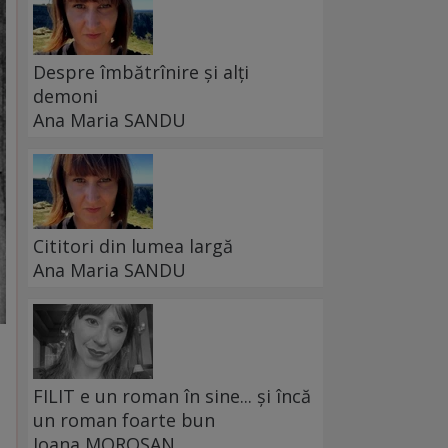
Despre îmbătrînire și alți
demoni
Ana Maria SANDU
Cititori din lumea largă
Ana Maria SANDU
FILIT e un roman în sine... și încă
un roman foarte bun
Ioana MOROȘAN