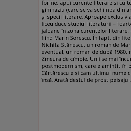
forme, apoi curente literare și cult
gimnaziu (care se va schimba din a
și specii literare. Aproape exclusiv 
liceu duce studiul literaturii – foa
jaloane în zona curentelor literare,
fiind Marin Sorescu. În fapt, din li
Nichita Stănescu, un roman de Marin
eventual, un roman de după 1980, ma
Zmeura de cîmpie. Unii se mai încu
postmodernism, care e amintit în pr
Cărtărescu e și cam ultimul nume ca
însă. Arată destul de prost peisajul,