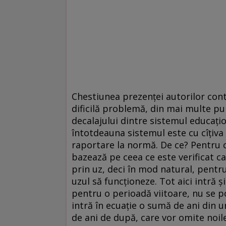
Chestiunea prezenței autorilor con
dificilă problemă, din mai multe pu
decalajului dintre sistemul educațio
întotdeauna sistemul este cu cîțiva
raportare la normă. De ce? Pentru 
bazează pe ceea ce este verificat ca 
prin uz, deci în mod natural, pentr
uzul să funcționeze. Tot aici intră 
pentru o perioadă viitoare, nu se p
intră în ecuație o sumă de ani din u
de ani de după, care vor omite noile