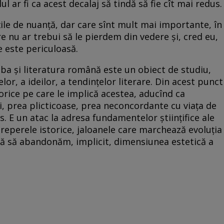
ul ar fi ca acest decalaj să tindă să fie cît mai redus.
ățile de nuanță, dar care sînt mult mai importante, în
e nu ar trebui să le pierdem din vedere și, cred eu,
e este periculoasă.
mba și literatura română este un obiect de studiu,
or, a ideilor, a tendințelor literare. Din acest punct
orice pe care le implică acestea, aducînd ca
, prea plicticoase, prea neconcordante cu viața de
os. E un atac la adresa fundamentelor științifice ale
eci reperele istorice, jaloanele care marchează evoluția
ără să abandonăm, implicit, dimensiunea estetică a