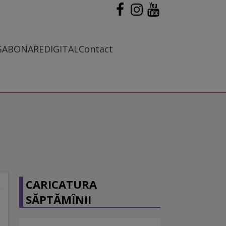
G
ABONARE
DIGITAL
Contact
CARICATURA
SĂPTĂMÎNII