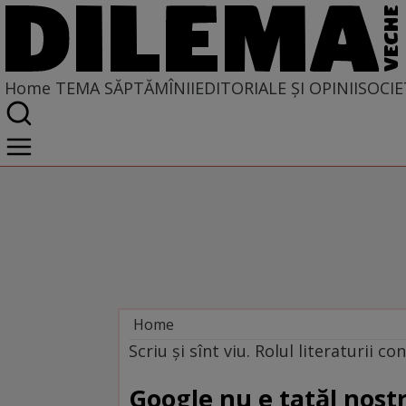
Home
TEMA SĂPTĂMÎNII
EDITORIALE ȘI OPINII
SOCIE
Home
Tema săptămînii
Scriu şi sînt viu. Rolul literaturii 
Google nu e tatăl nost