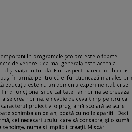
temporani în programele școlare este o foarte
ncte de vedere. Cea mai generală este aceea a
nal și viața culturală. E un aspect oarecum obiectiv:
 pași în urmă, pentru că el funcționează mai ales pri
că educația este nu un domeniu experimental, ci se
fiind funcțional și de calitate. Iar norma se creează
u a se crea norma, e nevoie de ceva timp pentru ca
și caracterul proiectiv: o programă școlară se scrie
oate schimba an de an, odată cu noile apariții. Deci
rmă, cei necesari uzului care să consacre, și o sumă
 tendințe, nume și implicit creații. Mișcări