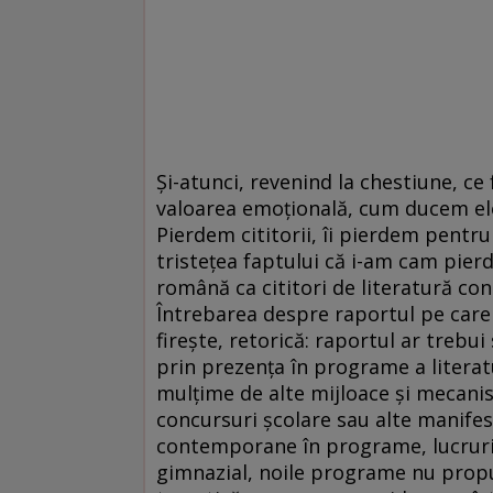
Și-atunci, revenind la chestiune, 
valoarea emoțională, cum ducem elevi
Pierdem cititorii, îi pierdem pentru
tristețea faptului că i-am cam pierd
română ca cititori de literatură con
Întrebarea despre raportul pe care ar 
firește, retorică: raportul ar trebui
prin prezența în programe a literat
mulțime de alte mijloace și mecanis
concursuri școlare sau alte manifestă
contemporane în programe, lucruril
gimnazial, noile programe nu propu