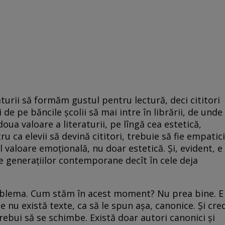
aturii să formăm gustul pentru lectură, deci cititori
i de pe băncile școlii să mai intre în librării, de unde
doua valoare a literaturii, pe lîngă cea estetică,
u ca elevii să devină cititori, trebuie să fie empatici
l valoare emoțională, nu doar estetică. Și, evident, e
le generațiilor contemporane decît în cele deja
roblema. Cum stăm în acest moment? Nu prea bine. E
 nu există texte, ca să le spun așa, canonice. Și cre
trebui să se schimbe. Există doar autori canonici și