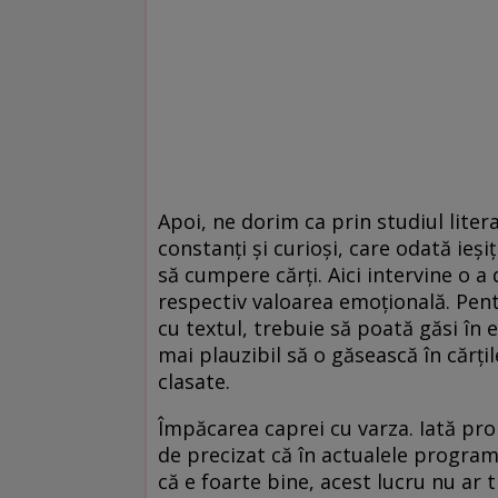
Apoi, ne dorim ca prin studiul liter
constanți și curioși, care odată ieșiț
să cumpere cărți. Aici intervine o a 
respectiv valoarea emoțională. Pentr
cu textul, trebuie să poată găsi în e
mai plauzibil să o găsească în cărți
clasate.
Împăcarea caprei cu varza. Iată p
de precizat că în actualele programe
că e foarte bine, acest lucru nu ar 