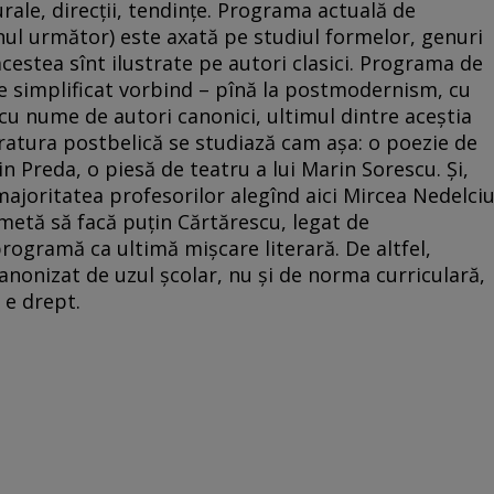
urale, direcții, tendințe. Programa actuală de
nul următor) este axată pe studiul formelor, genuri
acestea sînt ilustrate pe autori clasici. Programa de
rte simplificat vorbind – pînă la postmodernism, cu
 cu nume de autori canonici, ultimul dintre aceștia
teratura postbelică se studiază cam așa: o poezie de
 Preda, o piesă de teatru a lui Marin Sorescu. Și,
joritatea profesorilor alegînd aici Mircea Nedelciu
metă să facă puțin Cărtărescu, legat de
ogramă ca ultimă mișcare literară. De altfel,
nonizat de uzul școlar, nu și de norma curriculară,
 e drept.