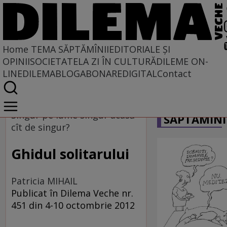
Home
TEMA SĂPTĂMÎNII
EDITORIALE ȘI
OPINII
SOCIETATE
LA ZI ÎN CULTURĂ
DILEME ON-
LINE
DILEMABLOG
ABONARE
DIGITAL
Contact
Home
CARICATU
Tema săptămînii
Singur pe lume singur acasă
SĂPTĂMÎNI
cît de singur?
Ghidul solitarului
Patricia MIHAIL
Publicat în Dilema Veche nr.
451 din 4-10 octombrie 2012