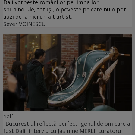
Dalí vorbește românilor pe limba lor,
spunîndu‑le, totuși, o poveste pe care nu o pot
auzi de la nici un alt artist.
Sever VOINESCU
dalí
„Bucureștiul reflectă perfect genul de om care a
fost Dalí“ interviu cu Jasmine MERLI, curatorul