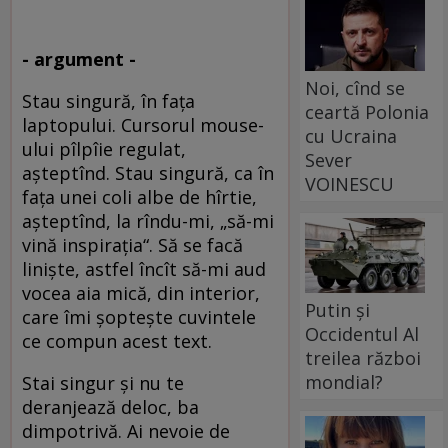
- argument -
Noi, cînd se
Stau singură, în faţa
ceartă Polonia
laptopului. Cursorul mouse-
cu Ucraina
ului pîlpîie regulat,
Sever
aşteptînd. Stau singură, ca în
VOINESCU
faţa unei coli albe de hîrtie,
aşteptînd, la rîndu-mi, „să-mi
vină inspiraţia“. Să se facă
linişte, astfel încît să-mi aud
vocea aia mică, din interior,
Putin și
care îmi şopteşte cuvintele
Occidentul Al
ce compun acest text.
treilea război
mondial?
Stai singur şi nu te
deranjează deloc, ba
dimpotrivă. Ai nevoie de