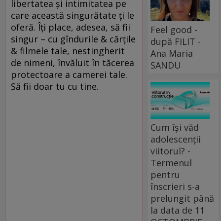
libertatea şi intimitatea pe
care această singurătate ţi le
oferă. Îţi place, adesea, să fii
Feel good -
singur – cu gîndurile & cărţile
după FILIT -
& filmele tale, nestingherit
Ana Maria
de nimeni, învăluit în tăcerea
SANDU
protectoare a camerei tale.
Să fii doar tu cu tine.
Cum își văd
adolescenții
viitorul? -
Termenul
pentru
înscrieri s-a
prelungit până
la data de 11