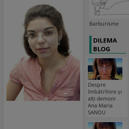
Barburisme
DILEMA
BLOG
Despre
îmbătrînire și
alți demoni
Ana Maria
SANDU