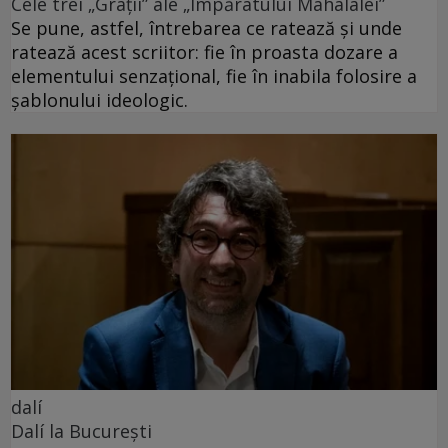
Cele trei „Grații” ale „Împăratului Mahalalei”
Se pune, astfel, întrebarea ce ratează și unde
ratează acest scriitor: fie în proasta dozare a
elementului senzațional, fie în inabila folosire a
șablonului ideologic.
dalí
Dalí la București