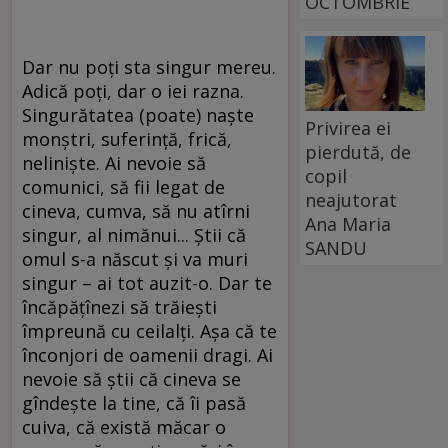
OCTOMBRIE
Dar nu poţi sta singur mereu.
Adică poţi, dar o iei razna.
Singurătatea (poate) naşte
Privirea ei
monştri, suferinţă, frică,
pierdută, de
nelinişte. Ai nevoie să
copil
comunici, să fii legat de
neajutorat
cineva, cumva, să nu atîrni
Ana Maria
singur, al nimănui... Ştii că
SANDU
omul s-a născut şi va muri
singur – ai tot auzit-o. Dar te
încăpăţînezi să trăieşti
împreună cu ceilalţi. Aşa că te
înconjori de oamenii dragi. Ai
nevoie să ştii că cineva se
gîndeşte la tine, că îi pasă
cuiva, că există măcar o