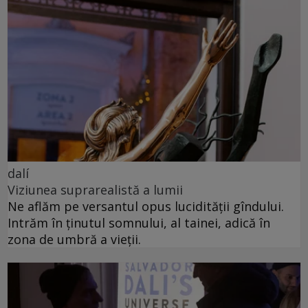
dalí
Viziunea suprarealistă a lumii
Ne aflăm pe versantul opus lucidității gîndului.
Intrăm în ținutul somnului, al tainei, adică în
zona de umbră a vieții.