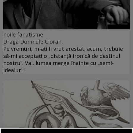
noile fanatisme
Dragă Domnule Cioran,
Pe vremuri, m-ați fi vrut arestat; acum, trebuie
să-mi acceptați o „distanță ironică de destinul
nostru”. Vai, lumea merge înainte cu „semi-
idealuri”!