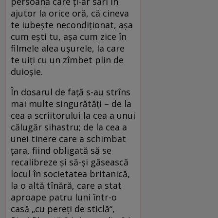
persoană care ţi-ar sări în
ajutor la orice oră, că cineva
te iubeşte necondiţionat, aşa
cum eşti tu, aşa cum zice în
filmele alea uşurele, la care
te uiţi cu un zîmbet plin de
duioşie.
În dosarul de faţă s-au strîns
mai multe singurătăţi – de la
cea a scriitorului la cea a unui
călugăr sihastru; de la cea a
unei tinere care a schimbat
ţara, fiind obligată să se
recalibreze şi să-şi găsească
locul în societatea britanică,
la o altă tînără, care a stat
aproape patru luni într-o
casă „cu pereţi de sticlă“,