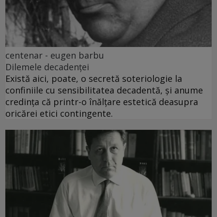
centenar - eugen barbu
Dilemele decadenței
Există aici, poate, o secretă soteriologie la
confiniile cu sensibilitatea decadentă, și anume
credința că printr-o înălțare estetică deasupra
oricărei etici contingente.