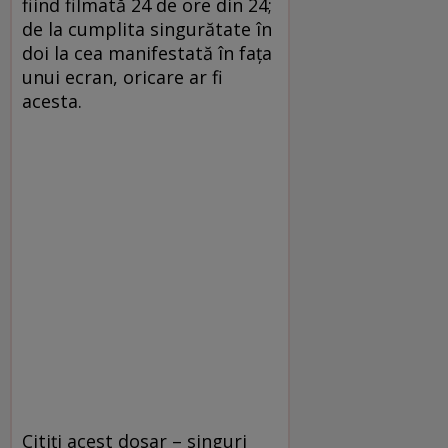
fiind filmată 24 de ore din 24;
de la cumplita singurătate în
doi la cea manifestată în faţa
unui ecran, oricare ar fi
acesta.
Citiţi acest dosar – singuri