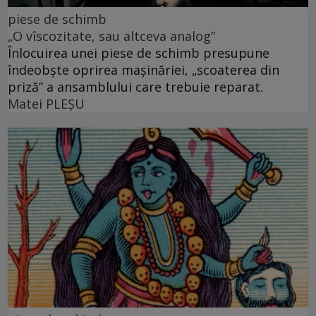
piese de schimb
„O vîscozitate, sau altceva analog”
Înlocuirea unei piese de schimb presupune
îndeobște oprirea mașinăriei, „scoaterea din
priză” a ansamblului care trebuie reparat.
Matei PLEŞU