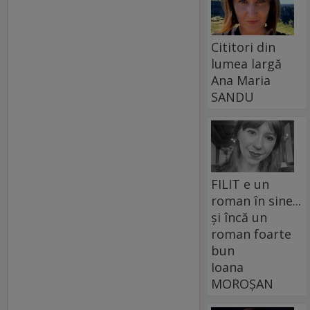
Cititori din
lumea largă
Ana Maria
SANDU
FILIT e un
roman în sine...
și încă un
roman foarte
bun
Ioana
MOROȘAN