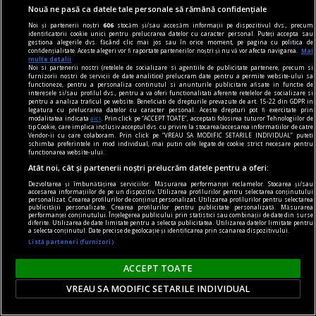
Nouă ne pasă ca datele tale personale să rămână confidențiale
Noi și partenerii noștri
606
stocăm și/sau accesăm informații pe dispozitivul dvs., precum
identificatorii cookie unici pentru prelucrarea datelor cu caracter personal. Puteți accepta sau
gestiona alegerile dvs. făcând clic mai jos sau în orice moment, pe pagina cu politica de
confidențialitate. Aceste alegeri vor fi raportate partenerilor noștri și nu vă vor afecta navigarea.
Mai
multe detalii
noile fanatisme
Noi si partenerii nostri (retelele de socializare si agentiile de publicitate partenere, precum si
furnizorii nostri de servicii de date analitice) prelucram date pentru a permite website-ului sa
„Rezistența acerbă a tuturor partidelor de a se
functioneze, pentru a personaliza continutul si anunturile publicitare afisate in functie de
interesele si/sau profilul dvs., pentru a va oferi functionalitati aferente retelelor de socializare si
popula cu membri educați: cea mai nocivă formă
pentru a analiza traficul pe website. Beneficiati de drepturile prevazute de art. 15-22 din GDPR in
legatura cu prelucrarea datelor cu caracter personal. Aceste drepturi pot fi exercitate prin
de fanatism românesc” interviu cu jurnalistul
modalitatea indicata
aici
. Prin click pe “ACCEPT TOATE”, acceptati folosirea tuturor Tehnologiilor de
tip Cookie, care implica inclusiv acceptul dvs. cu privire la stocarea/accesarea informatiilor de catre
Cătălin PRISACARIU, cofondator Defapt.ro
Vendor-ii cu care colaboram. Prin click pe “VREAU SA MODIFIC SETARILE INDIVIDUAL” puteti
schimba preferintele in mod individual, mai putin cele legate de cookie strict necesare pentru
Asta e o întrebare care are foarte multe
functionarea website-ului.
variabile: locul, perioada, online, offline, vîrsta,
Atât noi, cât și partenerii noștri prelucrăm datele pentru a oferi:
educația și tot așa.
Dezvoltarea și îmbunătățirea serviciilor. Măsurarea performanței reclamelor. Stocarea și/sau
accesarea informațiilor de pe un dispozitiv. Utilizarea profilurilor pentru selectarea conținutului
personalizat. Crearea profilurilor de conținut personalizat. Utilizarea profilurilor pentru selectarea
publicității personalizate. Crearea profilurilor pentru publicitate personalizată. Măsurarea
performanței conținutului. Înțelegerea publicului prin statistici sau combinații de date din surse
Parteneri
diferite. Utilizarea de date limitate pentru a selecta publicitatea. Utilizarea datelor limitate pentru
a selecta conținutul. Date precise de geolocație și identificarea prin scanarea dispozitivului.
Listă parteneri (furnizori)
ACCEPT TOATE
VREAU SA MODIFIC SETARILE INDIVIDUAL