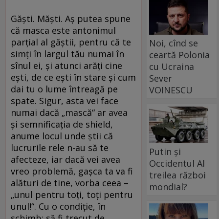
Găşti. Măşti. Aş putea spune
că masca este antonimul
parţial al găştii, pentru că te
Noi, cînd se
simţi în largul tău numai în
ceartă Polonia
sînul ei, şi atunci arăţi cine
cu Ucraina
eşti, de ce eşti în stare şi cum
Sever
dai tu o lume întreagă pe
VOINESCU
spate. Sigur, asta vei face
numai dacă „mască“ ar avea
şi semnificaţia de shield,
anume locul unde ştii că
lucrurile rele n-au să te
Putin și
afecteze, iar dacă vei avea
Occidentul Al
vreo problemă, gaşca ta va fi
treilea război
alături de tine, vorba ceea –
mondial?
„unul pentru toţi, toţi pentru
unul!“. Cu o condiţie, în
schimb: să fi trecut de