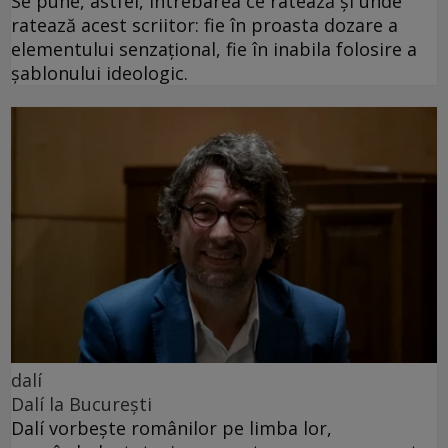
Se pune, astfel, întrebarea ce ratează și unde
ratează acest scriitor: fie în proasta dozare a
elementului senzațional, fie în inabila folosire a
șablonului ideologic.
dalí
Dalí la București
Dalí vorbește românilor pe limba lor,