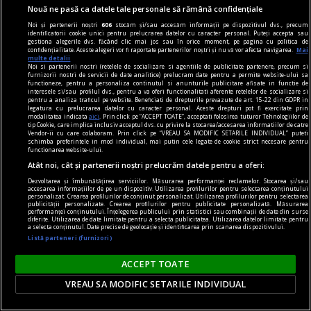
Nouă ne pasă ca datele tale personale să rămână confidențiale
Noi și partenerii noștri
606
stocăm și/sau accesăm informații pe dispozitivul dvs., precum
identificatorii cookie unici pentru prelucrarea datelor cu caracter personal. Puteți accepta sau
gestiona alegerile dvs. făcând clic mai jos sau în orice moment, pe pagina cu politica de
confidențialitate. Aceste alegeri vor fi raportate partenerilor noștri și nu vă vor afecta navigarea.
Mai
multe detalii
Noi si partenerii nostri (retelele de socializare si agentiile de publicitate partenere, precum si
furnizorii nostri de servicii de date analitice) prelucram date pentru a permite website-ului sa
functioneze, pentru a personaliza continutul si anunturile publicitare afisate in functie de
interesele si/sau profilul dvs., pentru a va oferi functionalitati aferente retelelor de socializare si
pentru a analiza traficul pe website. Beneficiati de drepturile prevazute de art. 15-22 din GDPR in
legatura cu prelucrarea datelor cu caracter personal. Aceste drepturi pot fi exercitate prin
modalitatea indicata
aici
. Prin click pe “ACCEPT TOATE”, acceptati folosirea tuturor Tehnologiilor de
tip Cookie, care implica inclusiv acceptul dvs. cu privire la stocarea/accesarea informatiilor de catre
Vendor-ii cu care colaboram. Prin click pe “VREAU SA MODIFIC SETARILE INDIVIDUAL” puteti
schimba preferintele in mod individual, mai putin cele legate de cookie strict necesare pentru
functionarea website-ului.
dalí
Atât noi, cât și partenerii noștri prelucrăm datele pentru a oferi:
Viziunea suprarealistă a lumii
Dezvoltarea și îmbunătățirea serviciilor. Măsurarea performanței reclamelor. Stocarea și/sau
Ne aflăm pe versantul opus lucidității gîndului.
accesarea informațiilor de pe un dispozitiv. Utilizarea profilurilor pentru selectarea conținutului
personalizat. Crearea profilurilor de conținut personalizat. Utilizarea profilurilor pentru selectarea
Intrăm în ținutul somnului, al tainei, adică în
publicității personalizate. Crearea profilurilor pentru publicitate personalizată. Măsurarea
performanței conținutului. Înțelegerea publicului prin statistici sau combinații de date din surse
zona de umbră a vieții.
diferite. Utilizarea de date limitate pentru a selecta publicitatea. Utilizarea datelor limitate pentru
a selecta conținutul. Date precise de geolocație și identificarea prin scanarea dispozitivului.
Listă parteneri (furnizori)
ACCEPT TOATE
VREAU SA MODIFIC SETARILE INDIVIDUAL