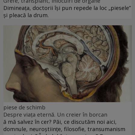
Grefe, transplant, înlocuiri de organe
Dimineața, doctorii își pun repede la loc „piesele”
și pleacă la drum.
piese de schimb
Despre viața eternă. Un creier în borcan
ă mă salvez în cer? Păi, ce discutăm noi aici,
domnule, neuroștiințe, filosofie, transumanism