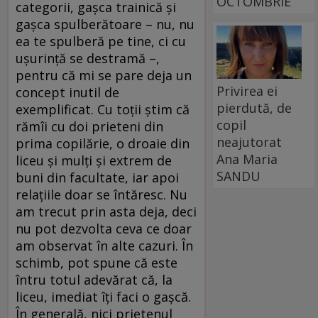
OCTOMBRIE
categorii, gaşca trainică şi
gaşca spulberătoare – nu, nu
ea te spulberă pe tine, ci cu
uşurinţă se destramă –,
pentru că mi se pare deja un
Privirea ei
concept inutil de
pierdută, de
exemplificat. Cu toţii ştim că
copil
rămîi cu doi prieteni din
neajutorat
prima copilărie, o droaie din
Ana Maria
liceu şi mulţi şi extrem de
SANDU
buni din facultate, iar apoi
relaţiile doar se întăresc. Nu
am trecut prin asta deja, deci
nu pot dezvolta ceva ce doar
am observat în alte cazuri. În
schimb, pot spune că este
întru totul adevărat că, la
liceu, imediat îţi faci o gaşcă.
În generală, nici prietenul