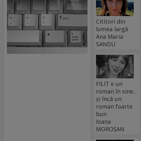
Cititori din
lumea largă
Ana Maria
SANDU
FILIT e un
roman în sine...
și încă un
roman foarte
bun
Ioana
MOROȘAN