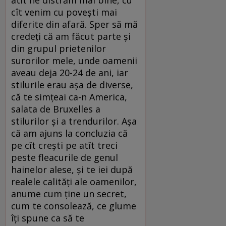
cît venim cu poveşti mai
diferite din afară. Sper să mă
credeţi că am făcut parte şi
din grupul prietenilor
surorilor mele, unde oamenii
aveau deja 20-24 de ani, iar
stilurile erau aşa de diverse,
că te simţeai ca-n America,
salata de Bruxelles a
stilurilor şi a trendurilor. Aşa
că am ajuns la concluzia că
pe cît creşti pe atît treci
peste fleacurile de genul
hainelor alese, şi te iei după
realele calităţi ale oamenilor,
anume cum ţine un secret,
cum te consolează, ce glume
îţi spune ca să te