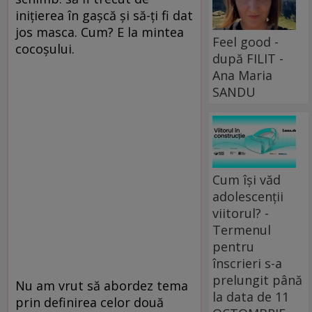
iniţierea în gaşcă şi să-ţi fi dat
jos masca. Cum? E la mintea
Feel good -
cocoşului.
după FILIT -
Ana Maria
SANDU
Cum își văd
adolescenții
viitorul? -
Termenul
pentru
înscrieri s-a
prelungit până
Nu am vrut să abordez tema
la data de 11
prin definirea celor două