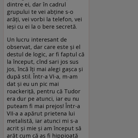
dintre ei, dar în cadrul
grupului te vei abţine s-o
arăţi, vei vorbi la telefon, vei
ieşi cu ei la o bere secretă.
Un lucru interesant de
observat, dar care este şi el
destul de logic, ar fi faptul că
la început, cînd sari jos sus
jos, încă îţi mai alegi gaşca şi
după stil. Într-a VI-a, m-am
dat şi eu un pic mai
roackeriţă, pentru că Tudor
era dur pe atunci, iar eu nu
puteam fi mai prejos! Într-a
VII-a a apărut prietena lui
metalistă, iar atunci mi s-a
acrit şi mie şi am început să
arăt cum că aş fi hippioată