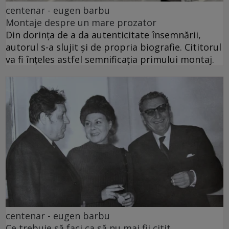
centenar - eugen barbu
Montaje despre un mare prozator
Din dorința de a da autenticitate însemnării,
autorul s-a slujit și de propria biografie. Cititorul
va fi înțeles astfel semnificația primului montaj.
centenar - eugen barbu
Ce trebuie să faci ca să nu mai fii citit