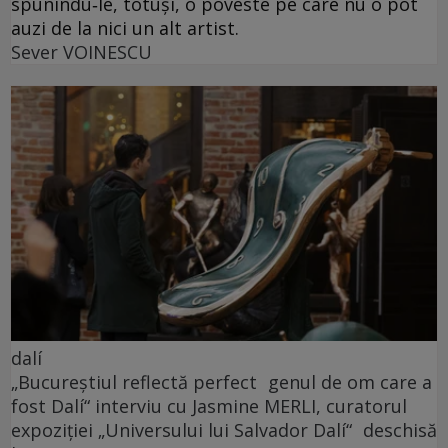
spunîndu‑le, totuși, o poveste pe care nu o pot
auzi de la nici un alt artist.
Sever VOINESCU
dalí
„Bucureștiul reflectă perfect genul de om care a
fost Dalí“ interviu cu Jasmine MERLI, curatorul
expoziției „Universului lui Salvador Dalí“ deschisă