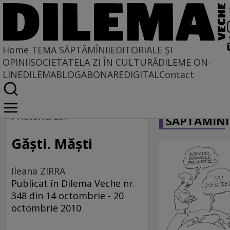
Home
TEMA SĂPTĂMÎNII
EDITORIALE ȘI
OPINII
SOCIETATE
LA ZI ÎN CULTURĂ
DILEME ON-
LINE
DILEMABLOG
ABONARE
DIGITAL
Contact
Home
CARICATU
Tema săptămînii
Prietenia azi
SĂPTĂMÎNI
Găşti. Măşti
Ileana ZIRRA
Publicat în Dilema Veche nr.
348 din 14 octombrie - 20
octombrie 2010