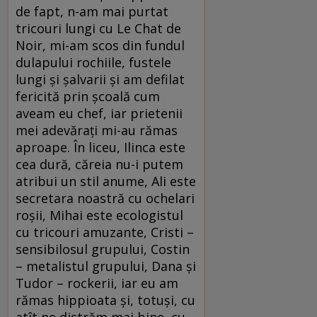
de fapt, n-am mai purtat
tricouri lungi cu Le Chat de
Noir, mi-am scos din fundul
dulapului rochiile, fustele
lungi şi şalvarii şi am defilat
fericită prin şcoală cum
aveam eu chef, iar prietenii
mei adevăraţi mi-au rămas
aproape. În liceu, Ilinca este
cea dură, căreia nu-i putem
atribui un stil anume, Ali este
secretara noastră cu ochelari
roşii, Mihai este ecologistul
cu tricouri amuzante, Cristi –
sensibilosul grupului, Costin
– metalistul grupului, Dana şi
Tudor – rockerii, iar eu am
rămas hippioata şi, totuşi, cu
atît ne distrăm mai bine, cu