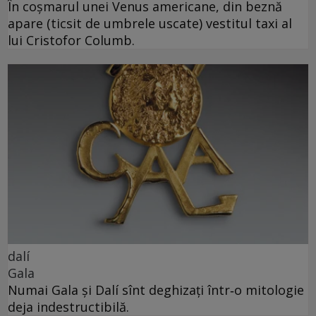
În coșmarul unei Venus americane, din beznă
apare (ticsit de umbrele uscate) vestitul taxi al
lui Cristofor Columb.
dalí
Gala
Numai Gala și Dalí sînt deghizați într‑o mitologie
deja indestructibilă.