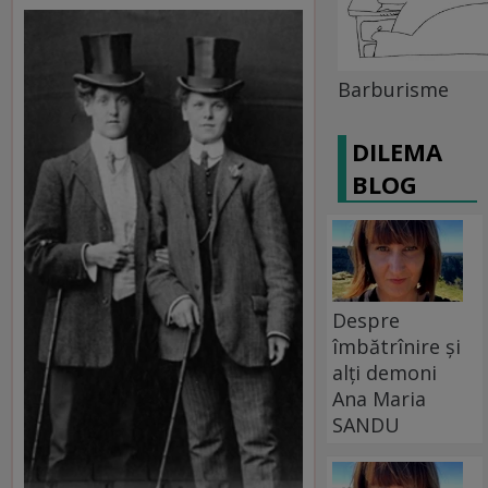
Barburisme
DILEMA
BLOG
Despre
îmbătrînire și
alți demoni
Ana Maria
SANDU