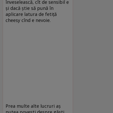
înveselească, cît de sensibil e
şi dacă ştie să pună în
aplicare latura de fetiţă
cheesy cînd e nevoie.
Prea multe alte lucruri aş
putea povesti despre găşti,