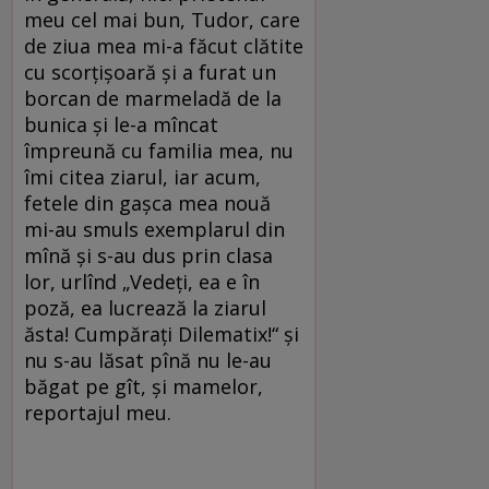
meu cel mai bun, Tudor, care
de ziua mea mi-a făcut clătite
cu scorţişoară şi a furat un
borcan de marmeladă de la
bunica şi le-a mîncat
împreună cu familia mea, nu
îmi citea ziarul, iar acum,
fetele din gaşca mea nouă
mi-au smuls exemplarul din
mînă şi s-au dus prin clasa
lor, urlînd „Vedeţi, ea e în
poză, ea lucrează la ziarul
ăsta! Cumpăraţi Dilematix!“ şi
nu s-au lăsat pînă nu le-au
băgat pe gît, şi mamelor,
reportajul meu.