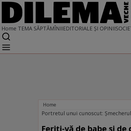
Home
TEMA SĂPTĂMÎNII
EDITORIALE ȘI OPINII
SOCIE
Home
Tema săptămînii
Portretul unui cunoscut: Şmecheru
Feriţi-vă de babe şi de 