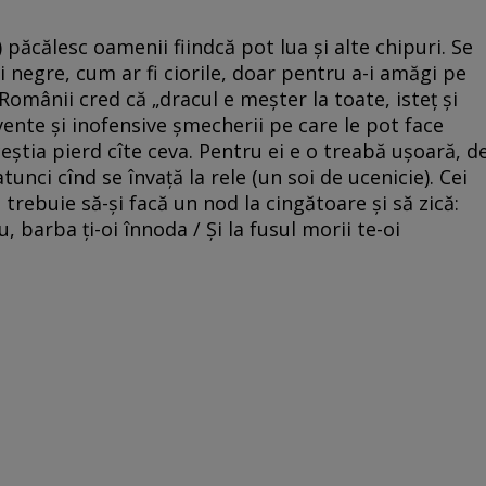
 păcălesc oamenii fiindcă pot lua și alte chipuri. Se
 negre, cum ar fi ciorile, doar pentru a-i amăgi pe
. Românii cred că „dracul e meșter la toate, isteț și
vente și inofensive șmecherii pe care le pot face
eștia pierd cîte ceva. Pentru ei e o treabă ușoară, d
atunci cînd se învață la rele (un soi de ucenicie). Cei
trebuie să-și facă un nod la cingătoare și să zică:
, barba ți-oi înnoda / Și la fusul morii te-oi