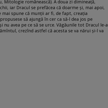
u, Mitologie românească). A doua zi dimineață,
chii, iar Dracul se prefăcea că doarme și, mai apoi,
 mai spune că munții ar fi, de fapt, creația
și propusese să ajungă în cer ca să-l dea jos pe
 nu avea pe ce să se urce. Văgăunile tot Dracul le-a
întul, crezînd astfel că acesta se va nărui și-l va