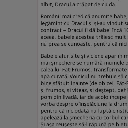
albit, Dracul a crăpat de ciudă.
Românii mai cred că anumite babe, c
legămînt cu Dracul și și-au vîndut su
contract – Dracul îi dă babei încă 10
aceea, babele acestea trăiesc mult ș
nu prea se cunoaște, pentru că nici
Babele afurisite și viclene apar în
mai șmechere se numără mumele de 
calea lui Făt-Frumos, transformate 
apă curată. Voinicul nu trebuie să c
bine sfătuit înainte (de obicei, Făt
și frumos, și viteaz, și deștept, deh!
pom din livadă, iar de acolo începe 
vorba despre o înșelăciune la drumu
pentru că niciodată nu luptă cinstit
apelează la șmecheria cu corbul care
Și așa reușește să-l răpună pe bietu