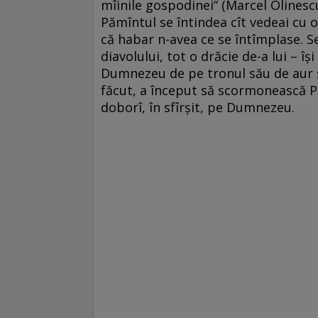
mîinile gospodinei“ (Marcel Olinesc
Pămîntul se întindea cît vedeai cu o
că habar n-avea ce se întîmplase. Se
diavolului, tot o drăcie de-a lui – î
Dumnezeu de pe tronul său de aur și
făcut, a început să scormonească Păm
doborî, în sfîrșit, pe Dumnezeu.