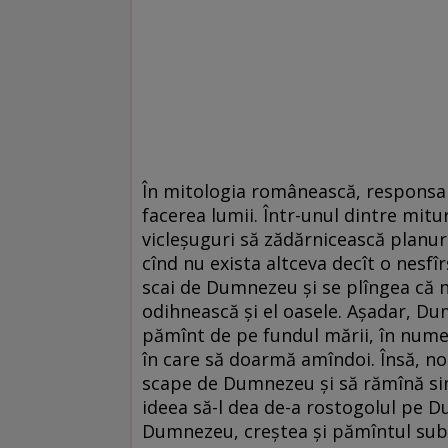
În mitologia românească, responsabi
facerea lumii. Într-unul dintre mitu
vicleșuguri să zădărnicească planur
cînd nu exista altceva decît o nesfîr
scai de Dumnezeu și se plîngea că n
odihnească și el oasele. Așadar, Du
pămînt de pe fundul mării, în numele 
în care să doarmă amîndoi. Însă, n
scape de Dumnezeu și să rămînă sing
ideea să-l dea de-a rostogolul pe D
Dumnezeu, creștea și pămîntul sub e