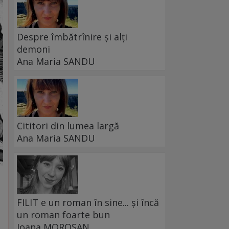
Despre îmbătrînire și alți
demoni
Ana Maria SANDU
Cititori din lumea largă
Ana Maria SANDU
FILIT e un roman în sine... și încă
un roman foarte bun
Ioana MOROȘAN