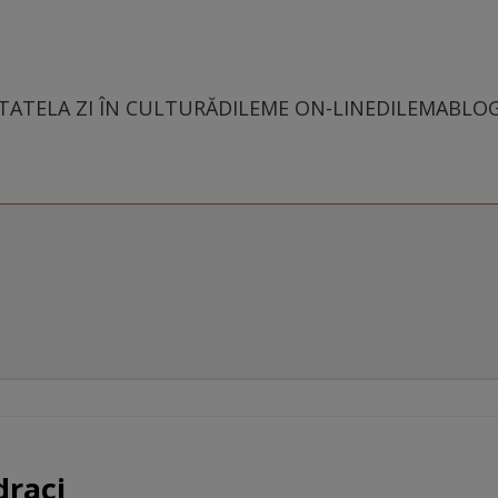
TATE
LA ZI ÎN CULTURĂ
DILEME ON-LINE
DILEMABLO
l
draci