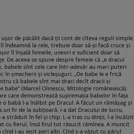
 ușor de păcălit dacă ții cont de cîteva reguli simple.
îl îndeamnă la rele, trebuie doar să-și facă cruce și
șor îl înșală femeile, uneori e suficient doar să
unge. De aceea se spune despre femeie că „e dracul
e, babele sînt cele care într-adevăr au mari puteri
c în șmecherii și vicleșuguri. „De babe le e frică
ntru că babele sînt mai draci decît dracii și
 de babe“ (Marcel Olinescu, Mitologie românească).
are care demonstrează supremația babelor în fața
re o babă l-a înălbit pe Dracul. A făcut un rămășag și
s un fir de la subțioară, i-a dat Dracului de lucru,
 străduit în fel și chip. L-a tras cu dinții, l-a încălzit
cat cu fierul, însă firul tot răsucit rămînea. A muncit
 cînd i-au ieșit peri albi. Cînd s-a văzut cu părul