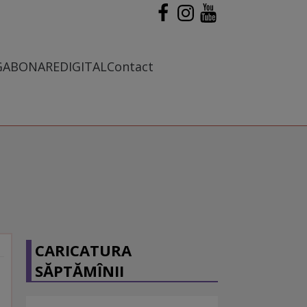
G
ABONARE
DIGITAL
Contact
CARICATURA
SĂPTĂMÎNII