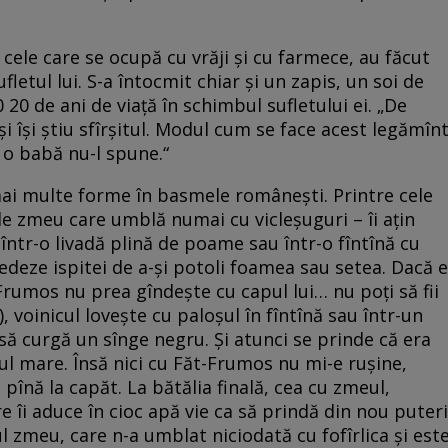
ele care se ocupă cu vrăji și cu farmece, au făcut
fletul lui. S-a întocmit chiar și un zapis, un soi de
 20 de ani de viață în schimbul sufletului ei. „De
i își știu sfîrșitul. Modul cum se face acest legămîn
 o babă nu-l spune.“
 mai multe forme în basmele românești. Printre cele
zmeu care umblă numai cu vicleșuguri – îi ațin
într-o livadă plină de poame sau într-o fîntînă cu
edeze ispitei de a-și potoli foamea sau setea. Dacă e
-Frumos nu prea gîndește cu capul lui… nu poți să fii
), voinicul lovește cu paloșul în fîntînă sau într-un
să curgă un sînge negru. Și atunci se prinde că era
l mare. Însă nici cu Făt-Frumos nu mi-e rușine,
 pînă la capăt. La bătălia finală, cea cu zmeul,
 îi aduce în cioc apă vie ca să prindă din nou puteri
l zmeu, care n-a umblat niciodată cu fofîrlica și est