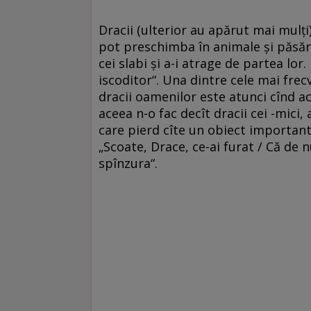
Dracii (ulterior au apărut mai mulți)
pot preschimba în animale și păsări
cei slabi și a-i atrage de partea lor
iscoditor“. Una dintre cele mai frec
dracii oamenilor este atunci cînd ac
aceea n-o fac decît dracii cei -mici, 
care pierd cîte un obiect important 
„Scoate, Drace, ce-ai furat / Că de nu
spînzura“.