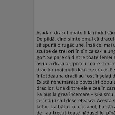
Așadar, dracul poate fi la rîndul său
De pildă, cînd simte omul că dracul 
să spună o rugăciune. Însă cel mai u
scuipe de trei ori în sîn ca să-l al
gol“. Se pare că dintre toate femeil
asupra dracilor, prin urmare îl între
dracilor mai mult decît de cruce. Pe
întotdeauna dracii au fost înșelați
Există nenumărate povestiri popul
dracilor. Una dintre ele e cea în ca
l-a pus la grea încercare – și-a smul
cerîndu-i să-l descrețească. Acesta s-a
la foc, l-a bătut cu ciocanul, l-a căl
de l-au trecut toate nădușelile, pînă