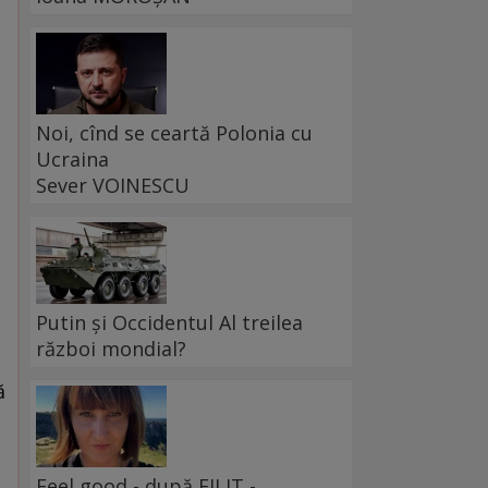
Noi, cînd se ceartă Polonia cu
Ucraina
Sever VOINESCU
Putin și Occidentul Al treilea
război mondial?
ă
Feel good - după FILIT -