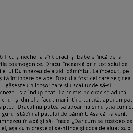
li cu șmecheria sînt dracii și babele, încă de la
rile cosmogonice, Dracul încearcă prin tot soiul de
ile lui Dumnezeu de a zidi pămîntul. La început, pe
șită întindere de ape, Dracul a fost cel care se ținea
u găsește un locșor tare și uscat unde să-și
mnezeu s-a înduplecat, l-a trimis pe drac să aducă
lui, și din el a făcut mai întîi o turtiță, apoi un pat
oaptea, Dracul nu putea să adoarmă și nu știa cum s
urul stăpîn al patului de pămînt. Așa că i-a venit
umnezeu în apă și să-l înece. „Dar cum se rostogolea
l, așa cum crește și se-ntinde și coca de aluat sub