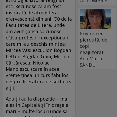
etnologia, istoria religiilor
OCTOMBRIE
etc. Recunosc că am fost
inspirată de atmosfera
efervescentă din anii ’90 de la
Facultatea de Litere, unde
am avut șansa să cunosc
Privirea ei
cîțiva profesori excepționali
pierdută, de
care mi-au deschis mintea:
copil
Mircea Vasilescu, Ion Bogdan
neajutorat
Lefter, Bogdan Ghiu, Mircea
Ana Maria
Cărtărescu, Nicolae
SANDU
Manolescu (care în acea
vreme ținea un curs fabulos
despre literatura de sertar) și
alții.
Adulții au la dispoziție – mai
ales în Capitală și în orașele
mari – multe locuri unde să