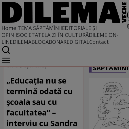
Home
TEMA SĂPTĂMÎNII
EDITORIALE ȘI
OPINII
SOCIETATE
LA ZI ÎN CULTURĂ
DILEME ON-
LINE
DILEMABLOG
ABONARE
DIGITAL
Contact
Home
CARICATU
Tema săptămînii
Cît trăieşti înveţi
SĂPTĂMÎNI
„Educația nu se
termină odată cu
școala sau cu
facultatea“ –
interviu cu Sandra