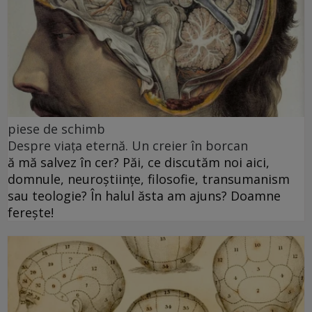
piese de schimb
Despre viața eternă. Un creier în borcan
ă mă salvez în cer? Păi, ce discutăm noi aici,
domnule, neuroștiințe, filosofie, transumanism
sau teologie? În halul ăsta am ajuns? Doamne
ferește!