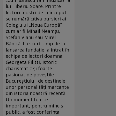
„Cum să ascultăm muzică?“ al
lui Tiberiu Soare. Printre
lectorii nostri de la început
se numără cîțiva bursieri ai
Colegiului „Noua Europă“
cum ar fi Mihail Neamțu,
Ștefan Vianu sau Mirel
Bănică. La scurt timp de la
lansarea fundației a intrat în
echipa de lectori doamna
Georgeta Filitti, istoric
charismatic și foarte
pasionat de poveștile
Bucureștiului, de destinele
unor personalități marcante
din istoria noastră recentă.
Un moment foarte
important, pentru mine și
public, a fost conferința