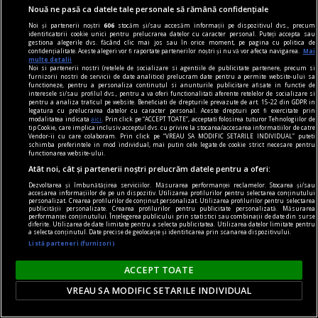
Nouă ne pasă ca datele tale personale să rămână confidențiale
Noi și partenerii noștri
606
stocăm și/sau accesăm informații pe dispozitivul dvs., precum
piese de schimb
identificatorii cookie unici pentru prelucrarea datelor cu caracter personal. Puteți accepta sau
gestiona alegerile dvs. făcând clic mai jos sau în orice moment, pe pagina cu politica de
Piese de schimb
confidențialitate. Aceste alegeri vor fi raportate partenerilor noștri și nu vă vor afecta navigarea.
Mai
multe detalii
Sperăm ca prin aceste considerații elementare să
Noi si partenerii nostri (retelele de socializare si agentiile de publicitate partenere, precum si
furnizorii nostri de servicii de date analitice) prelucram date pentru a permite website-ului sa
vă fi trezit dorința de a afla mai multe aspecte
functioneze, pentru a personaliza continutul si anunturile publicitare afisate in functie de
interesele si/sau profilul dvs., pentru a va oferi functionalitati aferente retelelor de socializare si
legate de acest capitol și curiozitatea de a
pentru a analiza traficul pe website. Beneficiati de drepturile prevazute de art. 15-22 din GDPR in
legatura cu prelucrarea datelor cu caracter personal. Aceste drepturi pot fi exercitate prin
urmări mai îndeaproape subiectul.
modalitatea indicata
aici
. Prin click pe “ACCEPT TOATE”, acceptati folosirea tuturor Tehnologiilor de
tip Cookie, care implica inclusiv acceptul dvs. cu privire la stocarea/accesarea informatiilor de catre
Vendor-ii cu care colaboram. Prin click pe “VREAU SA MODIFIC SETARILE INDIVIDUAL” puteti
schimba preferintele in mod individual, mai putin cele legate de cookie strict necesare pentru
functionarea website-ului.
Atât noi, cât și partenerii noștri prelucrăm datele pentru a oferi:
Dezvoltarea și îmbunătățirea serviciilor. Măsurarea performanței reclamelor. Stocarea și/sau
accesarea informațiilor de pe un dispozitiv. Utilizarea profilurilor pentru selectarea conținutului
personalizat. Crearea profilurilor de conținut personalizat. Utilizarea profilurilor pentru selectarea
publicității personalizate. Crearea profilurilor pentru publicitate personalizată. Măsurarea
performanței conținutului. Înțelegerea publicului prin statistici sau combinații de date din surse
diferite. Utilizarea de date limitate pentru a selecta publicitatea. Utilizarea datelor limitate pentru
a selecta conținutul. Date precise de geolocație și identificarea prin scanarea dispozitivului.
Listă parteneri (furnizori)
ACCEPT TOATE
VREAU SA MODIFIC SETARILE INDIVIDUAL