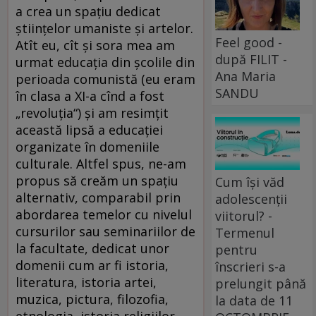
a crea un spațiu dedicat
științelor umaniste și artelor.
Feel good -
Atît eu, cît și sora mea am
după FILIT -
urmat educația din școlile din
Ana Maria
perioada comunistă (eu eram
SANDU
în clasa a XI-a cînd a fost
„revoluția“) și am resimțit
această lipsă a educației
organizate în domeniile
culturale. Altfel spus, ne-am
propus să creăm un spațiu
Cum își văd
alternativ, comparabil prin
adolescenții
abordarea temelor cu nivelul
viitorul? -
cursurilor sau seminariilor de
Termenul
la facultate, dedicat unor
pentru
domenii cum ar fi istoria,
înscrieri s-a
literatura, istoria artei,
prelungit până
muzica, pictura, filozofia,
la data de 11