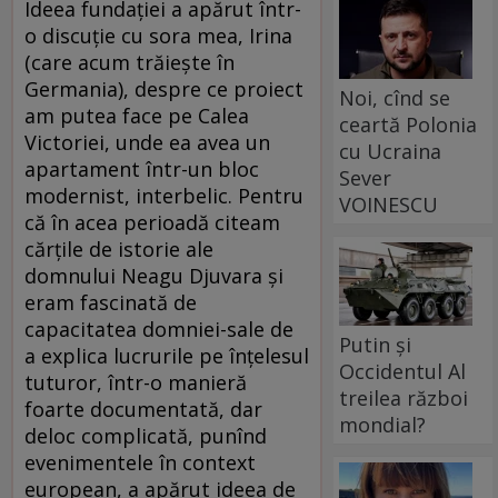
Ideea fundației a apărut într-
o discuție cu sora mea, Irina
(care acum trăiește în
Germania), despre ce proiect
Noi, cînd se
am putea face pe Calea
ceartă Polonia
Victoriei, unde ea avea un
cu Ucraina
apartament într-un bloc
Sever
modernist, interbelic. Pentru
VOINESCU
că în acea perioadă citeam
cărțile de istorie ale
domnului Neagu Djuvara și
eram fascinată de
capacitatea domniei-sale de
Putin și
a explica lucrurile pe înțelesul
Occidentul Al
tuturor, într-o manieră
treilea război
foarte documentată, dar
mondial?
deloc complicată, punînd
evenimentele în context
european, a apărut ideea de