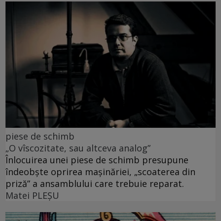
piese de schimb
„O vîscozitate, sau altceva analog”
Înlocuirea unei piese de schimb presupune
îndeobște oprirea mașinăriei, „scoaterea din
priză” a ansamblului care trebuie reparat.
Matei PLEŞU