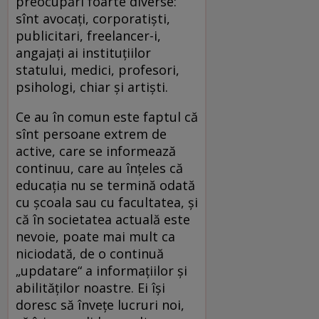
preocupări foarte diverse:
sînt avocați, corporatiști,
publicitari, freelancer-i,
angajați ai instituțiilor
statului, medici, profesori,
psihologi, chiar și artiști.
Ce au în comun este faptul că
sînt persoane extrem de
active, care se informează
continuu, care au înțeles că
educația nu se termină odată
cu școala sau cu facultatea, și
că în societatea actuală este
nevoie, poate mai mult ca
niciodată, de o continuă
„updatare“ a informațiilor și
abilităților noastre. Ei își
doresc să învețe lucruri noi,