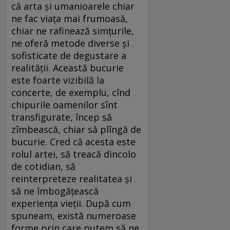
că arta și umanioarele chiar
ne fac viața mai frumoasă,
chiar ne rafinează simțurile,
ne oferă metode diverse și
sofisticate de degustare a
realității. Această bucurie
este foarte vizibilă la
concerte, de exemplu, cînd
chipurile oamenilor sînt
transfigurate, încep să
zîmbească, chiar să plîngă de
bucurie. Cred că acesta este
rolul artei, să treacă dincolo
de cotidian, să
reinterpreteze realitatea și
să ne îmbogățească
experiența vieții. După cum
spuneam, există numeroase
forme prin care putem să ne