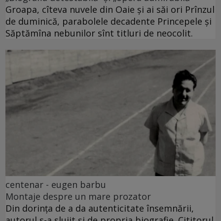
Groapa, cîteva nuvele din Oaie și ai săi ori Prînzul
de duminică, parabolele decadente Princepele și
Săptămîna nebunilor sînt titluri de neocolit.
centenar - eugen barbu
Montaje despre un mare prozator
Din dorința de a da autenticitate însemnării,
autorul s-a slujit și de propria biografie. Cititorul