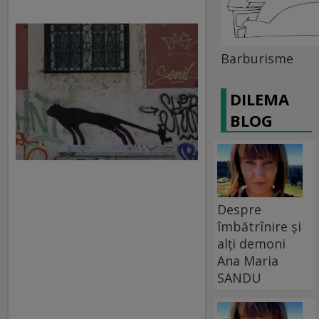
Barburisme
DILEMA
BLOG
Despre
îmbătrînire și
alți demoni
Ana Maria
SANDU