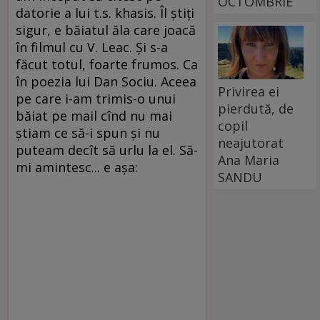
OCTOMBRIE
datorie a lui t.s. khasis. Îl ştiţi
sigur, e băiatul ăla care joacă
în filmul cu V. Leac. Şi s-a
făcut totul, foarte frumos. Ca
în poezia lui Dan Sociu. Aceea
Privirea ei
pe care i-am trimis-o unui
pierdută, de
băiat pe mail cînd nu mai
copil
ştiam ce să-i spun şi nu
neajutorat
puteam decît să urlu la el. Să-
Ana Maria
mi amintesc... e aşa:
SANDU