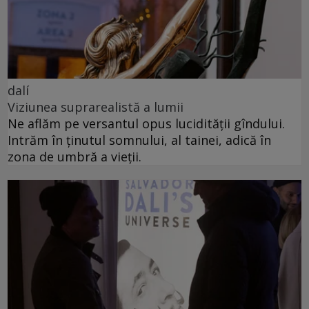
dalí
Viziunea suprarealistă a lumii
Ne aflăm pe versantul opus lucidității gîndului.
Intrăm în ținutul somnului, al tainei, adică în
zona de umbră a vieții.