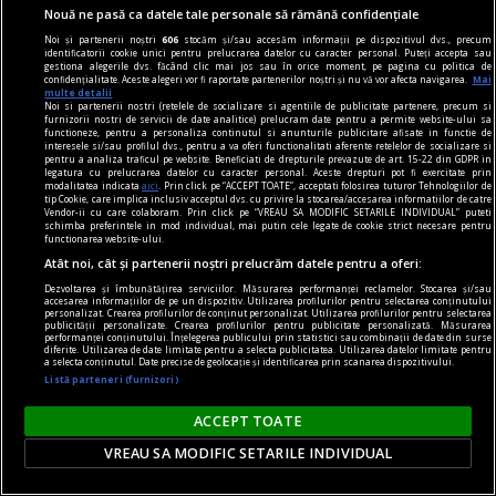
Nouă ne pasă ca datele tale personale să rămână confidențiale
Dragă Domnule Cioran,
Noi și partenerii noștri
606
stocăm și/sau accesăm informații pe dispozitivul dvs., precum
Pe vremuri, m-ați fi vrut arestat; acum, trebuie
identificatorii cookie unici pentru prelucrarea datelor cu caracter personal. Puteți accepta sau
gestiona alegerile dvs. făcând clic mai jos sau în orice moment, pe pagina cu politica de
să-mi acceptați o „distanță ironică de destinul
confidențialitate. Aceste alegeri vor fi raportate partenerilor noștri și nu vă vor afecta navigarea.
Mai
multe detalii
nostru”. Vai, lumea merge înainte cu „semi-
Noi si partenerii nostri (retelele de socializare si agentiile de publicitate partenere, precum si
furnizorii nostri de servicii de date analitice) prelucram date pentru a permite website-ului sa
idealuri”!
functioneze, pentru a personaliza continutul si anunturile publicitare afisate in functie de
interesele si/sau profilul dvs., pentru a va oferi functionalitati aferente retelelor de socializare si
pentru a analiza traficul pe website. Beneficiati de drepturile prevazute de art. 15-22 din GDPR in
legatura cu prelucrarea datelor cu caracter personal. Aceste drepturi pot fi exercitate prin
modalitatea indicata
aici
. Prin click pe “ACCEPT TOATE”, acceptati folosirea tuturor Tehnologiilor de
tip Cookie, care implica inclusiv acceptul dvs. cu privire la stocarea/accesarea informatiilor de catre
Vendor-ii cu care colaboram. Prin click pe “VREAU SA MODIFIC SETARILE INDIVIDUAL” puteti
schimba preferintele in mod individual, mai putin cele legate de cookie strict necesare pentru
functionarea website-ului.
Atât noi, cât și partenerii noștri prelucrăm datele pentru a oferi:
Dezvoltarea și îmbunătățirea serviciilor. Măsurarea performanței reclamelor. Stocarea și/sau
accesarea informațiilor de pe un dispozitiv. Utilizarea profilurilor pentru selectarea conținutului
personalizat. Crearea profilurilor de conținut personalizat. Utilizarea profilurilor pentru selectarea
publicității personalizate. Crearea profilurilor pentru publicitate personalizată. Măsurarea
performanței conținutului. Înțelegerea publicului prin statistici sau combinații de date din surse
diferite. Utilizarea de date limitate pentru a selecta publicitatea. Utilizarea datelor limitate pentru
a selecta conținutul. Date precise de geolocație și identificarea prin scanarea dispozitivului.
Listă parteneri (furnizori)
ACCEPT TOATE
VREAU SA MODIFIC SETARILE INDIVIDUAL
noile fanatisme
„Rezistența acerbă a tuturor partidelor de a se