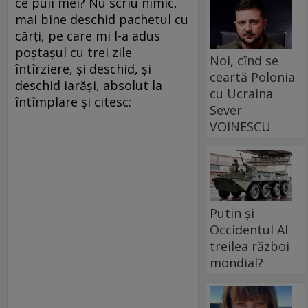
ce puii mei? Nu scriu nimic,
mai bine deschid pachetul cu
cărţi, pe care mi l-a adus
poştaşul cu trei zile
Noi, cînd se
întîrziere, şi deschid, şi
ceartă Polonia
deschid iarăşi, absolut la
cu Ucraina
întîmplare şi citesc:
Sever
VOINESCU
Putin și
Occidentul Al
treilea război
mondial?