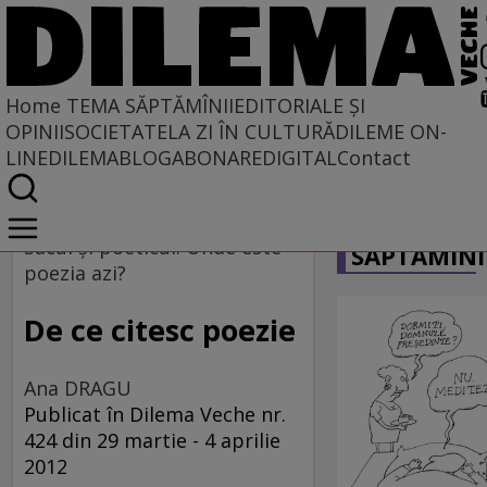
Home
TEMA SĂPTĂMÎNII
EDITORIALE ȘI
OPINII
SOCIETATE
LA ZI ÎN CULTURĂ
DILEME ON-
LINE
DILEMABLOG
ABONARE
DIGITAL
Contact
Home
CARICATU
Tema săptămînii
Sacul şi poeticul. Unde este
SĂPTĂMÎNI
poezia azi?
De ce citesc poezie
Ana DRAGU
Publicat în Dilema Veche nr.
424 din 29 martie - 4 aprilie
2012