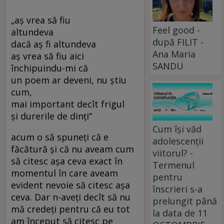
„aş vrea să fiu
Feel good -
altundeva
după FILIT -
dacă aş fi altundeva
Ana Maria
aş vrea să fiu aici
SANDU
închipuindu-mi că
un poem ar deveni, nu ştiu
cum,
mai important decît frigul
şi durerile de dinţi“
Cum își văd
acum o să spuneţi că e
adolescenții
făcătură şi că nu aveam cum
viitorul? -
să citesc aşa ceva exact în
Termenul
momentul în care aveam
pentru
evident nevoie să citesc aşa
înscrieri s-a
ceva. Dar n-aveţi decît să nu
prelungit până
mă credeţi pentru că eu tot
la data de 11
am început să citesc pe