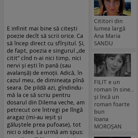
Cititori din
E infinit mai bine să citeşti
lumea largă
poezie decît să scrii orice. Ca
Ana Maria
să încep direct cu sfîrşitul. Şi,
SANDU
de fapt, poezia e singurul „de
citit“ cînd n-ai nici timp, nici
nervi şi eşti în pană (sau
avalanşă) de emoţii. Adică, în
cazul meu, de dimineaţa pînă
FILIT e un
seara. De pildă azi, gîndindu-
roman în sine...
mă la ce să scriu pentru
și încă un
dosarul din Dilema veche, am
roman foarte
petrecut ore întregi pe lîngă
bun
aragaz (mi-au ieşit şi
Ioana
găluştele prea pufoase), tot
MOROȘAN
nici o idee. La urmă am spus: