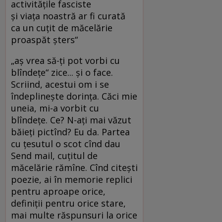
activităţile fasciste
şi viaţa noastră ar fi curată
ca un cuţit de măcelărie
proaspăt şters“
„aş vrea să-ţi pot vorbi cu
blîndeţe“ zice... şi o face.
Scriind, acestui om i se
îndeplineşte dorinţa. Căci mie
uneia, mi-a vorbit cu
blîndeţe. Ce? N-aţi mai văzut
băieţi pictînd? Eu da. Partea
cu ţesutul o scot cînd dau
Send mail, cuţitul de
măcelărie rămîne. Cînd citeşti
poezie, ai în memorie replici
pentru aproape orice,
definiţii pentru orice stare,
mai multe răspunsuri la orice