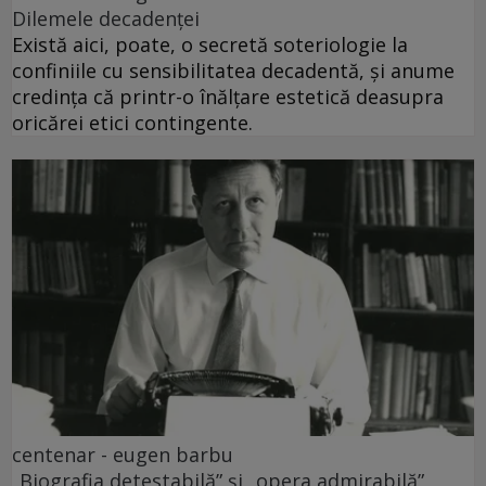
Dilemele decadenței
Există aici, poate, o secretă soteriologie la
confiniile cu sensibilitatea decadentă, și anume
credința că printr-o înălțare estetică deasupra
oricărei etici contingente.
centenar - eugen barbu
„Biografia detestabilă” și „opera admirabilă”