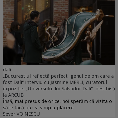
dalí
„Bucureștiul reflectă perfect genul de om care a
fost Dalí“ interviu cu Jasmine MERLI, curatorul
expoziției „Universului lui Salvador Dalí“ deschisă
la ARCUB
Însă, mai presus de orice, noi sperăm că vizita o
să le facă pur și simplu plăcere.
Sever VOINESCU