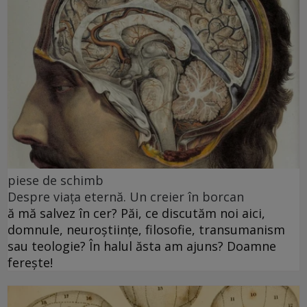
piese de schimb
Despre viața eternă. Un creier în borcan
ă mă salvez în cer? Păi, ce discutăm noi aici,
domnule, neuroștiințe, filosofie, transumanism
sau teologie? În halul ăsta am ajuns? Doamne
ferește!