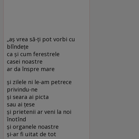
„aş vrea să-ţi pot vorbi cu
blîndeţe
ca şi cum ferestrele
casei noastre
ar da înspre mare
şi zilele ni le-am petrece
privindu-ne
şi seara ai picta
sau ai ţese
şi prietenii ar veni la noi
înotînd
şi organele noastre
şi-ar fi uitat de tot