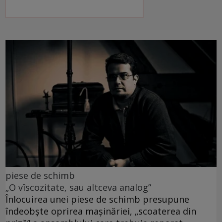
piese de schimb
„O vîscozitate, sau altceva analog”
Înlocuirea unei piese de schimb presupune
îndeobște oprirea mașinăriei, „scoaterea din