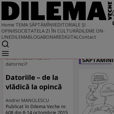
Home
TEMA SĂPTĂMÎNII
EDITORIALE ȘI
OPINII
SOCIETATE
LA ZI ÎN CULTURĂ
DILEME ON-
LINE
DILEMABLOG
ABONARE
DIGITAL
Contact
Home
CARICATU
Tema săptămînii
Sîntem datori să fim
SĂPTĂMÎNI
datornici?
Datoriile – de la
vlădică la opincă
Andrei MANOLESCU
Publicat în Dilema Veche nr.
608 din 8-14 octombrie 2015