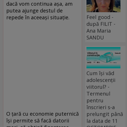
dacă vom continua aşa, am
putea ajunge destul de
Feel good -
repede în aceeaşi situaţie.
după FILIT -
Ana Maria
SANDU
Cum își văd
adolescenții
viitorul? -
Termenul
pentru
înscrieri s-a
O ţară cu economie puternică
prelungit până
îşi permite să facă datorii
la data de 11