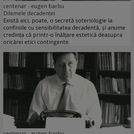
centenar - eugen barbu
Dilemele decadenței
Există aici, poate, o secretă soteriologie la
confiniile cu sensibilitatea decadentă, și anume
credința că printr-o înălțare estetică deasupra
oricărei etici contingente.
centenar - eugen barbu