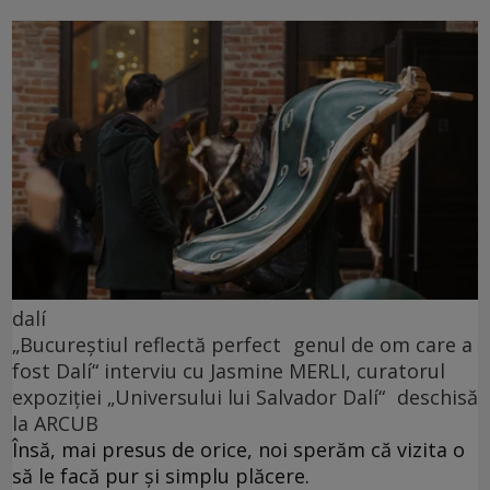
dalí
„Bucureștiul reflectă perfect genul de om care a
fost Dalí“ interviu cu Jasmine MERLI, curatorul
expoziției „Universului lui Salvador Dalí“ deschisă
la ARCUB
Însă, mai presus de orice, noi sperăm că vizita o
să le facă pur și simplu plăcere.