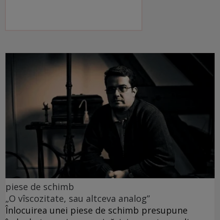
piese de schimb
„O vîscozitate, sau altceva analog”
Înlocuirea unei piese de schimb presupune