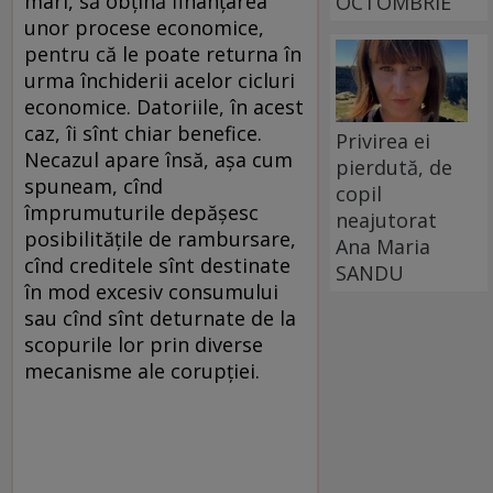
mari, să obţină finanţarea
OCTOMBRIE
unor procese economice,
pentru că le poate returna în
urma închiderii acelor cicluri
economice. Datoriile, în acest
caz, îi sînt chiar benefice.
Privirea ei
Necazul apare însă, aşa cum
pierdută, de
spuneam, cînd
copil
împrumuturile depăşesc
neajutorat
posibilităţile de rambursare,
Ana Maria
cînd creditele sînt destinate
SANDU
în mod excesiv consumului
sau cînd sînt deturnate de la
scopurile lor prin diverse
mecanisme ale corupţiei.