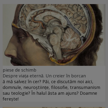
piese de schimb
Despre viața eternă. Un creier în borcan
ă mă salvez în cer? Păi, ce discutăm noi aici,
domnule, neuroștiințe, filosofie, transumanism
sau teologie? În halul ăsta am ajuns? Doamne
ferește!