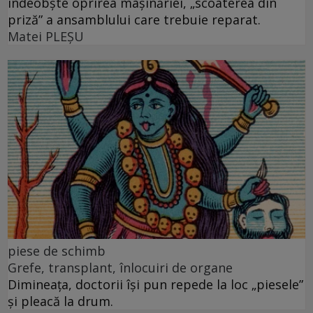
îndeobște oprirea mașinăriei, „scoaterea din
priză” a ansamblului care trebuie reparat.
Matei PLEŞU
piese de schimb
Grefe, transplant, înlocuiri de organe
Dimineața, doctorii își pun repede la loc „piesele”
și pleacă la drum.