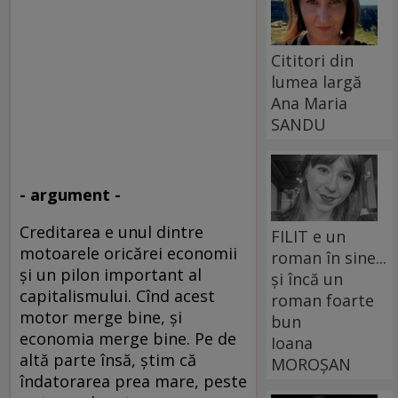
Cititori din
lumea largă
Ana Maria
SANDU
- argument -
Creditarea e unul dintre
FILIT e un
motoarele oricărei economii
roman în sine...
şi un pilon important al
și încă un
capitalismului. Cînd acest
roman foarte
motor merge bine, şi
bun
economia merge bine. Pe de
Ioana
altă parte însă, ştim că
MOROȘAN
îndatorarea prea mare, peste