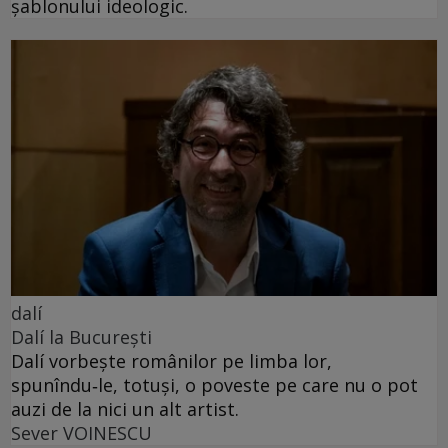
șablonului ideologic.
dalí
Dalí la București
Dalí vorbește românilor pe limba lor,
spunîndu‑le, totuși, o poveste pe care nu o pot
auzi de la nici un alt artist.
Sever VOINESCU