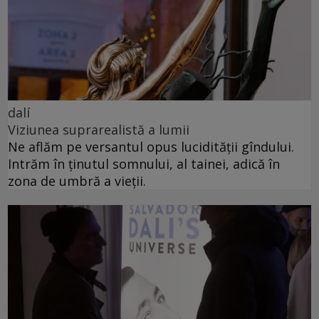
dalí
Viziunea suprarealistă a lumii
Ne aflăm pe versantul opus lucidității gîndului.
Intrăm în ținutul somnului, al tainei, adică în
zona de umbră a vieții.