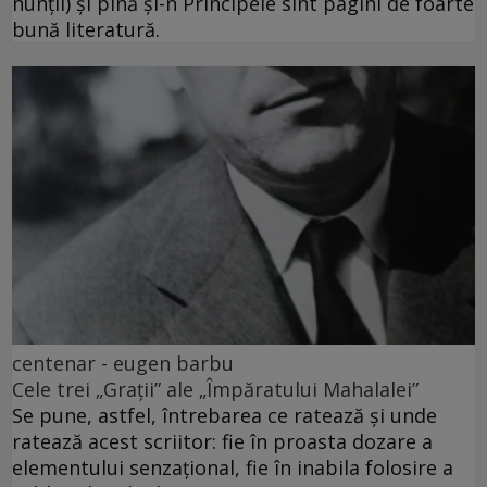
nunții) și pînă și-n Principele sînt pagini de foarte
bună literatură.
centenar - eugen barbu
Cele trei „Grații” ale „Împăratului Mahalalei”
Se pune, astfel, întrebarea ce ratează și unde
ratează acest scriitor: fie în proasta dozare a
elementului senzațional, fie în inabila folosire a