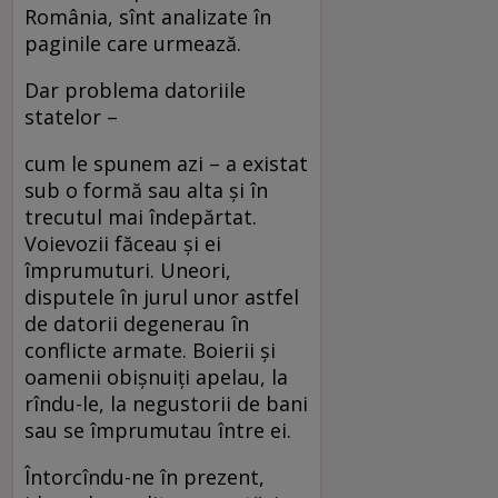
România, sînt analizate în
paginile care urmează.
Dar problema datoriile
statelor –
cum le spunem azi – a existat
sub o formă sau alta şi în
trecutul mai îndepărtat.
Voievozii făceau şi ei
împrumuturi. Uneori,
disputele în jurul unor astfel
de datorii degenerau în
conflicte armate. Boierii şi
oamenii obişnuiţi apelau, la
rîndu-le, la negustorii de bani
sau se împrumutau între ei.
Întorcîndu-ne în prezent,