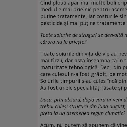
Cînd plouă apar mai multe boli crip
mediul e mai prielnic pentru asemen
puține tratamente, iar costurile sîn
pesticide și mai puține tratamente 
Toate soiurile de struguri se dezvoltă
cărora nu le priește?
Toate soiurile din vița-de-vie au nev
mai tîrzii, dar asta înseamnă că în t
maturitate tehnologică. Deci, din p
care culesul n-a fost grăbit, pe mot
Soiurile timpurii s-au cules încă din 
Au fost unele specialități lăsate și
Dacă, prin absurd, după vară ar veni d
trebui culeși strugurii din luna august,
preta la un asemenea regim climatic?
Acum, nu putem să spunem că vine 