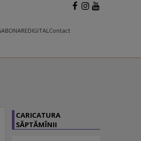
G
ABONARE
DIGITAL
Contact
CARICATURA
SĂPTĂMÎNII