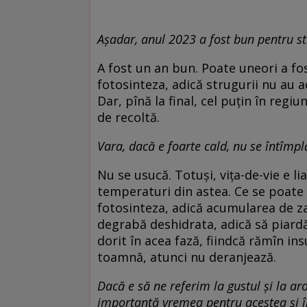
Așadar, anul 2023 a fost bun pentru st
A fost un an bun. Poate uneori a fos
fotosinteza, adică strugurii nu au 
Dar, pînă la final, cel puțin în reg
de recoltă.
Vara, dacă e foarte cald, nu se întîmpl
Nu se usucă. Totuși, vița-de-vie e li
temperaturi din astea. Ce se poate
fotosinteza, adică acumularea de zah
degrabă deshidrata, adică să piardă
dorit în acea fază, fiindcă rămîn ins
toamnă, atunci nu deranjează.
Dacă e să ne referim la gustul și la arom
importantă vremea pentru acestea și în