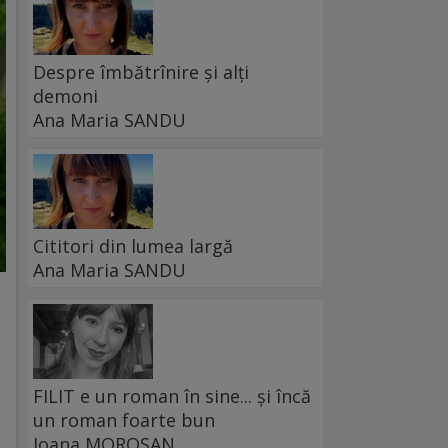
Despre îmbătrînire și alți
demoni
Ana Maria SANDU
Cititori din lumea largă
Ana Maria SANDU
FILIT e un roman în sine... și încă
un roman foarte bun
Ioana MOROȘAN