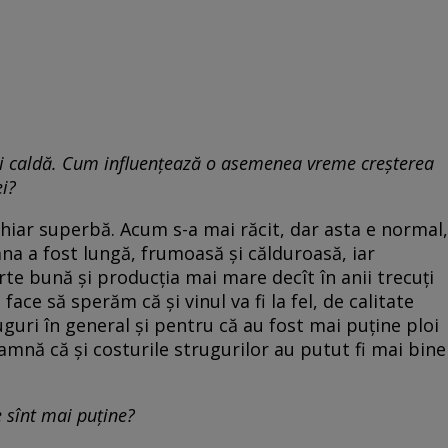
i caldă. Cum influențează o asemenea vreme creșterea
ei?
hiar superbă. Acum s-a mai răcit, dar asta e normal,
a a fost lungă, frumoasă și călduroasă, iar
arte bună și producția mai mare decît în anii trecuți
 face să sperăm că și vinul va fi la fel, de calitate
guri în general și pentru că au fost mai puține ploi
amnă că și costurile strugurilor au putut fi mai bine
 sînt mai puține?