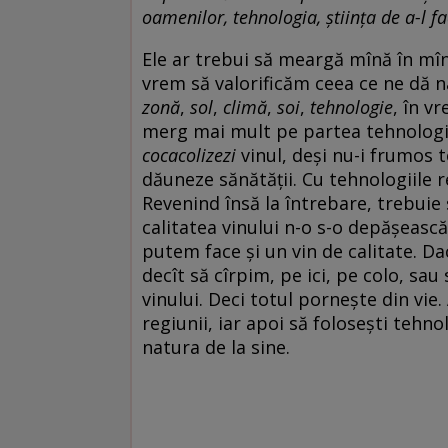
oamenilor, tehnologia, știința de a-l f
Ele ar trebui să meargă mînă în mîn
vrem să valorificăm ceea ce ne dă 
zonă
,
sol
,
climă
,
soi
,
tehnologie
, în v
merg mai mult pe partea tehnologică
cocacolizezi
vinul, deși nu-i frumos 
dăuneze sănătății. Cu tehnologiile r
Revenind însă la întrebare, trebuie 
calitatea vinului n-o s-o depășească
putem face și un vin de calitate. Da
decît să cîrpim, pe ici, pe colo, sa
vinului. Deci totul pornește din vie.
regiunii, iar apoi să folosești tehnol
natura de la sine.