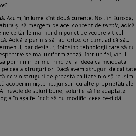
ace?
ă. Acum, în lume sînt două curente. Noi, în Europa,
natura și să mergem pe acel concept de
terroir
, adică
reme ce țările mai noi din punct de vedere viticol
. Adică e permis să faci orice, oricum, adică să...
termenul, dar desigur, folosind tehnologii care să nu
espective se mai uniformizează, într-un fel, vinul.
să pornim în primul rînd de la ideea că niciodată
 pe cea a strugurilor. Dacă avem struguri de calitat
că ne vin struguri de proastă calitate n-o să reușim
u să acoperim niște neajunsuri cu alte proprietăți ale
 Ai nevoie de soiuri bune, soiurile să fie adaptate
ogia în așa fel încît să nu modifici ceea ce-ți dă