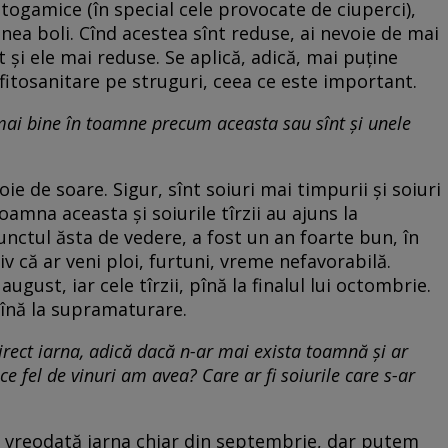
togamice (în special cele provocate de ciuperci),
ea boli. Cînd acestea sînt reduse, ai nevoie de mai
t și ele mai reduse. Se aplică, adică, mai puține
fitosanitare pe struguri, ceea ce este important.
 mai bine în toamne precum aceasta sau sînt și unele
oie de soare. Sigur, sînt soiuri mai timpurii și soiuri
oamna aceasta și soiurile tîrzii au ajuns la
unctul ăsta de vedere, a fost un an foarte bun, în
iv că ar veni ploi, furtuni, vreme nefavorabilă.
august, iar cele tîrzii, pînă la finalul lui octombrie.
 pînă la supramaturare.
irect iarna, adică dacă n-ar mai exista toamnă și ar
 ce fel de vinuri am avea? Care ar fi soiurile care s-ar
vreodată iarna chiar din septembrie, dar putem