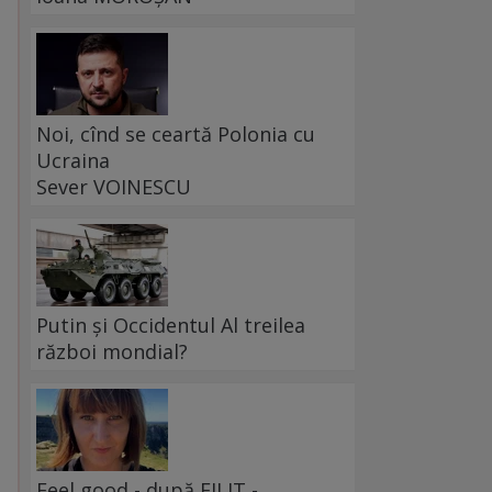
Noi, cînd se ceartă Polonia cu
Ucraina
Sever VOINESCU
Putin și Occidentul Al treilea
război mondial?
Feel good - după FILIT -