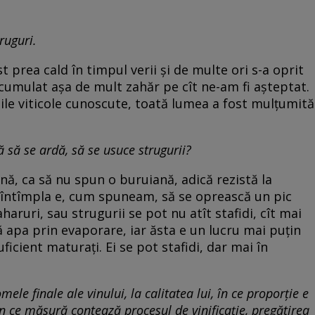
ruguri.
t prea cald în timpul verii și de multe ori s-a oprit
acumulat așa de mult zahăr pe cît ne-am fi așteptat.
iunile viticole cunoscute, toată lumea a fost mulțumită
ă să se ardă, să se usuce strugurii?
ană, ca să nu spun o buruiană, adică rezistă la
 întîmpla e, cum spuneam, să se oprească un pic
aruri, sau strugurii se pot nu atît stafidi, cît mai
 apa prin evaporare, iar ăsta e un lucru mai puțin
uficient maturați. Ei se pot stafidi, dar mai în
ele finale ale vinului, la calitatea lui, în ce proporție e
 ce măsură contează procesul de vinificație, pregătirea