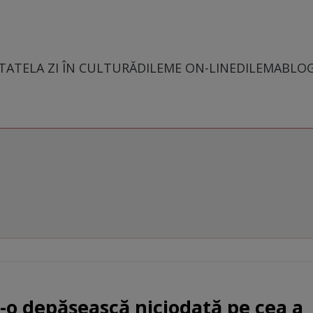
TATE
LA ZI ÎN CULTURĂ
DILEME ON-LINE
DILEMABLO
s-o depășească niciodată pe cea a