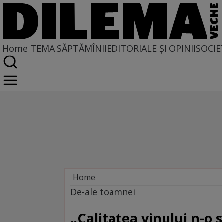
Home
TEMA SĂPTĂMÎNII
EDITORIALE ȘI OPINII
SOCIE
Home
Tema săptămînii
De-ale toamnei
„Calitatea vinului n-o 