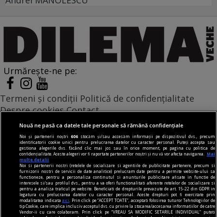
Andrei MANOLESCU
Urmărește-ne pe:
Termeni și condiții
Politică de confidențialitate
Despre cookies
Contact
Modifică preferințe pentru confidențialitate
Nouă ne pasă ca datele tale personale să rămână confidențiale
© Toate drepturile rezervate Adevarul Holding 2026
Noi și partenerii noștri
606
stocăm și/sau accesăm informații pe dispozitivul dvs., precum
identificatorii cookie unici pentru prelucrarea datelor cu caracter personal. Puteți accepta sau
gestiona alegerile dvs. făcând clic mai jos sau în orice moment, pe pagina cu politica de
Din rețeaua Adevărul Holding:
confidențialitate. Aceste alegeri vor fi raportate partenerilor noștri și nu vă vor afecta navigarea.
Mai
multe detalii
Adevarul.ro
Noi si partenerii nostri (retelele de socializare si agentiile de publicitate partenere, precum si
furnizorii nostri de servicii de date analitice) prelucram date pentru a permite website-ului sa
Click.ro
functioneze, pentru a personaliza continutul si anunturile publicitare afisate in functie de
interesele si/sau profilul dvs., pentru a va oferi functionalitati aferente retelelor de socializare si
ClickPoftaBuna.ro
pentru a analiza traficul pe website. Beneficiati de drepturile prevazute de art. 15-22 din GDPR in
legatura cu prelucrarea datelor cu caracter personal. Aceste drepturi pot fi exercitate prin
ClickSanatate.ro
modalitatea indicata
aici
. Prin click pe “ACCEPT TOATE”, acceptati folosirea tuturor Tehnologiilor de
tip Cookie, care implica inclusiv acceptul dvs. cu privire la stocarea/accesarea informatiilor de catre
ClickPentruFemei.ro
Vendor-ii cu care colaboram. Prin click pe “VREAU SA MODIFIC SETARILE INDIVIDUAL” puteti