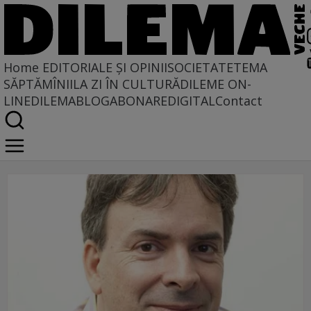
Home
EDITORIALE ȘI OPINII
SOCIETATE
TEMA
SĂPTĂMÎNII
LA ZI ÎN CULTURĂ
DILEME ON-
LINE
DILEMABLOG
ABONARE
DIGITAL
Contact
de-ale toamnei