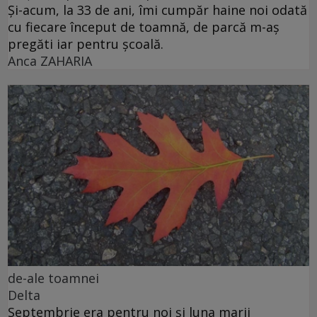
Și-acum, la 33 de ani, îmi cumpăr haine noi odată
cu fiecare început de toamnă, de parcă m-aș
pregăti iar pentru școală.
Anca ZAHARIA
de-ale toamnei
Delta
Septembrie era pentru noi și luna marii