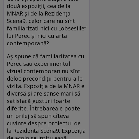
două expoziții, cea de la
MNAR și de la Rezidența
Scena9, celor care nu sînt
familiarizați nici cu „obsesiile“
lui Perec și nici cu arta
contemporană?
Aș spune că familiaritatea cu
Perec sau experimentul
vizual contemporan nu sînt
deloc precondiții pentru a le
vizita. Expoziția de la MNAR e
diversă și are șanse mari să
satisfacă gusturi foarte
diferite. Întrebarea e poate
un prilej să spun cîteva
cuvinte despre proiectul de
la Rezidența Scena9. Expoziția
de acolo se intitulează