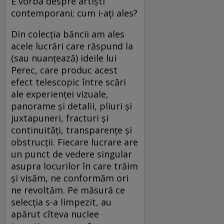
E vorba despre artiști
contemporani; cum i-ați ales?
Din colecția băncii am ales
acele lucrări care răspund la
(sau nuanțează) ideile lui
Perec, care produc acest
efect telescopic între scări
ale experienței vizuale,
panorame și detalii, pliuri și
juxtapuneri, fracturi și
continuități, transparențe și
obstrucții. Fiecare lucrare are
un punct de vedere singular
asupra locurilor în care trăim
și visăm, ne conformăm ori
ne revoltăm. Pe măsură ce
selecția s-a limpezit, au
apărut cîteva nuclee