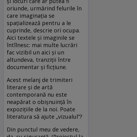
și locuri care ar putea fi
oriunde, urmărind felurile în
care imaginația se
spațializează pentru a le
cuprinde, descrie ori ocupa.
Aici textele și imaginile se
întîlnesc: mai multe lucrări
fac vizibil un aici și un
altundeva, tranziții între
documentar și ficțiune.
Acest melanj de trimiteri
literare și de artă
contemporană nu este
neapărat o obișnuință în
expozițiile de la noi. Poate
literatura să ajute „vizualul“?
Din punctul meu de vedere,
da, cu siguranță. (Proiectul la