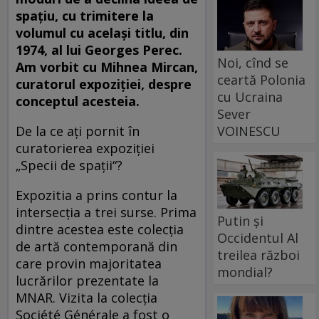
spațiu, cu trimitere la
volumul cu același titlu, din
1974, al lui Georges Perec.
Noi, cînd se
Am vorbit cu Mihnea Mircan,
ceartă Polonia
curatorul expoziției, despre
cu Ucraina
conceptul acesteia.
Sever
VOINESCU
De la ce ați pornit în
curatorierea expoziției
„Specii de spații“?
Expozitia a prins contur la
intersecția a trei surse. Prima
Putin și
dintre acestea este colecția
Occidentul Al
de artă contemporană din
treilea război
care provin majoritatea
mondial?
lucrărilor prezentate la
MNAR. Vizita la colecția
Société Générale a fost o