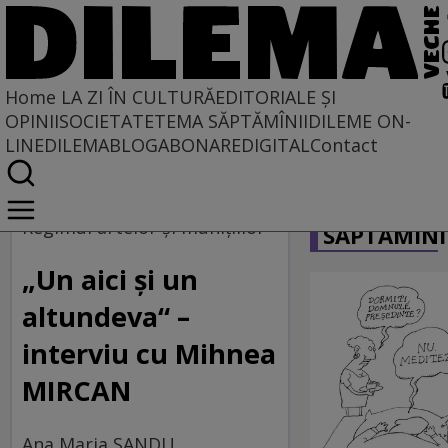
Home
LA ZI ÎN CULTURĂ
EDITORIALE ȘI
OPINII
SOCIETATE
TEMA SĂPTĂMÎNII
DILEME ON-
LINE
DILEMABLOG
ABONARE
DIGITAL
Contact
Home
CARICATU
La zi în cultură
Regimul artelor şi muniţiilor
SĂPTĂMÎNI
„Un aici și un
altundeva“ –
interviu cu Mihnea
MIRCAN
Ana Maria SANDU