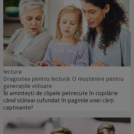
lectura
Dragostea pentru lectură: O moștenire pentru
generațiile viitoare
Îți amintești de clipele petrecute în copilărie
când stăteai cufundat în paginile unei cărți
captivante?