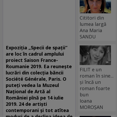
Cititori din
lumea largă
Ana Maria
SANDU
Expoziția „Specii de spații“
are loc în cadrul amplului
proiect Saison France-
Roumanie 2019. Ea reunește
FILIT e un
lucrări din colecția băncii
roman în sine...
Société Générale, Paris. O
și încă un
puteți vedea la Muzeul
roman foarte
Național de Artă al
bun
României pînă pe 14 iulie
Ioana
2019. 24 de artiști
MOROȘAN
contemporani și tot atîtea
moduri de a declina ideea de