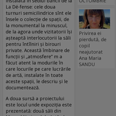
OCTOMBRIE
instalată în sediul băncii de la
La Dé-fense: cele doua
turnuri semicilindrice sînt ele
însele o colecție de spații, de
la monumental la minuscul,
de la agora unde vizitatorii își
Privirea ei
așteaptă interlocutorii la săli
pierdută, de
pentru întîlniri și birouri
copil
private. Această îmbinare de
neajutorat
funcții și „atmosfere“ m a
Ana Maria
făcut atent la modurile în
SANDU
care locurile pe care lucrările
de artă, instalate în toate
aceste spații, le descriu și le
documentează.
A doua sursă a proiectului
este locul unde expoziția este
prezentată: două săli din