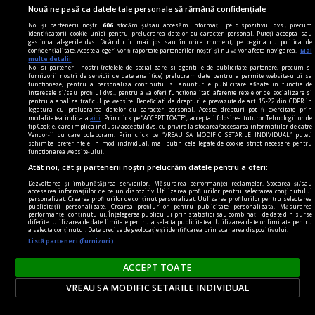
Nouă ne pasă ca datele tale personale să rămână confidențiale
Noi și partenerii noștri
606
stocăm și/sau accesăm informații pe dispozitivul dvs., precum
identificatorii cookie unici pentru prelucrarea datelor cu caracter personal. Puteți accepta sau
gestiona alegerile dvs. făcând clic mai jos sau în orice moment, pe pagina cu politica de
confidențialitate. Aceste alegeri vor fi raportate partenerilor noștri și nu vă vor afecta navigarea.
Mai
multe detalii
Noi si partenerii nostri (retelele de socializare si agentiile de publicitate partenere, precum si
furnizorii nostri de servicii de date analitice) prelucram date pentru a permite website-ului sa
functioneze, pentru a personaliza continutul si anunturile publicitare afisate in functie de
audio și n-am cuvinte
interesele si/sau profilul dvs., pentru a va oferi functionalitati aferente retelelor de socializare si
pentru a analiza traficul pe website. Beneficiati de drepturile prevazute de art. 15-22 din GDPR in
Tobe + chitare = love
legatura cu prelucrarea datelor cu caracter personal. Aceste drepturi pot fi exercitate prin
modalitatea indicata
aici
. Prin click pe “ACCEPT TOATE”, acceptati folosirea tuturor Tehnologiilor de
Nu știi neapărat ce vrea să fie acest prolog, dar
tip Cookie, care implica inclusiv acceptul dvs. cu privire la stocarea/accesarea informatiilor de catre
Vendor-ii cu care colaboram. Prin click pe “VREAU SA MODIFIC SETARILE INDIVIDUAL” puteti
exact fiindcă e un prolog mergi mai departe
schimba preferintele in mod individual, mai putin cele legate de cookie strict necesare pentru
functionarea website-ului.
Paul BREAZU
Atât noi, cât și partenerii noștri prelucrăm datele pentru a oferi:
Dezvoltarea și îmbunătățirea serviciilor. Măsurarea performanței reclamelor. Stocarea și/sau
accesarea informațiilor de pe un dispozitiv. Utilizarea profilurilor pentru selectarea conținutului
personalizat. Crearea profilurilor de conținut personalizat. Utilizarea profilurilor pentru selectarea
publicității personalizate. Crearea profilurilor pentru publicitate personalizată. Măsurarea
performanței conținutului. Înțelegerea publicului prin statistici sau combinații de date din surse
diferite. Utilizarea de date limitate pentru a selecta publicitatea. Utilizarea datelor limitate pentru
a selecta conținutul. Date precise de geolocație și identificarea prin scanarea dispozitivului.
Listă parteneri (furnizori)
ACCEPT TOATE
VREAU SA MODIFIC SETARILE INDIVIDUAL