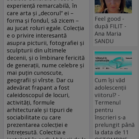
experiență remarcabilă, în
care arta și „decorul“ ei –
Feel good -
forma și fondul, să zicem –
după FILIT -
au jucat roluri egale. Colecția
Ana Maria
e o privire interesantă
SANDU
asupra picturii, fotografiei și
sculpturii din ultimele
decenii, și o îmbinare fericită
de generații, nume celebre și
mai puțin cunoscute,
Cum își văd
geografii și vîrste. Dar cu
adolescenții
adevărat frapant a fost
viitorul? -
caleidoscopul de locuri,
Termenul
activități, formule
pentru
arhitecturale și tipuri de
înscrieri s-a
sociabilitate cu care
prelungit până
prezentarea colecției e
la data de 11
întrețesută. Colectia e