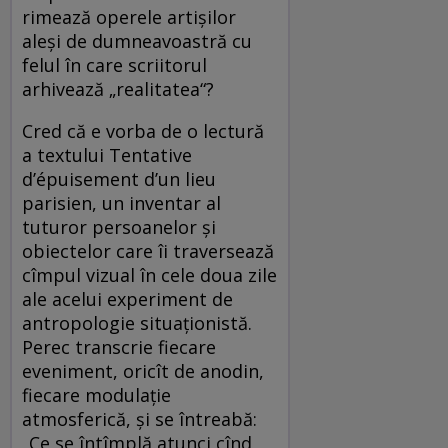
rimează operele artișilor
aleși de dumneavoastră cu
felul în care scriitorul
arhivează „realitatea“?
Cred că e vorba de o lectură
a textului Tentative
d’épuisement d’un lieu
parisien, un inventar al
tuturor persoanelor și
obiectelor care îi traversează
cîmpul vizual în cele doua zile
ale acelui experiment de
antropologie situaționistă.
Perec transcrie fiecare
eveniment, oricît de anodin,
fiecare modulație
atmosferică, și se întreabă:
„Ce se întîmplă atunci cînd