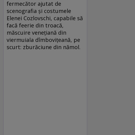
fermecător ajutat de
scenografia şi costumele
Elenei Cozlovschi, capabile să
facă feerie din troacă,
măscuire veneţiană din
viermuiala dîmboviţeană, pe
scurt: zburăciune din nămol.