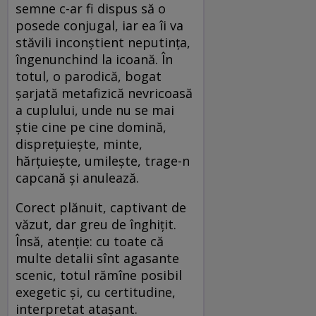
semne c-ar fi dispus să o
posede conjugal, iar ea îi va
stăvili inconştient neputinţa,
îngenunchind la icoană. În
totul, o parodică, bogat
şarjată metafizică nevricoasă
a cuplului, unde nu se mai
ştie cine pe cine domină,
dispreţuieşte, minte,
hărţuieşte, umileşte, trage-n
capcană şi anulează.
Corect plănuit, captivant de
văzut, dar greu de înghiţit.
Însă, atenţie: cu toate că
multe detalii sînt agasante
scenic, totul rămîne posibil
exegetic şi, cu certitudine,
interpretat ataşant.