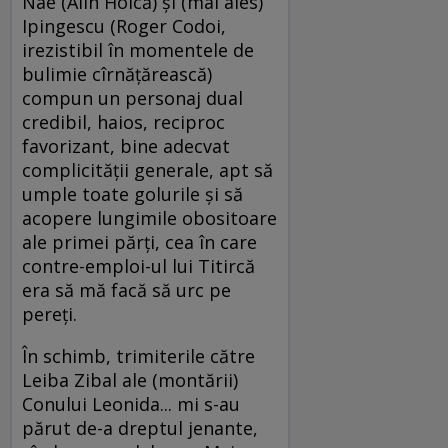
Nae (Alin Holcă) şi (mai ales)
Ipingescu (Roger Codoi,
irezistibil în momentele de
bulimie cîrnăţărească)
compun un personaj dual
credibil, haios, reciproc
favorizant, bine adecvat
complicităţii generale, apt să
umple toate golurile şi să
acopere lungimile obositoare
ale primei părţi, cea în care
contre-emploi-ul lui Titircă
era să mă facă să urc pe
pereţi.
În schimb, trimiterile către
Leiba Zibal ale (montării)
Conului Leonida... mi s-au
părut de-a dreptul jenante,