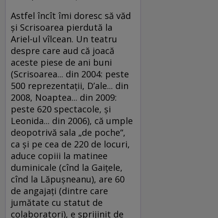
Astfel încît îmi doresc să văd
şi Scrisoarea pierdută la
Ariel-ul vîlcean. Un teatru
despre care aud că joacă
aceste piese de ani buni
(Scrisoarea... din 2004: peste
500 reprezentaţii, D’ale... din
2008, Noaptea... din 2009:
peste 620 spectacole, şi
Leonida... din 2006), că umple
deopotrivă sala „de poche“,
ca şi pe cea de 220 de locuri,
aduce copiii la matinee
duminicale (cînd la Gaiţele,
cînd la Lăpuşneanu), are 60
de angajaţi (dintre care
jumătate cu statut de
colaboratori), e sprijinit de