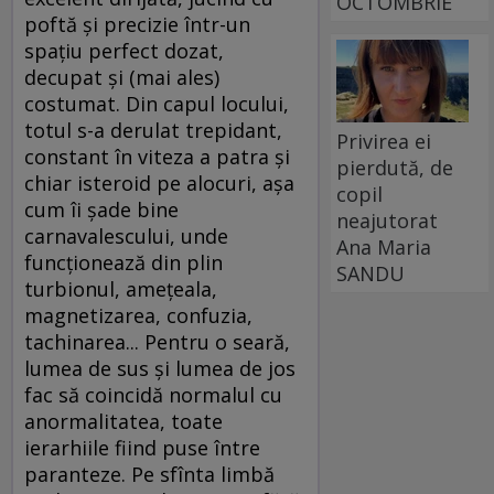
OCTOMBRIE
poftă şi precizie într-un
spaţiu perfect dozat,
decupat şi (mai ales)
costumat. Din capul locului,
totul s-a derulat trepidant,
Privirea ei
constant în viteza a patra şi
pierdută, de
chiar isteroid pe alocuri, aşa
copil
cum îi şade bine
neajutorat
carnavalescului, unde
Ana Maria
funcţionează din plin
SANDU
turbionul, ameţeala,
magnetizarea, confuzia,
tachinarea... Pentru o seară,
lumea de sus şi lumea de jos
fac să coincidă normalul cu
anormalitatea, toate
ierarhiile fiind puse între
paranteze. Pe sfînta limbă