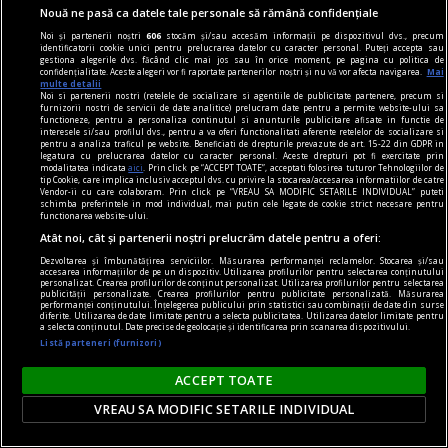
Nouă ne pasă ca datele tale personale să rămână confidențiale
Noi și partenerii noștri
606
stocăm și/sau accesăm informații pe dispozitivul dvs., precum
poemul săptămânii
identificatorii cookie unici pentru prelucrarea datelor cu caracter personal. Puteți accepta sau
gestiona alegerile dvs. făcând clic mai jos sau în orice moment, pe pagina cu politica de
Orice sfârșit e un nou început
confidențialitate. Aceste alegeri vor fi raportate partenerilor noștri și nu vă vor afecta navigarea.
Mai
multe detalii
Când faci febră, când plângi din senin, când râzi
Noi si partenerii nostri (retelele de socializare si agentiile de publicitate partenere, precum si
furnizorii nostri de servicii de date analitice) prelucram date pentru a permite website-ului sa
cu toată gura știrbă.
functioneze, pentru a personaliza continutul si anunturile publicitare afisate in functie de
interesele si/sau profilul dvs., pentru a va oferi functionalitati aferente retelelor de socializare si
pentru a analiza traficul pe website. Beneficiati de drepturile prevazute de art. 15-22 din GDPR in
legatura cu prelucrarea datelor cu caracter personal. Aceste drepturi pot fi exercitate prin
modalitatea indicata
aici
. Prin click pe “ACCEPT TOATE”, acceptati folosirea tuturor Tehnologiilor de
tip Cookie, care implica inclusiv acceptul dvs. cu privire la stocarea/accesarea informatiilor de catre
Vendor-ii cu care colaboram. Prin click pe “VREAU SA MODIFIC SETARILE INDIVIDUAL” puteti
schimba preferintele in mod individual, mai putin cele legate de cookie strict necesare pentru
functionarea website-ului.
Atât noi, cât și partenerii noștri prelucrăm datele pentru a oferi:
Dezvoltarea și îmbunătățirea serviciilor. Măsurarea performanței reclamelor. Stocarea și/sau
accesarea informațiilor de pe un dispozitiv. Utilizarea profilurilor pentru selectarea conținutului
personalizat. Crearea profilurilor de conținut personalizat. Utilizarea profilurilor pentru selectarea
publicității personalizate. Crearea profilurilor pentru publicitate personalizată. Măsurarea
performanței conținutului. Înțelegerea publicului prin statistici sau combinații de date din surse
diferite. Utilizarea de date limitate pentru a selecta publicitatea. Utilizarea datelor limitate pentru
a selecta conținutul. Date precise de geolocație și identificarea prin scanarea dispozitivului.
Listă parteneri (furnizori)
ACCEPT TOATE
VREAU SA MODIFIC SETARILE INDIVIDUAL
în oraș