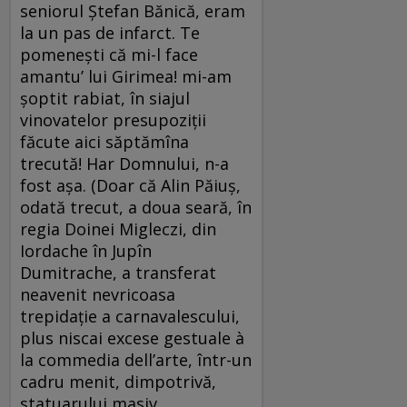
seniorul Ştefan Bănică, eram
la un pas de infarct. Te
pomeneşti că mi-l face
amantu’ lui Girimea! mi-am
şoptit rabiat, în siajul
vinovatelor presupoziţii
făcute aici săptămîna
trecută! Har Domnului, n-a
fost aşa. (Doar că Alin Păiuş,
odată trecut, a doua seară, în
regia Doinei Migleczi, din
Iordache în Jupîn
Dumitrache, a transferat
neavenit nevricoasa
trepidaţie a carnavalescului,
plus niscai excese gestuale à
la commedia dell’arte, într-un
cadru menit, dimpotrivă,
statuarului masiv