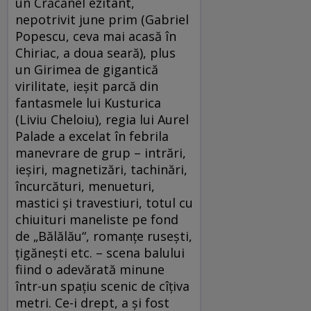
un Crăcănel ezitant,
nepotrivit june prim (Gabriel
Popescu, ceva mai acasă în
Chiriac, a doua seară), plus
un Girimea de gigantică
virilitate, ieşit parcă din
fantasmele lui Kusturica
(Liviu Cheloiu), regia lui Aurel
Palade a excelat în febrila
manevrare de grup – intrări,
ieşiri, magnetizări, tachinări,
încurcături, menueturi,
mastici şi travestiuri, totul cu
chiuituri maneliste pe fond
de „Bălălău“, romanţe ruseşti,
ţigăneşti etc. – scena balului
fiind o adevărată minune
într-un spaţiu scenic de cîţiva
metri. Ce-i drept, a şi fost