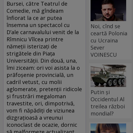
Bursei, către Teatrul de
Comedie, mă gîndeam
înfiorat la ce ar putea
însemna un spectacol cu
Noi, cînd se
D’ale carnavalului venit de la
ceartă Polonia
Rîmnicu Vîlcea printre
cu Ucraina
nămeţii isterizaţi de
Sever
strigătele din Piaţa
VOINESCU
Universităţii. Din două, una,
îmi ziceam: ori voi asista la o
prăfoşenie provincială, un
cadril vetust, cu molii
aglomerate, pretenţii ridicole
Putin și
şi frustrări megaloman
Occidentul Al
travestite, ori, dimpotrivă,
treilea război
vom fi năpădiţi de viziunea
mondial?
dizgraţioasă a vreunui
iconoclast de ocazie, dornic
să malformeze actualizant