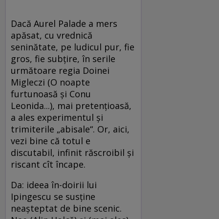
Dacă Aurel Palade a mers
apăsat, cu vrednică
seninătate, pe ludicul pur, fie
gros, fie subţire, în serile
următoare regia Doinei
Migleczi (O noapte
furtunoasă şi Conu
Leonida...), mai pretenţioasă,
a ales experimentul şi
trimiterile „abisale“. Or, aici,
vezi bine că totul e
discutabil, infinit răscroibil şi
riscant cît încape.
Da: ideea în-doirii lui
Ipingescu se susţine
neaşteptat de bine scenic.