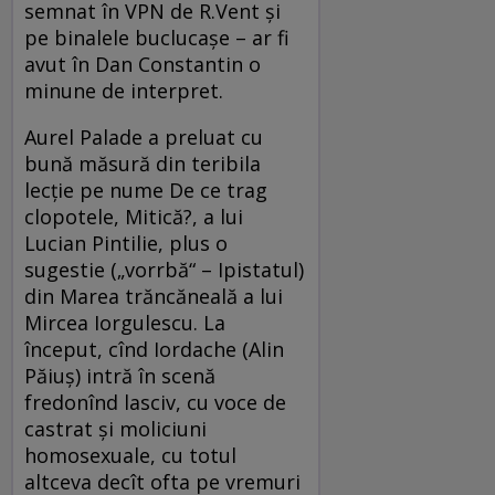
semnat în VPN de R.Vent şi
pe binalele buclucaşe – ar fi
avut în Dan Constantin o
minune de interpret.
Aurel Palade a preluat cu
bună măsură din teribila
lecţie pe nume De ce trag
clopotele, Mitică?, a lui
Lucian Pintilie, plus o
sugestie („vorrbă“ – Ipistatul)
din Marea trăncăneală a lui
Mircea Iorgulescu. La
început, cînd Iordache (Alin
Păiuş) intră în scenă
fredonînd lasciv, cu voce de
castrat şi moliciuni
homosexuale, cu totul
altceva decît ofta pe vremuri