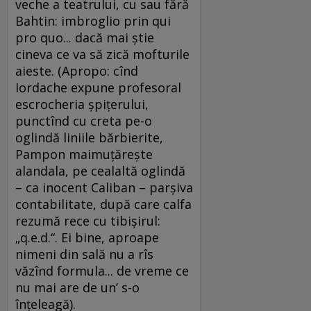
veche a teatrului, cu sau fără
Bahtin: imbroglio prin qui
pro quo... dacă mai ştie
cineva ce va să zică mofturile
aieste. (Apropo: cînd
Iordache expune profesoral
escrocheria şpiţerului,
punctînd cu creta pe-o
oglindă liniile bărbierite,
Pampon maimuţăreşte
alandala, pe cealaltă oglindă
– ca inocent Caliban – parşiva
contabilitate, după care calfa
rezumă rece cu tibişirul:
„q.e.d.“. Ei bine, aproape
nimeni din sală nu a rîs
văzînd formula... de vreme ce
nu mai are de un’ s-o
înţeleagă).