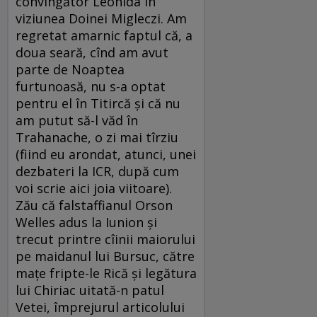
convingător Leonida în
viziunea Doinei Migleczi. Am
regretat amarnic faptul că, a
doua seară, cînd am avut
parte de Noaptea
furtunoasă, nu s-a optat
pentru el în Titircă şi că nu
am putut să-l văd în
Trahanache, o zi mai tîrziu
(fiind eu arondat, atunci, unei
dezbateri la ICR, după cum
voi scrie aici joia viitoare).
Zău că falstaffianul Orson
Welles adus la Iunion şi
trecut printre cîinii maiorului
pe maidanul lui Bursuc, către
maţe fripte-le Rică şi legătura
lui Chiriac uitată-n patul
Vetei, împrejurul articolului