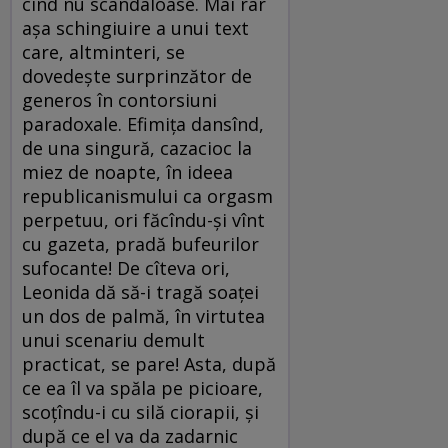
cînd nu scandaloase. Mai rar
aşa schingiuire a unui text
care, altminteri, se
dovedeşte surprinzător de
generos în contorsiuni
paradoxale. Efimiţa dansînd,
de una singură, cazacioc la
miez de noapte, în ideea
republicanismului ca orgasm
perpetuu, ori făcîndu-şi vînt
cu gazeta, pradă bufeurilor
sufocante! De cîteva ori,
Leonida dă să-i tragă soaţei
un dos de palmă, în virtutea
unui scenariu demult
practicat, se pare! Asta, după
ce ea îl va spăla pe picioare,
scoţîndu-i cu silă ciorapii, şi
după ce el va da zadarnic