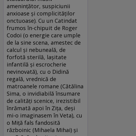
ameninţător, suspiciunii
anxioase şi complicităţilor
onctuoase). Cu un Catindat
frumos în-chipuit de Roger
Codoi (o energie care umple
de la sine scena, amestec de
calcul şi nebuneală, de
forfotă sterilă, laşitate
infantilă şi escrocherie
nevinovată), cu o Didină
regală, vrednică de
matroanele romane (Cătălina
Sima, o invidiabilă însumare
de calităţi scenice, irezistibil
înrămată apoi în Ziţa, deşi
mi-o imaginasem în Veta), cu
o Miţă fals fandosită
războinic (Mihaela Mihai) şi