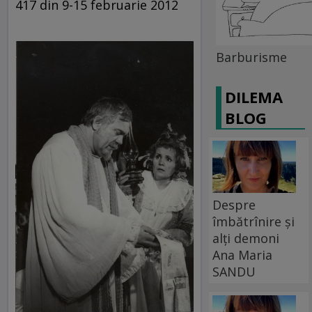
417 din 9-15 februarie 2012
Barburisme
DILEMA
BLOG
Despre
îmbătrînire și
alți demoni
Ana Maria
SANDU