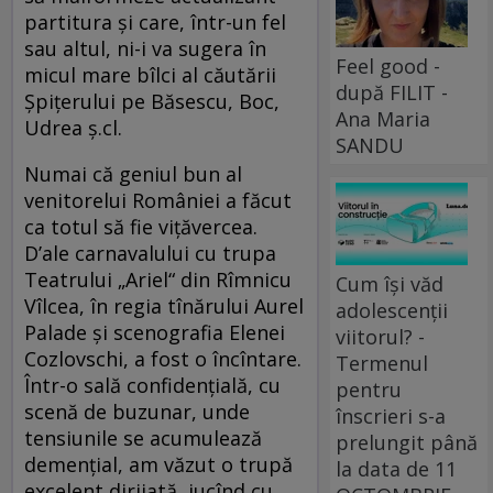
partitura şi care, într-un fel
sau altul, ni-i va sugera în
Feel good -
micul mare bîlci al căutării
după FILIT -
Şpiţerului pe Băsescu, Boc,
Ana Maria
Udrea ş.cl.
SANDU
Numai că geniul bun al
venitorelui României a făcut
ca totul să fie viţăvercea.
D’ale carnavalului cu trupa
Teatrului „Ariel“ din Rîmnicu
Cum își văd
Vîlcea, în regia tînărului Aurel
adolescenții
Palade şi scenografia Elenei
viitorul? -
Cozlovschi, a fost o încîntare.
Termenul
Într-o sală confidenţială, cu
pentru
scenă de buzunar, unde
înscrieri s-a
tensiunile se acumulează
prelungit până
demenţial, am văzut o trupă
la data de 11
excelent dirijată, jucînd cu