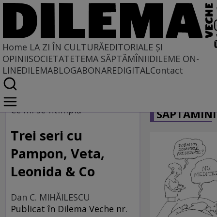
Home
LA ZI ÎN CULTURĂ
EDITORIALE ȘI
OPINII
SOCIETATE
TEMA SĂPTĂMÎNII
DILEME ON-
LINE
DILEMABLOG
ABONARE
DIGITAL
Contact
Home
CARICATU
La zi în cultură
Ce mi se-ntîmplă
SĂPTĂMÎNI
Trei seri cu
Pampon, Veta,
Leonida & Co
Dan C. MIHĂILESCU
Publicat în Dilema Veche nr.