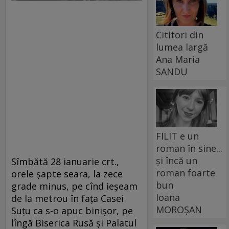
Cititori din
lumea largă
Ana Maria
SANDU
FILIT e un
roman în sine...
și încă un
Sîmbătă 28 ianuarie crt.,
roman foarte
orele şapte seara, la zece
bun
grade minus, pe cînd ieşeam
Ioana
de la metrou în faţa Casei
MOROȘAN
Suţu ca s-o apuc binişor, pe
lîngă Biserica Rusă şi Palatul