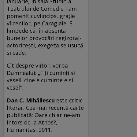
ianuarie, în sala Studio a
Teatrului de Comedie l-am
pomenit cuviincios, graţie
vîlcenilor, pe Caragiale. E
limpede că, în absenţa
bunelor provocări regizoral-
actoriceşti, exegeza se usucă
şi cade.
Cît despre viitor, vorba
Dumnealui: „Fiţi cuminţi şi
veseli: cine e cuminte e şi
vesel“.
Dan C. Mihăilescu
este critic
literar. Cea mai recentă carte
publicată: Oare chiar ne-am
întors de la Athos?,
Humanitas, 2011.