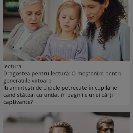
lectura
Dragostea pentru lectură: O moștenire pentru
generațiile viitoare
Îți amintești de clipele petrecute în copilărie
când stăteai cufundat în paginile unei cărți
captivante?